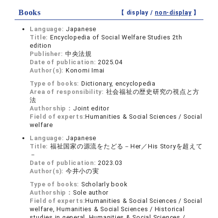
Books
【 display /
non-display
】
Language:
Japanese
Title:
Encyclopedia of Social Welfare Studies 2th
edition
Publisher:
中央法規
Date of publication:
2025.04
Author(s):
Konomi Imai
Type of books:
Dictionary, encyclopedia
Area of responsibility:
社会福祉の歴史研究の視点と方
法
Authorship：
Joint editor
Field of experts:
Humanities & Social Sciences / Social
welfare
Language:
Japanese
Title:
福祉国家の源流をたどる－Her／His Storyを超えて
－
Date of publication:
2023.03
Author(s):
今井小の実
Type of books:
Scholarly book
Authorship：
Sole author
Field of experts:
Humanities & Social Sciences / Social
welfare, Humanities & Social Sciences / Historical
studies in general, Humanities & Social Sciences /