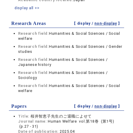
display all >>
Research Areas
【 display /
non-display
】
Research field:
Humanities & Social Sciences / Social
welfare
Research field:
Humanities & Social Sciences / Gender
studies
Research field:
Humanities & Social Sciences /
Japanese history
Research field:
Humanities & Social Sciences /
Sociology
Research field:
Humanities & Social Sciences / Social
welfare
Papers
【 display /
non-display
】
Title:
桜井智恵子先生のご退職によせて
Journal name:
Human Welfare vol.第18巻 (第1号)
(p.27 - 31)
Date of publication:
2025.04