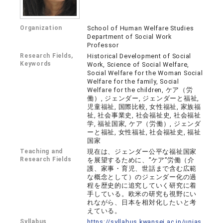
Organization
School of Human Welfare Studies
Department of Social Work
Professor
Research Fields,
Historical Development of Social
Keywords
Work, Science of Social Welfare,
Social Welfare for the Woman Social
Welfare for the family, Social
Welfare for the children, ケア（労
働）, ジェンダー, ジェンダーと福祉,
児童福祉, 国際比較, 女性福祉, 家族福
祉, 社会事業史, 社会福祉史, 社会福祉
学, 福祉国家, ケア（労働）, ジェンダ
ーと福祉, 女性福祉, 社会福祉史, 福祉
国家
Teaching and
現在は、ジェンダー公平な福祉国家
Research Fields
を展望するために、”ケア”労働（介
護、家事・育児、世話まで含む広範
な概念として）のジェンダー化の過
程を歴史的に追究していく研究に着
手している。欧米の研究も視野にい
れながら、日本を相対化したいと考
えている。
Syllabus
https://syllabus.kwansei.ac.jp/unias