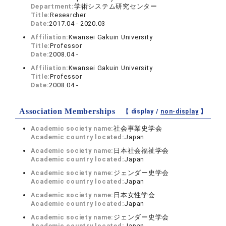
Department:
学術システム研究センター
Title:
Researcher
Date:
2017.04 - 2020.03
Affiliation:
Kwansei Gakuin University
Title:
Professor
Date:
2008.04 -
Affiliation:
Kwansei Gakuin University
Title:
Professor
Date:
2008.04 -
Association Memberships
【 display /
non-display
】
Academic society name:
社会事業史学会
Academic country located:
Japan
Academic society name:
日本社会福祉学会
Academic country located:
Japan
Academic society name:
ジェンダー史学会
Academic country located:
Japan
Academic society name:
日本女性学会
Academic country located:
Japan
Academic society name:
ジェンダー史学会
Academic country located:
Japan