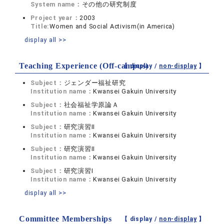
System name：
その他の研究制度
Project year：
2003
Title:
Women and Social Activism(in America)
display all >>
Teaching Experience (Off-campus)
【 display /
non-display
】
Subject：
ジェンダー福祉研究
Institution name：
Kwansei Gakuin University
Subject：
社会福祉学原論Ａ
Institution name：
Kwansei Gakuin University
Subject：
研究演習II
Institution name：
Kwansei Gakuin University
Subject：
研究演習II
Institution name：
Kwansei Gakuin University
Subject：
研究演習I
Institution name：
Kwansei Gakuin University
display all >>
Committee Memberships
【 display /
non-display
】