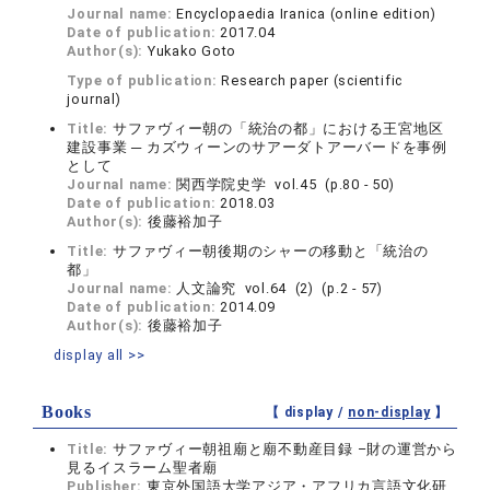
Journal name:
Encyclopaedia Iranica (online edition)
Date of publication:
2017.04
Author(s):
Yukako Goto
Type of publication:
Research paper (scientific
journal)
Title:
サファヴィー朝の「統治の都」における王宮地区
建設事業 ─ カズウィーンのサアーダトアーバードを事例
として
Journal name:
関西学院史学 vol.45 (p.80 - 50)
Date of publication:
2018.03
Author(s):
後藤裕加子
Title:
サファヴィー朝後期のシャーの移動と「統治の
都」
Journal name:
人文論究 vol.64 (2) (p.2 - 57)
Date of publication:
2014.09
Author(s):
後藤裕加子
display all >>
Books
【 display /
non-display
】
Title:
サファヴィー朝祖廟と廟不動産目録 –財の運営から
見るイスラーム聖者廟
Publisher:
東京外国語大学アジア・アフリカ言語文化研