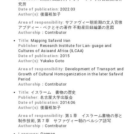
究所
Date of publication:
2022.03
Author(s):
後藤裕加子
Area of responsibility:
サファヴィー朝前期の文人官僚
アブディー・ベクとその著作 不動産目録編纂の意図
Authorship：
Contributor
Title:
Mapping Safavid Iran
Publisher:
Research Institute for Lan- guage and
Cultures of Asiaand Africa (ILCAA)
Date of publication:
2015
Author(s):
Yukako Goto
Area of responsibility:
Development of Transport and
Growth of Cultural Homogenization in the later Safavid
Period
Authorship：
Contributor
Title:
イスラーム 書物の歴史
Publisher:
名古屋大学出版会
Date of publication:
2014.06
Author(s):
後藤裕加子
Area of responsibility:
第１章 イスラーム書物の形と
制作技術, 第７章 サファヴィー朝のペルシア語写
Authorship：
Contributor
Language:
German