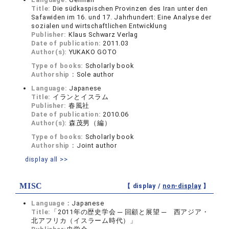
Title:
Die südkaspischen Provinzen des Iran unter den
Safawiden im 16. und 17. Jahrhundert: Eine Analyse der
sozialen und wirtschaftlichen Entwicklung
Publisher:
Klaus Schwarz Verlag
Date of publication:
2011.03
Author(s):
YUKAKO GOTO
Type of books:
Scholarly book
Authorship：
Sole author
Language:
Japanese
Title:
イランとイスラム
Publisher:
春風社
Date of publication:
2010.06
Author(s):
森茂男（編）
Type of books:
Scholarly book
Authorship：
Joint author
display all >>
MISC
【 display /
non-display
】
Language：
Japanese
Title:
「2011年の歴史学会 ─ 回顧と展望 ─ 西アジア・
北アフリカ（イスラーム時代）」