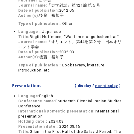
Publisher:
史学会
Journal name:
『史学雑誌』第121編 第５号
Date of publication:
2012.05
Author(s):
後藤 裕加子
Type of publication：
Other
Language：
Japanese
Title:
Birgitt Hoffmann, "Waqf im mongolischen Iran"
Journal name:
『オリエント』第44巻第２号、日本オリ
エント学会
Date of publication:
2002.03
Author(s):
後藤 裕加子
Type of publication：
Book review, literature
introduction, etc.
Presentations
【 display /
non-display
】
Language:
English
Conference name:
Fourteenth Biennial Iranian Studies
Conference
International/Domestic presentation:
International
presentation
Holding date：
2024.08
Presentation date：
2024.08.15
Title:
Gilan in the First Half of the Safavid Period: The