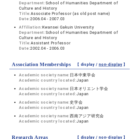
Department:
School of Humanities Department of
Culture and History
Title:
Associate Professor (as old post name)
Date:
2006.04 - 2007.03
Affiliation:
Kwansei Gakuin University
Department:
School of Humanities Department of
Culture and History
Title:
Assistant Professor
Date:
2002.04 - 2006.03
Association Memberships
【 display /
non-display
】
Academic society name:
日本中東学会
Academic country located:
Japan
Academic society name:
日本オリエント学会
Academic country located:
Japan
Academic society name:
史学会
Academic country located:
Japan
Academic society name:
西南アジア研究会
Academic country located:
Japan
Research Areas
【 display /
non-display
】