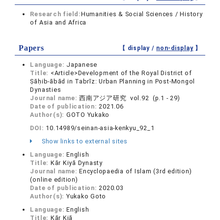
Research field:
Humanities & Social Sciences / History
of Asia and Africa
Papers
【 display /
non-display
】
Language:
Japanese
Title:
<Article>Development of the Royal District of
Ṣāḥib-ābād in Tabrīz: Urban Planning in Post-Mongol
Dynasties
Journal name:
西南アジア研究 vol.92 (p.1 - 29)
Date of publication:
2021.06
Author(s):
GOTO Yukako
DOI:
10.14989/seinan-asia-kenkyu_92_1
Show links to external sites
Language:
English
Title:
Kār Kiyā Dynasty
Journal name:
Encyclopaedia of Islam (3rd edition)
(online edition)
Date of publication:
2020.03
Author(s):
Yukako Goto
Language:
English
Title:
Kār Kiā