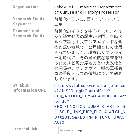
Organization
School of Humanities Department
of Culture and History Professor
Research Fields,
前近代イラン史, 西アジア・イスラー
Keywords
ム史
Teaching and
前近代のイランを中心とした、ペル
Research Fields
シア語文化圏の歴史が専門。当時ペ
ルシア語は中央アジアやインドを含
めた広い地域で、公用語として使用
されていました。現在はサファヴィ
ー朝時代に、その経済的な繁栄を担
ったカスピ海沿岸地方と中央政権と
の関係や、サファヴィー朝の王権表
象の手段としての儀礼について研究
しています。
Syllabus
https://syllabus.kwansei.ac.jp/unias
information URL
v2/UnSSOLoginControlFree?
REQ_ACTION_DO=/AGA030PLS01Act
ion.do?
REQ_FUNCTION_JUMP_START_FLG
=1&SLB_LINK_DISP_FLG=41&TCH_N
O=020185&REQ_PRFR_FUNC_ID=AG
A030
External link