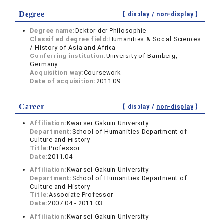
Degree
【 display /
non-display
】
Degree name:
Doktor der Philosophie
Classified degree field:
Humanities & Social Sciences
/ History of Asia and Africa
Conferring institution:
University of Bamberg,
Germany
Acquisition way:
Coursework
Date of acquisition:
2011.09
Career
【 display /
non-display
】
Affiliation:
Kwansei Gakuin University
Department:
School of Humanities Department of
Culture and History
Title:
Professor
Date:
2011.04 -
Affiliation:
Kwansei Gakuin University
Department:
School of Humanities Department of
Culture and History
Title:
Associate Professor
Date:
2007.04 - 2011.03
Affiliation:
Kwansei Gakuin University