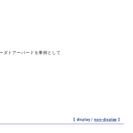
アーダトアーバードを事例として
【 display /
non-display
】