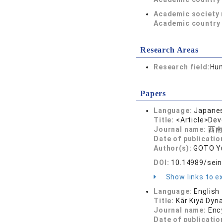
Academic society
Academic country 
Research Areas
Research field:
Hum
Papers
Language:
Japane
Title:
<Article>Dev
Journal name:
西南ア
Date of publicatio
Author(s):
GOTO Y
DOI:
10.14989/sei
Show links to ex
Language:
English
Title:
Kār Kiyā Dyn
Journal name:
Ency
Date of publicatio