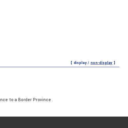
【 display /
non-display
】
ince to a Border Province .