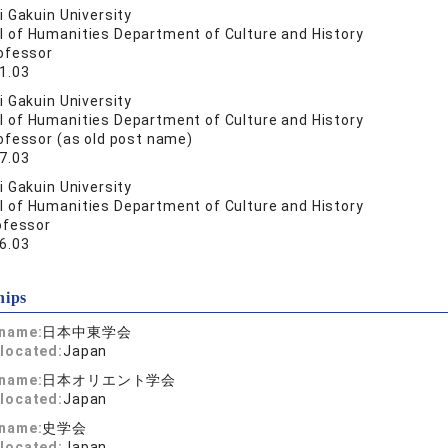
 Gakuin University
l of Humanities Department of Culture and History
ofessor
1.03
 Gakuin University
l of Humanities Department of Culture and History
ofessor (as old post name)
7.03
 Gakuin University
l of Humanities Department of Culture and History
ofessor
6.03
hips
 name:
日本中東学会
located:
Japan
 name:
日本オリエント学会
located:
Japan
 name:
史学会
located:
Japan