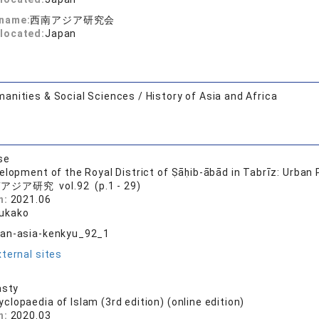
 name:
西南アジア研究会
located:
Japan
anities & Social Sciences / History of Asia and Africa
se
elopment of the Royal District of Ṣāḥib-ābād in Tabrīz: Urban
ジア研究 vol.92 (p.1 - 29)
n:
2021.06
ukako
nan-asia-kenkyu_92_1
ternal sites
asty
clopaedia of Islam (3rd edition) (online edition)
n:
2020.03