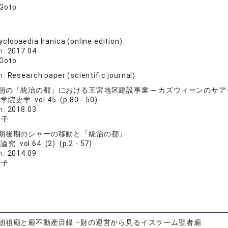
Goto
yclopaedia Iranica (online edition)
n:
2017.04
Goto
n:
Research paper (scientific journal)
朝の「統治の都」における王宮地区建設事業 ─ カズウィーンのサ
院史学 vol.45 (p.80 - 50)
n:
2018.03
加子
朝後期のシャーの移動と「統治の都」
究 vol.64 (2) (p.2 - 57)
n:
2014.09
加子
朝祖廟と廟不動産目録 –財の運営から見るイスラーム聖者廟