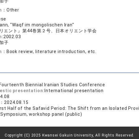
加子
on：
Other
ese
mann, "Waqf im mongolischen Iran"
リエント』第44巻第２号、日本オリエント学会
n:
2002.03
加子
on：
Book review, literature introduction, etc.
Fourteenth Biennial Iranian Studies Conference
estic presentation:
International presentation
4.08
e：
2024.08.15
First Half of the Safavid Period: The Shift from an Isolated Prov
:
Symposium, workshop panel (public)
Copyright (C) 2025 Kwansei Gakuin University, All Rights Reserved.