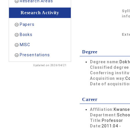
Research Areas
Syl
Research Activity
inf
Papers
Books
Exte
MISC
Degree
Presentations
Degree name:
Dokt
Updated on 2026/04/21
Classified degree 
Conferring institu
Acquisition way:
C
Date of acquisitio
Career
Affiliation:
Kwansei
Department:
Schoo
Title:
Professor
Date:
2011.04 -