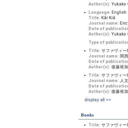
Author(s):
Yukako 
Language:
English
Title:
Kār Kiā
Journal name:
Enc
Date of publicatio
Author(s):
Yukako 
Type of publicatio
Title:
サファヴィー
Journal name:
関西学
Date of publicatio
Author(s):
後藤裕
Title:
サファヴィー
Journal name:
人文論
Date of publicatio
Author(s):
後藤裕
display all >>
Books
Title:
サファヴィー