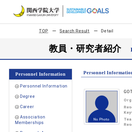
TOP
Search Result
Detail
教員・研究者紹介
Personnel Informatio
Personnel Information
Personnel Information
GOT
Degree
Org
Career
Res
Key
Association
Tea
Memberships
Res