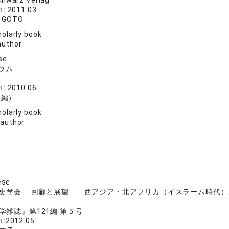
chwarz Verlag
n:
2011.03
 GOTO
olarly book
author
se
ラム
n:
2010.06
（編）
olarly book
 author
ese
歴史学会 ─ 回顧と展望 ─ 西アジア・北アフリカ（イスラーム時代
学雑誌』第121編 第５号
n:
2012.05