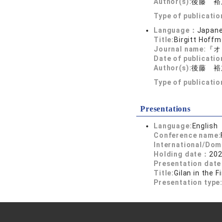
Author(s):
後藤 裕
Type of publicati
Language：
Japan
Title:
Birgitt Hoff
Journal name:
『オ
Date of publicatio
Author(s):
後藤 裕
Type of publicati
Presentations
Language:
English
Conference name:
International/Dom
Holding date：
202
Presentation dat
Title:
Gilan in the 
Presentation type