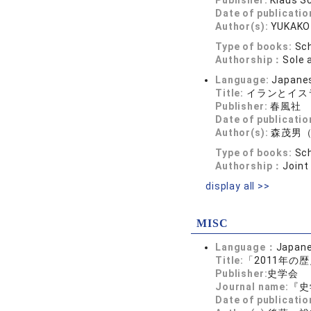
Publisher:
Klaus S
Date of publicatio
Author(s):
YUKAKO
Type of books:
Sch
Authorship：
Sole 
Language:
Japane
Title:
イランとイス
Publisher:
春風社
Date of publicatio
Author(s):
森茂男
Type of books:
Sch
Authorship：
Joint
display all >>
MISC
Language：
Japan
Title:
「2011年の
Publisher:
史学会
Journal name:
『史
Date of publicatio