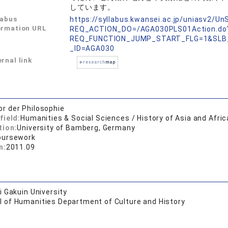
しています。
labus
https://syllabus.kwansei.ac.jp/uniasv2/U
ormation URL
REQ_ACTION_DO=/AGA030PLS01Action.do
REQ_FUNCTION_JUMP_START_FLG=1&SLB
_ID=AGA030
rnal link
or der Philosophie
field:
Humanities & Social Sciences / History of Asia and Afric
tion:
University of Bamberg, Germany
oursework
n:
2011.09
 Gakuin University
l of Humanities Department of Culture and History