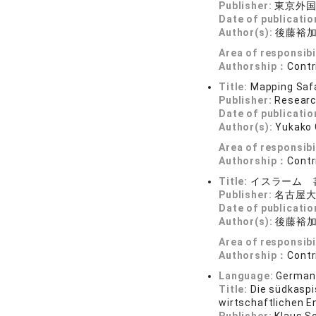
Publisher:
東京外
Date of publicatio
Author(s):
後藤裕
Area of responsibi
Authorship：
Contr
Title:
Mapping Safa
Publisher:
Researc
Date of publicatio
Author(s):
Yukako 
Area of responsibi
Authorship：
Contr
Title:
イスラーム 
Publisher:
名古屋
Date of publicatio
Author(s):
後藤裕
Area of responsibi
Authorship：
Contr
Language:
German
Title:
Die südkaspi
wirtschaftlichen E