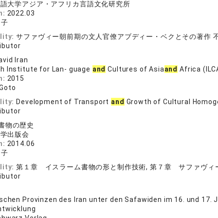
国語大学アジア・アフリカ言語文化研究所
n:
2022.03
加子
lity:
サファヴィー朝前期の文人官僚アブディー・ベクとその著作 
ibutor
vid Iran
h Institute for Lan- guage
and
Cultures of Asia
and
Africa (ILC
n:
2015
Goto
lity:
Development of Transport
and
Growth of Cultural Homogen
ibutor
書物の歴史
大学出版会
n:
2014.06
加子
lity:
第１章 イスラーム書物の形と制作技術, 第７章 サファヴィ
ibutor
schen Provinzen des Iran unter den Safawiden im 16. und 17. J
ntwicklung