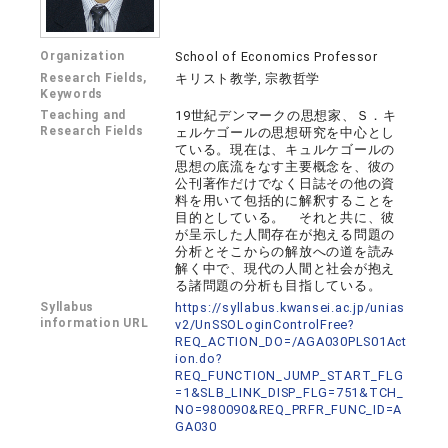
Organization
School of Economics Professor
Research Fields,
キリスト教学, 宗教哲学
Keywords
Teaching and
19世紀デンマークの思想家、Ｓ．キ
Research Fields
ェルケゴールの思想研究を中心とし
ている。現在は、キュルケゴールの
思想の底流をなす主要概念を、彼の
公刊著作だけでなく日誌その他の資
料を用いて包括的に解釈することを
目的としている。 それと共に、彼
が呈示した人間存在が抱える問題の
分析とそこからの解放への道を読み
解く中で、現代の人間と社会が抱え
る諸問題の分析も目指している。
Syllabus
https://syllabus.kwansei.ac.jp/unias
information URL
v2/UnSSOLoginControlFree?
REQ_ACTION_DO=/AGA030PLS01Act
ion.do?
REQ_FUNCTION_JUMP_START_FLG
=1&SLB_LINK_DISP_FLG=751&TCH_
NO=980090&REQ_PRFR_FUNC_ID=A
GA030