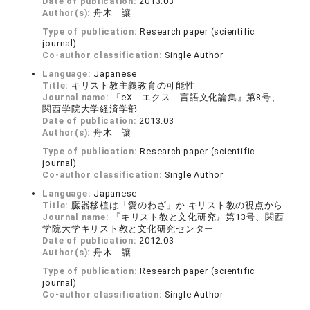
Date of publication:
2013.03
Author(s):
舟木 讓
Type of publication:
Research paper (scientific
journal)
Co-author classification:
Single Author
Language:
Japanese
Title:
キリスト教主義教育の可能性
Journal name:
『eX エクス 言語文化論集』第8号、
関西学院大学経済学部
Date of publication:
2013.03
Author(s):
舟木 讓
Type of publication:
Research paper (scientific
journal)
Co-author classification:
Single Author
Language:
Japanese
Title:
臓器移植は「愛のわざ」か-キリスト教の視点から-
Journal name:
『キリスト教と文化研究』第13号、関西
学院大学キリスト教と文化研究センター
Date of publication:
2012.03
Author(s):
舟木 讓
Type of publication:
Research paper (scientific
journal)
Co-author classification:
Single Author