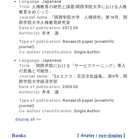
Language:
Japanese
Title:
人権教育の研究と課題-関西学院大学における人権
教育をめぐって-
Journal name:
『関西学院大学 人権研究』第16号、関
西学院大学人権教育研究室
Date of publication:
2012.03
Author(s):
舟木 讓
Type of publication:
Research paper (scientific
journal)
Co-author classification:
Single Author
Language:
Japanese
Title:
「関西学院における『サービスラーニング』導入
の意義と可能性」
Journal name:
『Ex:エクス：言語文化論集』,第6号，関
西学院大学経済学部
Date of publication:
2009.03
Author(s):
舟木 讓
Type of publication:
Research paper (scientific
journal)
Co-author classification:
Single Author
display all >>
Books
【 display /
non-display
】