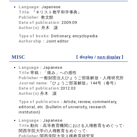
Language:
Japanese
Title:
『キリスト教平和学事典』
Publisher:
教文館
Date of publication:
2009.09
Author(s):
舟木 讓
Type of books:
Dictionary, encyclopedia
Authorship：
Joint editor
MISC
【 display /
non-display
】
Language：
Japanese
Title:
寄稿：「痛み」への感性
Publisher:
一般財団法人ひょうご部落解放・人権研究所
Journal name:
『ひょうご部落解放』144号（春号）
Date of publication:
2012.03
Author(s):
舟木 讓
Type of publication：
Article, review, commentary,
editorial, etc. (bulletin of university, research
institution)
Language：
Japanese
Title:
動向：高等教育機関における人権教育をめぐって-
関西学院大学の人権教育をめぐって-
Publisher:
関西学院大学人権教育研究室