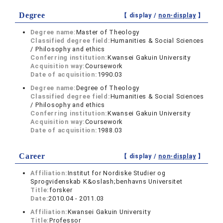
Degree
【 display /
non-display
】
Degree name:
Master of Theology
Classified degree field:
Humanities & Social Sciences
/ Philosophy and ethics
Conferring institution:
Kwansei Gakuin University
Acquisition way:
Coursework
Date of acquisition:
1990.03
Degree name:
Degree of Theology
Classified degree field:
Humanities & Social Sciences
/ Philosophy and ethics
Conferring institution:
Kwansei Gakuin University
Acquisition way:
Coursework
Date of acquisition:
1988.03
Career
【 display /
non-display
】
Affiliation:
Institut for Nordiske Studier og
Sprogvidenskab K&oslash;benhavns Universitet
Title:
forsker
Date:
2010.04 - 2011.03
Affiliation:
Kwansei Gakuin University
Title:
Professor