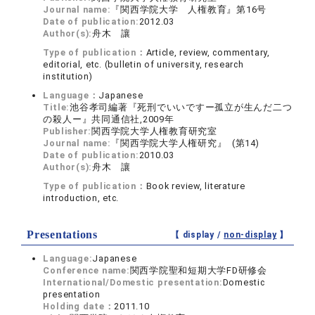
Journal name:
『関西学院大学 人権教育』第16号
Date of publication:
2012.03
Author(s):
舟木 讓
Type of publication：
Article, review, commentary,
editorial, etc. (bulletin of university, research
institution)
Language：
Japanese
Title:
池谷孝司編著『死刑でいいですー孤立が生んだ二つ
の殺人ー』共同通信社,2009年
Publisher:
関西学院大学人権教育研究室
Journal name:
『関西学院大学人権研究』 (第14)
Date of publication:
2010.03
Author(s):
舟木 讓
Type of publication：
Book review, literature
introduction, etc.
Presentations
【 display /
non-display
】
Language:
Japanese
Conference name:
関西学院聖和短期大学FD研修会
International/Domestic presentation:
Domestic
presentation
Holding date：
2011.10