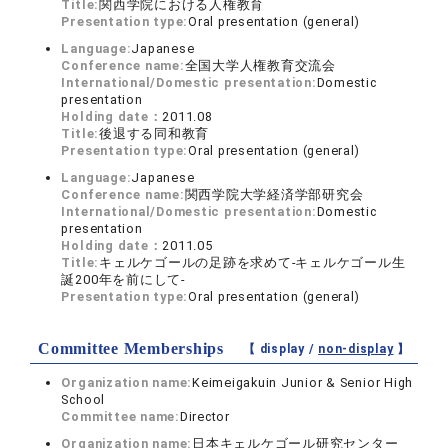
Title:
関西学院における人権教育
Presentation type:
Oral presentation (general)
Language:
Japanese
Conference name:
全国大学人権教育交流会
International/Domestic presentation:
Domestic
presentation
Holding date：
2011.08
Title:
後退する同和教育
Presentation type:
Oral presentation (general)
Language:
Japanese
Conference name:
関西学院大学経済学部研究会
International/Domestic presentation:
Domestic
presentation
Holding date：
2011.05
Title:
キェルケゴールの足跡を求めて-キェルケゴール生
誕200年を前にして-
Presentation type:
Oral presentation (general)
Committee Memberships
【 display /
non-display
】
Organization name:
Keimeigakuin Junior & Senior High
School
Committee name:
Director
Organization name:
日本キェルケゴール研究センター