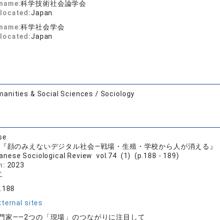
 name:
科学技術社会論学会
located:
Japan
 name:
科学社会学会
located:
Japan
anities & Social Sciences / Sociology
se
 『顔のみえないデジタル社会―戦場・生殖・学校から人が消える』
anese Sociological Review vol.74 (1) (p.188 - 189)
n:
2023
二
4.188
ternal sites
門家――2つの「現場」のつながりに注目して