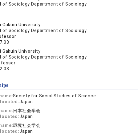
l of Sociology Department of Sociology
 Gakuin University
l of Sociology Department of Sociology
ofessor
7.03
 Gakuin University
l of Sociology Department of Sociology
ofessor
2.03
hips
 name:
Society for Social Studies of Science
located:
Japan
 name:
日本社会学会
located:
Japan
 name:
環境社会学会
located:
Japan