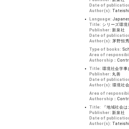
Date of publicatio
Author(s):
Tateishi
Language:
Japane
Title:
シリーズ環境
Publisher:
新泉社
Date of publicatio
Author(s):
茅野恒
Type of books:
Sch
Area of responsibi
Authorship：
Contr
Title:
環境社会学事
Publisher:
丸善
Date of publicatio
Author(s):
環境社
Area of responsibi
Authorship：
Contr
Title:
『地域社会は
Publisher:
新泉社
Date of publicatio
Author(s):
Tateishi