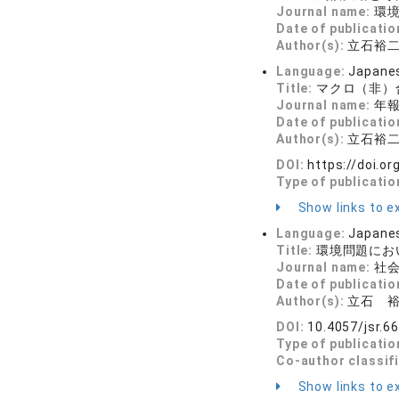
Journal name:
環境社
Date of publicatio
Author(s):
立石裕
Language:
Japane
Title:
マクロ（非）
Journal name:
年報
Date of publicatio
Author(s):
立石裕
DOI:
https://doi.or
Type of publicatio
Show links to ex
Language:
Japane
Title:
環境問題にお
Journal name:
社会学
Date of publicatio
Author(s):
立石 
DOI:
10.4057/jsr.6
Type of publicatio
Co-author classif
Show links to ex