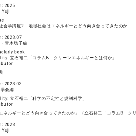
n:
2025
 Yuji
se
社会学講座2 地域社会はエネルギーとどう向き合ってきたのか
n:
2023.07
秀・青木聡子編
olarly book
lity:
立石裕二「コラムB クリーンエネルギーとは何か」
ibutor
典
n:
2023.03
会学会編
lity:
立石裕二「科学の不定性と規制科学」
ibutor
エネルギーとどう向き合ってきたのか』（立石裕二「コラムB ク
n:
2023
 Yuji