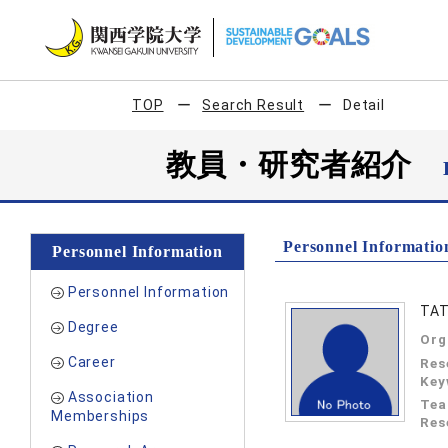
TOP
Search Result
Detail
教員・研究者紹介
Personnel Informatio
Personnel Information
Personnel Information
TAT
Degree
Org
Career
Res
Key
Association
Tea
Memberships
Res