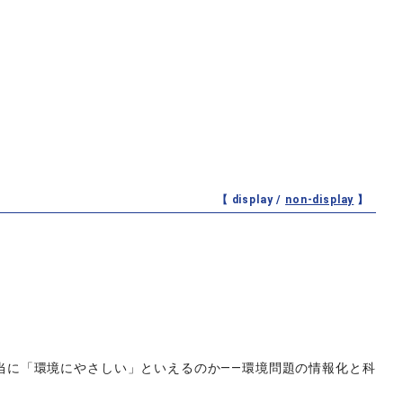
【 display /
non-display
】
当に「環境にやさしい」といえるのか――環境問題の情報化と科