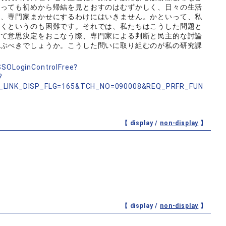
あっても初めから帰結を見とおすのはむずかしく、日々の生活
め、専門家まかせにするわけにはいきません。かといって、私
いくというのも困難です。それでは、私たちはこうした問題と
して意思決定をおこなう際、専門家による判断と民主的な討論
結ぶべきでしょうか。こうした問いに取り組むのが私の研究課
nSSOLoginControlFree?
?
_LINK_DISP_FLG=165&TCH_NO=090008&REQ_PRFR_FUN
【 display /
non-display
】
【 display /
non-display
】