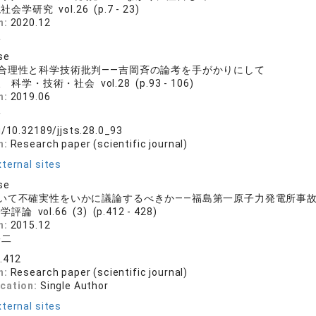
会学研究 vol.26 (p.7 - 23)
n:
2020.12
二
se
合理性と科学技術批判――吉岡斉の論考を手がかりにして
 科学・技術・社会 vol.28 (p.93 - 106)
n:
2019.06
二
g/10.32189/jjsts.28.0_93
n:
Research paper (scientific journal)
ternal sites
se
いて不確実性をいかに議論するべきか――福島第一原子力発電所事
評論 vol.66 (3) (p.412 - 428)
n:
2015.12
裕二
6.412
n:
Research paper (scientific journal)
ication:
Single Author
ternal sites