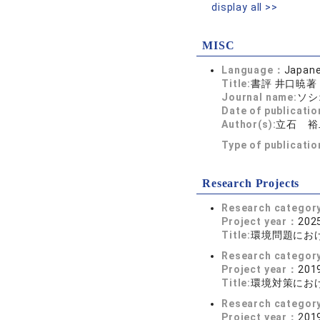
display all >>
MISC
Language：
Japan
Title:
書評 井口暁著
Journal name:
ソシオ
Date of publicatio
Author(s):
立石 裕
Type of publicati
Research Projects
Research categor
Project year：
2025
Title:
環境問題にお
Research categor
Project year：
2019
Title:
環境対策にお
Research categor
Project year：
2019