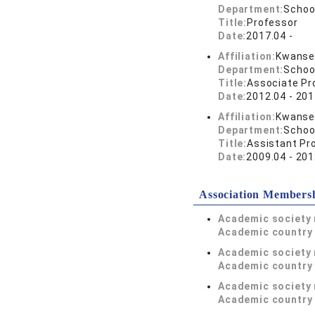
Department:
Schoo
Title:
Professor
Date:
2017.04 -
Affiliation:
Kwansei
Department:
Schoo
Title:
Associate Pr
Date:
2012.04 - 201
Affiliation:
Kwansei
Department:
Schoo
Title:
Assistant Pr
Date:
2009.04 - 201
Association Members
Academic society
Academic country 
Academic society
Academic country 
Academic society
Academic country 