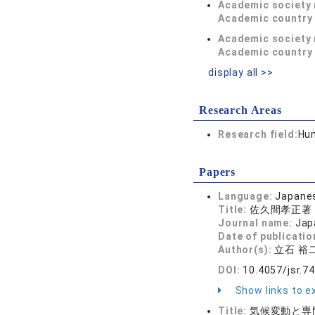
Academic society
Academic country 
Academic society
Academic country 
display all >>
Research Areas
Research field:
Hum
Papers
Language:
Japane
Title:
佐久間孝正著
Journal name:
Jap
Date of publicatio
Author(s):
立石 裕
DOI:
10.4057/jsr.7
Show links to ex
Title:
気候変動と専