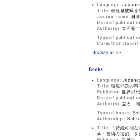
Language:
Japane
Title:
低線量被曝を
Journal name:
科学 
Date of publicatio
Author(s):
立石裕
Type of publicatio
Co-author classif
display all >>
Books
Language:
Japane
Title:
環境問題の科
Publisher:
世界思
Date of publicatio
Author(s):
立石 
Type of books:
Sch
Authorship：
Sole 
Title:
『持続可能な
学・技術の役割」を
Publisher:
新泉社