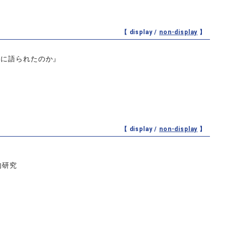
【 display /
non-display
】
うに語られたのか』
【 display /
non-display
】
的研究