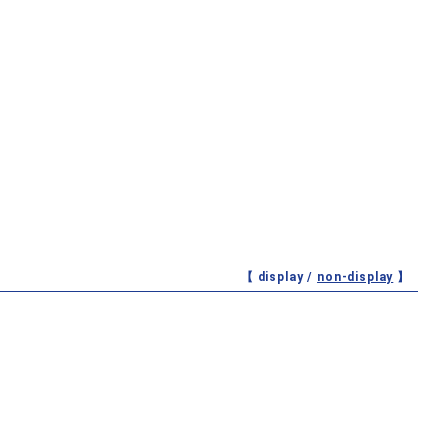
【 display /
non-display
】