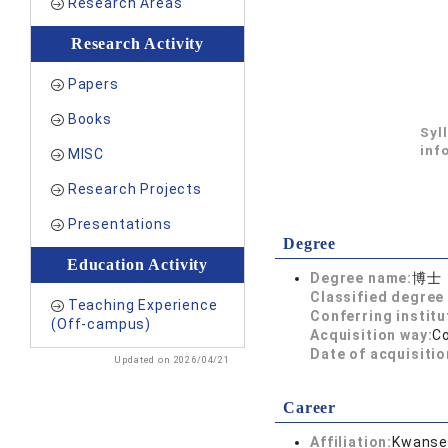
Research Areas
Research Activity
Papers
Books
Syl
inf
MISC
Research Projects
Presentations
Degree
Education Activity
Degree name:
博士
Classified degree 
Teaching Experience
Conferring institu
(Off-campus)
Acquisition way:
C
Date of acquisitio
Updated on 2026/04/21
Career
Affiliation:
Kwansei