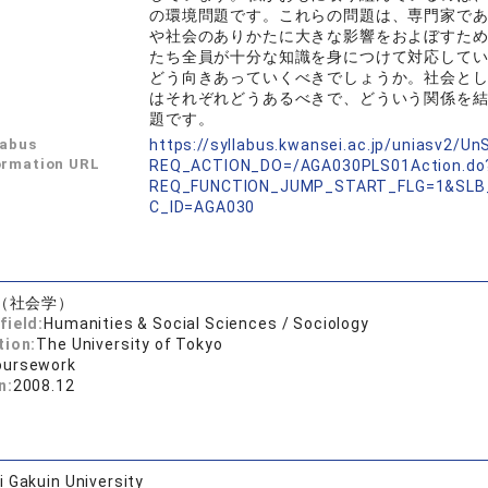
の環境問題です。これらの問題は、専門家で
や社会のありかたに大きな影響をおよぼすた
たち全員が十分な知識を身につけて対応して
どう向きあっていくべきでしょうか。社会と
はそれぞれどうあるべきで、どういう関係を
題です。
labus
https://syllabus.kwansei.ac.jp/uniasv2/U
ormation URL
REQ_ACTION_DO=/AGA030PLS01Action.do
REQ_FUNCTION_JUMP_START_FLG=1&SLB
C_ID=AGA030
（社会学）
field:
Humanities & Social Sciences / Sociology
tion:
The University of Tokyo
oursework
n:
2008.12
 Gakuin University