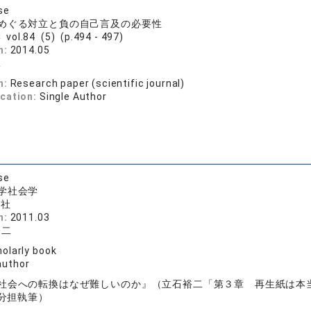
se
めぐる対立と負の自己言及の必要性
vol.84 (5) (p.494 - 497)
n:
2014.05
二
n:
Research paper (scientific journal)
ication:
Single Author
se
学社会学
想社
n:
2011.03
裕二
olarly book
author
社会への転換はなぜ難しいのか』（立石裕二「第３章 再生紙は本
分担執筆）