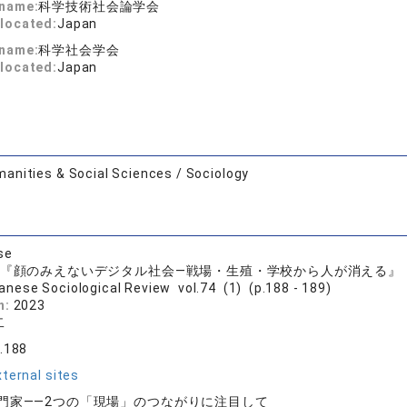
 name:
科学技術社会論学会
located:
Japan
 name:
科学社会学会
located:
Japan
anities & Social Sciences / Sociology
se
 『顔のみえないデジタル社会―戦場・生殖・学校から人が消える』
anese Sociological Review vol.74 (1) (p.188 - 189)
n:
2023
二
4.188
ternal sites
門家――2つの「現場」のつながりに注目して