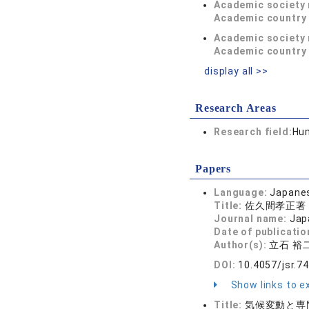
Academic society
Academic country 
Academic society
Academic country 
display all >>
Research Areas
Research field:
Hum
Papers
Language:
Japane
Title:
佐久間孝正著
Journal name:
Jap
Date of publicatio
Author(s):
立石 裕
DOI:
10.4057/jsr.7
Show links to ex
Title:
気候変動と専