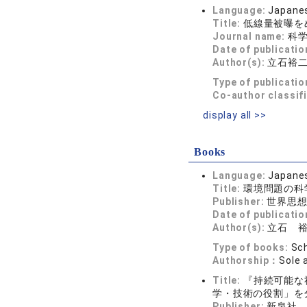
Language:
Japane
Title:
低線量被曝を
Journal name:
科学 
Date of publicatio
Author(s):
立石裕
Type of publicatio
Co-author classif
display all >>
Books
Language:
Japane
Title:
環境問題の科
Publisher:
世界思
Date of publicatio
Author(s):
立石 
Type of books:
Sch
Authorship：
Sole 
Title:
『持続可能な
学・技術の役割」を
Publisher:
新泉社