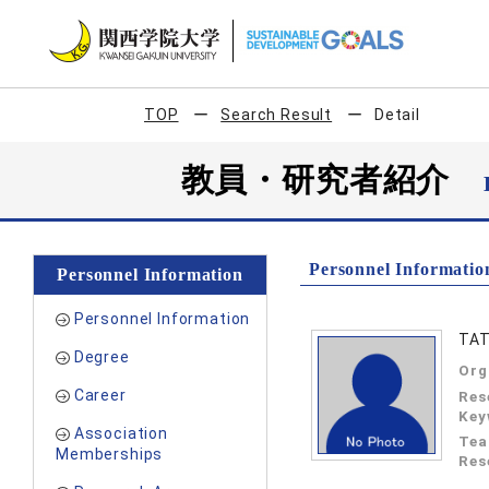
TOP
Search Result
Detail
教員・研究者紹介
Personnel Informatio
Personnel Information
Personnel Information
TAT
Degree
Org
Career
Res
Key
Association
Tea
Memberships
Res