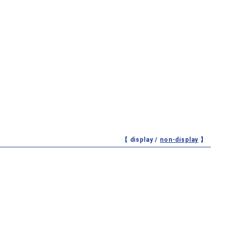
【 display /
non-display
】