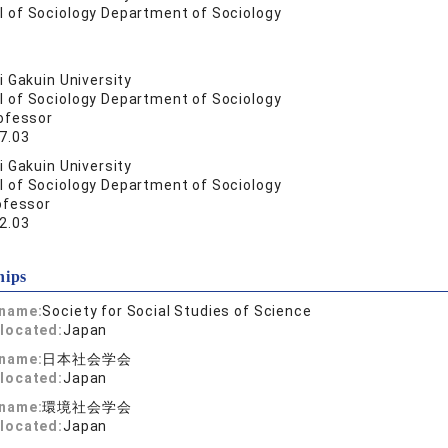
l of Sociology Department of Sociology
 Gakuin University
l of Sociology Department of Sociology
ofessor
7.03
 Gakuin University
l of Sociology Department of Sociology
ofessor
2.03
hips
 name:
Society for Social Studies of Science
located:
Japan
 name:
日本社会学会
located:
Japan
 name:
環境社会学会
located:
Japan