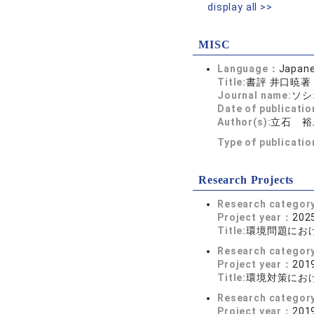
display all >>
MISC
Language：
Japan
Title:
書評 井口暁著
Journal name:
ソシオ
Date of publicatio
Author(s):
立石 裕
Type of publicati
Research Projects
Research categor
Project year：
2025
Title:
環境問題にお
Research categor
Project year：
2019
Title:
環境対策にお
Research categor
Project year：
2019