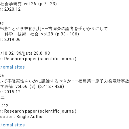
会学研究 vol.26 (p.7 - 23)
n:
2020.12
二
se
合理性と科学技術批判――吉岡斉の論考を手がかりにして
 科学・技術・社会 vol.28 (p.93 - 106)
n:
2019.06
二
g/10.32189/jjsts.28.0_93
n:
Research paper (scientific journal)
ternal sites
se
いて不確実性をいかに議論するべきか――福島第一原子力発電所事
評論 vol.66 (3) (p.412 - 428)
n:
2015.12
裕二
6.412
n:
Research paper (scientific journal)
ication:
Single Author
ternal sites