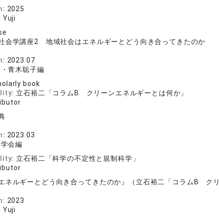
n:
2025
 Yuji
se
社会学講座2 地域社会はエネルギーとどう向き合ってきたのか
n:
2023.07
秀・青木聡子編
olarly book
lity:
立石裕二「コラムB クリーンエネルギーとは何か」
ibutor
典
n:
2023.03
会学会編
lity:
立石裕二「科学の不定性と規制科学」
ibutor
エネルギーとどう向き合ってきたのか』（立石裕二「コラムB ク
n:
2023
 Yuji