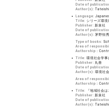
Date of publicatio
Author(s):
Tateishi
Language:
Japane
Title:
シリーズ環境
Publisher:
新泉社
Date of publicatio
Author(s):
茅野恒
Type of books:
Sch
Area of responsibi
Authorship：
Contr
Title:
環境社会学事
Publisher:
丸善
Date of publicatio
Author(s):
環境社
Area of responsibi
Authorship：
Contr
Title:
『地域社会は
Publisher:
新泉社
Date of publicatio
Author(s):
Tateishi