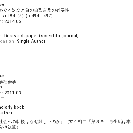
se
めぐる対立と負の自己言及の必要性
vol.84 (5) (p.494 - 497)
n:
2014.05
二
n:
Research paper (scientific journal)
ication:
Single Author
se
学社会学
想社
n:
2011.03
裕二
olarly book
author
社会への転換はなぜ難しいのか』（立石裕二「第３章 再生紙は本
分担執筆）