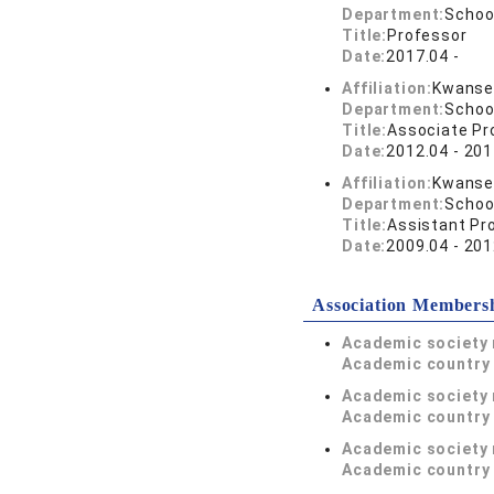
Department:
Schoo
Title:
Professor
Date:
2017.04 -
Affiliation:
Kwansei
Department:
Schoo
Title:
Associate Pr
Date:
2012.04 - 201
Affiliation:
Kwansei
Department:
Schoo
Title:
Assistant Pr
Date:
2009.04 - 201
Association Members
Academic society
Academic country 
Academic society
Academic country 
Academic society
Academic country 