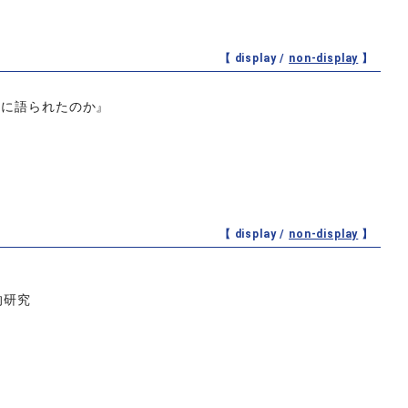
【 display /
non-display
】
うに語られたのか』
【 display /
non-display
】
的研究