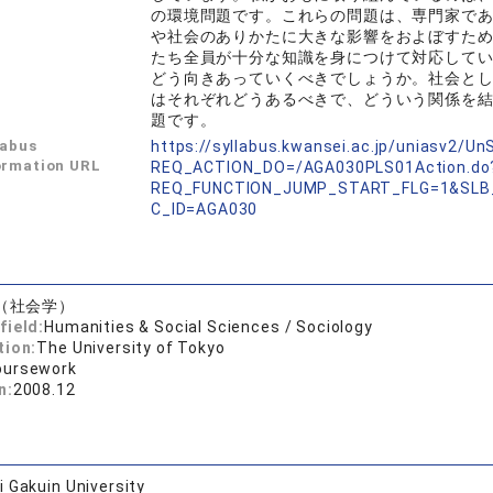
の環境問題です。これらの問題は、専門家で
や社会のありかたに大きな影響をおよぼすた
たち全員が十分な知識を身につけて対応して
どう向きあっていくべきでしょうか。社会と
はそれぞれどうあるべきで、どういう関係を
題です。
labus
https://syllabus.kwansei.ac.jp/uniasv2/U
ormation URL
REQ_ACTION_DO=/AGA030PLS01Action.do
REQ_FUNCTION_JUMP_START_FLG=1&SLB
C_ID=AGA030
（社会学）
field:
Humanities & Social Sciences / Sociology
tion:
The University of Tokyo
oursework
n:
2008.12
 Gakuin University