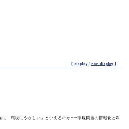
【 display /
non-display
】
当に「環境にやさしい」といえるのか――環境問題の情報化と科