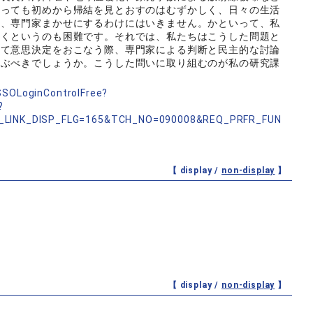
あっても初めから帰結を見とおすのはむずかしく、日々の生活
め、専門家まかせにするわけにはいきません。かといって、私
いくというのも困難です。それでは、私たちはこうした問題と
して意思決定をおこなう際、専門家による判断と民主的な討論
結ぶべきでしょうか。こうした問いに取り組むのが私の研究課
nSSOLoginControlFree?
?
_LINK_DISP_FLG=165&TCH_NO=090008&REQ_PRFR_FUN
【 display /
non-display
】
【 display /
non-display
】