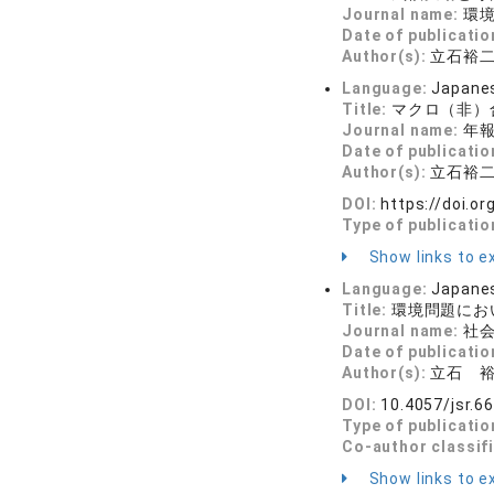
Journal name:
環境社
Date of publicatio
Author(s):
立石裕
Language:
Japane
Title:
マクロ（非）
Journal name:
年報
Date of publicatio
Author(s):
立石裕
DOI:
https://doi.or
Type of publicatio
Show links to ex
Language:
Japane
Title:
環境問題にお
Journal name:
社会学
Date of publicatio
Author(s):
立石 
DOI:
10.4057/jsr.6
Type of publicatio
Co-author classif
Show links to ex