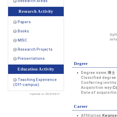
Research Areas
Research Activity
Papers
Books
Syl
inf
MISC
Research Projects
Presentations
Degree
Education Activity
Degree name:
博士
Classified degree 
Teaching Experience
Conferring institu
(Off-campus)
Acquisition way:
C
Date of acquisitio
Updated on 2026/04/21
Career
Affiliation:
Kwansei