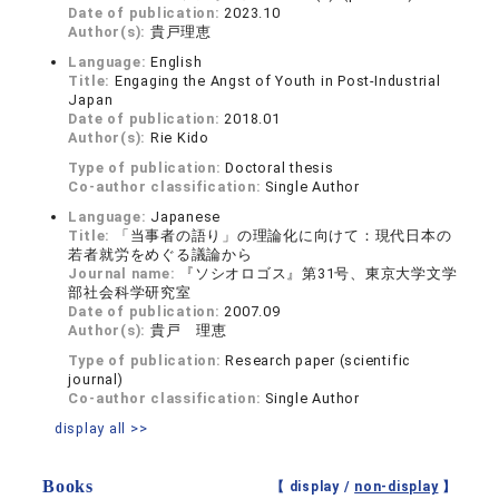
Date of publication:
2023.10
Author(s):
貴戸理恵
Language:
English
Title:
Engaging the Angst of Youth in Post-Industrial
Japan
Date of publication:
2018.01
Author(s):
Rie Kido
Type of publication:
Doctoral thesis
Co-author classification:
Single Author
Language:
Japanese
Title:
「当事者の語り」の理論化に向けて：現代日本の
若者就労をめぐる議論から
Journal name:
『ソシオロゴス』第31号、東京大学文学
部社会科学研究室
Date of publication:
2007.09
Author(s):
貴戸 理恵
Type of publication:
Research paper (scientific
journal)
Co-author classification:
Single Author
display all >>
Books
【 display /
non-display
】