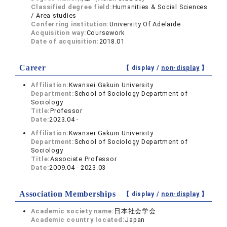
Classified degree field:
Humanities & Social Sciences
/ Area studies
Conferring institution:
University Of Adelaide
Acquisition way:
Coursework
Date of acquisition:
2018.01
Career
【 display /
non-display
】
Affiliation:
Kwansei Gakuin University
Department:
School of Sociology Department of
Sociology
Title:
Professor
Date:
2023.04 -
Affiliation:
Kwansei Gakuin University
Department:
School of Sociology Department of
Sociology
Title:
Associate Professor
Date:
2009.04 - 2023.03
Association Memberships
【 display /
non-display
】
Academic society name:
日本社会学会
Academic country located:
Japan