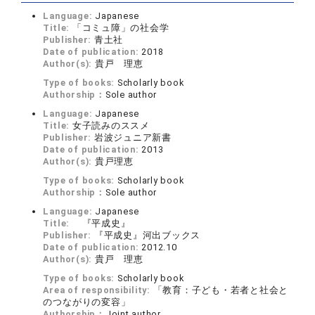
Language:
Japanese
Title:
「コミュ障」の社会学
Publisher:
青土社
Date of publication:
2018
Author(s):
貴戸 理恵
Type of books:
Scholarly book
Authorship：
Sole author
Language:
Japanese
Title:
女子読みのススメ
Publisher:
岩波ジュニア新書
Date of publication:
2013
Author(s):
貴戸理恵
Type of books:
Scholarly book
Authorship：
Sole author
Language:
Japanese
Title:
『平成史』
Publisher:
『平成史』河出ブックス
Date of publication:
2012.10
Author(s):
貴戸 理恵
Type of books:
Scholarly book
Area of responsibility:
「教育：子ども・若者と社会と
のつながりの変容」
Authorship：
Joint author