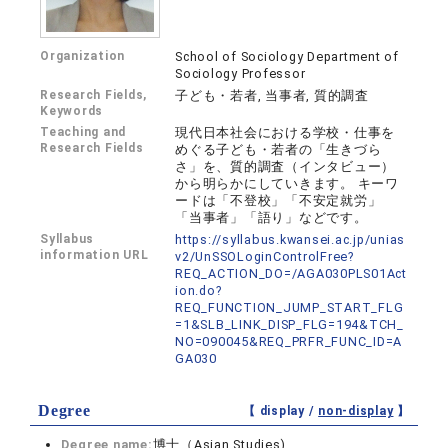
Organization
School of Sociology Department of
Sociology Professor
Research Fields,
子ども・若者, 当事者, 質的調査
Keywords
Teaching and
現代日本社会における学校・仕事を
Research Fields
めぐる子ども・若者の「生きづら
さ」を、質的調査（インタビュー）
から明らかにしていきます。 キーワ
ードは「不登校」「不安定就労」
「当事者」「語り」などです。
Syllabus
https://syllabus.kwansei.ac.jp/unias
information URL
v2/UnSSOLoginControlFree?
REQ_ACTION_DO=/AGA030PLS01Act
ion.do?
REQ_FUNCTION_JUMP_START_FLG
=1&SLB_LINK_DISP_FLG=194&TCH_
NO=090045&REQ_PRFR_FUNC_ID=A
GA030
Degree
【 display /
non-display
】
Degree name:
博士（Asian Studies)