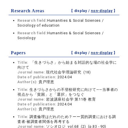
Research Areas
【 display /
non-display
】
Research field:
Humanities & Social Sciences /
Sociology of education
Research field:
Humanities & Social Sciences /
Sociology
Papers
【 display /
non-display
】
Title:
「生きづらさ」から始まる対話的な場の社会学に
向けて
Journal name:
現代社会学理論研究 (18)
Date of publication:
2024.04
Author(s):
貴戸理恵
Title:
生きづらさからの不登校研究に向けて――当事者の
視点から「貧困」と「選択」をつなぐ
Journal name:
岩波講座社会学 第11巻 教育
Date of publication:
2024.04
Author(s):
貴戸理恵
Title:
調査倫理はだれのため？ーー質的調査における調
査者‐被調査者関係を再考する
Journal name:
ソシオロジ vol.68 (2) (p.83 - 90)