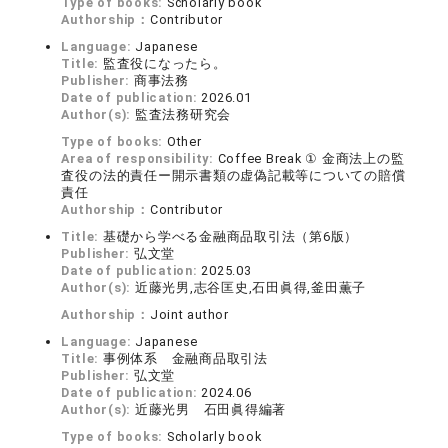
Type of books:
Scholarly book
Authorship：
Contributor
Language:
Japanese
Title:
監査役になったら。
Publisher:
商事法務
Date of publication:
2026.01
Author(s):
監査法務研究会
Type of books:
Other
Area of responsibility:
Coffee Break ① 金商法上の監
査役の法的責任ー開示書類の虚偽記載等についての賠償
責任
Authorship：
Contributor
Title:
基礎から学べる金融商品取引法（第6版）
Publisher:
弘文堂
Date of publication:
2025.03
Author(s):
近藤光男,志谷匡史,石田眞得,釜田薫子
Authorship：
Joint author
Language:
Japanese
Title:
事例体系 金融商品取引法
Publisher:
弘文堂
Date of publication:
2024.06
Author(s):
近藤光男 石田眞得編著
Type of books:
Scholarly book