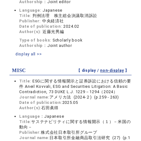
Authorship：
Joint editor
Language:
Japanese
Title:
判例法理 株主総会決議取消訴訟
Publisher:
中央経済社
Date of publication:
2024.02
Author(s):
近藤光男編
Type of books:
Scholarly book
Authorship：
Joint author
display all >>
MISC
【 display /
non-display
】
Title:
ESGに関する情報開示と証券訴訟における信頼の要
件 Aneil Kovvali, ESG and Securities Litigation: A Basic
Contradiction, 73 DUKE L.J. 1229－1294（2024）
Journal name:
アメリカ法 (2024-２) (p.259 - 263)
Date of publication:
2025.05
Author(s):
石田眞得
Language：
Japanese
Title:
サステナビリティに関する情報開示（１）－米国の
動向－
Publisher:
株式会社日本取引所グループ
Journal name:
日本取引所金融商品取引法研究 (27) (p.1