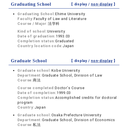
Graduating School
【 display /
non-display
】
Graduating School:
Ehime University
Faculty:
Faculty of Law and Literature
Course / Major:
法学科
Kind of school:
University
Date of graduation:
1993.03
Completion status:
Graduated
Country location code:
Japan
Graduate School
【 display /
non-display
】
Graduate school:
Kobe University
Department:
Graduate School, Division of Law
Course:
商法
Course completed:
Doctor's Course
Date of completion:
1999.03
Completion status:
Accomplished credits for doctoral
program
Country:
Japan
Graduate school:
Osaka Prefecture University
Department:
Graduate School, Division of Economics
Course:
私法