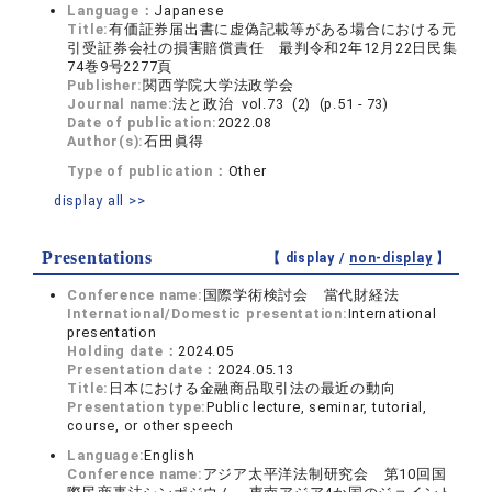
Language：
Japanese
Title:
有価証券届出書に虚偽記載等がある場合における元
引受証券会社の損害賠償責任 最判令和2年12月22日民集
74巻9号2277頁
Publisher:
関西学院大学法政学会
Journal name:
法と政治 vol.73 (2) (p.51 - 73)
Date of publication:
2022.08
Author(s):
石田眞得
Type of publication：
Other
display all >>
Presentations
【 display /
non-display
】
Conference name:
国際学術検討会 當代財経法
International/Domestic presentation:
International
presentation
Holding date：
2024.05
Presentation date：
2024.05.13
Title:
日本における金融商品取引法の最近の動向
Presentation type:
Public lecture, seminar, tutorial,
course, or other speech
Language:
English
Conference name:
アジア太平洋法制研究会 第10回国