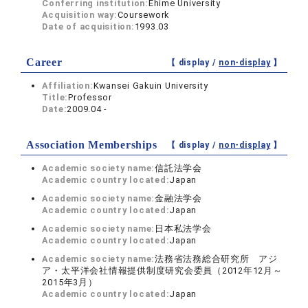
Conferring institution:
Ehime University
Acquisition way:
Coursework
Date of acquisition:
1993.03
Career
【 display /
non-display
】
Affiliation:
Kwansei Gakuin University
Title:
Professor
Date:
2009.04 -
Association Memberships
【 display /
non-display
】
Academic society name:
信託法学会
Academic country located:
Japan
Academic society name:
金融法学会
Academic country located:
Japan
Academic society name:
日本私法学会
Academic country located:
Japan
Academic society name:
法務省法務総合研究所 アジ
ア・太平洋会社情報提供制度研究会委員（2012年12月～
2015年3月）
Academic country located:
Japan