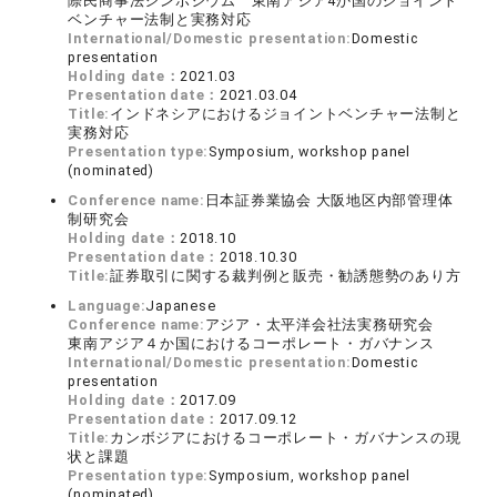
際民商事法シンポジウム 東南アジア4か国のジョイント
ベンチャー法制と実務対応
International/Domestic presentation:
Domestic
presentation
Holding date：
2021.03
Presentation date：
2021.03.04
Title:
インドネシアにおけるジョイントベンチャー法制と
実務対応
Presentation type:
Symposium, workshop panel
(nominated)
Conference name:
日本証券業協会 大阪地区内部管理体
制研究会
Holding date：
2018.10
Presentation date：
2018.10.30
Title:
証券取引に関する裁判例と販売・勧誘態勢のあり方
Language:
Japanese
Conference name:
アジア・太平洋会社法実務研究会
東南アジア４か国におけるコーポレート・ガバナンス
International/Domestic presentation:
Domestic
presentation
Holding date：
2017.09
Presentation date：
2017.09.12
Title:
カンボジアにおけるコーポレート・ガバナンスの現
状と課題
Presentation type:
Symposium, workshop panel
(nominated)