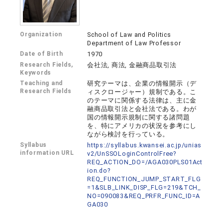
Organization
School of Law and Politics
Department of Law Professor
Date of Birth
1970
Research Fields,
会社法, 商法, 金融商品取引法
Keywords
Teaching and
研究テーマは、企業の情報開示（デ
Research Fields
ィスクロージャー）規制である。こ
のテーマに関係する法律は、主に金
融商品取引法と会社法である。わが
国の情報開示規制に関する諸問題
を、特にアメリカの状況を参考にし
ながら検討を行っている。
Syllabus
https://syllabus.kwansei.ac.jp/unias
information URL
v2/UnSSOLoginControlFree?
REQ_ACTION_DO=/AGA030PLS01Act
ion.do?
REQ_FUNCTION_JUMP_START_FLG
=1&SLB_LINK_DISP_FLG=219&TCH_
NO=090083&REQ_PRFR_FUNC_ID=A
GA030