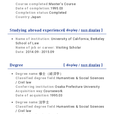
Course completed:
Master's Course
Date of completion:
1995.03
Completion status:
Completed
Country:
Japan
Studying abroad experiences
【 display /
non-display
】
Name of institution:
University of California, Berkeley
School of Law
Name of job or career:
Visiting Scholar
Date:
2014.09 - 2015.09
Degree
【 display /
non-display
】
Degree name:
修士（経済学）
Classified degree field:
Humanities & Social Sciences
/ Civil law
Conferring institution:
Osaka Prefecture University
Acquisition way:
Coursework
Date of acquisition:
1995.03
Degree name:
法学士
Classified degree field:
Humanities & Social Sciences
/ Civil law