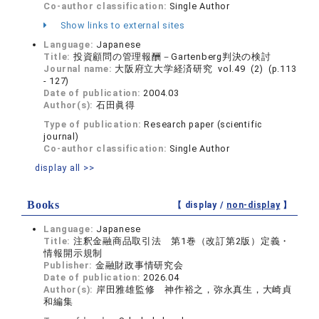
Co-author classification:
Single Author
Show links to external sites
Language:
Japanese
Title:
投資顧問の管理報酬－Gartenberg判決の検討
Journal name:
大阪府立大学経済研究 vol.49 (2) (p.113
- 127)
Date of publication:
2004.03
Author(s):
石田眞得
Type of publication:
Research paper (scientific
journal)
Co-author classification:
Single Author
display all >>
Books
【 display /
non-display
】
Language:
Japanese
Title:
注釈金融商品取引法 第1巻（改訂第2版）定義・
情報開示規制
Publisher:
金融財政事情研究会
Date of publication:
2026.04
Author(s):
岸田雅雄監修 神作裕之，弥永真生，大崎貞
和編集