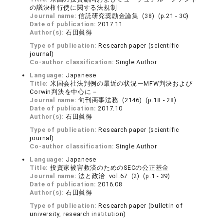
の議決権行使に関する法規制
Journal name:
信託研究奨励金論集 (38) (p.21 - 30)
Date of publication:
2017.11
Author(s):
石田眞得
Type of publication:
Research paper (scientific
journal)
Co-author classification:
Single Author
Language:
Japanese
Title:
米国会社法判例の最近の状況ーMFW判決および
Corwin判決を中心に－
Journal name:
旬刊商事法務 (2146) (p.18 - 28)
Date of publication:
2017.10
Author(s):
石田眞得
Type of publication:
Research paper (scientific
journal)
Co-author classification:
Single Author
Language:
Japanese
Title:
投資家被害救済のためのSECの公正基金
Journal name:
法と政治 vol.67 (2) (p.1 - 39)
Date of publication:
2016.08
Author(s):
石田眞得
Type of publication:
Research paper (bulletin of
university, research institution)