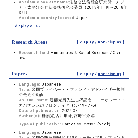
Academic society name:
法務省法務総合研究所 アジ
ア・太平洋会社法実務研究会委員（2015年11月～2018年
3月）
Academic country located:
Japan
display all >>
Research Areas
【 display /
non-display
】
Research field:
Humanities & Social Sciences / Civil
law
Papers
【 display /
non-display
】
Language:
Japanese
Title:
米国プライベート・ファンド・アドバイザー規制
の最近の動向
Journal name:
近藤光男先生古稀記念 コーポレート・
ガバナンスのフロンティア (p.749 - 776)
Date of publication:
2024.07
Author(s):
榊素寛,古川朋雄,宮崎裕介編
Type of publication:
Part of collection (book)
Language:
Japanese
Title:
米国の投資顧問およびミューチュアル・ファンド