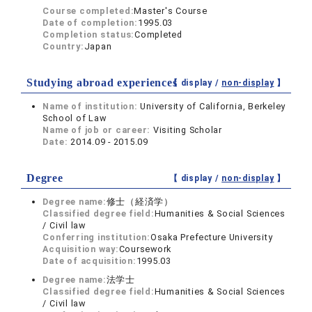
Course completed:
Master's Course
Date of completion:
1995.03
Completion status:
Completed
Country:
Japan
Studying abroad experiences
【 display /
non-display
】
Name of institution:
University of California, Berkeley
School of Law
Name of job or career:
Visiting Scholar
Date:
2014.09 - 2015.09
Degree
【 display /
non-display
】
Degree name:
修士（経済学）
Classified degree field:
Humanities & Social Sciences
/ Civil law
Conferring institution:
Osaka Prefecture University
Acquisition way:
Coursework
Date of acquisition:
1995.03
Degree name:
法学士
Classified degree field:
Humanities & Social Sciences
/ Civil law