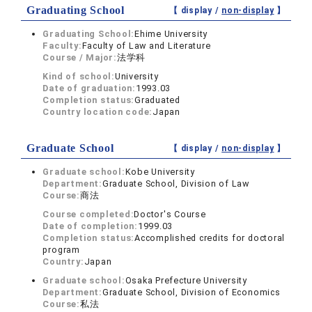
Graduating School
【 display /
non-display
】
Graduating School:
Ehime University
Faculty:
Faculty of Law and Literature
Course / Major:
法学科
Kind of school:
University
Date of graduation:
1993.03
Completion status:
Graduated
Country location code:
Japan
Graduate School
【 display /
non-display
】
Graduate school:
Kobe University
Department:
Graduate School, Division of Law
Course:
商法
Course completed:
Doctor's Course
Date of completion:
1999.03
Completion status:
Accomplished credits for doctoral
program
Country:
Japan
Graduate school:
Osaka Prefecture University
Department:
Graduate School, Division of Economics
Course:
私法