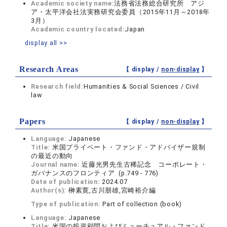
Academic society name:
法務省法務総合研究所 アジ
ア・太平洋会社法実務研究会委員（2015年11月～2018年
3月）
Academic country located:
Japan
display all >>
Research Areas
【 display /
non-display
】
Research field:
Humanities & Social Sciences / Civil
law
Papers
【 display /
non-display
】
Language:
Japanese
Title:
米国プライベート・ファンド・アドバイザー規制
の最近の動向
Journal name:
近藤光男先生古稀記念 コーポレート・
ガバナンスのフロンティア (p.749 - 776)
Date of publication:
2024.07
Author(s):
榊素寛,古川朋雄,宮崎裕介編
Type of publication:
Part of collection (book)
Language:
Japanese
Title:
米国の投資顧問およびミューチュアル・ファンド