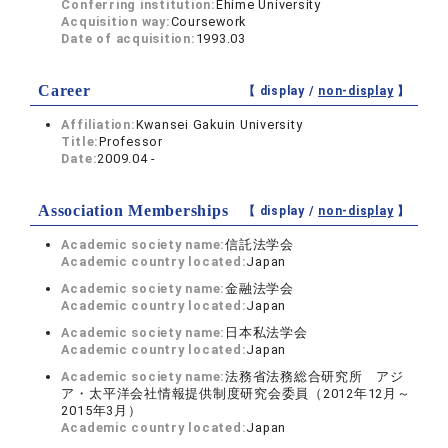
Conferring institution:
Ehime University
Acquisition way:
Coursework
Date of acquisition:
1993.03
Career
【 display /
non-display
】
Affiliation:
Kwansei Gakuin University
Title:
Professor
Date:
2009.04 -
Association Memberships
【 display /
non-display
】
Academic society name:
信託法学会
Academic country located:
Japan
Academic society name:
金融法学会
Academic country located:
Japan
Academic society name:
日本私法学会
Academic country located:
Japan
Academic society name:
法務省法務総合研究所 アジ
ア・太平洋会社情報提供制度研究会委員（2012年12月～
2015年3月）
Academic country located:
Japan