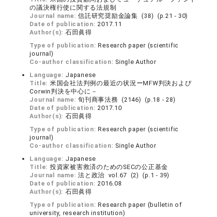
の議決権行使に関する法規制
Journal name:
信託研究奨励金論集 (38) (p.21 - 30)
Date of publication:
2017.11
Author(s):
石田眞得
Type of publication:
Research paper (scientific
journal)
Co-author classification:
Single Author
Language:
Japanese
Title:
米国会社法判例の最近の状況ーMFW判決および
Corwin判決を中心に－
Journal name:
旬刊商事法務 (2146) (p.18 - 28)
Date of publication:
2017.10
Author(s):
石田眞得
Type of publication:
Research paper (scientific
journal)
Co-author classification:
Single Author
Language:
Japanese
Title:
投資家被害救済のためのSECの公正基金
Journal name:
法と政治 vol.67 (2) (p.1 - 39)
Date of publication:
2016.08
Author(s):
石田眞得
Type of publication:
Research paper (bulletin of
university, research institution)