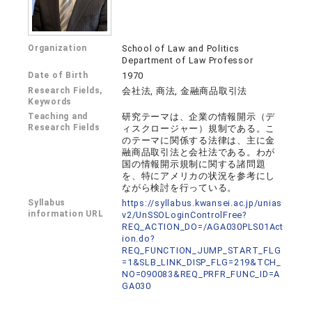
Organization
School of Law and Politics
Department of Law Professor
Date of Birth
1970
Research Fields,
会社法, 商法, 金融商品取引法
Keywords
Teaching and
研究テーマは、企業の情報開示（デ
Research Fields
ィスクロージャー）規制である。こ
のテーマに関係する法律は、主に金
融商品取引法と会社法である。わが
国の情報開示規制に関する諸問題
を、特にアメリカの状況を参考にし
ながら検討を行っている。
Syllabus
https://syllabus.kwansei.ac.jp/unias
information URL
v2/UnSSOLoginControlFree?
REQ_ACTION_DO=/AGA030PLS01Act
ion.do?
REQ_FUNCTION_JUMP_START_FLG
=1&SLB_LINK_DISP_FLG=219&TCH_
NO=090083&REQ_PRFR_FUNC_ID=A
GA030