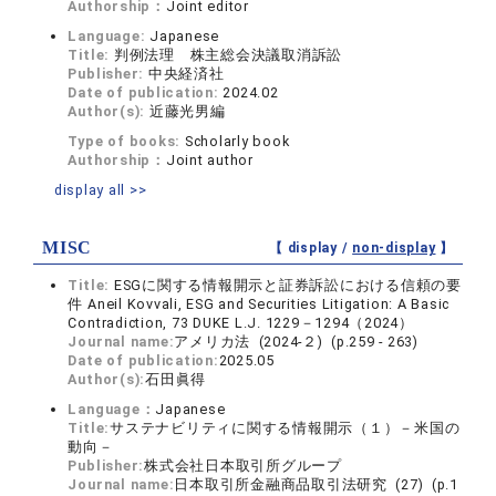
Authorship：
Joint editor
Language:
Japanese
Title:
判例法理 株主総会決議取消訴訟
Publisher:
中央経済社
Date of publication:
2024.02
Author(s):
近藤光男編
Type of books:
Scholarly book
Authorship：
Joint author
display all >>
MISC
【 display /
non-display
】
Title:
ESGに関する情報開示と証券訴訟における信頼の要
件 Aneil Kovvali, ESG and Securities Litigation: A Basic
Contradiction, 73 DUKE L.J. 1229－1294（2024）
Journal name:
アメリカ法 (2024-２) (p.259 - 263)
Date of publication:
2025.05
Author(s):
石田眞得
Language：
Japanese
Title:
サステナビリティに関する情報開示（１）－米国の
動向－
Publisher:
株式会社日本取引所グループ
Journal name:
日本取引所金融商品取引法研究 (27) (p.1