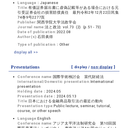
Language：
Japanese
Title:
有価証券届出書に虚偽記載等がある場合における元
引受証券会社の損害賠償責任 最判令和2年12月22日民集
74巻9号2277頁
Publisher:
関西学院大学法政学会
Journal name:
法と政治 vol.73 (2) (p.51 - 73)
Date of publication:
2022.08
Author(s):
石田眞得
Type of publication：
Other
display all >>
Presentations
【 display /
non-display
】
Conference name:
国際学術検討会 當代財経法
International/Domestic presentation:
International
presentation
Holding date：
2024.05
Presentation date：
2024.05.13
Title:
日本における金融商品取引法の最近の動向
Presentation type:
Public lecture, seminar, tutorial,
course, or other speech
Language:
English
Conference name:
アジア太平洋法制研究会 第10回国