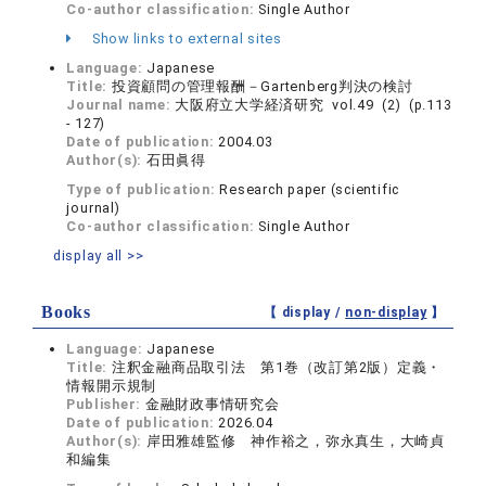
Co-author classification:
Single Author
Show links to external sites
Language:
Japanese
Title:
投資顧問の管理報酬－Gartenberg判決の検討
Journal name:
大阪府立大学経済研究 vol.49 (2) (p.113
- 127)
Date of publication:
2004.03
Author(s):
石田眞得
Type of publication:
Research paper (scientific
journal)
Co-author classification:
Single Author
display all >>
Books
【 display /
non-display
】
Language:
Japanese
Title:
注釈金融商品取引法 第1巻（改訂第2版）定義・
情報開示規制
Publisher:
金融財政事情研究会
Date of publication:
2026.04
Author(s):
岸田雅雄監修 神作裕之，弥永真生，大崎貞
和編集