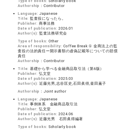
Type of books:
Scholarly book
Authorship：
Contributor
Language:
Japanese
Title:
監査役になったら。
Publisher:
商事法務
Date of publication:
2026.01
Author(s):
監査法務研究会
Type of books:
Other
Area of responsibility:
Coffee Break ① 金商法上の監
査役の法的責任ー開示書類の虚偽記載等についての賠償
責任
Authorship：
Contributor
Title:
基礎から学べる金融商品取引法（第6版）
Publisher:
弘文堂
Date of publication:
2025.03
Author(s):
近藤光男,志谷匡史,石田眞得,釜田薫子
Authorship：
Joint author
Language:
Japanese
Title:
事例体系 金融商品取引法
Publisher:
弘文堂
Date of publication:
2024.06
Author(s):
近藤光男 石田眞得編著
Type of books:
Scholarly book