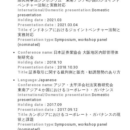
際民商事法シンポジウム 東南アジア4か国のジョイント
ベンチャー法制と実務対応
International/Domestic presentation:
Domestic
presentation
Holding date：
2021.03
Presentation date：
2021.03.04
Title:
インドネシアにおけるジョイントベンチャー法制と
実務対応
Presentation type:
Symposium, workshop panel
(nominated)
Conference name:
日本証券業協会 大阪地区内部管理体
制研究会
Holding date：
2018.10
Presentation date：
2018.10.30
Title:
証券取引に関する裁判例と販売・勧誘態勢のあり方
Language:
Japanese
Conference name:
アジア・太平洋会社法実務研究会
東南アジア４か国におけるコーポレート・ガバナンス
International/Domestic presentation:
Domestic
presentation
Holding date：
2017.09
Presentation date：
2017.09.12
Title:
カンボジアにおけるコーポレート・ガバナンスの現
状と課題
Presentation type:
Symposium, workshop panel
(nominated)