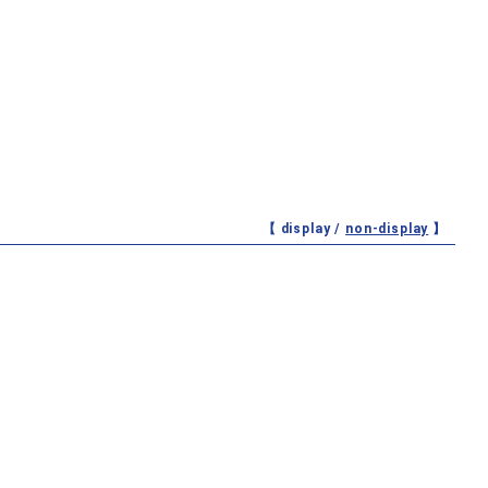
【 display /
non-display
】