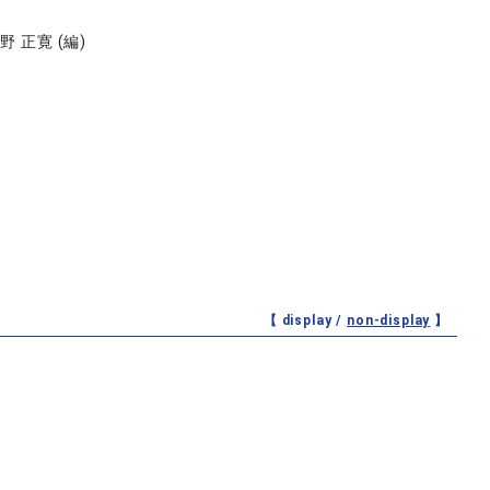
奥野 正寛 (編)
【 display /
non-display
】