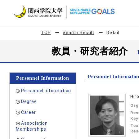
TOP
Search Result
Detail
教員・研究者紹介
Personnel Informatio
Personnel Information
Personnel Information
Hiro
Degree
Org
Career
Res
Key
Association
Tea
Memberships
Res