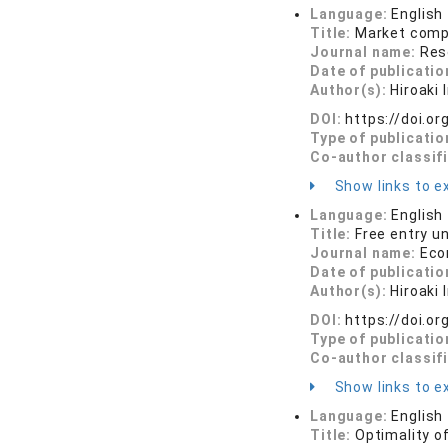
Language:
English
Title:
Market compe
Journal name:
Res
Date of publicatio
Author(s):
Hiroaki
DOI:
https://doi.o
Type of publicatio
Co-author classif
Show links to ex
Language:
English
Title:
Free entry u
Journal name:
Eco
Date of publicatio
Author(s):
Hiroaki
DOI:
https://doi.o
Type of publicatio
Co-author classif
Show links to ex
Language:
English
Title:
Optimality o