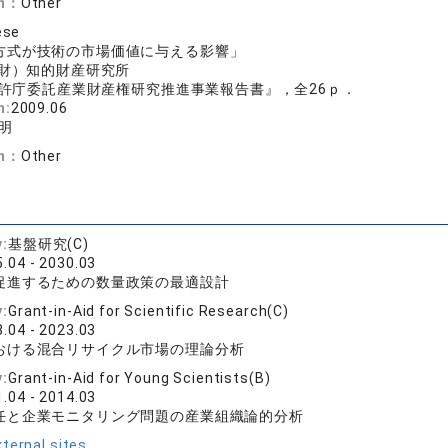
on：
Other
ese
方式が技術の市場価値に与える影響」
財）知的財産研究所
許庁委託産業財産権研究推進事業報告書』，全26ｐ．
n:
2009.06
明
on：
Other
y:
基盤研究(C)
.04 - 2030.03
促進するための数量政策の最適設計
y:
Grant-in-Aid for Scientific Research(C)
.04 - 2023.03
おける混合リサイクル市場の理論分析
y:
Grant-in-Aid for Young Scientists(B)
.04 - 2014.03
任と企業モニタリング問題の産業組織論的分析
ternal sites