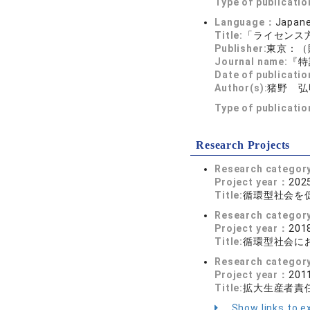
Type of publicati
Language：
Japan
Title:
「ライセンス
Publisher:
東京：（
Journal name:
『特
Date of publicatio
Author(s):
猪野 弘
Type of publicati
Research Projects
Research categor
Project year：
2025
Title:
循環型社会を
Research categor
Project year：
2018
Title:
循環型社会に
Research categor
Project year：
2011
Title:
拡大生産者責
Show links to ex