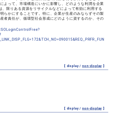
類によって、市場構造にいかに影響し、どのような利潤を企業
は、限りある資源をリサイクルなどによって有効に利用する
を明らかにすることです。特に、企業が生産のみならずその製
生産者責任が、循環型社会形成にどのように資するのか、その
nSSOLoginControlFree?
?
_LINK_DISP_FLG=172&TCH_NO=090015&REQ_PRFR_FUN
【 display /
non-display
】
【 display /
non-display
】