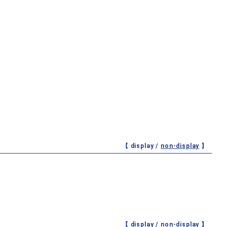
【 display /
non-display
】
【 display /
non-display
】