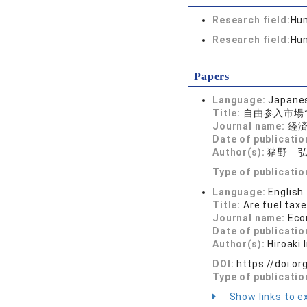
Research field:
Hum
Research field:
Hum
Papers
Language:
Japane
Title:
自由参入市場
Journal name:
経済学
Date of publicatio
Author(s):
猪野 
Type of publicatio
Language:
English
Title:
Are fuel tax
Journal name:
Eco
Date of publicatio
Author(s):
Hiroaki
DOI:
https://doi.o
Type of publicatio
Show links to ex