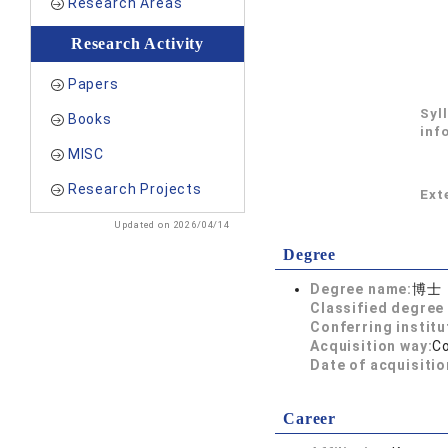
Research Areas
Research Activity
Papers
Syl
Books
inf
MISC
Research Projects
Exte
Updated on 2026/04/14
Degree
Degree name:
博士
Classified degree 
Conferring institu
Acquisition way:
C
Date of acquisitio
Career