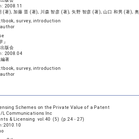
学出版会
n:
2008.11
(著), 加藤 晋 (著), 川森 智彦 (著), 矢野 智彦 (著), 山口 和男 (著), 
tbook, survey, introduction
 author
se
学』
学出版会
n:
2008.04
寛編著
tbook, survey, introduction
 author
h
censing Schemes on the Private Value of a Patent
P/L Communications Inc
nts & Licensing vol.40 (5) (p.24 - 27)
n:
2010.10
no