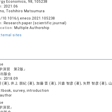
rgy Economics, 98, 105238
n:
2021.06
 Ino, Toshihiro Matsumura
rg/10.1016/j.eneco.2021.105238
n:
Research paper (scientific journal)
ication:
Multiple Authorship
ternal sites
se
学演習 第2版』
学出版会
n:
2018.09
(著), 井上 朋紀 (著), 加藤 晋 (著), 川森 智彦 (著), 矢野 智彦 (著), 
tbook, survey, introduction
 author
se
学演習』