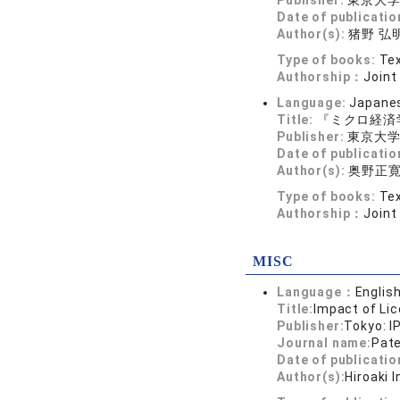
Publisher:
東京大
Date of publicatio
Author(s):
猪野 弘明 
Type of books:
Tex
Authorship：
Joint
Language:
Japane
Title:
『ミクロ経済
Publisher:
東京大
Date of publicatio
Author(s):
奥野正
Type of books:
Tex
Authorship：
Joint
MISC
Language：
Englis
Title:
Impact of Li
Publisher:
Tokyo: I
Journal name:
Pate
Date of publicatio
Author(s):
Hiroaki I