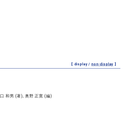
【 display /
non-display
】
山口 和男 (著), 奥野 正寛 (編)