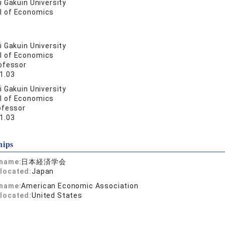
 Gakuin University
l of Economics
 Gakuin University
l of Economics
ofessor
1.03
 Gakuin University
l of Economics
ofessor
1.03
hips
 name:
日本経済学会
located:
Japan
 name:
American Economic Association
located:
United States