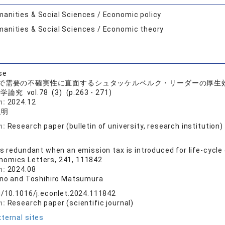
anities & Social Sciences / Economic policy
anities & Social Sciences / Economic theory
se
で需要の不確実性に直面するシュタッケルベルク・リーダーの厚生
論究 vol.78 (3) (p.263 - 271)
n:
2024.12
弘明
n:
Research paper (bulletin of university, research institution)
es redundant when an emission tax is introduced for life-cycl
nomics Letters, 241, 111842
n:
2024.08
 Ino and Toshihiro Matsumura
rg/10.1016/j.econlet.2024.111842
n:
Research paper (scientific journal)
ternal sites