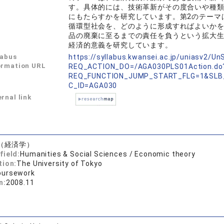
す。具体的には、技術革新がその度合いや種
にもたらすかを研究しています。第2のテーマ
循環型社会を、どのように形成すればよいか
品の廃棄に至るまでの責任を負うという拡大
経済的意義を研究しています。
labus
https://syllabus.kwansei.ac.jp/uniasv2/U
ormation URL
REQ_ACTION_DO=/AGA030PLS01Action.do
REQ_FUNCTION_JUMP_START_FLG=1&SLB
C_ID=AGA030
rnal link
（経済学）
field:
Humanities & Social Sciences / Economic theory
tion:
The University of Tokyo
oursework
n:
2008.11