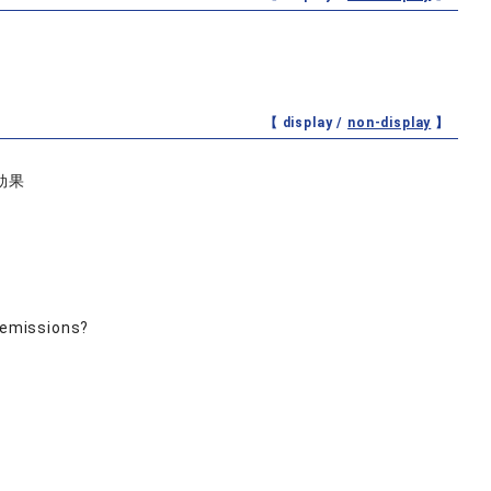
【 display /
non-display
】
効果
e emissions?