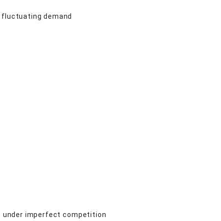
r fluctuating demand
ts under imperfect competition