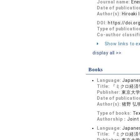
Journal name:
Ene
Date of publicatio
Author(s):
Hiroaki
DOI:
https://doi.o
Type of publicatio
Co-author classif
Show links to ex
display all >>
Books
Language:
Japane
Title:
『ミクロ経済
Publisher:
東京大
Date of publicatio
Author(s):
猪野 弘明 
Type of books:
Tex
Authorship：
Joint
Language:
Japane
Title:
『ミクロ経済