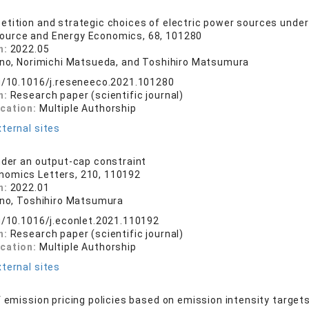
tition and strategic choices of electric power sources unde
ource and Energy Economics, 68, 101280
n:
2022.05
 Ino, Norimichi Matsueda, and Toshihiro Matsumura
rg/10.1016/j.reseneeco.2021.101280
n:
Research paper (scientific journal)
ication:
Multiple Authorship
ternal sites
nder an output-cap constraint
nomics Letters, 210, 110192
n:
2022.01
 Ino, Toshihiro Matsumura
rg/10.1016/j.econlet.2021.110192
n:
Research paper (scientific journal)
ication:
Multiple Authorship
ternal sites
f emission pricing policies based on emission intensity targe