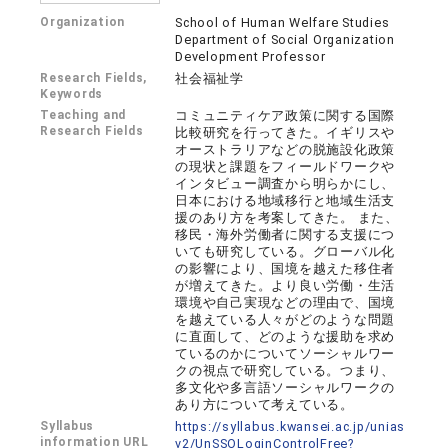
Organization
School of Human Welfare Studies
Department of Social Organization
Development Professor
Research Fields,
社会福祉学
Keywords
Teaching and
コミュニティケア政策に関する国際
Research Fields
比較研究を行ってきた。イギリスや
オーストラリアなどの脱施設化政策
の現状と課題をフィールドワークや
インタビュー調査から明らかにし、
日本における地域移行と地域生活支
援のあり方を考案してきた。 また、
移民・海外労働者に関する支援につ
いても研究している。グローバル化
の影響により、国境を越えた移住者
が増えてきた。より良い労働・生活
環境や自己実現などの理由で、国境
を越えている人々がどのような問題
に直面して、どのような援助を求め
ているのかについてソーシャルワー
クの視点で研究している。つまり、
多文化や多言語ソーシャルワークの
あり方について考えている。
Syllabus
https://syllabus.kwansei.ac.jp/unias
information URL
v2/UnSSOLoginControlFree?