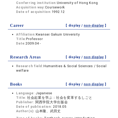
Conferring institution:
University of Hong Kong
Acquisition way:
Coursework
Date of acquisition:
1992.12
Career
【 display /
non-display
】
Affiliation:
Kwansei Gakuin University
Title:
Professor
Date:
2009.04 -
Research Areas
【 display /
non-display
】
Research field:
Humanities & Social Sciences / Social
welfare
Books
【 display /
non-display
】
Language:
Japanese
Title:
社会起業を学ぶ：社会を変革するしごと
Publisher:
関西学院大学出版会
Date of publication:
2018.05
Author(s):
山本隆、武田丈