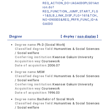
REQ_ACTION_DO=/AGA030PLS01Act
ion.do?
REQ_FUNCTION_JUMP_START_FLG
=1&SLB_LINK_DISP_FLG=161&TCH_
NO=090003&REQ_PRFR_FUNC_ID=A
GA030
Degree
【 display /
non-display
】
Degree name:
Ph.D (Social Work)
Classified degree field:
Humanities & Social Sciences
/ Social welfare
Conferring institution:
Kwansei Gakuin University
Acquisition way:
Coursework
Date of acquisition:
2006.07
Degree name:
MSW
Classified degree field:
Humanities & Social Sciences
/ Social welfare
Conferring institution:
Kwansei Gakuin University
Acquisition way:
Coursework
Date of acquisition:
1996.03
Degree name:
Bachelor of Social Work
Classified degree field:
Humanities & Social Sciences
/ Social welfare