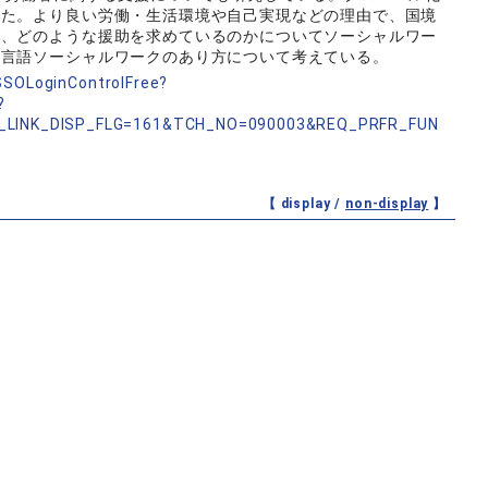
きた。より良い労働・生活環境や自己実現などの理由で、国境
て、どのような援助を求めているのかについてソーシャルワー
多言語ソーシャルワークのあり方について考えている。
nSSOLoginControlFree?
?
_LINK_DISP_FLG=161&TCH_NO=090003&REQ_PRFR_FUN
【 display /
non-display
】