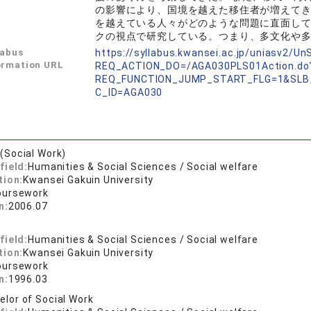
の影響により、国境を越えた移住者が増えて
を越えている人々がどのような問題に直面し
クの視点で研究している。つまり、多文化や
labus
https://syllabus.kwansei.ac.jp/uniasv2/U
ormation URL
REQ_ACTION_DO=/AGA030PLS01Action.do
REQ_FUNCTION_JUMP_START_FLG=1&SLB
C_ID=AGA030
 (Social Work)
field:
Humanities & Social Sciences / Social welfare
tion:
Kwansei Gakuin University
oursework
n:
2006.07
field:
Humanities & Social Sciences / Social welfare
tion:
Kwansei Gakuin University
oursework
n:
1996.03
elor of Social Work