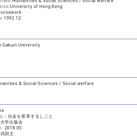
field:
Humanities & Social Sciences / Social welfare
tion:
University of Hong Kong
oursework
n:
1992.12
 Gakuin University
anities & Social Sciences / Social welfare
se
ぶ：社会を変革するしごと
院大学出版会
n:
2018.05
、武田丈