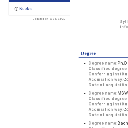
Books
Updated on 2026/04/20
Syl
inf
Degree
Degree name:
Ph.D
Classified degree 
Conferring institu
Acquisition way:
C
Date of acquisitio
Degree name:
MSW
Classified degree 
Conferring institu
Acquisition way:
C
Date of acquisitio
Degree name:
Bach