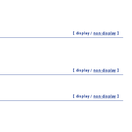
【 display /
non-display
】
【 display /
non-display
】
【 display /
non-display
】