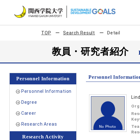
TOP
Search Result
Detail
教員・研究者紹介
Personnel Informatio
Personnel Information
Personnel Information
Lin
Degree
Org
Career
Res
Key
Research Areas
Tea
Res
Research Activity