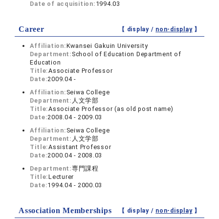
Date of acquisition:
1994.03
Career
【 display /
non-display
】
Affiliation:
Kwansei Gakuin University
Department:
School of Education Department of
Education
Title:
Associate Professor
Date:
2009.04 -
Affiliation:
Seiwa College
Department:
人文学部
Title:
Associate Professor (as old post name)
Date:
2008.04 - 2009.03
Affiliation:
Seiwa College
Department:
人文学部
Title:
Assistant Professor
Date:
2000.04 - 2008.03
Department:
専門課程
Title:
Lecturer
Date:
1994.04 - 2000.03
Association Memberships
【 display /
non-display
】