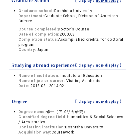
Graduate School
【 display /
non-display
】
Graduate school:
Doshisha University
Department:
Graduate School, Division of American
Culture
Course completed:
Doctor's Course
Date of completion:
2000.03
Completion status:
Accomplished credits for doctoral
program
Country:
Japan
Studying abroad experiences
【 display /
non-display
】
Name of institution:
Institute of Education
Name of job or career:
Visiting Academic
Date:
2013.08 - 2014.02
Degree
【 display /
non-display
】
Degree name:
修士（アメリカ研究）
Classified degree field:
Humanities & Social Sciences
/ Area studies
Conferring institution:
Doshisha University
Acquisition way:
Coursework