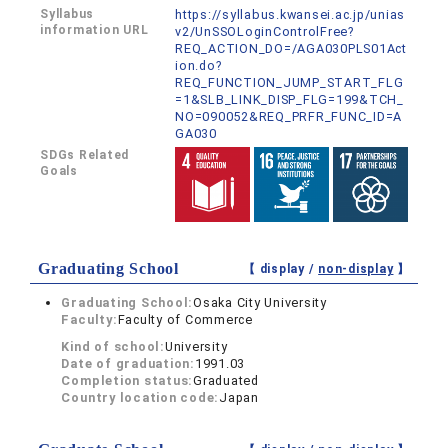
Syllabus
https://syllabus.kwansei.ac.jp/unias
information URL
v2/UnSSOLoginControlFree?
REQ_ACTION_DO=/AGA030PLS01Act
ion.do?
REQ_FUNCTION_JUMP_START_FLG
=1&SLB_LINK_DISP_FLG=199&TCH_
NO=090052&REQ_PRFR_FUNC_ID=A
GA030
SDGs Related
Goals
Graduating School
【 display /
non-display
】
Graduating School:
Osaka City University
Faculty:
Faculty of Commerce
Kind of school:
University
Date of graduation:
1991.03
Completion status:
Graduated
Country location code:
Japan