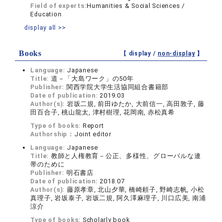
Field of experts:
Humanities & Social Sciences /
Education
display all >>
Books
【 display /
non-display
】
Language:
Japanese
Title:
道－「大島ワーク」の50年
Publisher:
関西学院大学生活協同組合書籍部
Date of publication:
2019.03
Author(s):
岩坂二規, 前田ゆたか, 大前信一, 高田敦子, 藤
田百合子, 桃山龍太, 津村樹理, 花岡南, 赤松真希
Type of books:
Report
Authorship：
Joint editor
Language:
Japanese
Title:
教師と人権教育－公正、多様性、グローバルな連
帯のために
Publisher:
明石書店
Date of publication:
2018.07
Author(s):
藤原孝章, 北山夕華, 橋崎頼子, 野崎志帆, 小松
真理子, 岩坂泰子, 岩坂二規, 阿久澤麻理子, 川口広美, 南浦
涼介
Type of books:
Scholarly book