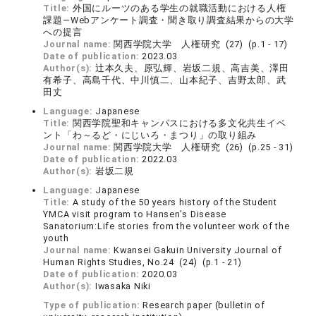
Title:
外国にルーツのある学生の就職活動における人権
課題―Webアンケート調査・聞き取り調査結果からの大学
への提言
Journal name:
関西学院大学 人権研究 (27) (p.1 - 17)
Date of publication:
2023.03
Author(s):
辻本久夫、原弘輝、岩坂二規、高吉美、澤田
有希子、高島千代、中川慎二、山本紀子、吉野太郎、武
田丈
Language:
Japanese
Title:
関西学院聖和キャンパスにおける多文化共生イベ
ント「わ～るど・にじいろ・まつり」の取り組み
Journal name:
関西学院大学 人権研究 (26) (p.25 - 31)
Date of publication:
2022.03
Author(s):
岩坂二規
Language:
Japanese
Title:
A study of the 50 years history of the Student
YMCA visit program to Hansen's Disease
Sanatorium:Life stories from the volunteer work of the
youth
Journal name:
Kwansei Gakuin University Journal of
Human Rights Studies, No.24 (24) (p.1 - 21)
Date of publication:
2020.03
Author(s):
Iwasaka Niki
Type of publication:
Research paper (bulletin of