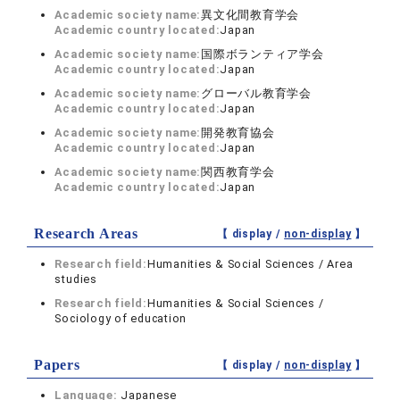
Academic society name:
異文化間教育学会
Academic country located:
Japan
Academic society name:
国際ボランティア学会
Academic country located:
Japan
Academic society name:
グローバル教育学会
Academic country located:
Japan
Academic society name:
開発教育協会
Academic country located:
Japan
Academic society name:
関西教育学会
Academic country located:
Japan
Research Areas
【 display /
non-display
】
Research field:
Humanities & Social Sciences / Area
studies
Research field:
Humanities & Social Sciences /
Sociology of education
Papers
【 display /
non-display
】
Language:
Japanese