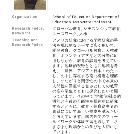
Organization
School of Education Department of
Education Associate Professor
Research Fields,
グローバル教育, シチズンシップ教育,
Keywords
ユースワーク, 人権
Teaching and
アメリカ研究における学際研究の手
Research Fields
法を現代的なテーマに広く用いて、
開発教育、グローバル教育、人権教
育、ボランティア学などの分野に応
用しながら、教育の課題を考えてい
ます。地球的視野とともに地域を考
え、「世界・アジア・日本・わた
し」の中に存在する南北構造を理解
し、つながりと関係性の中で本来の
人間性を回復する営みとしての教育
の姿を学生とともに探究したいと願
っています。その中で“学校”の社会的
機能と今後の可能性を批判的に研究
するとともに、教育・保育従事者の
資質について新しい提案を試みたい
と考えています。国内外でのフィー
ルドワークや体験学習を通して、さ
まざまな現場からの学びを大切にし
ています。