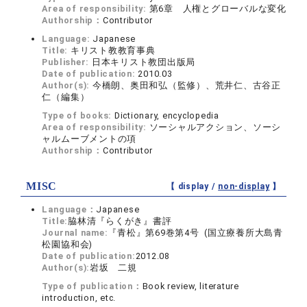
Area of responsibility:
第6章 人権とグローバルな変化
Authorship：
Contributor
Language:
Japanese
Title:
キリスト教教育事典
Publisher:
日本キリスト教団出版局
Date of publication:
2010.03
Author(s):
今橋朗、奥田和弘（監修）、荒井仁、古谷正
仁（編集）
Type of books:
Dictionary, encyclopedia
Area of responsibility:
ソーシャルアクション、ソーシ
ャルムーブメントの項
Authorship：
Contributor
MISC
【 display /
non-display
】
Language：
Japanese
Title:
脇林清『らくがき』書評
Journal name:
『青松』第69巻第4号 (国立療養所大島青
松園協和会)
Date of publication:
2012.08
Author(s):
岩坂 二規
Type of publication：
Book review, literature
introduction, etc.