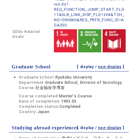
ion.do?
REQ_FUNCTION_JUMP_START_FLG
=1&SLB_LINK_DISP_FLG=204&TCH_
NO=090060&REQ_PRFR_FUNC_ID=A
GA030
SDGs Related
Goals
Graduate School
【 display /
non-display
】
Graduate school:
Ryukoku University
Department:
Graduate School, Division of Sociology
Course:
社会福祉学専攻
Course completed:
Master's Course
Date of completion:
1993.03
Completion status:
Completed
Country:
Japan
Studying abroad experiences
【 display /
non-display
】