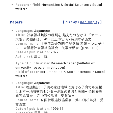
Research field:
Humanities & Social Sciences / Social
welfare
Papers
【 display /
non-display
】
Language:
Japanese
Title:
社会福祉施設の種別を 越えたつながり-「オール
大阪」の強みは、70年以上 前から- 特別寄稿論文
Journal name:
従事者部会70周年記念誌 連繋～つながり
～ 大阪府社会福祉協議会 従事者部会 (p.94 - 102)
Date of publication:
2022.06
Author(s):
辰己 隆
Type of publication:
Research paper (bulletin of
university, research institution)
Field of experts:
Humanities & Social Sciences / Social
welfare
Language:
Japanese
Title:
養護施設 子供の家は地域における子育てを支援
しますー地域交流センター新設の背景と実際― 全国養護
施設協議会 第19回松島賞 受賞論文
Journal name:
全国養護施設協議会 第19回松島賞 受
賞論文
Date of publication:
1996.11
Author(s):
辰己 隆