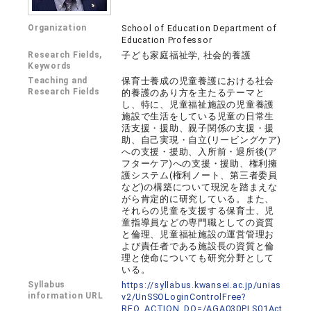
Organization
School of Education Department of
Education Professor
Research Fields,
子ども家庭福祉学, 社会的養護
Keywords
Teaching and
保育士養成の児童養護における社会
Research Fields
的養護のあり方を主たるテーマと
し、特に、児童福祉施設の児童養護
施設で生活をしている児童の日常生
活支援・援助、親子関係の支援・援
助、自己実現・自立(リービングケア)
への支援・援助、入所前・退所後(ア
フターケア)への支援・援助、権利擁
護システム(権利ノート、第三者委員
など)の構築について現況を踏まえな
がら肯定的に研究している。また、
それらの児童を支援する保育士、児
童指導員などの専門職としての資質
と倫理、児童福祉施設の運営管理お
よび責任者である施設長の資質と倫
理と使命についても研究分野として
いる。
Syllabus
https://syllabus.kwansei.ac.jp/unias
information URL
v2/UnSSOLoginControlFree?
REQ_ACTION_DO=/AGA030PLS01Act