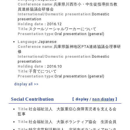
Conference name:
兵庫県川西市小・中生徒指導担当教
員連絡協議会研修会
International/Domestic presentation:
Domestic
presentation
Holding date：
2016.12
Title:
スクールソーシャルワーカーについて
Presentation type:
Oral presentation (general)
Language:
Japanese
Conference name:
兵庫県阪神地区PTA連絡協議会理事研
修
International/Domestic presentation:
Domestic
presentation
Holding date：
2016.10
Title:
子育てについて
Presentation type:
Oral presentation (general)
display all >>
Social Contribution
【 display /
non-display
】
Title:
社会福祉法人 大阪重症心身障害児者を支える会
監事
Title:
社会福祉法人 大阪ボランティア協会 生涯会員
Title:
特定非営利活動法人 北河内ボランティアセンタ