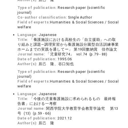
Type of publication:
Research paper (scientific
journal)
Co-author classification:
Single Author
Field of experts:
Humanities & Social Sciences / Social
welfare
Language:
Japanese
Title:
「養護施設における高校生の「自立援助」への取
り組みと課題―調理実習から養護施設分園型自活訓練事業
ホームまでの実践を通してー」 第19回數納賞 佳作論文
Journal name:
「児童研究74」 vol.74 (p.79 - 88)
Date of publication:
1995.06
Author(s):
辰己 隆、谷口知也
Type of publication:
Research paper (scientific
journal)
Field of experts:
Humanities & Social Sciences / Social
welfare
Language:
Japanese
Title:
「今後の児童養護施設に求められるもの 最終報
告書」における一考察
Journal name:
関西学院大学教育学会教育学論究 第13
号 (13) (p.59 - 66)
Date of publication:
2021.12
Author(s):
辰己 隆