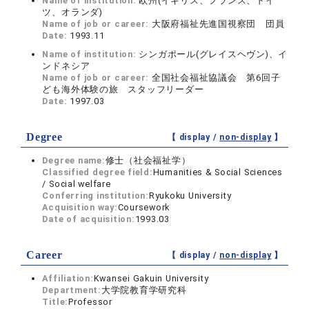
Name of institution:
欧州(イギリス、フランス、ドイ
ツ、オランダ)
Name of job or career:
大阪府福祉先進国視察団 団員
Date:
1993.11
Name of institution:
シンガポール(グレイスヘヴン)、イ
ンドネシア
Name of job or career:
全国社会福祉協議会 第6回子
ども海外体験の旅 スタッフリーダー
Date:
1997.03
Degree
【 display /
non-display
】
Degree name:
修士（社会福祉学）
Classified degree field:
Humanities & Social Sciences
/ Social welfare
Conferring institution:
Ryukoku University
Acquisition way:
Coursework
Date of acquisition:
1993.03
Career
【 display /
non-display
】
Affiliation:
Kwansei Gakuin University
Department:
大学院教育学研究科
Title:
Professor