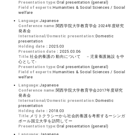
Presentation type:
Oral presentation (general)
Field of experts:
Humanities & Social Sciences / Social
welfare
Language:
Japanese
Conference name:
関西学院大学教育学会 2024年度研究
発表会
International/Domestic presentation:
Domestic
presentation
Holding date：
2025.03
Presentation date：
2025.03.06
Title:
社会的養護の 動向について －児童養護施設 を中
心として-
Presentation type:
Oral presentation (general)
Field of experts:
Humanities & Social Sciences / Social
welfare
Language:
Japanese
Conference name:
関西学院大学教育学会2017年度研究
発表会
International/Domestic presentation:
Domestic
presentation
Holding date：
2018.03
Title:
メリトクラシーから社会的養護を考察するーシンガ
ポール国立大学を訪問してー
Presentation type:
Oral presentation (general)
Language:
Japanese