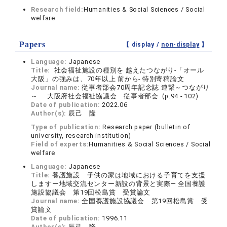
Research field:
Humanities & Social Sciences / Social
welfare
Papers
【 display /
non-display
】
Language:
Japanese
Title:
社会福祉施設の種別を 越えたつながり-「オール
大阪」の強みは、70年以上 前から- 特別寄稿論文
Journal name:
従事者部会70周年記念誌 連繋～つながり
～ 大阪府社会福祉協議会 従事者部会 (p.94 - 102)
Date of publication:
2022.06
Author(s):
辰己 隆
Type of publication:
Research paper (bulletin of
university, research institution)
Field of experts:
Humanities & Social Sciences / Social
welfare
Language:
Japanese
Title:
養護施設 子供の家は地域における子育てを支援
しますー地域交流センター新設の背景と実際― 全国養護
施設協議会 第19回松島賞 受賞論文
Journal name:
全国養護施設協議会 第19回松島賞 受
賞論文
Date of publication:
1996.11
Author(s):
辰己 隆