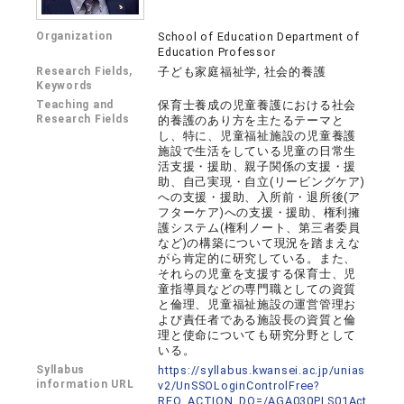
Organization
School of Education Department of
Education Professor
Research Fields,
子ども家庭福祉学, 社会的養護
Keywords
Teaching and
保育士養成の児童養護における社会
Research Fields
的養護のあり方を主たるテーマと
し、特に、児童福祉施設の児童養護
施設で生活をしている児童の日常生
活支援・援助、親子関係の支援・援
助、自己実現・自立(リービングケア)
への支援・援助、入所前・退所後(ア
フターケア)への支援・援助、権利擁
護システム(権利ノート、第三者委員
など)の構築について現況を踏まえな
がら肯定的に研究している。また、
それらの児童を支援する保育士、児
童指導員などの専門職としての資質
と倫理、児童福祉施設の運営管理お
よび責任者である施設長の資質と倫
理と使命についても研究分野として
いる。
Syllabus
https://syllabus.kwansei.ac.jp/unias
information URL
v2/UnSSOLoginControlFree?
REQ_ACTION_DO=/AGA030PLS01Act