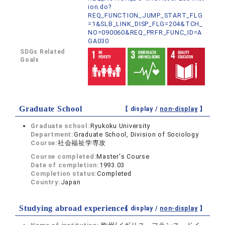
ion.do?
REQ_FUNCTION_JUMP_START_FLG
=1&SLB_LINK_DISP_FLG=204&TCH_
NO=090060&REQ_PRFR_FUNC_ID=A
GA030
SDGs Related
Goals
Graduate School
【 display /
non-display
】
Graduate school:
Ryukoku University
Department:
Graduate School, Division of Sociology
Course:
社会福祉学専攻
Course completed:
Master's Course
Date of completion:
1993.03
Completion status:
Completed
Country:
Japan
Studying abroad experiences
【 display /
non-display
】