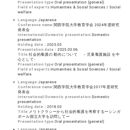
Presentation type:
Oral presentation (general)
Field of experts:
Humanities & Social Sciences / Social
welfare
Language:
Japanese
Conference name:
関西学院大学教育学会 2024年度研究
発表会
International/Domestic presentation:
Domestic
presentation
Holding date：
2025.03
Presentation date：
2025.03.06
Title:
社会的養護の 動向について －児童養護施設 を中
心として-
Presentation type:
Oral presentation (general)
Field of experts:
Humanities & Social Sciences / Social
welfare
Language:
Japanese
Conference name:
関西学院大学教育学会2017年度研究
発表会
International/Domestic presentation:
Domestic
presentation
Holding date：
2018.03
Title:
メリトクラシーから社会的養護を考察するーシンガ
ポール国立大学を訪問してー
Presentation type:
Oral presentation (general)
Language:
Japanese