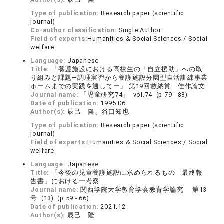
Type of publication:
Research paper (scientific
journal)
Co-author classification:
Single Author
Field of experts:
Humanities & Social Sciences / Social
welfare
Language:
Japanese
Title:
「養護施設における高校生の「自立援助」への取
り組みと課題―調理実習から養護施設分園型自活訓練事業
ホームまでの実践を通してー」 第19回數納賞 佳作論文
Journal name:
「児童研究74」 vol.74 (p.79 - 88)
Date of publication:
1995.06
Author(s):
辰己 隆、谷口知也
Type of publication:
Research paper (scientific
journal)
Field of experts:
Humanities & Social Sciences / Social
welfare
Language:
Japanese
Title:
「今後の児童養護施設に求められるもの 最終報
告書」における一考察
Journal name:
関西学院大学教育学会教育学論究 第13
号 (13) (p.59 - 66)
Date of publication:
2021.12
Author(s):
辰己 隆