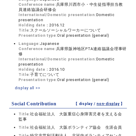
Conference name:
兵庫県川西市小・中生徒指導担当教
員連絡協議会研修会
International/Domestic presentation:
Domestic
presentation
Holding date：
2016.12
Title:
スクールソーシャルワーカーについて
Presentation type:
Oral presentation (general)
Language:
Japanese
Conference name:
兵庫県阪神地区PTA連絡協議会理事研
修
International/Domestic presentation:
Domestic
presentation
Holding date：
2016.10
Title:
子育てについて
Presentation type:
Oral presentation (general)
display all >>
Social Contribution
【 display /
non-display
】
Title:
社会福祉法人 大阪重症心身障害児者を支える会
監事
Title:
社会福祉法人 大阪ボランティア協会 生涯会員
Title:
特定非営利活動法人 北河内ボランティアセンタ