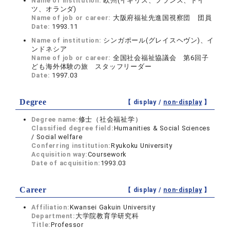
Name of institution:
欧州(イギリス、フランス、ドイ
ツ、オランダ)
Name of job or career:
大阪府福祉先進国視察団 団員
Date:
1993.11
Name of institution:
シンガポール(グレイスヘヴン)、イ
ンドネシア
Name of job or career:
全国社会福祉協議会 第6回子
ども海外体験の旅 スタッフリーダー
Date:
1997.03
Degree
【 display /
non-display
】
Degree name:
修士（社会福祉学）
Classified degree field:
Humanities & Social Sciences
/ Social welfare
Conferring institution:
Ryukoku University
Acquisition way:
Coursework
Date of acquisition:
1993.03
Career
【 display /
non-display
】
Affiliation:
Kwansei Gakuin University
Department:
大学院教育学研究科
Title:
Professor