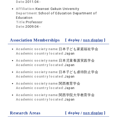
Date:
2011.04 -
Affiliation:
Kwansei Gakuin University
Department:
School of Education Department of
Education
Title:
Professor
Date:
2009.04 -
Association Memberships
【 display /
non-display
】
Academic society name:
日本子ども家庭福祉学会
Academic country located:
Japan
Academic society name:
日本児童養護実践学会
Academic country located:
Japan
Academic society name:
日本子ども虐待防止学会
Academic country located:
Japan
Academic society name:
関西教育学会
Academic country located:
Japan
Academic society name:
関西学院大学教育学会
Academic country located:
Japan
Research Areas
【 display /
non-display
】