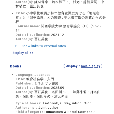
Author(s):
紅林伸幸・鈴木和正・川村光・越智康詞・中
村瑛仁・冨江英俊
Title:
小中学校教員が持つ教育意識における「地域密
着」と「競争原理」との関連 : 非大都市圏の調査からの分
析
Journal name:
関西学院大学 教育学論究 (13) (p.67 -
74)
Date of publication:
2021.12
Author(s):
冨江英俊
Show links to external sites
display all >>
Books
【 display /
non-display
】
Language:
Japanese
Title:
教育社会学・入門
Publisher:
ミネルヴァ書房
Date of publication:
2025.09
Author(s):
冨江英俊・谷田川ルミ・加藤朱莉・押谷由
夫・保田卓・保田その・濱元伸彦
Type of books:
Textbook, survey, introduction
Authorship：
Joint author
Field of experts:
Humanities & Social Sciences /