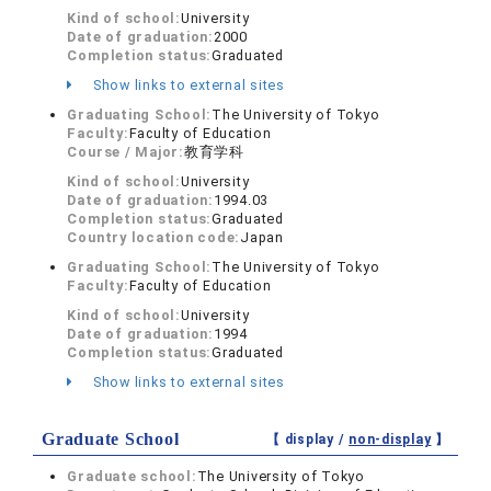
Kind of school:
University
Date of graduation:
2000
Completion status:
Graduated
Show links to external sites
Graduating School:
The University of Tokyo
Faculty:
Faculty of Education
Course / Major:
教育学科
Kind of school:
University
Date of graduation:
1994.03
Completion status:
Graduated
Country location code:
Japan
Graduating School:
The University of Tokyo
Faculty:
Faculty of Education
Kind of school:
University
Date of graduation:
1994
Completion status:
Graduated
Show links to external sites
Graduate School
【 display /
non-display
】
Graduate school:
The University of Tokyo