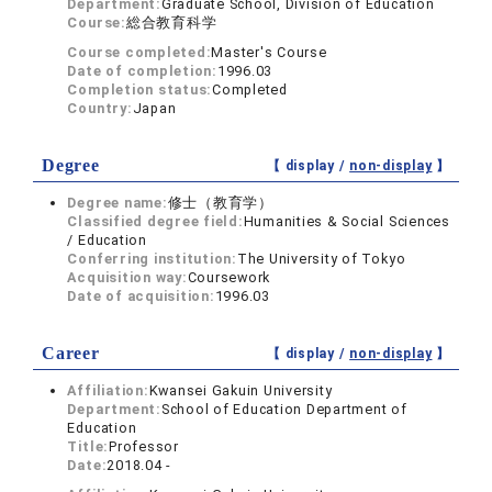
Department:
Graduate School, Division of Education
Course:
総合教育科学
Course completed:
Master's Course
Date of completion:
1996.03
Completion status:
Completed
Country:
Japan
Degree
【 display /
non-display
】
Degree name:
修士（教育学）
Classified degree field:
Humanities & Social Sciences
/ Education
Conferring institution:
The University of Tokyo
Acquisition way:
Coursework
Date of acquisition:
1996.03
Career
【 display /
non-display
】
Affiliation:
Kwansei Gakuin University
Department:
School of Education Department of
Education
Title:
Professor
Date:
2018.04 -