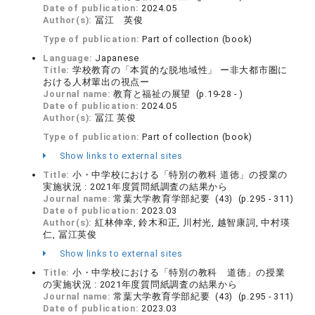
Date of publication:
2024.05
Author(s):
冨江 英俊
Type of publication:
Part of collection (book)
Language:
Japanese
Title:
学校教育の「本質的な脱地域性」 ー非大都市圏に
おける人材輩出の視点ー
Journal name:
教育と福祉の展望 (p.19-28 - )
Date of publication:
2024.05
Author(s):
冨江 英俊
Type of publication:
Part of collection (book)
Show links to external sites
Title:
小・中学校における「特別の教科 道徳」の授業の
実施状況 : 2021年度質問紙調査の結果から
Journal name:
常葉大学教育学部紀要 (43) (p.295 - 311)
Date of publication:
2023.03
Author(s):
紅林伸幸, 鈴木和正, 川村光, 越智康詞, 中村瑛
仁, 冨江英俊
Show links to external sites
Title:
小・中学校における「特別の教科 道徳」の授業
の実施状況 : 2021年度質問紙調査の結果から
Journal name:
常葉大学教育学部紀要 (43) (p.295 - 311)
Date of publication:
2023.03