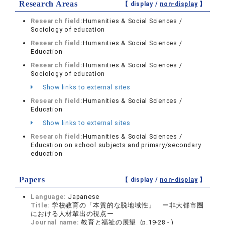
Research Areas
【 display /
non-display
】
Research field:
Humanities & Social Sciences /
Sociology of education
Research field:
Humanities & Social Sciences /
Education
Research field:
Humanities & Social Sciences /
Sociology of education
Show links to external sites
Research field:
Humanities & Social Sciences /
Education
Show links to external sites
Research field:
Humanities & Social Sciences /
Education on school subjects and primary/secondary
education
Papers
【 display /
non-display
】
Language:
Japanese
Title:
学校教育の「本質的な脱地域性」 ー非大都市圏
における人材輩出の視点ー
Journal name:
教育と福祉の展望 (p.19-28 - )