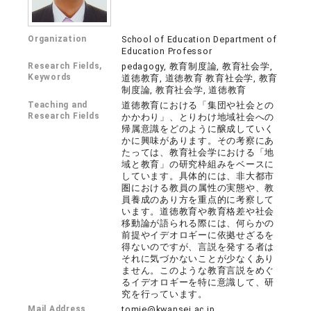
Organization
School of Education Department of
Education Professor
Research Fields,
pedagogy, 教育制度論, 教育社会学,
Keywords
道徳教育, 道徳教育 教育社会学, 教育
制度論, 教育社会学, 道徳教育
Teaching and
道徳教育における「集団や社会との
Research Fields
かかわり」、とりわけ地域社会への
帰属意識をどのように醸成していく
かに興味があります。その考察にあ
たっては、教育社会学における「地
域と教育」の研究枠組みをベースに
しています。具体的には、非大都市
圏における教員の属性の実態や、教
員養成のあり方を重点的に考察して
います。道徳教育や教育格差や社会
移動論が語られる際には、何らかの
前提やイデオロギーに依拠せざるを
得ないのですが、言説を発する者は
それに気づかないことが少なくあり
ません。このような教育言説をめぐ
るイデオロギーを特に意識して、研
究を行っています。
Mail Address
tomie@kwansei.ac.jp