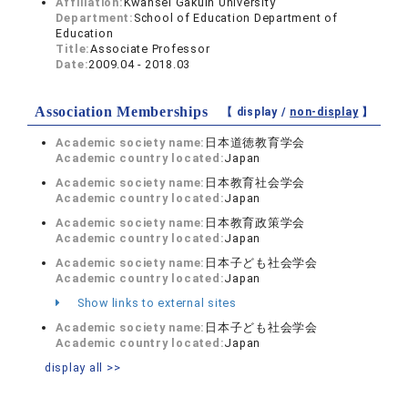
Affiliation:
Kwansei Gakuin University
Department:
School of Education Department of
Education
Title:
Associate Professor
Date:
2009.04 - 2018.03
Association Memberships
【 display /
non-display
】
Academic society name:
日本道徳教育学会
Academic country located:
Japan
Academic society name:
日本教育社会学会
Academic country located:
Japan
Academic society name:
日本教育政策学会
Academic country located:
Japan
Academic society name:
日本子ども社会学会
Academic country located:
Japan
Show links to external sites
Academic society name:
日本子ども社会学会
Academic country located:
Japan
display all >>