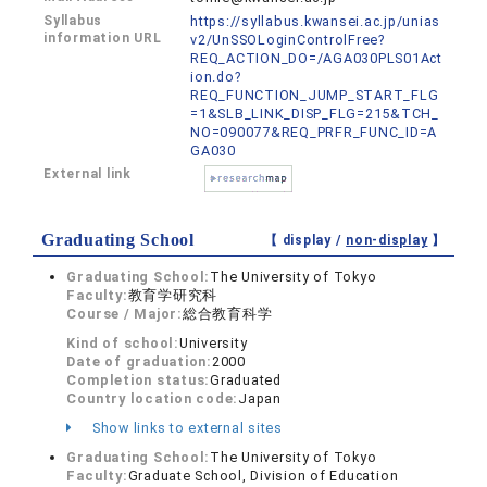
Syllabus
https://syllabus.kwansei.ac.jp/unias
information URL
v2/UnSSOLoginControlFree?
REQ_ACTION_DO=/AGA030PLS01Act
ion.do?
REQ_FUNCTION_JUMP_START_FLG
=1&SLB_LINK_DISP_FLG=215&TCH_
NO=090077&REQ_PRFR_FUNC_ID=A
GA030
External link
Graduating School
【 display /
non-display
】
Graduating School:
The University of Tokyo
Faculty:
教育学研究科
Course / Major:
総合教育科学
Kind of school:
University
Date of graduation:
2000
Completion status:
Graduated
Country location code:
Japan
Show links to external sites
Graduating School:
The University of Tokyo
Faculty:
Graduate School, Division of Education