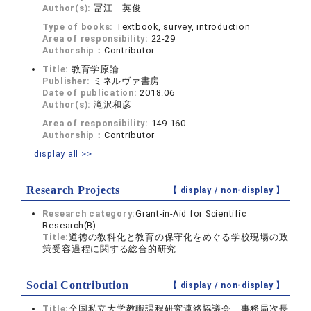
Author(s):
冨江 英俊
Type of books:
Textbook, survey, introduction
Area of responsibility:
22-29
Authorship：
Contributor
Title:
教育学原論
Publisher:
ミネルヴァ書房
Date of publication:
2018.06
Author(s):
滝沢和彦
Area of responsibility:
149-160
Authorship：
Contributor
display all >>
Research Projects
【 display /
non-display
】
Research category:
Grant-in-Aid for Scientific
Research(B)
Title:
道徳の教科化と教育の保守化をめぐる学校現場の政
策受容過程に関する総合的研究
Social Contribution
【 display /
non-display
】
Title:
全国私立大学教職課程研究連絡協議会 事務局次長