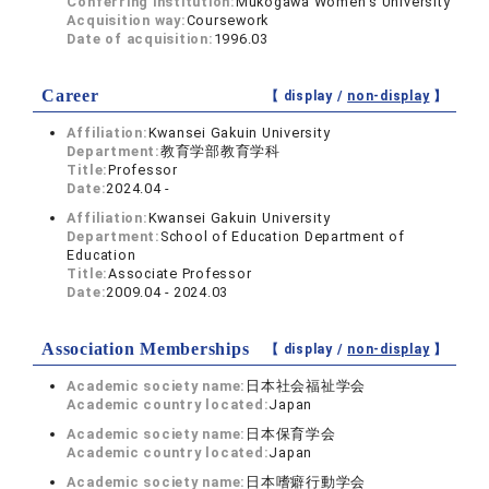
Conferring institution:
Mukogawa Women's University
Acquisition way:
Coursework
Date of acquisition:
1996.03
Career
【 display /
non-display
】
Affiliation:
Kwansei Gakuin University
Department:
教育学部教育学科
Title:
Professor
Date:
2024.04 -
Affiliation:
Kwansei Gakuin University
Department:
School of Education Department of
Education
Title:
Associate Professor
Date:
2009.04 - 2024.03
Association Memberships
【 display /
non-display
】
Academic society name:
日本社会福祉学会
Academic country located:
Japan
Academic society name:
日本保育学会
Academic country located:
Japan
Academic society name:
日本嗜癖行動学会