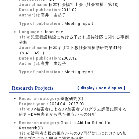
Journal name:
日本社会福祉士会 (社会福祉士第18)
Date of publication:
2011.02
Author(s):
高井 由起子
Type of publication：
Meeting report
Language：
Japanese
Title:
児童養護施設における子ども虐待対応に関する事例
分析
Journal name:
日本キリスト教社会福祉学研究第41号
(p.41－49 - )
Date of publication:
2008.12
Author(s):
高井 由起子
Type of publication：
Meeting report
Research Projects
【 display /
non-display
】
Research category:
基盤研究(C)
Project year：
2024.04 - 2027.03
Title:
DV被害者によるDV加害者プログラム評価に関する
研究―DV被害者から見た視点からの分析
Research category:
Grant-in-Aid for Scientific
Research(C)
Title:
被害者支援の視点からのDV再発防止にむけたDV加
害者プログラム開発に関する研究