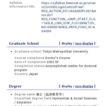
Syllabus
https://syllabus.kwansei.ac.jp/unias
information URL
v2/UnSSOLoginControlFree?
REQ_ACTION_DO=/AGA030PLS01Act
ion.do?
REQ_FUNCTION_JUMP_START_FLG
=1&SLB_LINK_DISP_FLG=689&TCH_
NO=090057&REQ_PRFR_FUNC_ID=A
GA030
Graduate School
【 display /
non-display
】
Graduate school:
Tokyo Metropolitan University
Course completed:
Doctor's Course
Date of completion:
2022.03
Completion status:
Accomplished credits for doctoral
program
Country:
Japan
Degree
【 display /
non-display
】
Degree name:
修士（臨床教育学）
Classified degree field:
Humanities & Social Sciences
/ Education