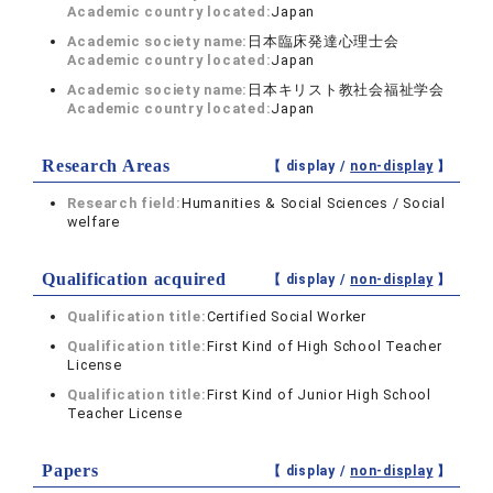
Academic country located:
Japan
Academic society name:
日本臨床発達心理士会
Academic country located:
Japan
Academic society name:
日本キリスト教社会福祉学会
Academic country located:
Japan
Research Areas
【 display /
non-display
】
Research field:
Humanities & Social Sciences / Social
welfare
Qualification acquired
【 display /
non-display
】
Qualification title:
Certified Social Worker
Qualification title:
First Kind of High School Teacher
License
Qualification title:
First Kind of Junior High School
Teacher License
Papers
【 display /
non-display
】