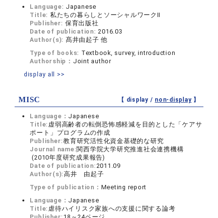
Language:
Japanese
Title:
私たちの暮らしとソーシャルワークⅡ
Publisher:
保育出版社
Date of publication:
2016.03
Author(s):
髙井由起子 他
Type of books:
Textbook, survey, introduction
Authorship：
Joint author
display all >>
MISC
【 display /
non-display
】
Language：
Japanese
Title:
虚弱高齢者の転倒恐怖感軽減を目的とした「ケアサ
ポート」プログラムの作成
Publisher:
教育研究活性化資金基礎的な研究
Journal name:
関西学院大学研究推進社会連携機構
(2010年度研究成果報告)
Date of publication:
2011.09
Author(s):
高井 由起子
Type of publication：
Meeting report
Language：
Japanese
Title:
虐待ハイリスク家族への支援に関する論考
Publisher:
18～24ページ