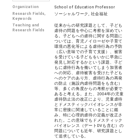
Organization
School of Education Professor
Research Fields,
ソーシャルワーク, 社会福祉
Keywords
Teaching and
従来からの研究課題として、子ども
Research Fields
虐待の問題を中心に考察を深めてい
る。子どもへの虐待に関する問題に
ついては、育児ノイローゼや子育て
環境の悪化等による虐待行為の予防
（広い意味での子育て支援）、被害
を受けている子どもをいかに早急に
発見し対応するかという課題、子ど
もに虐待行為を働いてしまう加害者
への対応、虐待被害を受けた子ども
へのケアのあり方、虐待行為の再発
の防止（施設内虐待問題をも含む）
等、多くの角度からの考察が必要で
あると考える。また、2004年の児童
虐待防止法の改正により、児童虐待
とドメスティックバイオレンスが非
常に密接に関連していることに鑑
み、特に心理的虐待の定義が改正さ
れた。この意味でもドメスティック
バイオレンス（デートDVも含む）の
問題についても近年、研究課題とし
て追求している。