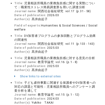
Title:
児童相談所職員の業務負担感に関する実態につい
て：職業性ストレス簡易調査票を用いた調査分析
Journal name:
関西社会福祉研究 vol.17 (p.31 - 58)
Date of publication:
2026.03
Author(s):
髙井由起子
Field of experts:
Humanities & Social Sciences / Social
welfare
Title:
DV加害者プログラムの参加回数とプログラム効果
の関連性
Journal name:
関西社会福祉研究 vol.11 (p.133 - 143)
Date of publication:
2025.03
Author(s):
髙井由起子
Title:
児童相談所職員の業務負担感に対する意見の分析
Journal name:
教育学論究 vol.16 (p.1 - 8)
Date of publication:
2025.03
Author(s):
髙井由起子
Show links to external sites
Title:
子ども虐待事案に関連する保護者やDV加害者への
対応の課題と可能性：児童相談所職員へのアンケート調
査分析を通して
Journal name:
教育学論究 vol.15 (p.1 - 12)
Date of publication:
2024.03
Author(s):
Yukiko TAKAI