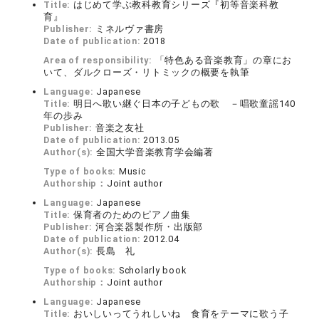
Title:
はじめて学ぶ教科教育シリーズ『初等音楽科教
育』
Publisher:
ミネルヴァ書房
Date of publication:
2018
Area of responsibility:
「特色ある音楽教育」の章にお
いて、ダルクローズ・リトミックの概要を執筆
Language:
Japanese
Title:
明日へ歌い継ぐ日本の子どもの歌 －唱歌童謡140
年の歩み
Publisher:
音楽之友社
Date of publication:
2013.05
Author(s):
全国大学音楽教育学会編著
Type of books:
Music
Authorship：
Joint author
Language:
Japanese
Title:
保育者のためのピアノ曲集
Publisher:
河合楽器製作所・出版部
Date of publication:
2012.04
Author(s):
長島 礼
Type of books:
Scholarly book
Authorship：
Joint author
Language:
Japanese
Title:
おいしいってうれしいね 食育をテーマに歌う子