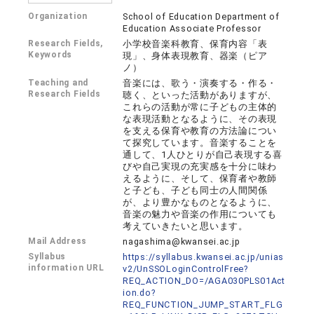
Organization
School of Education Department of
Education Associate Professor
Research Fields,
小学校音楽科教育、保育内容「表
Keywords
現」、身体表現教育、器楽（ピア
ノ）
Teaching and
音楽には、歌う・演奏する・作る・
Research Fields
聴く、といった活動がありますが、
これらの活動が常に子どもの主体的
な表現活動となるように、その表現
を支える保育や教育の方法論につい
て探究しています。音楽することを
通して、1人ひとりが自己表現する喜
びや自己実現の充実感を十分に味わ
えるように、そして、保育者や教師
と子ども、子ども同士の人間関係
が、より豊かなものとなるように、
音楽の魅力や音楽の作用についても
考えていきたいと思います。
Mail Address
nagashima@kwansei.ac.jp
Syllabus
https://syllabus.kwansei.ac.jp/unias
information URL
v2/UnSSOLoginControlFree?
REQ_ACTION_DO=/AGA030PLS01Act
ion.do?
REQ_FUNCTION_JUMP_START_FLG