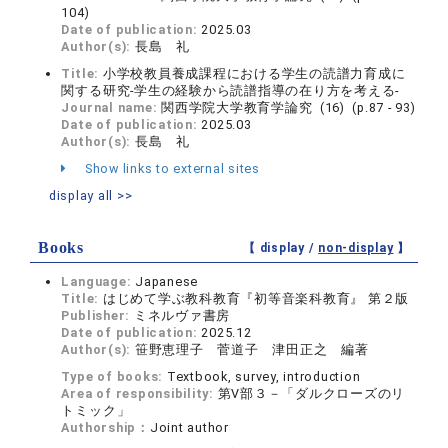
104)
Date of publication:
2025.03
Author(s):
長島 礼
Title:
小学校教員養成課程における学生の読譜力育成に
関する研究-学生の経験から読譜指導の在り方を考える‐
Journal name:
関西学院大学教育学論究 (16) (p.87 - 93)
Date of publication:
2025.03
Author(s):
長島 礼
Show links to external sites
display all >>
Books
【 display /
non-display
】
Language:
Japanese
Title:
はじめて学ぶ教科教育『初等音楽科教育』 第２版
Publisher:
ミネルヴァ書房
Date of publication:
2025.12
Author(s):
笹野恵理子 菅道子 津田正之 編著
Type of books:
Textbook, survey, introduction
Area of responsibility:
第Ⅴ部３－「ダルクローズのリ
トミック」
Authorship：
Joint author