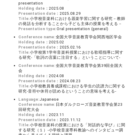
presentation
Holding date：
2025.08
Presentation date：
2025.08.29
Title:
小学校音楽科における器楽学習に関する研究－教師
の発話を分析することから子ども主体の授業を考える－
Presentation type:
Oral presentation (general)
Conference name:
全国大学音楽教育学会関西地区学会
Holding date：
2025.02
Presentation date：
2025.02.16
Title:
小学校第1学年音楽科授業における歌唱指導に関す
る研究-「歌詞の言葉に注目する」ということについて‐
Conference name:
全国大学音楽教育学会第39回全国大
会
Holding date：
2024.08
Presentation date：
2024.08.23
Title:
小学校教員養成課程における学生の読譜力に関する
研究-音符や休符が読めるということの意味を考える‐
Language:
Japanese
Conference name:
日本ダルクローズ音楽教育学会第23
回研究大会
Holding date：
2023.11
Presentation date：
2023.11.12
Title:
小学校音楽科の授業における「対話的な学び」に関
する研究（１）‐小学校音楽専科教諭へのインタビュー調