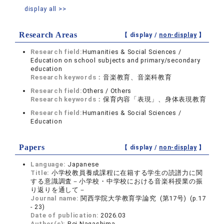
display all >>
Research Areas
【 display /
non-display
】
Research field:
Humanities & Social Sciences /
Education on school subjects and primary/secondary
education
Research keywords：
音楽教育、音楽科教育
Research field:
Others / Others
Research keywords：
保育内容「表現」、身体表現教育
Research field:
Humanities & Social Sciences /
Education
Papers
【 display /
non-display
】
Language:
Japanese
Title:
小学校教員養成課程に在籍する学生の読譜力に関
する意識調査－小学校・中学校における音楽科授業の振
り返りを通して－
Journal name:
関西学院大学教育学論究 (第17号) (p.17
- 23)
Date of publication:
2026.03
Author(s):
Rei Nagashima