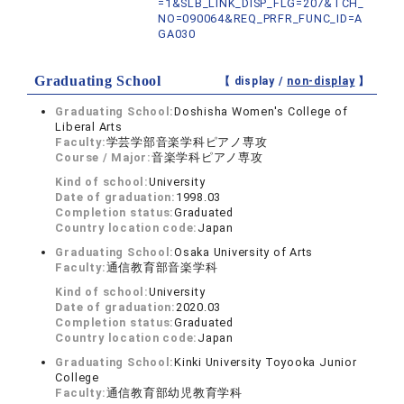
=1&SLB_LINK_DISP_FLG=207&TCH_
NO=090064&REQ_PRFR_FUNC_ID=A
GA030
Graduating School
【 display /
non-display
】
Graduating School:
Doshisha Women's College of
Liberal Arts
Faculty:
学芸学部音楽学科ピアノ専攻
Course / Major:
音楽学科ピアノ専攻
Kind of school:
University
Date of graduation:
1998.03
Completion status:
Graduated
Country location code:
Japan
Graduating School:
Osaka University of Arts
Faculty:
通信教育部音楽学科
Kind of school:
University
Date of graduation:
2020.03
Completion status:
Graduated
Country location code:
Japan
Graduating School:
Kinki University Toyooka Junior
College
Faculty:
通信教育部幼児教育学科