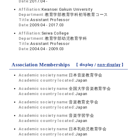
Date:
2017.04 -
Affiliation:
Kwansei Gakuin University
Department:
教育学部教育学科初等教育コース
Title:
Assistant Professor
Date:
2009.04 - 2017.03
Affiliation:
Seiwa College
Department:
教育学部幼児教育学科
Title:
Assistant Professor
Date:
2004.04 - 2009.03
Association Memberships
【 display /
non-display
】
Academic society name:
日本音楽教育学会
Academic country located:
Japan
Academic society name:
全国大学音楽教育学会
Academic country located:
Japan
Academic society name:
音楽教育史学会
Academic country located:
Japan
Academic society name:
音楽学習学会
Academic country located:
Japan
Academic society name:
日本乳幼児教育学会
Academic country located:
Japan