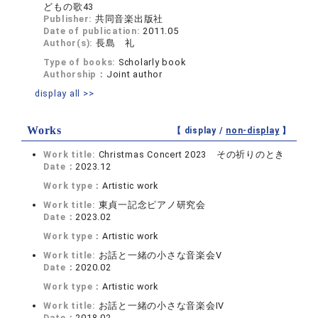
どもの歌43
Publisher:
共同音楽出版社
Date of publication:
2011.05
Author(s):
長島 礼
Type of books:
Scholarly book
Authorship：
Joint author
display all >>
Works
【 display /
non-display
】
Work title:
Christmas Concert 2023 その祈りのとき
Date：
2023.12
Work type：
Artistic work
Work title:
東貞一記念ピアノ研究会
Date：
2023.02
Work type：
Artistic work
Work title:
お話と一緒の小さな音楽会Ⅴ
Date：
2020.02
Work type：
Artistic work
Work title:
お話と一緒の小さな音楽会Ⅳ
Date：
2018.02