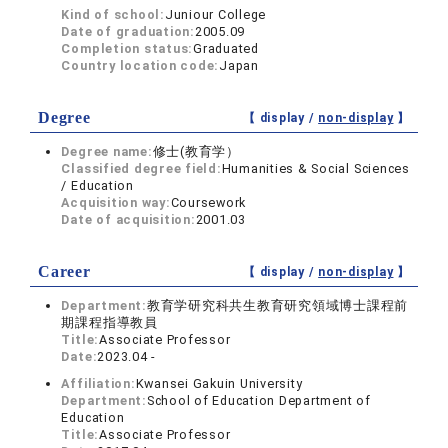
Kind of school:
Juniour College
Date of graduation:
2005.09
Completion status:
Graduated
Country location code:
Japan
Degree
【 display /
non-display
】
Degree name:
修士(教育学）
Classified degree field:
Humanities & Social Sciences
/ Education
Acquisition way:
Coursework
Date of acquisition:
2001.03
Career
【 display /
non-display
】
Department:
教育学研究科共生教育研究領域博士課程前
期課程指導教員
Title:
Associate Professor
Date:
2023.04 -
Affiliation:
Kwansei Gakuin University
Department:
School of Education Department of
Education
Title:
Associate Professor