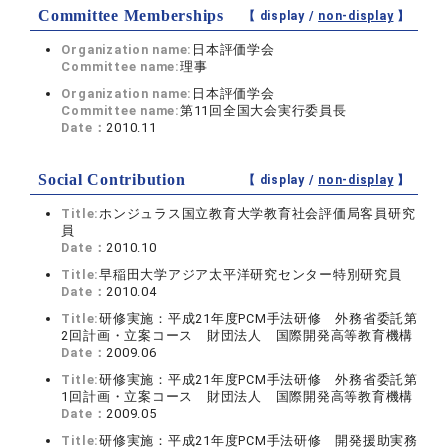
Committee Memberships
【 display /
non-display
】
Organization name:
日本評価学会
Committee name:
理事
Organization name:
日本評価学会
Committee name:
第11回全国大会実行委員長
Date：
2010.11
Social Contribution
【 display /
non-display
】
Title:
ホンジュラス国立教育大学教育社会評価局客員研究
員
Date：
2010.10
Title:
早稲田大学アジア太平洋研究センター特別研究員
Date：
2010.04
Title:
研修実施：平成21年度PCM手法研修 外務省委託第
2回計画・立案コース 財団法人 国際開発高等教育機構
Date：
2009.06
Title:
研修実施：平成21年度PCM手法研修 外務省委託第
1回計画・立案コース 財団法人 国際開発高等教育機構
Date：
2009.05
Title:
研修実施：平成21年度PCM手法研修 開発援助実務