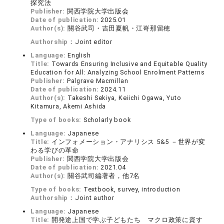
探究法
Publisher:
関西学院大学出版会
Date of publication:
2025.01
Author(s):
關谷武司・吉田夏帆・江嵜那留穂
Authorship：
Joint editor
Language:
English
Title:
Towards Ensuring Inclusive and Equitable Quality
Education for All: Analyzing School Enrolment Patterns
Publisher:
Palgrave Macmillan
Date of publication:
2024.11
Author(s):
Takeshi Sekiya, Keiichi Ogawa, Yuto
Kitamura, Akemi Ashida
Type of books:
Scholarly book
Language:
Japanese
Title:
インフォメーション・アナリシス 5&5 －世界が変
わる学びの革命
Publisher:
関西学院大学出版会
Date of publication:
2021.04
Author(s):
關谷武司編著者，他7名
Type of books:
Textbook, survey, introduction
Authorship：
Joint author
Language:
Japanese
Title:
開発途上国で学ぶ子どもたち マクロ政策に資す