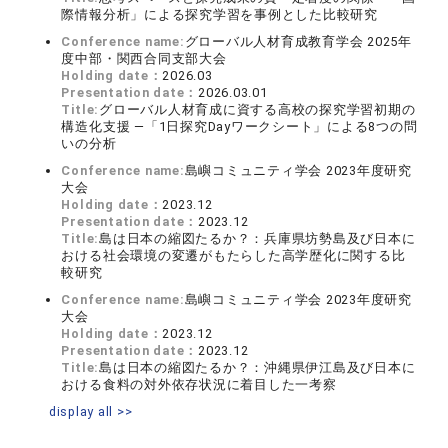
際情報分析」による探究学習を事例とした比較研究
Conference name:
グローバル人材育成教育学会 2025年
度中部・関西合同支部大会
Holding date：
2026.03
Presentation date：
2026.03.01
Title:
グローバル人材育成に資する高校の探究学習初期の
構造化支援 —「1日探究Dayワークシート」による8つの問
いの分析
Conference name:
島嶼コミュニティ学会 2023年度研究
大会
Holding date：
2023.12
Presentation date：
2023.12
Title:
島は日本の縮図たるか？：兵庫県坊勢島及び日本に
おける社会環境の変遷がもたらした高学歴化に関する比
較研究
Conference name:
島嶼コミュニティ学会 2023年度研究
大会
Holding date：
2023.12
Presentation date：
2023.12
Title:
島は日本の縮図たるか？：沖縄県伊江島及び日本に
おける食料の対外依存状況に着目した一考察
display all >>