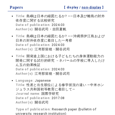
Papers
【 display /
non-display
】
Title:
島嶼は日本の縮図たるか? ――日本及び離島の対外
依存度に関する比較研究
Date of publication:
2024.03
Author(s):
關谷武司・吉田夏帆
Title:
島嶼は日本の縮図たるか? ――沖縄県伊江島および
日本の対外依存度に着目した一考察
Date of publication:
2024.03
Author(s):
江嵜那留穂・關谷武司
Title:
開発途上国における子どもたちの身体運動能力の
開発に関する試行的研究 －ネパールの学校に導入したけ
ん玉の効果検証
Date of publication:
2024.03
Author(s):
江嵜那留穂・關谷武司
Language:
Japanese
Title:
性差と出生順位による修学状況の違い —中米ホン
ジュラス共和国初等教育に着目して—
Journal name:
国際学研究
Date of publication:
2017.08
Author(s):
關谷武司
Type of publication:
Research paper (bulletin of
university, research institution)