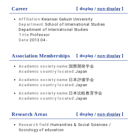
Career
【 display /
non-display
】
Affiliation:
Kwansei Gakuin University
Department:
School of International Studies
Department of International Studies
Title:
Professor
Date:
2013.04 -
Association Memberships
【 display /
non-display
】
Academic society name:
国際開発学会
Academic country located:
Japan
Academic society name:
日本評価学会
Academic country located:
Japan
Academic society name:
日本比較教育学会
Academic country located:
Japan
Research Areas
【 display /
non-display
】
Research field:
Humanities & Social Sciences /
Sociology of education