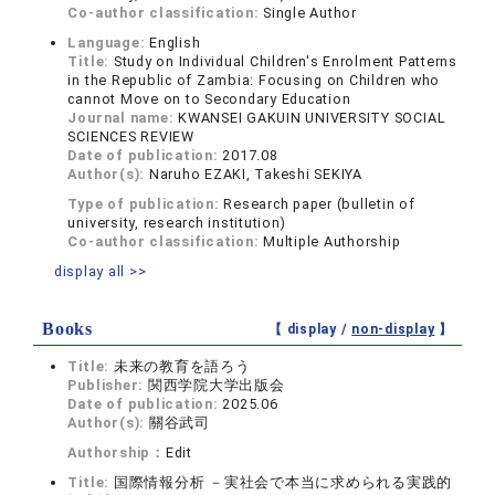
Co-author classification:
Single Author
Language:
English
Title:
Study on Individual Children's Enrolment Patterns
in the Republic of Zambia: Focusing on Children who
cannot Move on to Secondary Education
Journal name:
KWANSEI GAKUIN UNIVERSITY SOCIAL
SCIENCES REVIEW
Date of publication:
2017.08
Author(s):
Naruho EZAKI, Takeshi SEKIYA
Type of publication:
Research paper (bulletin of
university, research institution)
Co-author classification:
Multiple Authorship
display all >>
Books
【 display /
non-display
】
Title:
未来の教育を語ろう
Publisher:
関西学院大学出版会
Date of publication:
2025.06
Author(s):
關谷武司
Authorship：
Edit
Title:
国際情報分析 －実社会で本当に求められる実践的