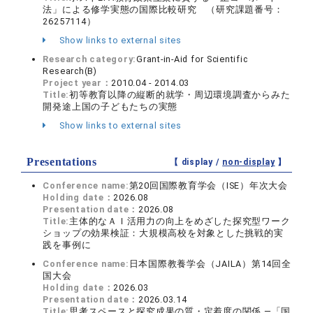
法」による修学実態の国際比較研究 （研究課題番号：
26257114）
Show links to external sites
Research category:
Grant-in-Aid for Scientific
Research(B)
Project year：
2010.04 - 2014.03
Title:
初等教育以降の縦断的就学・周辺環境調査からみた
開発途上国の子どもたちの実態
Show links to external sites
Presentations
【 display /
non-display
】
Conference name:
第20回国際教育学会（ISE）年次大会
Holding date：
2026.08
Presentation date：
2026.08
Title:
主体的なＡＩ活用力の向上をめざした探究型ワーク
ショップの効果検証：大規模高校を対象とした挑戦的実
践を事例に
Conference name:
日本国際教養学会（JAILA）第14回全
国大会
Holding date：
2026.03
Presentation date：
2026.03.14
Title:
思考スペースと探究成果の質・定着度の関係 —「国