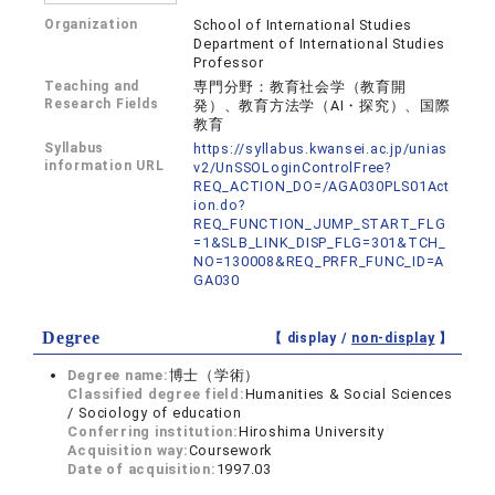
Organization
School of International Studies
Department of International Studies
Professor
Teaching and
専門分野：教育社会学（教育開
Research Fields
発）、教育方法学（AI・探究）、国際
教育
Syllabus
https://syllabus.kwansei.ac.jp/unias
information URL
v2/UnSSOLoginControlFree?
REQ_ACTION_DO=/AGA030PLS01Act
ion.do?
REQ_FUNCTION_JUMP_START_FLG
=1&SLB_LINK_DISP_FLG=301&TCH_
NO=130008&REQ_PRFR_FUNC_ID=A
GA030
Degree
【 display /
non-display
】
Degree name:
博士（学術）
Classified degree field:
Humanities & Social Sciences
/ Sociology of education
Conferring institution:
Hiroshima University
Acquisition way:
Coursework
Date of acquisition:
1997.03