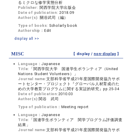
るミクロな修学実態分析
Publisher:
関西学院大学出版会
Date of publication:
2018.09
Author(s):
關谷武司（編）
Type of books:
Scholarly book
Authorship：
Edit
display all >>
MISC
【 display /
non-display
】
Language：
Japanese
Title:
「関西学院大学 国連学生ボランティア（United
Nations Student Volunteers）」
Journal name:
文部科学省平成21年度国際開発協力サポ
ートセンター・プロジェクト『グローバル人材育成のた
めの大学教育プログラムに関する実証的研究』pp.25-34
Date of publication:
2010.03
Author(s):
関谷 武司
Type of publication：
Meeting report
Language：
Japanese
Title:
「国連学生ボランティア 関学プログラム評価調査
結果」
Journal name:
文部科学省平成21年度国際開発協力サポ