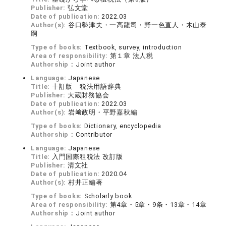
Publisher:
弘文堂
Date of publication:
2022.03
Author(s):
谷口勢津夫・一高龍司・野一色直人・木山泰
嗣
Type of books:
Textbook, survey, introduction
Area of responsibility:
第１章 法人税
Authorship：
Joint author
Language:
Japanese
Title:
十訂版 税法用語辞典
Publisher:
大蔵財務協会
Date of publication:
2022.03
Author(s):
岩﨑政明・平野嘉秋編
Type of books:
Dictionary, encyclopedia
Authorship：
Contributor
Language:
Japanese
Title:
入門国際租税法 改訂版
Publisher:
清文社
Date of publication:
2020.04
Author(s):
村井正編著
Type of books:
Scholarly book
Area of responsibility:
第4章・5章・9条・13章・14章
Authorship：
Joint author