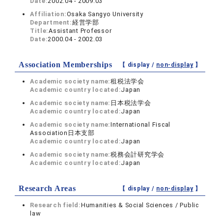
Date:
2002.04 - 2009.03
Affiliation:
Osaka Sangyo University
Department:
経営学部
Title:
Assistant Professor
Date:
2000.04 - 2002.03
Association Memberships
【 display /
non-display
】
Academic society name:
租税法学会
Academic country located:
Japan
Academic society name:
日本税法学会
Academic country located:
Japan
Academic society name:
International Fiscal
Association日本支部
Academic country located:
Japan
Academic society name:
税務会計研究学会
Academic country located:
Japan
Research Areas
【 display /
non-display
】
Research field:
Humanities & Social Sciences / Public
law