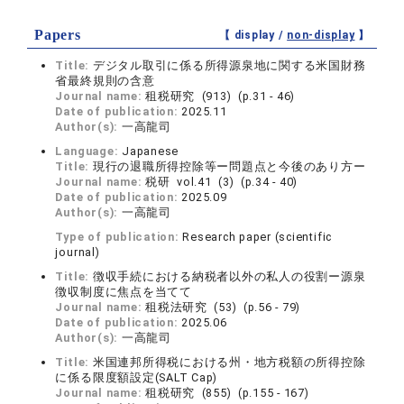
Papers
【 display /
non-display
】
Title:
デジタル取引に係る所得源泉地に関する米国財務
省最終規則の含意
Journal name:
租税研究 (913) (p.31 - 46)
Date of publication:
2025.11
Author(s):
一高龍司
Language:
Japanese
Title:
現行の退職所得控除等ー問題点と今後のあり方ー
Journal name:
税研 vol.41 (3) (p.34 - 40)
Date of publication:
2025.09
Author(s):
一高龍司
Type of publication:
Research paper (scientific
journal)
Title:
徴収手続における納税者以外の私人の役割ー源泉
徴収制度に焦点を当てて
Journal name:
租税法研究 (53) (p.56 - 79)
Date of publication:
2025.06
Author(s):
一高龍司
Title:
米国連邦所得税における州・地方税額の所得控除
に係る限度額設定(SALT Cap)
Journal name:
租税研究 (855) (p.155 - 167)