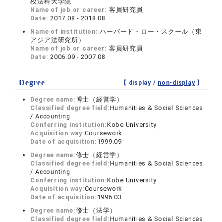
校法科大学院
Name of job or career:
客員研究員
Date:
2017.08 - 2018.08
Name of institution:
ハーバード・ロー・スクール（東
アジア法研究所）
Name of job or career:
客員研究員
Date:
2006.09 - 2007.08
Degree
【 display /
non-display
】
Degree name:
博士（経営学）
Classified degree field:
Humanities & Social Sciences
/ Accounting
Conferring institution:
Kobe University
Acquisition way:
Coursework
Date of acquisition:
1999.09
Degree name:
修士（経営学）
Classified degree field:
Humanities & Social Sciences
/ Accounting
Conferring institution:
Kobe University
Acquisition way:
Coursework
Date of acquisition:
1996.03
Degree name:
修士（法学）
Classified degree field:
Humanities & Social Sciences