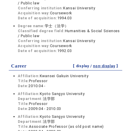
/ Public law
Conferring institution:
Kansai University
Acquisition way:
Coursework
Date of acquisition:
1994.03
Degree name:
学士（法学）
Classified degree field:
Humanities & Social Sciences
/ Public law
Conferring institution:
Kansai University
Acquisition way:
Coursework
Date of acquisition:
1992.03
Career
【 display /
non-display
】
Affiliation:
Kwansei Gakuin University
Title:
Professor
Date:
2010.04 -
Affiliation:
Kyoto Sangyo University
Department:
法学部
Title:
Professor
Date:
2009.04 - 2010.03
Affiliation:
Kyoto Sangyo University
Department:
法学部
Title:
Associate Professor (as old post name)