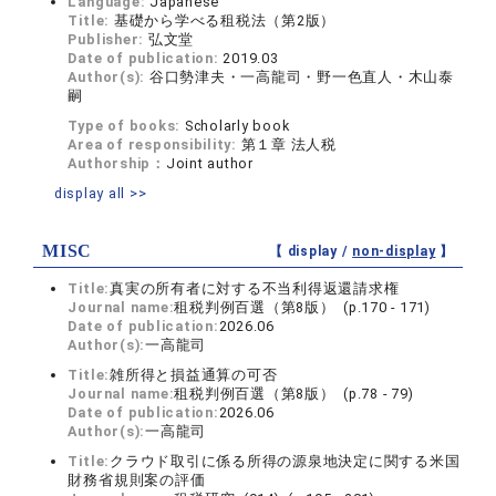
Language:
Japanese
Title:
基礎から学べる租税法（第2版）
Publisher:
弘文堂
Date of publication:
2019.03
Author(s):
谷口勢津夫・一高龍司・野一色直人・木山泰
嗣
Type of books:
Scholarly book
Area of responsibility:
第１章 法人税
Authorship：
Joint author
display all >>
MISC
【 display /
non-display
】
Title:
真実の所有者に対する不当利得返還請求権
Journal name:
租税判例百選（第8版） (p.170 - 171)
Date of publication:
2026.06
Author(s):
一高龍司
Title:
雑所得と損益通算の可否
Journal name:
租税判例百選（第8版） (p.78 - 79)
Date of publication:
2026.06
Author(s):
一高龍司
Title:
クラウド取引に係る所得の源泉地決定に関する米国
財務省規則案の評価