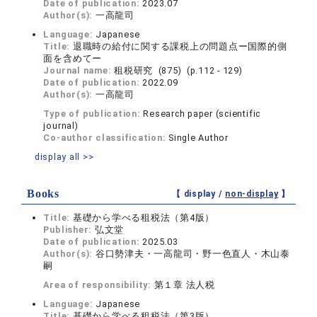
Date of publication:
2023.07
Author(s):
一高龍司
Language:
Japanese
Title:
退職時の給付に関する課税上の問題点ー国際的側
面を含めてー
Journal name:
租税研究 (875) (p.112 - 129)
Date of publication:
2022.09
Author(s):
一高龍司
Type of publication:
Research paper (scientific
journal)
Co-author classification:
Single Author
display all >>
Books
【 display /
non-display
】
Title:
基礎から学べる租税法（第4版）
Publisher:
弘文堂
Date of publication:
2025.03
Author(s):
谷口勢津夫・一高龍司・野一色直人・木山泰
嗣
Area of responsibility:
第１章 法人税
Language:
Japanese
Title:
基礎から学べる租税法（第3版）