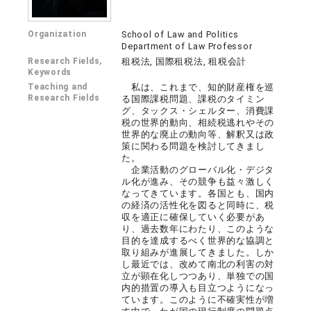
Organization
School of Law and Politics
Department of Law Professor
Research Fields,
租税法, 国際租税法, 租税会計
Keywords
Teaching and
私は、これまで、知的財産権を巡
Research Fields
る国際課税問題、課税のタイミン
グ、タックス・シェルター、消費課
税の世界的動向、相続税逃れやその
世界的な廃止の動向等、解釈又は政
策に関わる問題を検討してきまし
た。
企業活動のグローバル化・デジタ
ル化が進み、その競争も益々激しく
なってきています。各国とも、国内
の経済の活性化を図ると同時に、税
収を適正に確保していく必要があ
り、過去数年にわたり、このような
目的を達成するべく世界的な協調と
取り組みが進展してきました。しか
し最近では、改めて南北の利害の対
立が顕在化しつつあり、単独での国
内的措置の導入も目立つようになっ
ています。このように不確実性が増