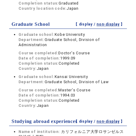
Completion status:
Graduated
Country location code:
Japan
Graduate School
【 display /
non-display
】
Graduate school:
Kobe University
Department:
Graduate School, Division of
Administration
Course completed:
Doctor's Course
Date of completion:
1999.09
Completion status:
Completed
Country:
Japan
Graduate school:
Kansai University
Department:
Graduate School, Division of Law
Course completed:
Master's Course
Date of completion:
1994.03
Completion status:
Completed
Country:
Japan
Studying abroad experiences
【 display /
non-display
】
Name of institution:
カリフォルニア大学ロサンゼルス