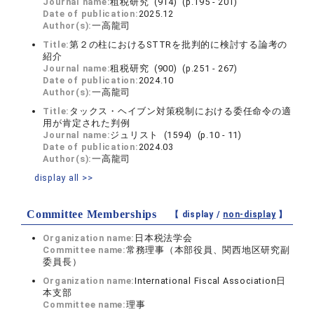
Journal name:
租税研究 (914) (p.195 - 201)
Date of publication:
2025.12
Author(s):
一高龍司
Title:
第２の柱におけるSTTRを批判的に検討する論考の
紹介
Journal name:
租税研究 (900) (p.251 - 267)
Date of publication:
2024.10
Author(s):
一高龍司
Title:
タックス・ヘイブン対策税制における委任命令の適
用が肯定された判例
Journal name:
ジュリスト (1594) (p.10 - 11)
Date of publication:
2024.03
Author(s):
一高龍司
display all >>
Committee Memberships
【 display /
non-display
】
Organization name:
日本税法学会
Committee name:
常務理事（本部役員、関西地区研究副
委員長）
Organization name:
International Fiscal Association日
本支部
Committee name:
理事