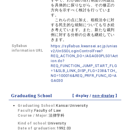
す中で、わが国の現行制度の問題点
を具体的に探りながら、その修正の
方向を示すべく検討を行っていま
す。
これらの点に加え、租税法令に対
する民主的な統制についても引き続
き考えています。また、新たな裁判
例に対する分析の公表も継続してい
きます。
Syllabus
https://syllabus.kwansei.ac.jp/unias
information URL
v2/UnSSOLoginControlFree?
REQ_ACTION_DO=/AGA030PLS01Act
ion.do?
REQ_FUNCTION_JUMP_START_FLG
=1&SLB_LINK_DISP_FLG=238&TCH_
NO=100016&REQ_PRFR_FUNC_ID=A
GA030
Graduating School
【 display /
non-display
】
Graduating School:
Kansai University
Faculty:
Faculty of Law
Course / Major:
法律学科
Kind of school:
University
Date of graduation:
1992.03