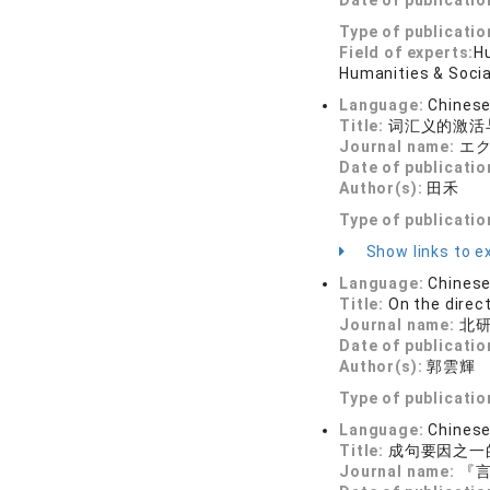
Date of publicatio
Type of publicatio
Field of experts:
Hu
Humanities & Socia
Language:
Chines
Title:
词汇义的激活
Journal name:
エク
Date of publicatio
Author(s):
田禾
Type of publicatio
Show links to ex
Language:
Chines
Title:
On the direc
Journal name:
北研学
Date of publicatio
Author(s):
郭雲輝
Type of publicatio
Language:
Chines
Title:
成句要因之一
Journal name:
『言