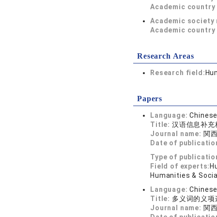
Academic country 
Academic society
Academic country 
Research Areas
Research field:
Hum
Papers
Language:
Chines
Title:
汉语信息补充
Journal name:
関西
Date of publicatio
Type of publicatio
Field of experts:
Hu
Humanities & Socia
Language:
Chines
Title:
多义词的义项
Journal name:
関西