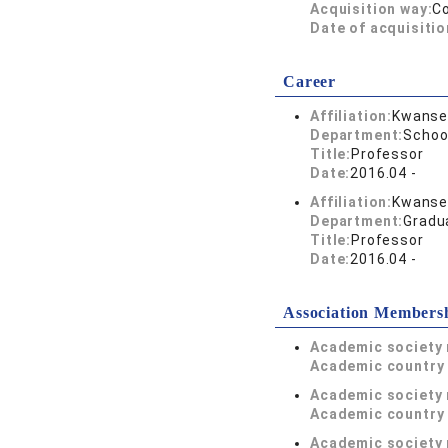
Acquisition way:
C
Date of acquisitio
Career
Affiliation:
Kwansei
Department:
Schoo
Title:
Professor
Date:
2016.04 -
Affiliation:
Kwansei
Department:
Gradu
Title:
Professor
Date:
2016.04 -
Association Members
Academic society
Academic country 
Academic society
Academic country 
Academic society