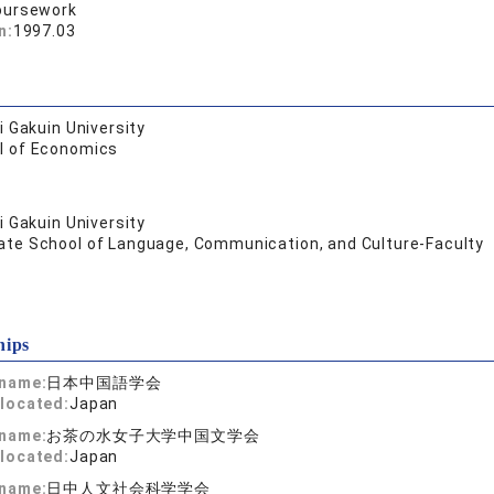
oursework
n:
1997.03
 Gakuin University
l of Economics
 Gakuin University
ate School of Language, Communication, and Culture-Faculty
hips
 name:
日本中国語学会
located:
Japan
 name:
お茶の水女子大学中国文学会
located:
Japan
 name:
日中人文社会科学学会