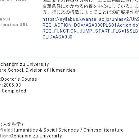
国語文型の特徴を分析し、主に語用面におけ
否定条件にかかわる内容を中心にしている。
方、特に文の構造によってことばの許容条件
labus
https://syllabus.kwansei.ac.jp/uniasv2/U
ormation URL
REQ_ACTION_DO=/AGA030PLS01Action.do
REQ_FUNCTION_JUMP_START_FLG=1&SLB
C_ID=AGA030
chanomizu University
te School, Division of Humanities
:
Doctor's Course
n:
2005.03
:
Completed
（人文科学）
field:
Humanities & Social Sciences / Chinese literature
tion:
Ochanomizu University