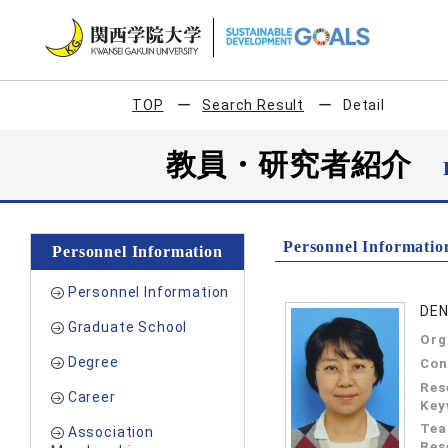
TOP
Search Result
Detail
教員・研究者紹介
Personnel Informatio
Personnel Information
Personnel Information
DEN
Graduate School
Org
Degree
Con
Res
Career
Key
Tea
Association
Res