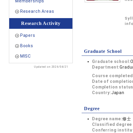
Memberships
Research Areas
Syl
Research Activity
inf
Papers
Books
Graduate School
MISC
Graduate school:
O
Department:
Gradua
Updated on 2026/04/21
Course completed
Date of completio
Completion status
Country:
Japan
Degree
Degree name:
修士
Classified degree 
Conferring institu