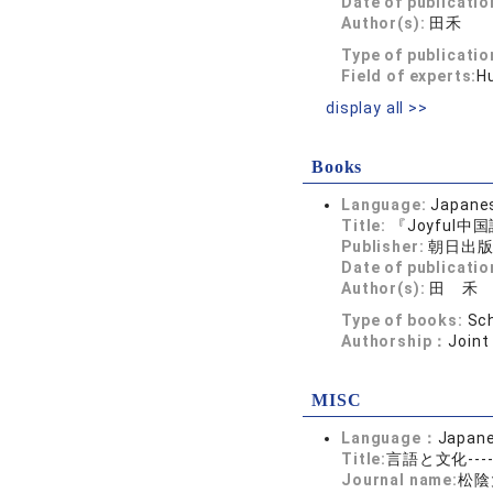
Date of publicatio
Author(s):
田禾
Type of publicatio
Field of experts:
Hu
display all >>
Books
Language:
Japane
Title:
『Joyful
Publisher:
朝日出
Date of publicatio
Author(s):
田 禾
Type of books:
Sch
Authorship：
Joint
MISC
Language：
Japan
Title:
言語と文化--
Journal name:
松陰