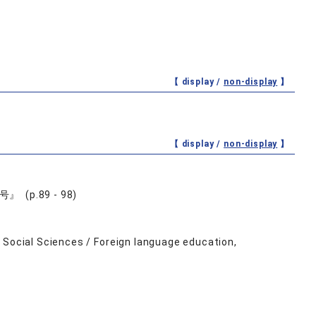
【 display /
non-display
】
【 display /
non-display
】
.89 - 98)
 Social Sciences / Foreign language education,