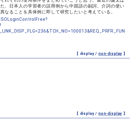
るそれぞれの使用条件をまとめていこうと思う。最近の論文は
また、日本人の学習者の誤用例から中国語の副詞、介詞の使い
が異なることを具体例に即して研究したいと考えている。
nSSOLoginControlFree?
?
_LINK_DISP_FLG=236&TCH_NO=100013&REQ_PRFR_FUN
【 display /
non-display
】
【 display /
non-display
】