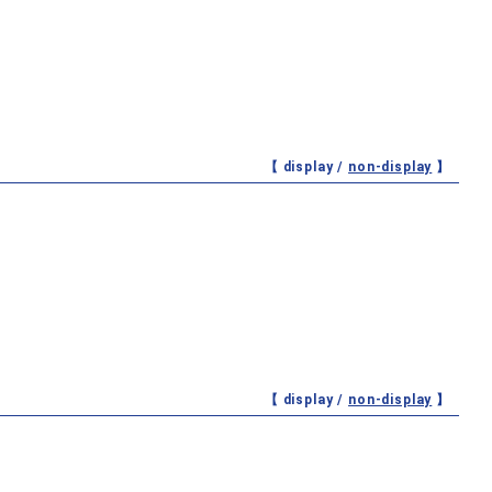
【 display /
non-display
】
【 display /
non-display
】