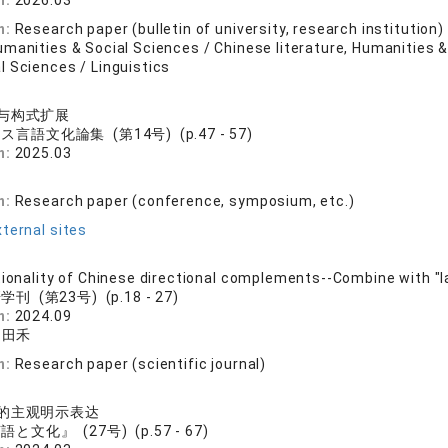
n:
2026.03
n:
Research paper (bulletin of university, research institution)
manities & Social Sciences / Chinese literature, Humanities &
l Sciences / Linguistics
e
与构式扩展
ス言語文化論集 (第14号) (p.47 - 57)
n:
2025.03
n:
Research paper (conference, symposium, etc.)
ternal sites
e
tionality of Chinese directional complements--Combine with "la
刊 (第23号) (p.18 - 27)
n:
2024.09
 田禾
n:
Research paper (scientific journal)
e
的主观明示表达
語と文化』 (27号) (p.57 - 67)