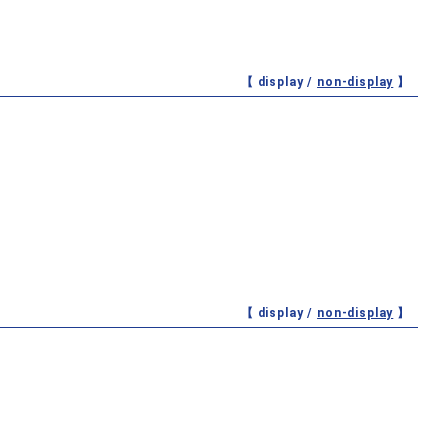
【 display /
non-display
】
【 display /
non-display
】