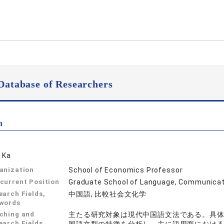
Database of Researchers
n
 Ka
anization
School of Economics Professor
current Position
Graduate School of Language, Communicati
earch Fields,
中国語, 比較社会文化学
words
ching and
主たる研究対象は現代中国語文法である。具
earch Fields