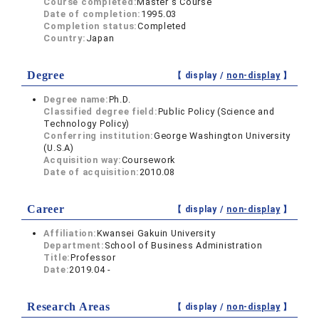
Course completed:
Master's Course
Date of completion:
1995.03
Completion status:
Completed
Country:
Japan
Degree
【 display /
non-display
】
Degree name:
Ph.D.
Classified degree field:
Public Policy (Science and
Technology Policy)
Conferring institution:
George Washington University
(U.S.A)
Acquisition way:
Coursework
Date of acquisition:
2010.08
Career
【 display /
non-display
】
Affiliation:
Kwansei Gakuin University
Department:
School of Business Administration
Title:
Professor
Date:
2019.04 -
Research Areas
【 display /
non-display
】