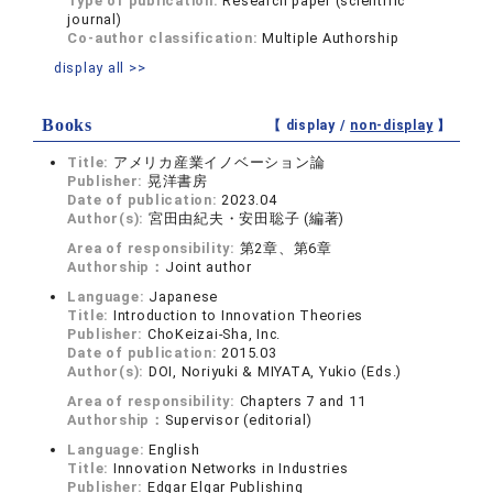
Type of publication:
Research paper (scientific
journal)
Co-author classification:
Multiple Authorship
display all >>
Books
【 display /
non-display
】
Title:
アメリカ産業イノベーション論
Publisher:
晃洋書房
Date of publication:
2023.04
Author(s):
宮田由紀夫・安田聡子 (編著)
Area of responsibility:
第2章、第6章
Authorship：
Joint author
Language:
Japanese
Title:
Introduction to Innovation Theories
Publisher:
ChoKeizai-Sha, Inc.
Date of publication:
2015.03
Author(s):
DOI, Noriyuki & MIYATA, Yukio (Eds.)
Area of responsibility:
Chapters 7 and 11
Authorship：
Supervisor (editorial)
Language:
English
Title:
Innovation Networks in Industries
Publisher:
Edgar Elgar Publishing