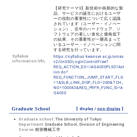
【研究テーマ3】新技術や画期的な製
品、サービスの誕生におけるユーザ
ーの役割の重要性について広く認識
されています（ユーザー・イノベー
ション）。近年のハードウェア、ソ
フトウェアの著しい進化と価格低下
の結果、その重要性が一層高まって
いるユーザー・イノベーションに関
する研究を行っています。
Syllabus
https://syllabus.kwansei.ac.jp/unias
information URL
v2/UnSSOLoginControlFree?
REQ_ACTION_DO=/AGA030PLS01Act
ion.do?
REQ_FUNCTION_JUMP_START_FLG
=1&SLB_LINK_DISP_FLG=260&TCH_
NO=100043&REQ_PRFR_FUNC_ID=A
GA030
Graduate School
【 display /
non-display
】
Graduate school:
The University of Tokyo
Department:
Graduate School, Division of Engineering
Course:
精密機械工学