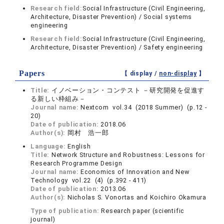
Research field:
Social Infrastructure (Civil Engineering,
Architecture, Disaster Prevention) / Social systems
engineering
Research field:
Social Infrastructure (Civil Engineering,
Architecture, Disaster Prevention) / Safety engineering
Papers
【 display /
non-display
】
Title:
イノベーション・コンテスト －研究開発を促進す
る新しい枠組み－
Journal name:
Nextcom vol.34 (2018 Summer) (p.12 -
20)
Date of publication:
2018.06
Author(s):
岡村 浩一郎
Language:
English
Title:
Network Structure and Robustness: Lessons for
Research Programme Design
Journal name:
Economics of Innovation and New
Technology vol.22 (4) (p.392 - 411)
Date of publication:
2013.06
Author(s):
Nicholas S. Vonortas and Koichiro Okamura
Type of publication:
Research paper (scientific
journal)