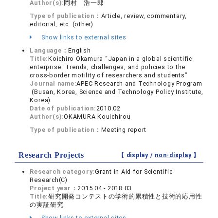
Author(s):
岡村 浩一郎
Type of publication：
Article, review, commentary,
editorial, etc. (other)
Show links to external sites
Language：
English
Title:
Koichiro Okamura “Japan in a global scientific
enterprise: Trends, challenges, and policies to the
cross-border motility of researchers and students”
Journal name:
APEC Research and Technology Program
(Busan, Korea, Science and Technology Policy Institute,
Korea)
Date of publication:
2010.02
Author(s):
OKAMURA Kouichirou
Type of publication：
Meeting report
Research Projects
【 display /
non-display
】
Research category:
Grant-in-Aid for Scientific
Research(C)
Project year：
2015.04 - 2018.03
Title:
研究開発コンテストの学術的累積性と技術的応用性
の実証研究
Show links to external sites