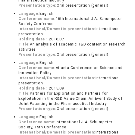
Pharmaceutical Industry
Presentation type:
Oral presentation (general)
Language:
English
Conference name:
16th International J.A. Schumpeter
Society Confernce
International/Domestic presentation:
International
presentation
Holding date：
2016.07
Title:
An analysis of academic R&D contest on research
activities
Presentation type:
Oral presentation (general)
Language:
English
Conference name:
Atlanta Conference on Science and
Innovation Policy
International/Domestic presentation:
International
presentation
Holding date：
2015.09
Title:
Partners for Exploration and Partners for
Exploitation in the R&D Value Chain: An Event Study of
Joint Patenting in the Pharmaceutical Industry
Presentation type:
Oral presentation (general)
Language:
English
Conference name:
International J.A. Schumpeter
Society, 15th Conference
International/Domestic presentation:
International