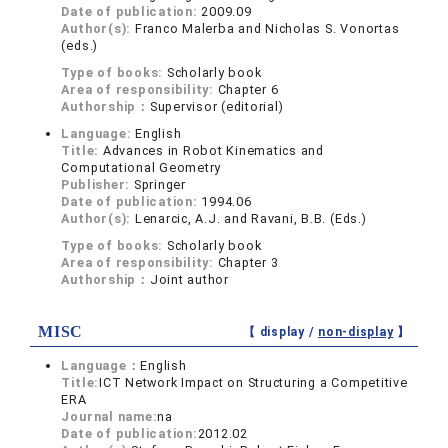
Date of publication:
2009.09
Author(s):
Franco Malerba and Nicholas S. Vonortas
(eds.)
Type of books:
Scholarly book
Area of responsibility:
Chapter 6
Authorship：
Supervisor (editorial)
Language:
English
Title:
Advances in Robot Kinematics and
Computational Geometry
Publisher:
Springer
Date of publication:
1994.06
Author(s):
Lenarcic, A.J. and Ravani, B.B. (Eds.)
Type of books:
Scholarly book
Area of responsibility:
Chapter 3
Authorship：
Joint author
MISC
【 display /
non-display
】
Language：
English
Title:
ICT Network Impact on Structuring a Competitive
ERA
Journal name:
na
Date of publication:
2012.02