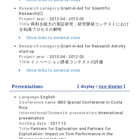
Research category:
Grant-in-Aid for Scientific
Research(C)
Project year：
2012.04 - 2015.03
Title:
両利き能力の実証研究：研究開発コンテストにおけ
る知識プロセスの解明
Show links to external sites
Research category:
Grant-in-Aid for Research Activity
start-up
Project year：
2010.04 - 2012.03
Title:
イノベーション誘発コンテストの評価
Show links to external sites
Presentations
【 display /
non-display
】
Language:
English
Conference name:
SMS Special Conference in Costa
Rica
International/Domestic presentation:
International
presentation
Holding date：
2017.12
Title:
Partners for Exploration and Partners for
Exploitation: Impact on Firm Performance in the