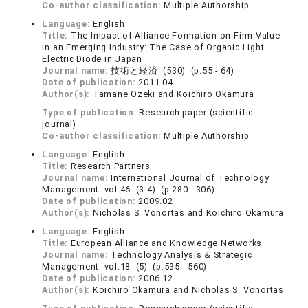
Co-author classification:
Multiple Authorship
Language:
English
Title:
The Impact of Alliance Formation on Firm Value
in an Emerging Industry: The Case of Organic Light
Electric Diode in Japan
Journal name:
技術と経済 (530) (p.55 - 64)
Date of publication:
2011.04
Author(s):
Tamane Ozeki and Koichiro Okamura
Type of publication:
Research paper (scientific
journal)
Co-author classification:
Multiple Authorship
Language:
English
Title:
Research Partners
Journal name:
International Journal of Technology
Management vol.46 (3-4) (p.280 - 306)
Date of publication:
2009.02
Author(s):
Nicholas S. Vonortas and Koichiro Okamura
Language:
English
Title:
European Alliance and Knowledge Networks
Journal name:
Technology Analysis & Strategic
Management vol.18 (5) (p.535 - 560)
Date of publication:
2006.12
Author(s):
Koichiro Okamura and Nicholas S. Vonortas