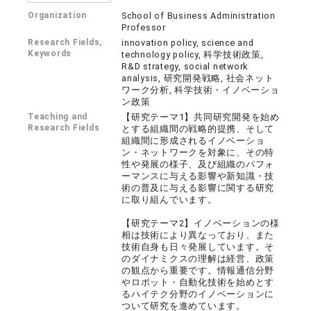
Organization
School of Business Administration
Professor
Research Fields,
innovation policy, science and
Keywords
technology policy, 科学技術政策,
R&D strategy, social network
analysis, 研究開発戦略, 社会ネット
ワーク分析, 科学技術・イノベーショ
ン政策
Teaching and
【研究テーマ1】共同研究開発を始め
Research Fields
とする組織間の戦略的提携、そして
組織間に形成されるイノベーショ
ン・ネットワークを対象に、その特
性や発展の様子、及び組織のパフォ
ーマンスに与える影響や新知識・技
術の普及に与える影響に関する研究
に取り組んでいます。
【研究テーマ2】イノベーションの様
相は技術により異なっており、また
技術自身も日々発展しています。そ
のダイナミクスの理解は経営、政策
の観点から重要です。情報通信分野
やロボット・自動化技術を始めとす
るハイテク分野のイノベーションに
ついて研究を進めています。