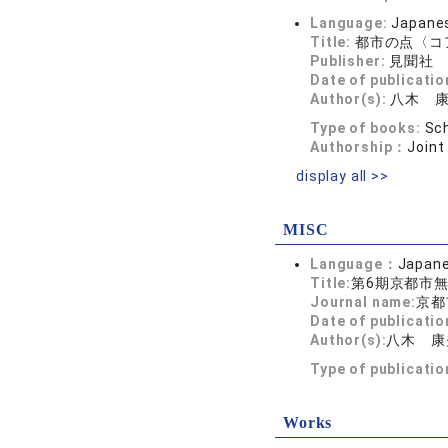
Language:
Japane
Title:
都市の点〈コ
Publisher:
見聞社
Date of publicatio
Author(s):
八木 
Type of books:
Sch
Authorship：
Joint
display all >>
MISC
Language：
Japan
Title:
第6期京都市
Journal name:
京都
Date of publicatio
Author(s):
八木 康
Type of publicati
Works