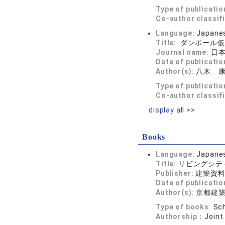
Type of publicatio
Co-author classif
Language:
Japane
Title:
ダンボール仮
Journal name:
日
Date of publicatio
Author(s):
八木 
Type of publicatio
Co-author classif
display all >>
Books
Language:
Japane
Title:
リビングシテ
Publisher:
建築資
Date of publicatio
Author(s):
京都建
Type of books:
Sch
Authorship：
Joint