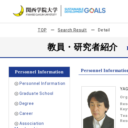
TOP
Search Result
Detail
教員・研究者紹介
Personnel Informatio
Personnel Information
Personnel Information
YAG
Graduate School
Org
Degree
Res
Key
Career
Tea
Res
Association