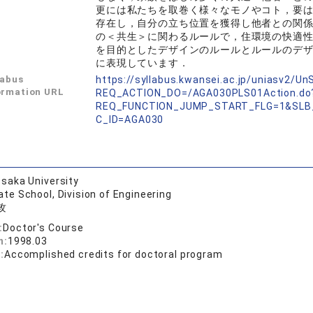
更には私たちを取巻く様々なモノやコト，要
存在し，自分の立ち位置を獲得し他者との関
の＜共生＞に関わるルールで，住環境の快適
を目的としたデザインのルールとルールのデ
に表現しています．
labus
https://syllabus.kwansei.ac.jp/uniasv2/U
ormation URL
REQ_ACTION_DO=/AGA030PLS01Action.do
REQ_FUNCTION_JUMP_START_FLG=1&SLB
C_ID=AGA030
saka University
te School, Division of Engineering
攻
:
Doctor's Course
n:
1998.03
:
Accomplished credits for doctoral program