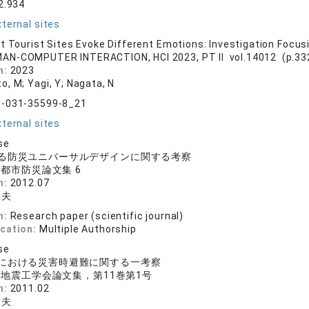
2.934
ternal sites
t Tourist Sites Evoke Different Emotions: Investigation Focus
AN-COMPUTER INTERACTION, HCI 2023, PT II vol.14012 (p.332
n:
2023
o, M; Yagi, Y; Nagata, N
3-031-35599-8_21
ternal sites
se
る防災ユニバーサルデザインに関する考察
都市防災論文集 6
n:
2012.07
康夫
n:
Research paper (scientific journal)
ication:
Multiple Authorship
se
における災害時避難に関する一考察
地震工学会論文集，第11巻第1号
n:
2011.02
康夫