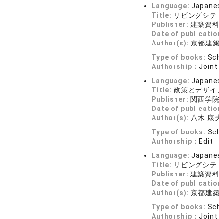
Language:
Japane
Title:
リビングシテ
Publisher:
建築資
Date of publicatio
Author(s):
京都建
Type of books:
Sch
Authorship：
Joint
Language:
Japane
Title:
政策とデザイ
Publisher:
関西学
Date of publicatio
Author(s):
八木 康
Type of books:
Sch
Authorship：
Edit
Language:
Japane
Title:
リビングシテ
Publisher:
建築資
Date of publicatio
Author(s):
京都建
Type of books:
Sch
Authorship：
Joint