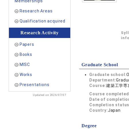
Memberships
Research Areas
Qualification acquired
Research Activity
Syl
inf
Papers
Books
MISC
Graduate School
Works
Graduate school:
O
Department:
Gradua
Presentations
Course:
建築工学専
Course completed
Updated on 2026/07/07
Date of completio
Completion status
Country:
Japan
Degree