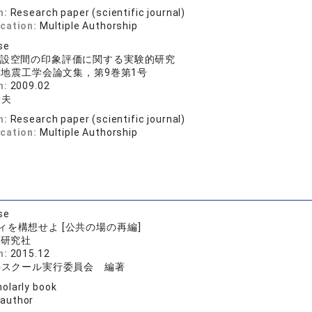
n:
Research paper (scientific journal)
ication:
Multiple Authorship
se
設空間の印象評価に関する実験的研究
本地震工学会論文集，第9巻第1号
n:
2009.02
康夫
n:
Research paper (scientific journal)
ication:
Multiple Authorship
se
ィを構想せよ [公共の場の再編]
料研究社
n:
2015.12
築スクール実行委員会 編著
olarly book
 author