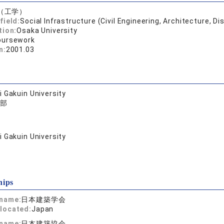
（工学）
field:
Social Infrastructure (Civil Engineering, Architecture, D
tion:
Osaka University
oursework
n:
2001.03
 Gakuin University
部
 Gakuin University
hips
 name:
日本建築学会
located:
Japan
 name:
日本建築協会