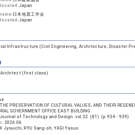
located:
Japan
 name:
日本地震工学会
located:
Japan
ial Infrastructure (Civil Engineering, Architecture, Disaster P
d
:
Architect (first class)
se
THE PRESERVATION OF CULTURAL VALUES, AND THEIR REGENER
RAL GOVERNMENT OFFICE EAST BUILDING
 Journal of Technology and Design vol.32 (81) (p.934 - 939)
n:
2026.06
 Jyouichi, RYU Sang-oh, YAGI Yasuo