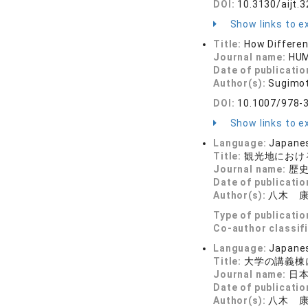
DOI:
10.3130/aijt.3
Show links to ex
Title:
How Differen
Journal name:
HUM
Date of publicatio
Author(s):
Sugimot
DOI:
10.1007/978-
Show links to ex
Language:
Japane
Title:
観光地におけ
Journal name:
歴史
Date of publicatio
Author(s):
八木 
Type of publicatio
Co-author classif
Language:
Japane
Title:
大学の講義棟
Journal name:
日本
Date of publicatio
Author(s):
八木 