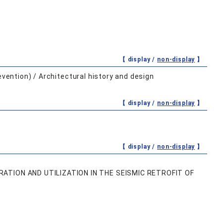
【 display /
non-display
】
revention) / Architectural history and design
【 display /
non-display
】
【 display /
non-display
】
ATION AND UTILIZATION IN THE SEISMIC RETROFIT OF