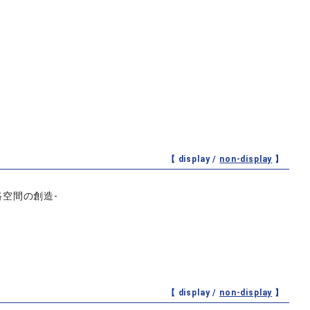
【 display /
non-display
】
空間の創造-
【 display /
non-display
】