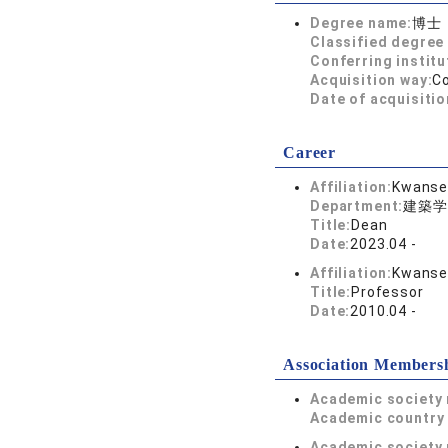
Degree name:
博士
Classified degree 
Conferring institu
Acquisition way:
C
Date of acquisitio
Career
Affiliation:
Kwansei
Department:
建築学
Title:
Dean
Date:
2023.04 -
Affiliation:
Kwansei
Title:
Professor
Date:
2010.04 -
Association Members
Academic society
Academic country 
Academic society