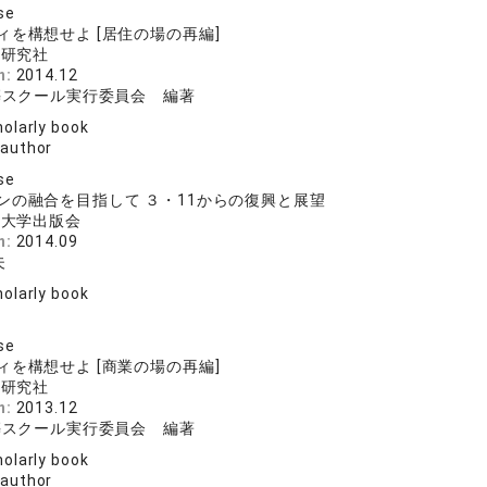
se
ィを構想せよ [居住の場の再編]
料研究社
n:
2014.12
築スクール実行委員会 編著
olarly book
 author
se
ンの融合を目指して ３・11からの復興と展望
院大学出版会
n:
2014.09
夫
olarly book
se
ィを構想せよ [商業の場の再編]
料研究社
n:
2013.12
築スクール実行委員会 編著
olarly book
 author