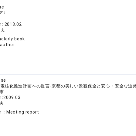
se
ア〉
n:
2013.02
康夫
olarly book
 author
ese
無電柱化推進計画への提言-京都の美しい景観保全と安心・安全な道路
市
n:
2009.03
夫
on：
Meeting report