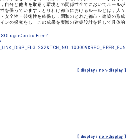
は，自分と他者を取巻く環境との関係性全てにおいてルールが
係性を保っています．とりわけ都市におけるルールとは，人々
性・安全性・芸術性を確保し，調和のとれた都市・建築の形成
ザインの探究をし，この成果を実際の建築設計を通して具体的
nSSOLoginControlFree?
?
_LINK_DISP_FLG=232&TCH_NO=100009&REQ_PRFR_FUN
【 display /
non-display
】
【 display /
non-display
】