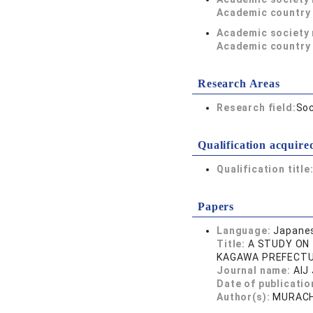
Academic country 
Academic society
Academic country 
Research Areas
Research field:
Soc
Qualification acquire
Qualification title
Papers
Language:
Japane
Title:
A STUDY ON 
KAGAWA PREFECTU
Journal name:
AIJ
Date of publicatio
Author(s):
MURACHI