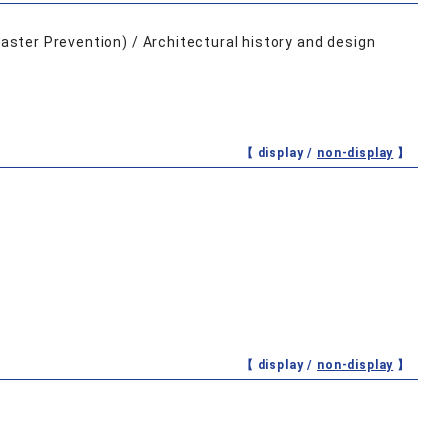
isaster Prevention) / Architectural history and design
【 display /
non-display
】
【 display /
non-display
】