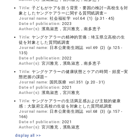
Title:
子どもがケアを担う背景・要因の検討―高校生を対
象としたヤングケアラーに関する質問紙調査―
Journal name:
社会福祉学 vol.64 (1) (p.31 - 45)
Date of publication:
2023
Author(s):
濱島淑恵，宮川雅充，南多恵子
Title:
ヤングケアラーの精神的苦痛：埼玉県立高校の生
徒を対象とした質問紙調査
Journal name:
日本公衆衛生雑誌 vol.69 (2) (p.125 -
135)
Date of publication:
2022
Author(s):
宮川雅充，濱島淑恵，南多恵子
Title:
ヤングケアラーの健康状態とケアの時間・頻度―実
態把握の課題―
Journal name:
国民医療 vol.351 (p.20 - 31)
Date of publication:
2021
Author(s):
濱島淑恵，宮川雅充
Title:
ヤングケアラーの生活満足感および主観的健康
感：大阪府立高校の生徒を対象とした質問紙調査
Journal name:
日本公衆衛生雑誌 vol.68 (3) (p.157 -
166)
Date of publication:
2021
Author(s):
宮川雅充，濱島淑恵
display all >>