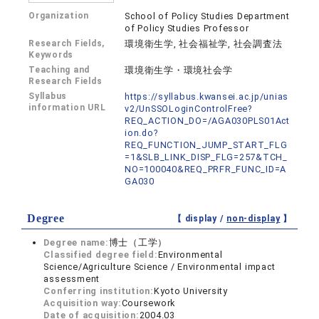
Organization
School of Policy Studies Department
of Policy Studies Professor
Research Fields,
環境衛生学, 社会福祉学, 社会調査法
Keywords
Teaching and
環境衛生学・環境社会学
Research Fields
Syllabus
https://syllabus.kwansei.ac.jp/unias
information URL
v2/UnSSOLoginControlFree?
REQ_ACTION_DO=/AGA030PLS01Act
ion.do?
REQ_FUNCTION_JUMP_START_FLG
=1&SLB_LINK_DISP_FLG=257&TCH_
NO=100040&REQ_PRFR_FUNC_ID=A
GA030
Degree
【 display /
non-display
】
Degree name:
博士（工学）
Classified degree field:
Environmental
Science/Agriculture Science / Environmental impact
assessment
Conferring institution:
Kyoto University
Acquisition way:
Coursework
Date of acquisition:
2004.03