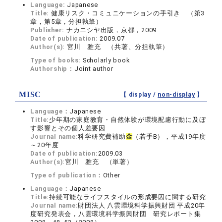
Language:
Japanese
Title:
健康リスク・コミュニケーションの手引き （第3
章，第5章，分担執筆）
Publisher:
ナカニシヤ出版，京都，2009
Date of publication:
2009.07
Author(s):
宮川 雅充 （共著、分担執筆）
Type of books:
Scholarly book
Authorship：
Joint author
MISC
【 display /
non-display
】
Language：
Japanese
Title:
少年期の家庭教育・自然体験が環境配慮行動に及ぼ
す影響とその個人差要因
Journal name:
科学研究費補助
金
（若手B），平成19年度
～20年度
Date of publication:
2009.03
Author(s):
宮川 雅充 （単著）
Type of publication：
Other
Language：
Japanese
Title:
持続可能なライフスタイルの形成要因に関する研究
Journal name:
財団法人 八雲環境科学振興財団 平成20年
度研究発表会，八雲環境科学振興財団 研究レポート集