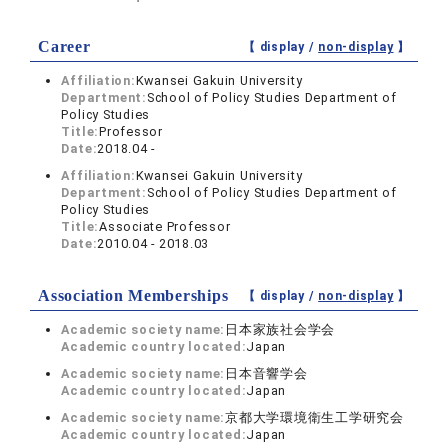
Career
【 display /
non-display
】
Affiliation:
Kwansei Gakuin University
Department:
School of Policy Studies Department of
Policy Studies
Title:
Professor
Date:
2018.04 -
Affiliation:
Kwansei Gakuin University
Department:
School of Policy Studies Department of
Policy Studies
Title:
Associate Professor
Date:
2010.04 - 2018.03
Association Memberships
【 display /
non-display
】
Academic society name:
日本家族社会学会
Academic country located:
Japan
Academic society name:
日本音響学会
Academic country located:
Japan
Academic society name:
京都大学環境衛生工学研究会
Academic country located:
Japan