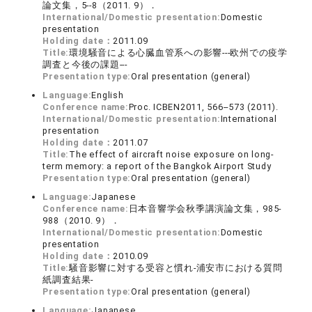
論文集，5--8（2011. 9）．
International/Domestic presentation:
Domestic
presentation
Holding date：
2011.09
Title:
環境騒音による心臓血管系への影響---欧州での疫学
調査と今後の課題---
Presentation type:
Oral presentation (general)
Language:
English
Conference name:
Proc. ICBEN2011, 566--573 (2011).
International/Domestic presentation:
International
presentation
Holding date：
2011.07
Title:
The effect of aircraft noise exposure on long-
term memory: a report of the Bangkok Airport Study
Presentation type:
Oral presentation (general)
Language:
Japanese
Conference name:
日本音響学会秋季講演論文集，985-
988（2010. 9）．
International/Domestic presentation:
Domestic
presentation
Holding date：
2010.09
Title:
騒音影響に対する受容と慣れ-浦安市における質問
紙調査結果-
Presentation type:
Oral presentation (general)
Language:
Japanese