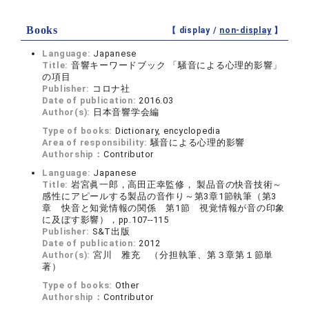
Books
【 display /
non-display
】
Language:
Japanese
Title:
音響キーワードブック 「騒音による心理的影響」
の項目
Publisher:
コロナ社
Date of publication:
2016.03
Author(s):
日本音響学会編
Type of books:
Dictionary, encyclopedia
Area of responsibility:
騒音による心理的影響
Authorship：
Contributor
Language:
Japanese
Title:
岩宮眞一郎，高田正幸監修， 製品音の快音技術～
感性にアピールする製品の音作り～第3章1節執筆（第3
章 快音と知覚情報の関係 第1節 視覚情報が音の印象
に及ぼす影響），pp.107--115
Publisher:
S&T出版
Date of publication:
2012
Author(s):
宮川 雅充 （分担執筆、第３章第１節単
著）
Type of books:
Other
Authorship：
Contributor