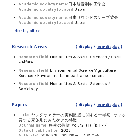
Academic society name:
日本騒音制御工学会
Academic country located:
Japan
Academic society name:
日本サウンドスケープ協会
Academic country located:
Japan
display all >>
Research Areas
【 display /
non-display
】
Research field:
Humanities & Social Sciences / Social
welfare
Research field:
Environmental Science/Agriculture
Science / Environmental impact assessment
Research field:
Humanities & Social Sciences /
Sociology
Papers
【 display /
non-display
】
Title:
ヤングケアラーの実態把握に関する一考察―ケアを
要する家族別にみたケアの特徴―
Journal name:
厚生の指標 vol.72 (1) (p.1 - 7)
Date of publication:
2025
Author(s):
濱島淑恵，宮川雅充，南多恵子