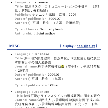
Language:
Japanese
Title:
健康リスク・コミュニケーションの手引き （第3
章，第5章，分担執筆）
Publisher:
ナカニシヤ出版，京都，2009
Date of publication:
2009.07
Author(s):
宮川 雅充 （共著、分担執筆）
Type of books:
Scholarly book
Authorship：
Joint author
MISC
【 display /
non-display
】
Language：
Japanese
Title:
少年期の家庭教育・自然体験が環境配慮行動に及ぼ
す影響とその個人差要因
Journal name:
科学研究費補助
金
（若手B），平成19年度
～20年度
Date of publication:
2009.03
Author(s):
宮川 雅充 （単著）
Type of publication：
Other
Language：
Japanese
Title:
持続可能なライフスタイルの形成要因に関する研究
Journal name:
財団法人 八雲環境科学振興財団 平成20年
度研究発表会，八雲環境科学振興財団 研究レポート集