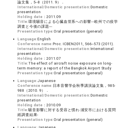
論文集，5--8（2011. 9）．
International/Domestic presentation:
Domestic
presentation
Holding date：
2011.09
Title:
環境騒音による心臓血管系への影響---欧州での疫学
調査と今後の課題---
Presentation type:
Oral presentation (general)
Language:
English
Conference name:
Proc. ICBEN2011, 566--573 (2011).
International/Domestic presentation:
International
presentation
Holding date：
2011.07
Title:
The effect of aircraft noise exposure on long-
term memory: a report of the Bangkok Airport Study
Presentation type:
Oral presentation (general)
Language:
Japanese
Conference name:
日本音響学会秋季講演論文集，985-
988（2010. 9）．
International/Domestic presentation:
Domestic
presentation
Holding date：
2010.09
Title:
騒音影響に対する受容と慣れ-浦安市における質問
紙調査結果-
Presentation type:
Oral presentation (general)
Language:
Japanese