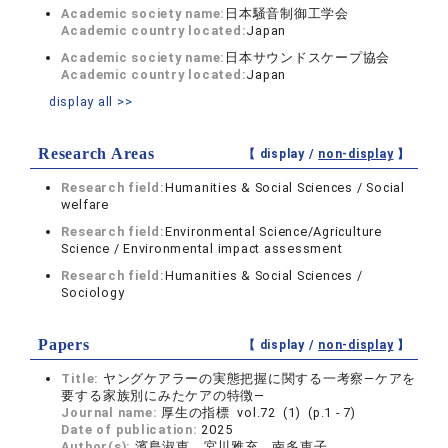
Academic society name:
日本騒音制御工学会
Academic country located:
Japan
Academic society name:
日本サウンドスケープ協会
Academic country located:
Japan
display all >>
Research Areas
【 display /
non-display
】
Research field:
Humanities & Social Sciences / Social
welfare
Research field:
Environmental Science/Agriculture
Science / Environmental impact assessment
Research field:
Humanities & Social Sciences /
Sociology
Papers
【 display /
non-display
】
Title:
ヤングケアラーの実態把握に関する一考察―ケアを
要する家族別にみたケアの特徴―
Journal name:
厚生の指標 vol.72 (1) (p.1 - 7)
Date of publication:
2025
Author(s):
濱島淑恵，宮川雅充，南多恵子