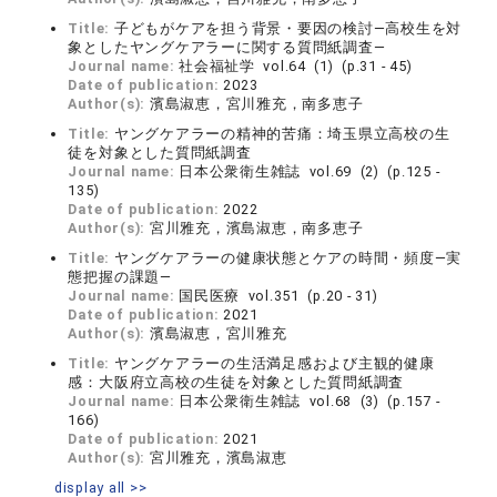
Title:
子どもがケアを担う背景・要因の検討―高校生を対
象としたヤングケアラーに関する質問紙調査―
Journal name:
社会福祉学 vol.64 (1) (p.31 - 45)
Date of publication:
2023
Author(s):
濱島淑恵，宮川雅充，南多恵子
Title:
ヤングケアラーの精神的苦痛：埼玉県立高校の生
徒を対象とした質問紙調査
Journal name:
日本公衆衛生雑誌 vol.69 (2) (p.125 -
135)
Date of publication:
2022
Author(s):
宮川雅充，濱島淑恵，南多恵子
Title:
ヤングケアラーの健康状態とケアの時間・頻度―実
態把握の課題―
Journal name:
国民医療 vol.351 (p.20 - 31)
Date of publication:
2021
Author(s):
濱島淑恵，宮川雅充
Title:
ヤングケアラーの生活満足感および主観的健康
感：大阪府立高校の生徒を対象とした質問紙調査
Journal name:
日本公衆衛生雑誌 vol.68 (3) (p.157 -
166)
Date of publication:
2021
Author(s):
宮川雅充，濱島淑恵
display all >>