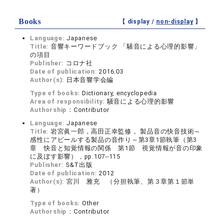
Books
【 display /
non-display
】
Language:
Japanese
Title:
音響キーワードブック 「騒音による心理的影響」
の項目
Publisher:
コロナ社
Date of publication:
2016.03
Author(s):
日本音響学会編
Type of books:
Dictionary, encyclopedia
Area of responsibility:
騒音による心理的影響
Authorship：
Contributor
Language:
Japanese
Title:
岩宮眞一郎，高田正幸監修， 製品音の快音技術～
感性にアピールする製品の音作り～第3章1節執筆（第3
章 快音と知覚情報の関係 第1節 視覚情報が音の印象
に及ぼす影響），pp.107--115
Publisher:
S&T出版
Date of publication:
2012
Author(s):
宮川 雅充 （分担執筆、第３章第１節単
著）
Type of books:
Other
Authorship：
Contributor