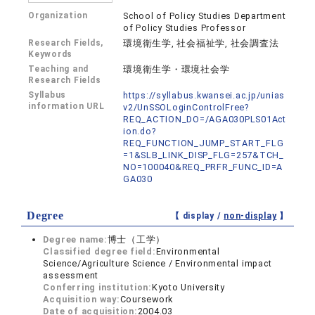
Organization
School of Policy Studies Department
of Policy Studies Professor
Research Fields,
環境衛生学, 社会福祉学, 社会調査法
Keywords
Teaching and
環境衛生学・環境社会学
Research Fields
Syllabus
https://syllabus.kwansei.ac.jp/unias
information URL
v2/UnSSOLoginControlFree?
REQ_ACTION_DO=/AGA030PLS01Act
ion.do?
REQ_FUNCTION_JUMP_START_FLG
=1&SLB_LINK_DISP_FLG=257&TCH_
NO=100040&REQ_PRFR_FUNC_ID=A
GA030
Degree
【 display /
non-display
】
Degree name:
博士（工学）
Classified degree field:
Environmental
Science/Agriculture Science / Environmental impact
assessment
Conferring institution:
Kyoto University
Acquisition way:
Coursework
Date of acquisition:
2004.03