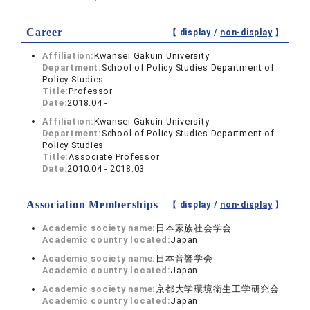
Career
【 display /
non-display
】
Affiliation:
Kwansei Gakuin University
Department:
School of Policy Studies Department of
Policy Studies
Title:
Professor
Date:
2018.04 -
Affiliation:
Kwansei Gakuin University
Department:
School of Policy Studies Department of
Policy Studies
Title:
Associate Professor
Date:
2010.04 - 2018.03
Association Memberships
【 display /
non-display
】
Academic society name:
日本家族社会学会
Academic country located:
Japan
Academic society name:
日本音響学会
Academic country located:
Japan
Academic society name:
京都大学環境衛生工学研究会
Academic country located:
Japan