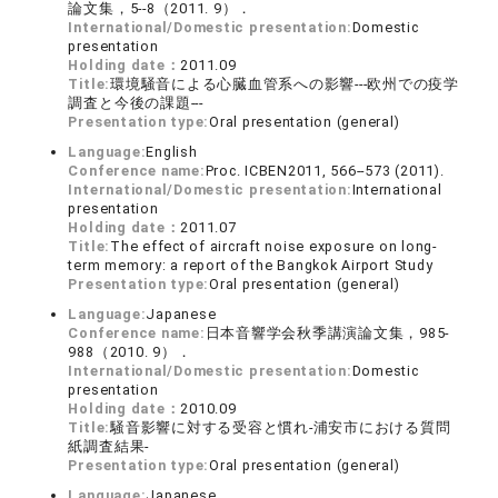
論文集，5--8（2011. 9）．
International/Domestic presentation:
Domestic
presentation
Holding date：
2011.09
Title:
環境騒音による心臓血管系への影響---欧州での疫学
調査と今後の課題---
Presentation type:
Oral presentation (general)
Language:
English
Conference name:
Proc. ICBEN2011, 566--573 (2011).
International/Domestic presentation:
International
presentation
Holding date：
2011.07
Title:
The effect of aircraft noise exposure on long-
term memory: a report of the Bangkok Airport Study
Presentation type:
Oral presentation (general)
Language:
Japanese
Conference name:
日本音響学会秋季講演論文集，985-
988（2010. 9）．
International/Domestic presentation:
Domestic
presentation
Holding date：
2010.09
Title:
騒音影響に対する受容と慣れ-浦安市における質問
紙調査結果-
Presentation type:
Oral presentation (general)
Language:
Japanese