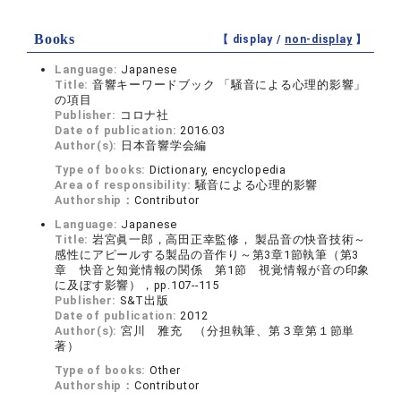
Books
【 display /
non-display
】
Language:
Japanese
Title:
音響キーワードブック 「騒音による心理的影響」
の項目
Publisher:
コロナ社
Date of publication:
2016.03
Author(s):
日本音響学会編
Type of books:
Dictionary, encyclopedia
Area of responsibility:
騒音による心理的影響
Authorship：
Contributor
Language:
Japanese
Title:
岩宮眞一郎，高田正幸監修， 製品音の快音技術～
感性にアピールする製品の音作り～第3章1節執筆（第3
章 快音と知覚情報の関係 第1節 視覚情報が音の印象
に及ぼす影響），pp.107--115
Publisher:
S&T出版
Date of publication:
2012
Author(s):
宮川 雅充 （分担執筆、第３章第１節単
著）
Type of books:
Other
Authorship：
Contributor