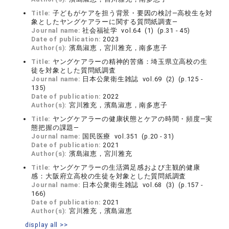
Title:
子どもがケアを担う背景・要因の検討―高校生を対
象としたヤングケアラーに関する質問紙調査―
Journal name:
社会福祉学 vol.64 (1) (p.31 - 45)
Date of publication:
2023
Author(s):
濱島淑恵，宮川雅充，南多恵子
Title:
ヤングケアラーの精神的苦痛：埼玉県立高校の生
徒を対象とした質問紙調査
Journal name:
日本公衆衛生雑誌 vol.69 (2) (p.125 -
135)
Date of publication:
2022
Author(s):
宮川雅充，濱島淑恵，南多恵子
Title:
ヤングケアラーの健康状態とケアの時間・頻度―実
態把握の課題―
Journal name:
国民医療 vol.351 (p.20 - 31)
Date of publication:
2021
Author(s):
濱島淑恵，宮川雅充
Title:
ヤングケアラーの生活満足感および主観的健康
感：大阪府立高校の生徒を対象とした質問紙調査
Journal name:
日本公衆衛生雑誌 vol.68 (3) (p.157 -
166)
Date of publication:
2021
Author(s):
宮川雅充，濱島淑恵
display all >>