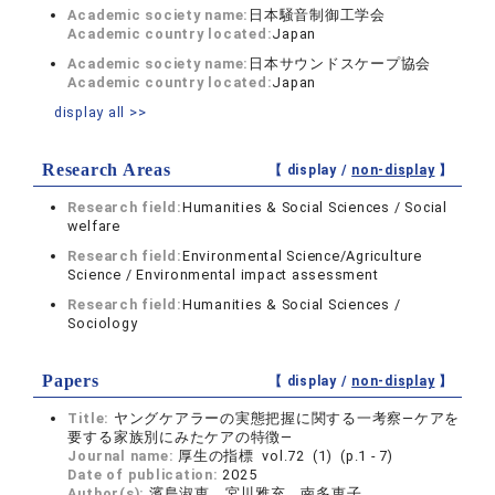
Academic society name:
日本騒音制御工学会
Academic country located:
Japan
Academic society name:
日本サウンドスケープ協会
Academic country located:
Japan
display all >>
Research Areas
【 display /
non-display
】
Research field:
Humanities & Social Sciences / Social
welfare
Research field:
Environmental Science/Agriculture
Science / Environmental impact assessment
Research field:
Humanities & Social Sciences /
Sociology
Papers
【 display /
non-display
】
Title:
ヤングケアラーの実態把握に関する一考察―ケアを
要する家族別にみたケアの特徴―
Journal name:
厚生の指標 vol.72 (1) (p.1 - 7)
Date of publication:
2025
Author(s):
濱島淑恵，宮川雅充，南多恵子