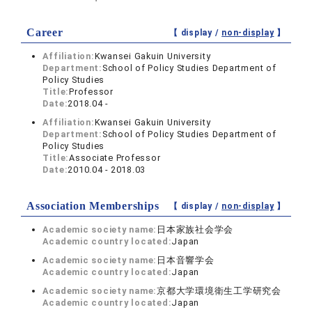
Career
【 display /
non-display
】
Affiliation:
Kwansei Gakuin University
Department:
School of Policy Studies Department of
Policy Studies
Title:
Professor
Date:
2018.04 -
Affiliation:
Kwansei Gakuin University
Department:
School of Policy Studies Department of
Policy Studies
Title:
Associate Professor
Date:
2010.04 - 2018.03
Association Memberships
【 display /
non-display
】
Academic society name:
日本家族社会学会
Academic country located:
Japan
Academic society name:
日本音響学会
Academic country located:
Japan
Academic society name:
京都大学環境衛生工学研究会
Academic country located:
Japan