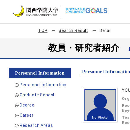
TOP
Search Result
Detail
教員・研究者紹介
Personnel Informatio
Personnel Information
Personnel Information
YOU
Graduate School
Org
Degree
Res
Key
Career
Tea
Res
Research Areas