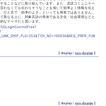
用することなどに取り組んでいます。また、言語コミュニケー
。言わなくても伝わりそうなことを省いて効率よく情報を伝え
が、ひと言で「効率のよさ」といっても簡単ではありません。
って異なる上に、対象言語の母体である文化・社会環境などと
力的なテーマだと思います。
nSSOLoginControlFree?
?
_LINK_DISP_FLG=253&TCH_NO=100036&REQ_PRFR_FUN
【 display /
non-display
】
【 display /
non-display
】