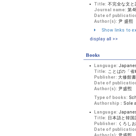
Title:
不完全な文と
Journal name:
第4
Date of publicatio
Author(s):
尹 盛熙
Show links to ex
display all >>
Books
Language:
Japane
Title:
ことばの「省
Publisher:
大修館
Date of publicatio
Author(s):
尹盛煕
Type of books:
Sch
Authorship：
Sole 
Language:
Japane
Title:
日本語と韓国
Publisher:
くろし
Date of publicatio
Author(s):
尹盛煕