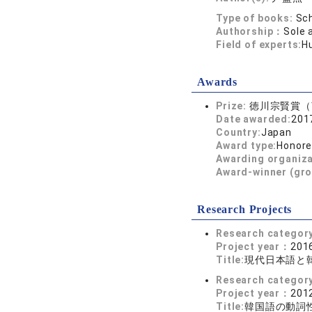
Type of books:
Sch
Authorship：
Sole 
Field of experts:
Hu
Awards
Prize:
徳川宗賢賞（
Date awarded:
201
Country:
Japan
Award type:
Honored
Awarding organiz
Award-winner (gro
Research Projects
Research categor
Project year：
2016
Title:
現代日本語と
Research categor
Project year：
2012
Title:
韓国語の動詞