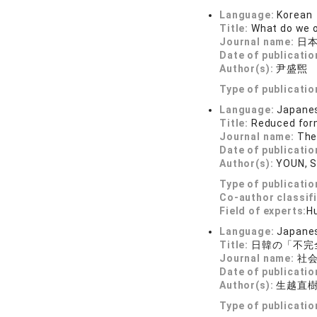
Language:
Korean
Title:
What do we 
Journal name:
日本語
Date of publicatio
Author(s):
尹盛煕
Type of publicatio
Language:
Japane
Title:
Reduced form
Journal name:
The
Date of publicatio
Author(s):
YOUN, 
Type of publicatio
Co-author classif
Field of experts:
Hu
Language:
Japane
Title:
日韓の「不完
Journal name:
社会
Date of publicatio
Author(s):
生越直
Type of publicatio