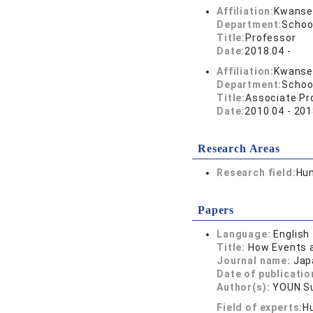
Affiliation:
Kwansei
Department:
School
Title:
Professor
Date:
2018.04 -
Affiliation:
Kwansei
Department:
School
Title:
Associate Pr
Date:
2010.04 - 201
Research Areas
Research field:
Hum
Papers
Language:
English
Title:
How Events 
Journal name:
Jap
Date of publicatio
Author(s):
YOUN S
Field of experts:
Hu