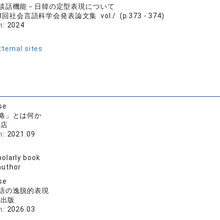
談話機能－日韓の定型表現について
8回社会言語科学会発表論文集 vol./ (p.373 - 374)
n:
2024
ternal sites
se
略」とは何か
書店
n:
2021.09
olarly book
author
se
語の逸脱的表現
お出版
n:
2026.03