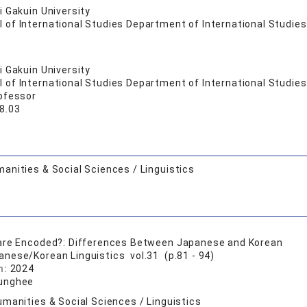
 Gakuin University
 of International Studies Department of International Studies
 Gakuin University
 of International Studies Department of International Studies
ofessor
8.03
anities & Social Sciences / Linguistics
are Encoded?: Differences Between Japanese and Korean
anese/Korean Linguistics vol.31 (p.81 - 94)
n:
2024
unghee
manities & Social Sciences / Linguistics