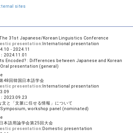
ternal sites
The 31st Japanese/Korean Linguistics Conference
estic presentation:
International presentation
4.10 - 2024.11
e：
2024.11.01
ts Encoded? : Differences between Japanese and Korean
:
Oral presentation (general)
se
第48回韓国日本語学会
estic presentation:
International presentation
3.09
e：
2023.09.23
な文と「文脈に任せる情報」について
:
Symposium, workshop panel (nominated)
se
日本語用論学会第25回大会
estic presentation:
Domestic presentation