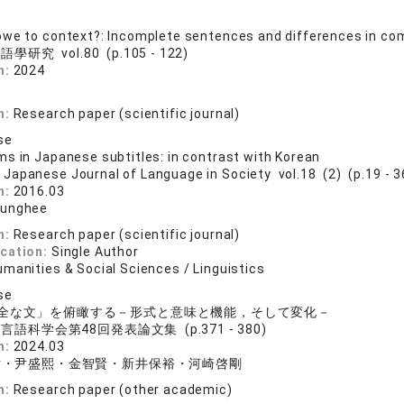
owe to context?: Incomplete sentences and differences in c
學研究 vol.80 (p.105 - 122)
n:
2024
n:
Research paper (scientific journal)
se
s in Japanese subtitles: in contrast with Korean
 Japanese Journal of Language in Society vol.18 (2) (p.19 - 3
n:
2016.03
Sunghee
n:
Research paper (scientific journal)
ication:
Single Author
manities & Social Sciences / Linguistics
se
全な文」を俯瞰する－形式と意味と機能，そして変化－
言語科学会第48回発表論文集 (p.371 - 380)
n:
2024.03
樹・尹盛熙・金智賢・新井保裕・河崎啓剛
n:
Research paper (other academic)