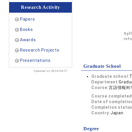
Research Activity
Papers
Books
Syl
inf
Awards
Research Projects
Presentations
Graduate School
Updated on 2026/04/21
Graduate school:
T
Department:
Gradua
Course:
言語情報科
Course completed
Date of completio
Completion status
Country:
Japan
Degree