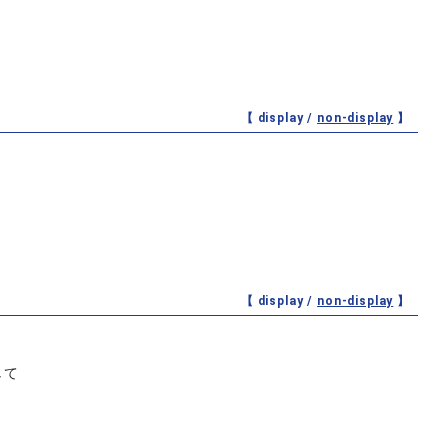
【 display /
non-display
】
【 display /
non-display
】
して