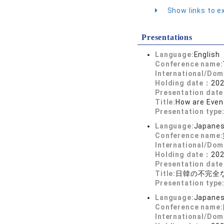
Show links to ex
Presentations
Language:
English
Conference name:
International/Dom
Holding date：
202
Presentation dat
Title:
How are Even
Presentation type
Language:
Japane
Conference name:
International/Dom
Holding date：
202
Presentation dat
Title:
日韓の不完全
Presentation type
Language:
Japane
Conference name:
International/Dom