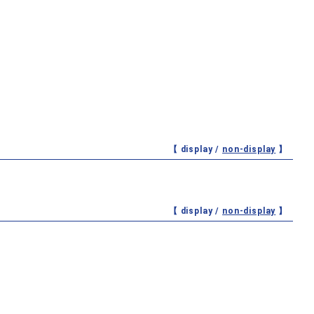
【 display /
non-display
】
【 display /
non-display
】