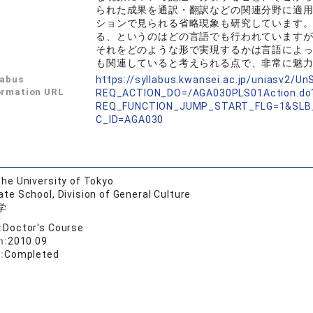
られた成果を通訳・翻訳などの関連分野に適
ションで見られる省略現象も研究しています
る、というのはどの言語でも行われています
それをどのような形で実現するかは言語によ
も関連していると考えられる点で、非常に魅
labus
https://syllabus.kwansei.ac.jp/uniasv2/U
ormation URL
REQ_ACTION_DO=/AGA030PLS01Action.do
REQ_FUNCTION_JUMP_START_FLG=1&SLB
C_ID=AGA030
he University of Tokyo
te School, Division of General Culture
学
:
Doctor's Course
n:
2010.09
:
Completed