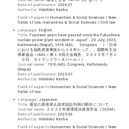
Date of publication:
2026.01
Author(s):
Hidehiko Kanbe
Field of experts:
Humanities & Social Sciences / New
fields of law, Humanities & Social Sciences / Civil law
Language:
English
Title:
Fourteen years have passed since the Fukushima
nuclear power plant accident in Japan" ; 20.July, 2025,
Kathmandu (Nepal), 19 th IADL Congress （「日本
における福島原発事故から１４年たって」、国際民主法
律家協会＜IADL＞第１９回大会報告、２０２５年７月２
０日、カトマンドウ＜ネパール＞）
Journal name:
19 th IADL Congress, Kathmandu
(Nepal)
Date of publication:
2025.07
Author(s):
Hidehiko Kanbe
Field of experts:
Humanities & Social Sciences / New
fields of law
Language:
Japanese
Title:
最近の原発差止請求訴訟判例の動向について
Journal name:
２０２５年度環境法政策学会（ZOOM）
Date of publication:
2025.06
Author(s):
Hidehiko Kanbe
Field of experts:
Humanities & Social Sciences / New