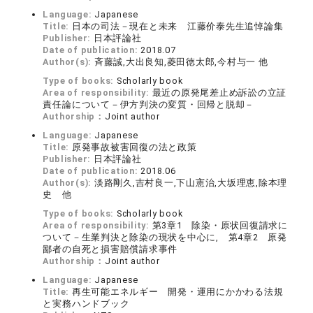
Language:
Japanese
Title:
日本の司法－現在と未来 江藤价泰先生追悼論集
Publisher:
日本評論社
Date of publication:
2018.07
Author(s):
斉藤誠,大出良知,菱田徳太郎,今村与一 他
Type of books:
Scholarly book
Area of responsibility:
最近の原発尾差止め訴訟の立証
責任論について－伊方判決の変質・回帰と脱却－
Authorship：
Joint author
Language:
Japanese
Title:
原発事故被害回復の法と政策
Publisher:
日本評論社
Date of publication:
2018.06
Author(s):
淡路剛久,吉村良一,下山憲治,大坂理恵,除本理
史 他
Type of books:
Scholarly book
Area of responsibility:
第3章1 除染・原状回復請求に
ついて－生業判決と除染の現状を中心に, 第4章2 原発
鄙者の自死と損害賠償請求事件
Authorship：
Joint author
Language:
Japanese
Title:
再生可能エネルギー 開発・運用にかかわる法規
と実務ハンドブック