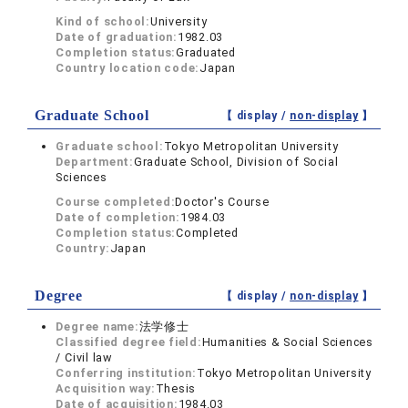
Kind of school:
University
Date of graduation:
1982.03
Completion status:
Graduated
Country location code:
Japan
Graduate School
【 display /
non-display
】
Graduate school:
Tokyo Metropolitan University
Department:
Graduate School, Division of Social
Sciences
Course completed:
Doctor's Course
Date of completion:
1984.03
Completion status:
Completed
Country:
Japan
Degree
【 display /
non-display
】
Degree name:
法学修士
Classified degree field:
Humanities & Social Sciences
/ Civil law
Conferring institution:
Tokyo Metropolitan University
Acquisition way:
Thesis
Date of acquisition:
1984.03