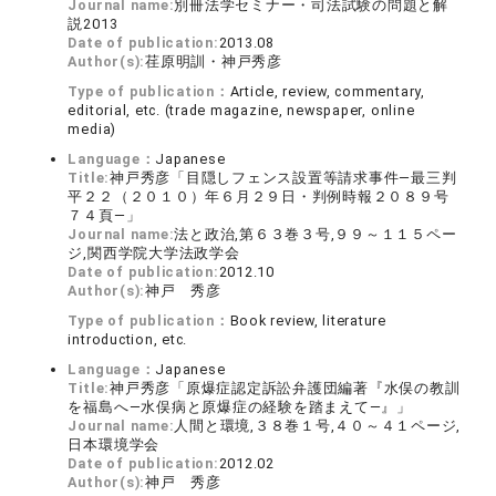
Journal name:
別冊法学セミナー・司法試験の問題と解
説2013
Date of publication:
2013.08
Author(s):
荏原明訓・神戸秀彦
Type of publication：
Article, review, commentary,
editorial, etc. (trade magazine, newspaper, online
media)
Language：
Japanese
Title:
神戸秀彦「目隠しフェンス設置等請求事件―最三判
平２２（２０１０）年６月２９日・判例時報２０８９号
７４頁―」
Journal name:
法と政治,第６３巻３号,９９～１１５ペー
ジ,関西学院大学法政学会
Date of publication:
2012.10
Author(s):
神戸 秀彦
Type of publication：
Book review, literature
introduction, etc.
Language：
Japanese
Title:
神戸秀彦「原爆症認定訴訟弁護団編著『水俣の教訓
を福島へ―水俣病と原爆症の経験を踏まえて―』」
Journal name:
人間と環境,３８巻１号,４０～４１ページ,
日本環境学会
Date of publication:
2012.02
Author(s):
神戸 秀彦