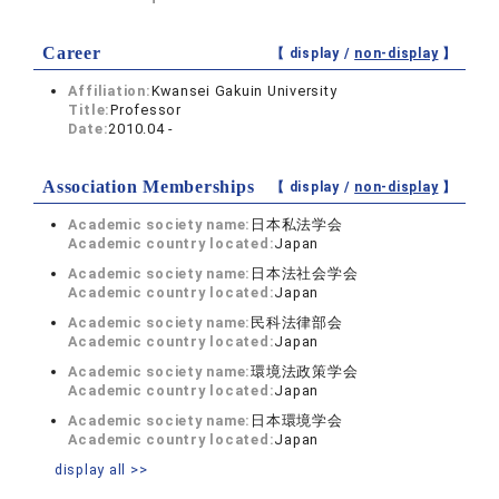
Career
【 display /
non-display
】
Affiliation:
Kwansei Gakuin University
Title:
Professor
Date:
2010.04 -
Association Memberships
【 display /
non-display
】
Academic society name:
日本私法学会
Academic country located:
Japan
Academic society name:
日本法社会学会
Academic country located:
Japan
Academic society name:
民科法律部会
Academic country located:
Japan
Academic society name:
環境法政策学会
Academic country located:
Japan
Academic society name:
日本環境学会
Academic country located:
Japan
display all >>