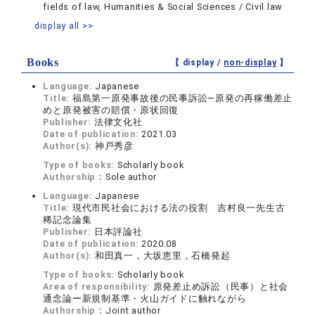
fields of law, Humanities & Social Sciences / Civil law
display all >>
Books
【 display /
non-display
】
Language:
Japanese
Title:
福島第一原発事故後の民事訴訟―原発の再稼働差止
めと原発被害の賠償・原状回復
Publisher:
法律文化社
Date of publication:
2021.03
Author(s):
神戸秀彦
Type of books:
Scholarly book
Authorship：
Sole author
Language:
Japanese
Title:
現代市民社会における法の役割 吉村良一先生古
稀記念論集
Publisher:
日本評論社
Date of publication:
2020.08
Author(s):
和田真一，大坂恵里，石橋発起
Type of books:
Scholarly book
Area of responsibility:
原発差止め訴訟（民事）と社会
通念論ー新規制基準・火山ガイドに触れながら
Authorship：
Joint author