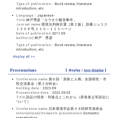
Type of publication：
Book review, literature
introduction, etc.
Language：
Japanese
Title:
神戸秀彦「カラオケ騒音事件」
Journal name:
環境法判例百選［第２版］,別冊ジュリス
ト２０６号,１１０～１１１ページ
Date of publication:
2011.09
Author(s):
神戸 秀彦
Type of publication：
Book review, literature
introduction, etc.
display all >>
Presentations
【 display /
non-display
】
Conference name:
第６回「原発と人権」全国研究・市
民交流集会（第２分科会）
Holding date：
2023.09
Presentation date：
2023.09.03
Title:
訴訟の現状・到達点とこれから（原発差止等訴訟に
ついて）
Conference name:
日本環境学会第４９回研究発表会
International/Domestic presentation:
Domestic
presentation