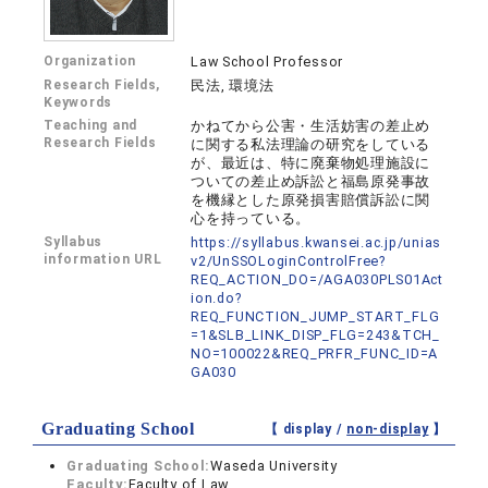
Organization
Law School Professor
Research Fields,
民法, 環境法
Keywords
Teaching and
かねてから公害・生活妨害の差止め
Research Fields
に関する私法理論の研究をしている
が、最近は、特に廃棄物処理施設に
ついての差止め訴訟と福島原発事故
を機縁とした原発損害賠償訴訟に関
心を持っている。
Syllabus
https://syllabus.kwansei.ac.jp/unias
information URL
v2/UnSSOLoginControlFree?
REQ_ACTION_DO=/AGA030PLS01Act
ion.do?
REQ_FUNCTION_JUMP_START_FLG
=1&SLB_LINK_DISP_FLG=243&TCH_
NO=100022&REQ_PRFR_FUNC_ID=A
GA030
Graduating School
【 display /
non-display
】
Graduating School:
Waseda University
Faculty:
Faculty of Law