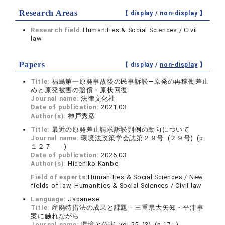
Research Areas
【 display /
non-display
】
Research field:
Humanities & Social Sciences / Civil
law
Papers
【 display /
non-display
】
Title:
福島第一原発事故後の民事訴訟―原発の再稼働差止
めと原発被害の賠償・原状回復
Journal name:
法律文化社
Date of publication:
2021.03
Author(s):
神戸秀彦
Title:
最近の原発差止請求訴訟判例の動向について
Journal name:
環境法政策学会誌第２９号 (２９号) (p.
１２７ - )
Date of publication:
2026.03
Author(s):
Hidehiko Kanbe
Field of experts:
Humanities & Social Sciences / New
fields of law, Humanities & Social Sciences / Civil law
Language:
Japanese
Title:
産廃特措法の成果と課題－三重県大矢知・平津事
案に触れながら
Journal name:
環境と公害 vol.55 (3) (p.17 - )