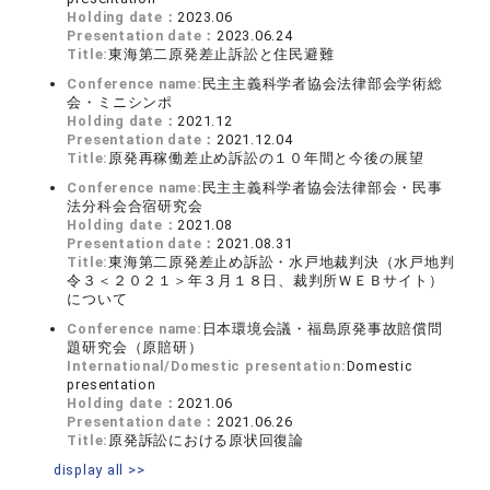
Holding date：
2023.06
Presentation date：
2023.06.24
Title:
東海第二原発差止訴訟と住民避難
Conference name:
民主主義科学者協会法律部会学術総
会・ミニシンポ
Holding date：
2021.12
Presentation date：
2021.12.04
Title:
原発再稼働差止め訴訟の１０年間と今後の展望
Conference name:
民主主義科学者協会法律部会・民事
法分科会合宿研究会
Holding date：
2021.08
Presentation date：
2021.08.31
Title:
東海第二原発差止め訴訟・水戸地裁判決（水戸地判
令３＜２０２１＞年３月１８日、裁判所ＷＥＢサイト）
について
Conference name:
日本環境会議・福島原発事故賠償問
題研究会（原賠研）
International/Domestic presentation:
Domestic
presentation
Holding date：
2021.06
Presentation date：
2021.06.26
Title:
原発訴訟における原状回復論
display all >>