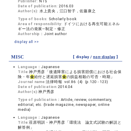
Publisher:
NTS
Date of publication:
2016.03
Author(s):
水上貴央，江口智子，佐藤康之
Type of books:
Scholarly book
Area of responsibility:
ドイツにおける再生可能エネル
ギー法の発展―制定・修正
Authorship：
Joint author
display all >>
MISC
【 display /
non-display
】
Language：
Japanese
Title:
神戸秀彦「後遺障害による損害賠償における社会保
険・年
金
給付と遅延損害
金
の損益相殺の可否・時期」
Journal name:
法律時報 vol.86 (4) (p.120 - 123)
Date of publication:
2014.04
Author(s):
神戸秀彦
Type of publication：
Article, review, commentary,
editorial, etc. (trade magazine, newspaper, online
media)
Language：
Japanese
Title:
荏原明訓・神戸秀彦「環境法 論文式試験の解説と
解答例」