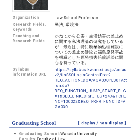
Organization
Law School Professor
Research Fields,
民法, 環境法
Keywords
Teaching and
かねてから公害・生活妨害の差止め
Research Fields
に関する私法理論の研究をしている
が、最近は、特に廃棄物処理施設に
ついての差止め訴訟と福島原発事故
を機縁とした原発損害賠償訴訟に関
心を持っている。
Syllabus
https://syllabus.kwansei.ac.jp/unias
information URL
v2/UnSSOLoginControlFree?
REQ_ACTION_DO=/AGA030PLS01Act
ion.do?
REQ_FUNCTION_JUMP_START_FLG
=1&SLB_LINK_DISP_FLG=243&TCH_
NO=100022&REQ_PRFR_FUNC_ID=A
GA030
Graduating School
【 display /
non-display
】
Graduating School:
Waseda University
Faculty:
Faculty of Law