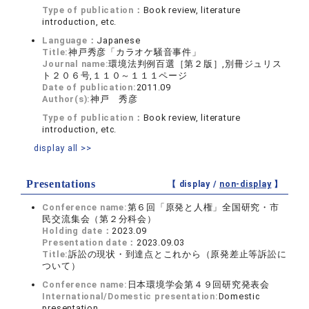
Type of publication：
Book review, literature
introduction, etc.
Language：
Japanese
Title:
神戸秀彦「カラオケ騒音事件」
Journal name:
環境法判例百選［第２版］,別冊ジュリス
ト２０６号,１１０～１１１ページ
Date of publication:
2011.09
Author(s):
神戸 秀彦
Type of publication：
Book review, literature
introduction, etc.
display all >>
Presentations
【 display /
non-display
】
Conference name:
第６回「原発と人権」全国研究・市
民交流集会（第２分科会）
Holding date：
2023.09
Presentation date：
2023.09.03
Title:
訴訟の現状・到達点とこれから（原発差止等訴訟に
ついて）
Conference name:
日本環境学会第４９回研究発表会
International/Domestic presentation:
Domestic
presentation