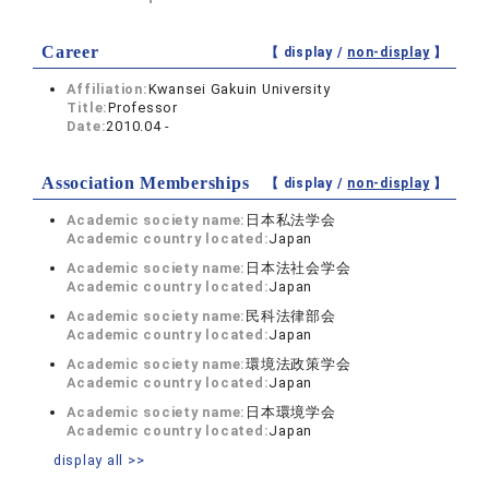
Career
【 display /
non-display
】
Affiliation:
Kwansei Gakuin University
Title:
Professor
Date:
2010.04 -
Association Memberships
【 display /
non-display
】
Academic society name:
日本私法学会
Academic country located:
Japan
Academic society name:
日本法社会学会
Academic country located:
Japan
Academic society name:
民科法律部会
Academic country located:
Japan
Academic society name:
環境法政策学会
Academic country located:
Japan
Academic society name:
日本環境学会
Academic country located:
Japan
display all >>