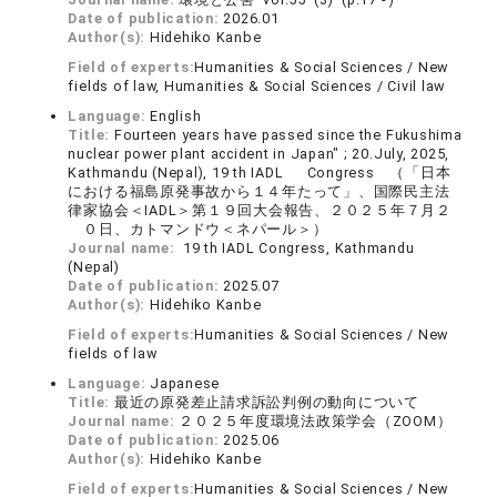
Date of publication:
2026.01
Author(s):
Hidehiko Kanbe
Field of experts:
Humanities & Social Sciences / New
fields of law, Humanities & Social Sciences / Civil law
Language:
English
Title:
Fourteen years have passed since the Fukushima
nuclear power plant accident in Japan" ; 20.July, 2025,
Kathmandu (Nepal), 19 th IADL Congress （「日本
における福島原発事故から１４年たって」、国際民主法
律家協会＜IADL＞第１９回大会報告、２０２５年７月２
０日、カトマンドウ＜ネパール＞）
Journal name:
19 th IADL Congress, Kathmandu
(Nepal)
Date of publication:
2025.07
Author(s):
Hidehiko Kanbe
Field of experts:
Humanities & Social Sciences / New
fields of law
Language:
Japanese
Title:
最近の原発差止請求訴訟判例の動向について
Journal name:
２０２５年度環境法政策学会（ZOOM）
Date of publication:
2025.06
Author(s):
Hidehiko Kanbe
Field of experts:
Humanities & Social Sciences / New