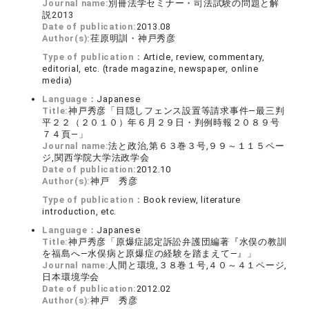
Journal name:
別冊法学セミナー・司法試験の問題と解
説2013
Date of publication:
2013.08
Author(s):
荏原明訓・神戸秀彦
Type of publication：
Article, review, commentary,
editorial, etc. (trade magazine, newspaper, online
media)
Language：
Japanese
Title:
神戸秀彦「目隠しフェンス設置等請求事件―最三判
平２２（２０１０）年６月２９日・判例時報２０８９号
７４頁―」
Journal name:
法と政治,第６３巻３号,９９～１１５ペー
ジ,関西学院大学法政学会
Date of publication:
2012.10
Author(s):
神戸 秀彦
Type of publication：
Book review, literature
introduction, etc.
Language：
Japanese
Title:
神戸秀彦「原爆症認定訴訟弁護団編著『水俣の教訓
を福島へ―水俣病と原爆症の経験を踏まえて―』」
Journal name:
人間と環境,３８巻１号,４０～４１ページ,
日本環境学会
Date of publication:
2012.02
Author(s):
神戸 秀彦