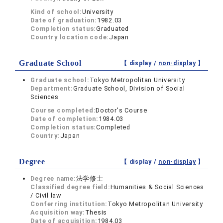
Kind of school:
University
Date of graduation:
1982.03
Completion status:
Graduated
Country location code:
Japan
Graduate School
【 display /
non-display
】
Graduate school:
Tokyo Metropolitan University
Department:
Graduate School, Division of Social
Sciences
Course completed:
Doctor's Course
Date of completion:
1984.03
Completion status:
Completed
Country:
Japan
Degree
【 display /
non-display
】
Degree name:
法学修士
Classified degree field:
Humanities & Social Sciences
/ Civil law
Conferring institution:
Tokyo Metropolitan University
Acquisition way:
Thesis
Date of acquisition:
1984.03