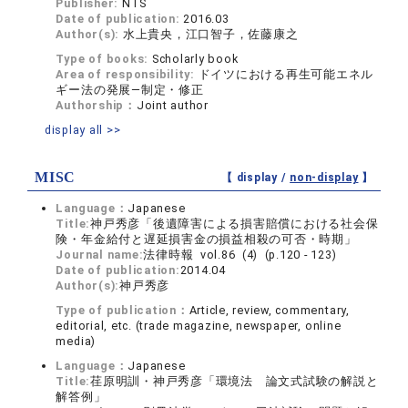
Publisher:
NTS
Date of publication:
2016.03
Author(s):
水上貴央，江口智子，佐藤康之
Type of books:
Scholarly book
Area of responsibility:
ドイツにおける再生可能エネル
ギー法の発展―制定・修正
Authorship：
Joint author
display all >>
MISC
【 display /
non-display
】
Language：
Japanese
Title:
神戸秀彦「後遺障害による損害賠償における社会保
険・年金給付と遅延損害金の損益相殺の可否・時期」
Journal name:
法律時報 vol.86 (4) (p.120 - 123)
Date of publication:
2014.04
Author(s):
神戸秀彦
Type of publication：
Article, review, commentary,
editorial, etc. (trade magazine, newspaper, online
media)
Language：
Japanese
Title:
荏原明訓・神戸秀彦「環境法 論文式試験の解説と
解答例」