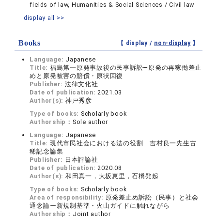
fields of law, Humanities & Social Sciences / Civil law
display all >>
Books
【 display /
non-display
】
Language:
Japanese
Title:
福島第一原発事故後の民事訴訟―原発の再稼働差止
めと原発被害の賠償・原状回復
Publisher:
法律文化社
Date of publication:
2021.03
Author(s):
神戸秀彦
Type of books:
Scholarly book
Authorship：
Sole author
Language:
Japanese
Title:
現代市民社会における法の役割 吉村良一先生古
稀記念論集
Publisher:
日本評論社
Date of publication:
2020.08
Author(s):
和田真一，大坂恵里，石橋発起
Type of books:
Scholarly book
Area of responsibility:
原発差止め訴訟（民事）と社会
通念論ー新規制基準・火山ガイドに触れながら
Authorship：
Joint author