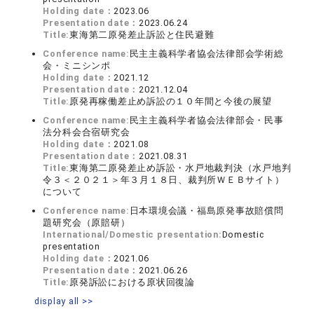
Holding date：
2023.06
Presentation date：
2023.06.24
Title:
東海第二原発差止訴訟と住民避難
Conference name:
民主主義科学者協会法律部会学術総
会・ミニシンポ
Holding date：
2021.12
Presentation date：
2021.12.04
Title:
原発再稼働差止め訴訟の１０年間と今後の展望
Conference name:
民主主義科学者協会法律部会・民事
法分科会合宿研究会
Holding date：
2021.08
Presentation date：
2021.08.31
Title:
東海第二原発差止め訴訟・水戸地裁判決（水戸地判
令３＜２０２１＞年３月１８日、裁判所ＷＥＢサイト）
について
Conference name:
日本環境会議・福島原発事故賠償問
題研究会（原賠研）
International/Domestic presentation:
Domestic
presentation
Holding date：
2021.06
Presentation date：
2021.06.26
Title:
原発訴訟における原状回復論
display all >>