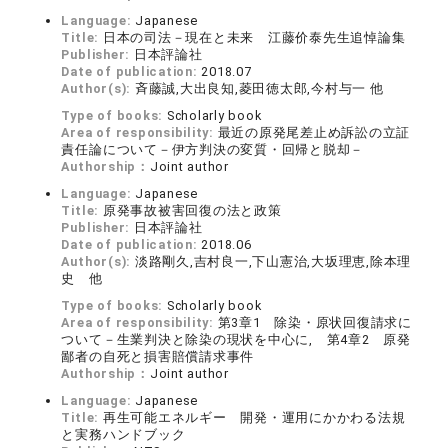
Language:
Japanese
Title:
日本の司法－現在と未来 江藤价泰先生追悼論集
Publisher:
日本評論社
Date of publication:
2018.07
Author(s):
斉藤誠,大出良知,菱田徳太郎,今村与一 他
Type of books:
Scholarly book
Area of responsibility:
最近の原発尾差止め訴訟の立証
責任論について－伊方判決の変質・回帰と脱却－
Authorship：
Joint author
Language:
Japanese
Title:
原発事故被害回復の法と政策
Publisher:
日本評論社
Date of publication:
2018.06
Author(s):
淡路剛久,吉村良一,下山憲治,大坂理恵,除本理
史 他
Type of books:
Scholarly book
Area of responsibility:
第3章1 除染・原状回復請求に
ついて－生業判決と除染の現状を中心に, 第4章2 原発
鄙者の自死と損害賠償請求事件
Authorship：
Joint author
Language:
Japanese
Title:
再生可能エネルギー 開発・運用にかかわる法規
と実務ハンドブック