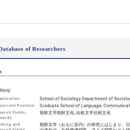
Database of Researchers
n
 Kenji
anization
School of Sociology Department of Sociol
current Position
Graduate School of Language, Communicati
earch Fields,
朝鮮文学朝鮮文化, 比較文学比較文化
words
ching and
朝鮮文学（おもに近代）の研究にはじまり、
earch Fields