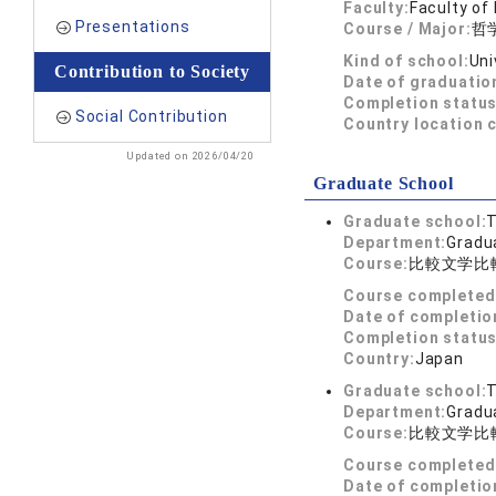
Faculty:
Faculty of 
Presentations
Course / Major:
哲
Kind of school:
Uni
Contribution to Society
Date of graduatio
Completion status
Social Contribution
Country location 
Updated on 2026/04/20
Graduate School
Graduate school:
T
Department:
Gradua
Course:
比較文学比
Course completed
Date of completio
Completion status
Country:
Japan
Graduate school:
T
Department:
Gradua
Course:
比較文学比
Course completed
Date of completio