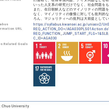
の過程で、在韓華僑問題、アイヌ問題なども
いった人文系の研究だけでなく、社会問題を
また、在日朝鮮人などのマイノリティの問題
なく、マイノリティの傲慢に対しても批判的
ろん、マジョリティへの批判は大前提として
labus
https://syllabus.kwansei.ac.jp/uniasv2/U
ormation URL
REQ_ACTION_DO=/AGA030PLS01Action.do
REQ_FUNCTION_JUMP_START_FLG=1&SLB
C_ID=AGA030
s Related Goals
:
Chuo University