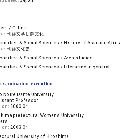
located:
Japan
ers / Others
ds：
朝鮮文学朝鮮文化
anities & Social Sciences / History of Asia and Africa
ds：
朝鮮文化史
anities & Social Sciences / Area studies
anities & Social Sciences / Literature in general
 examination execution
o Notre Dame University
istant Professor
tion:
2000.04
shima prefectural Women's University
ers
tion:
2003.04
ectural University of Hiroshima