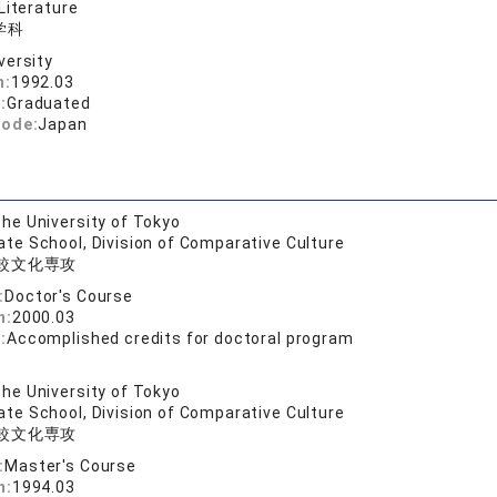
Literature
学科
versity
n:
1992.03
:
Graduated
code:
Japan
he University of Tokyo
te School, Division of Comparative Culture
較文化専攻
:
Doctor's Course
n:
2000.03
:
Accomplished credits for doctoral program
he University of Tokyo
te School, Division of Comparative Culture
較文化専攻
:
Master's Course
n:
1994.03