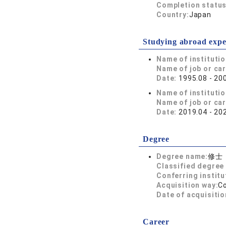
Completion status
Country:
Japan
Studying abroad expe
Name of instituti
Name of job or ca
Date:
1995.08 - 20
Name of instituti
Name of job or ca
Date:
2019.04 - 20
Degree
Degree name:
修士
Classified degree 
Conferring institu
Acquisition way:
C
Date of acquisitio
Career