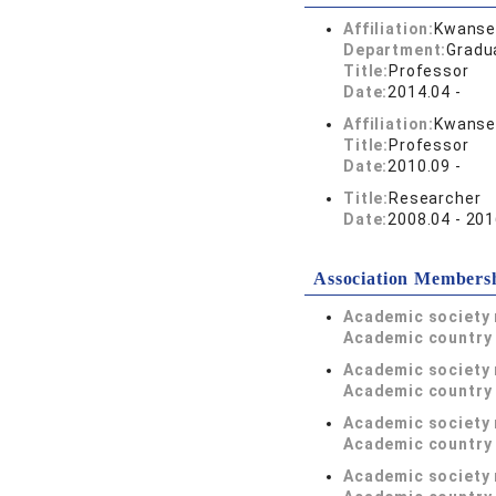
Affiliation:
Kwansei
Department:
Gradu
Title:
Professor
Date:
2014.04 -
Affiliation:
Kwansei
Title:
Professor
Date:
2010.09 -
Title:
Researcher
Date:
2008.04 - 201
Association Members
Academic society
Academic country 
Academic society
Academic country 
Academic society
Academic country 
Academic society