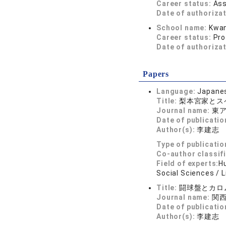
Career status:
Ass
Date of authoriza
School name:
Kwan
Career status:
Pro
Date of authoriza
Papers
Language:
Japane
Title:
梨本宮家とス
Journal name:
東ア
Date of publicatio
Author(s):
李建志
Type of publicatio
Co-author classif
Field of experts:
Hu
Social Sciences / L
Title:
闘球盤とカロ
Journal name:
関西
Date of publicatio
Author(s):
李建志