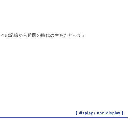
日々の記録から難民の時代の生をたどって』
」
【 display /
non-display
】