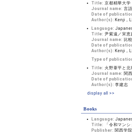
Title:
京都精華大学
Journal name:
言語
Date of publicatio
Author(s):
Kenji，
Language:
Japane
Title:
尹紫遠／宋恵
Journal name:
比較文
Date of publicatio
Author(s):
Kenji，
Type of publicatio
Title:
火野葦平と北
Journal name:
関西
Date of publicatio
Author(s):
李建志
display all >>
Books
Language:
Japane
Title:
「令和マンシ
Publisher:
関西学