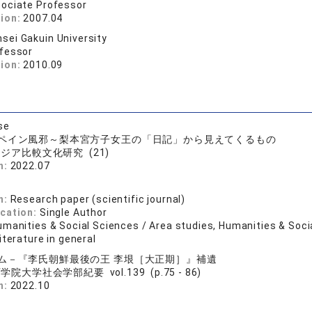
ociate Professor
tion:
2007.04
sei Gakuin University
fessor
tion:
2010.09
se
ペイン風邪～梨本宮方子女王の「日記」から見えてくるもの
ジア比較文化研究 (21)
n:
2022.07
n:
Research paper (scientific journal)
ication:
Single Author
manities & Social Sciences / Area studies, Humanities & Socia
iterature in general
ム－『李氏朝鮮最後の王 李垠［大正期］』補遺
学院大学社会学部紀要 vol.139 (p.75 - 86)
n:
2022.10