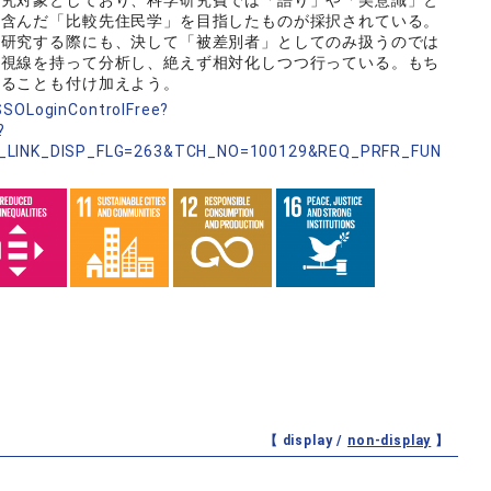
研究対象としており、科学研究費では「語り」や「美意識」と
も含んだ「比較先住民学」を目指したものが採択されている。
を研究する際にも、決して「被差別者」としてのみ扱うのでは
な視線を持って分析し、絶えず相対化しつつ行っている。もち
いることも付け加えよう。
nSSOLoginControlFree?
?
_LINK_DISP_FLG=263&TCH_NO=100129&REQ_PRFR_FUN
【 display /
non-display
】