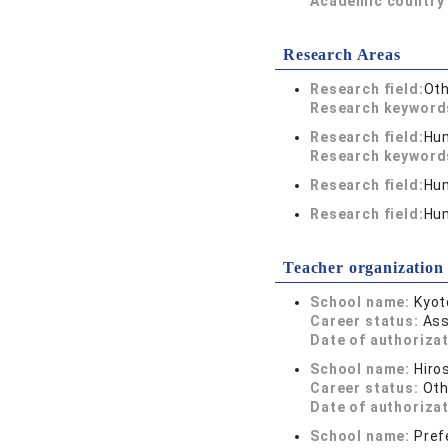
Academic country 
Research Areas
Research field:
Oth
Research keywor
Research field:
Hum
Research keywor
Research field:
Hum
Research field:
Hum
Teacher organization
School name:
Kyot
Career status:
Ass
Date of authoriza
School name:
Hiro
Career status:
Oth
Date of authoriza
School name:
Pref