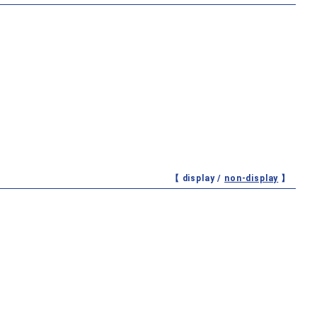
【 display /
non-display
】