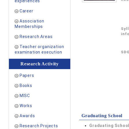
experiences
Career
Association
Memberships
Syl
inf
Research Areas
Teacher organization
examination execution
SDG
Research Activity
Papers
Books
MISC
Works
Graduating School
Awards
Graduating School
Research Projects