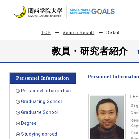
TOP
Search Result
Detail
教員・研究者紹介
Personnel Informatio
Personnel Information
Personnel Information
LEE
Graduating School
Org
Graduate School
Con
Res
Degree
Key
Tea
Studying abroad
Res