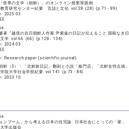
「世界の文学（朝鮮）」のオンライン授業実践例
教育研究センター紀要 言語と文化 vol.28 (28) (p.71 - 89)
n:
2025.03
LEE
se
媛著『越境の在日朝鮮人作家 尹紫遠の日記が伝えること 国籍なき
学 vol.66 (66) (p.128 - 134)
n:
2024.03
LEE
n:
Research paper (scientific journal)
朝鮮（3）：「北鮮旅日記」翻刻と小説「板門店」「北鮮女性点描
学院大学社会学部紀要 vol.141 (p.73 - 84)
n:
2023.10
se
ョンブーム」から考える日本の住宅論 : 日本社会にとっての「家」
院大学出版会