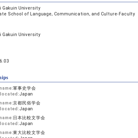
 Gakuin University
ate School of Language, Communication, and Culture-Faculty
 Gakuin University
6.03
hips
 name:
軍事史学会
located:
Japan
 name:
京都民俗学会
located:
Japan
 name:
日本比較文学会
located:
Japan
 name:
東大比較文学会