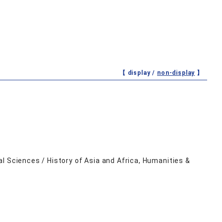
【 display /
non-display
】
l Sciences / History of Asia and Africa, Humanities &