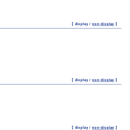
【 display /
non-display
】
【 display /
non-display
】
【 display /
non-display
】