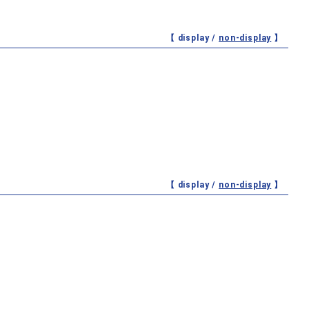
【 display /
non-display
】
【 display /
non-display
】