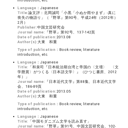
introduction, etc.
Language：
Japanese
Title:
論文評：北岡誠司「小黒「小ぬか雨やまず」‐真に
喪失の物語り」（『野草』第90号、平成24年（2012年）
2月）
Publisher:
中国文芸研究会
Journal name:
『野草』第92号、137-142頁
Date of publication:
2013.08
Author(s):
大東 和重
Type of publication：
Book review, literature
introduction, etc.
Language：
Japanese
Title:
「和泉司『日本統治期台湾と帝国の〈文壇〉 〈文
学懸賞〉がつくる〈日本語文学〉』（ひつじ書房、2012
年）」
Journal name:
『日本近代文学』第88集、日本近代文学
会、186-89頁
Date of publication:
2013.05
Author(s):
大東 和重
Type of publication：
Book review, literature
introduction, etc.
Language：
Japanese
Title:
「中国モダニズム文学を読み直す」
Journal name:
『野草』第91号、中国文芸研究会、102-