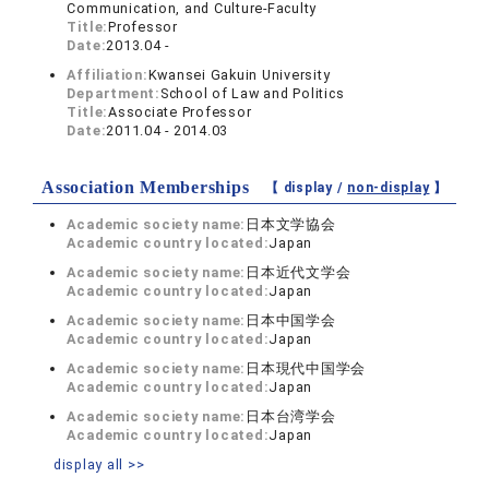
Communication, and Culture-Faculty
Title:
Professor
Date:
2013.04 -
Affiliation:
Kwansei Gakuin University
Department:
School of Law and Politics
Title:
Associate Professor
Date:
2011.04 - 2014.03
Association Memberships
【 display /
non-display
】
Academic society name:
日本文学協会
Academic country located:
Japan
Academic society name:
日本近代文学会
Academic country located:
Japan
Academic society name:
日本中国学会
Academic country located:
Japan
Academic society name:
日本現代中国学会
Academic country located:
Japan
Academic society name:
日本台湾学会
Academic country located:
Japan
display all >>