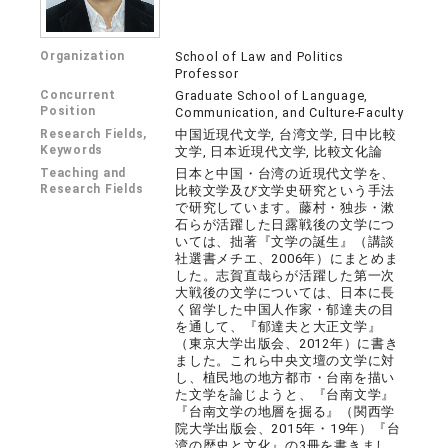
Organization
School of Law and Politics
Professor
Concurrent
Graduate School of Language,
Position
Communication, and Culture-Faculty
Research Fields,
中国近現代文学, 台湾文学, 日中比較
Keywords
文学, 日本近現代文学, 比較文化論
Teaching and
日本と中国・台湾の近現代文学を、
Research Fields
比較文学及び文学史研究という手法
で研究しています。藤村・独歩・漱
石らが活躍した日露戦後の文学につ
いては、拙著『文学の誕生』（講談
社選書メチエ、2006年）にまとめま
した。志賀直哉らが活躍した第一次
大戦後の文学については、日本に長
く留学した中国人作家・郁達夫の目
を通して、『郁達夫と大正文学』
（東京大学出版会、2012年）に書き
ました。これら中央文壇の文学に対
し、植民地の地方都市・台南を描い
た文学を論じようと、『台南文学』
『台南文学の地層を掘る』（関西学
院大学出版会、2015年・19年）『台
湾の歴史と文化』の3冊を書きまし