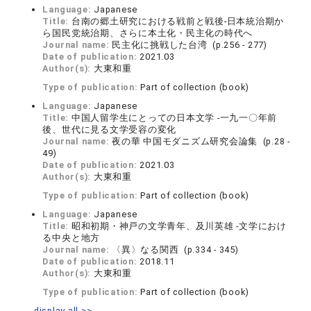
Language:
Japanese
Title:
台南の郷土研究における戦前と戦後‐日本統治期か
ら国民党統治期、さらに本土化・民主化の時代へ
Journal name:
民主化に挑戦した台湾 (p.256 - 277)
Date of publication:
2021.03
Author(s):
大東和重
Type of publication:
Part of collection (book)
Language:
Japanese
Title:
中国人留学生にとっての日本文学 ‐一九一〇年前
後、世代に見る文学受容の変化
Journal name:
夜の華 中国モダニズム研究会論集 (p.28 -
49)
Date of publication:
2021.03
Author(s):
大東和重
Type of publication:
Part of collection (book)
Language:
Japanese
Title:
昭和初期・神戸の文学青年、及川英雄 ‐文学におけ
る中央と地方
Journal name:
〈異〉なる関西 (p.334 - 345)
Date of publication:
2018.11
Author(s):
大東和重
Type of publication:
Part of collection (book)
display all >>