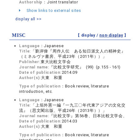
Authorship：
Joint translator
Show links to external sites
display all >>
MISC
【 display /
non-display
】
Language：
Japanese
Title:
「劉岸偉『周作人伝 ある知日派文人の精神史』
（ミネルヴァ書房、平成23年（2011年））」
Publisher:
東大比較文学会
Journal name:
『比較文学研究』 (99) (p.155 - 161)
Date of publication:
2014.09
Author(s):
大東 和重
Type of publication：
Book review, literature
introduction, etc.
Language：
Japanese
Title:
「上垣外憲一編『一九三〇年代東アジアの文化交
流』（思文閣出版、平成26年（2013年））」
Journal name:
『比較文学』第56巻、日本比較文学会、
Date of publication:
2014.03
Author(s):
大東 和重
Type of publication：
Book review, literature