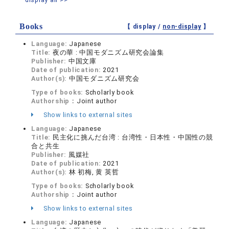
Books
【 display /
non-display
】
Language:
Japanese
Title:
夜の華 : 中国モダニズム研究会論集
Publisher:
中国文庫
Date of publication:
2021
Author(s):
中国モダニズム研究会
Type of books:
Scholarly book
Authorship：
Joint author
Show links to external sites
Language:
Japanese
Title:
民主化に挑んだ台湾 : 台湾性・日本性・中国性の競
合と共生
Publisher:
風媒社
Date of publication:
2021
Author(s):
林 初梅, 黄 英哲
Type of books:
Scholarly book
Authorship：
Joint author
Show links to external sites
Language:
Japanese