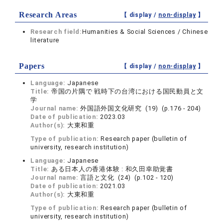
Research Areas
【 display /
non-display
】
Research field:
Humanities & Social Sciences / Chinese
literature
Papers
【 display /
non-display
】
Language:
Japanese
Title:
帝国の片隅で 戦時下の台湾における国民動員と文
学
Journal name:
外国語外国文化研究 (19) (p.176 - 204)
Date of publication:
2023.03
Author(s):
大東和重
Type of publication:
Research paper (bulletin of
university, research institution)
Language:
Japanese
Title:
ある日本人の香港体験 : 和久田幸助覚書
Journal name:
言語と文化 (24) (p.102 - 120)
Date of publication:
2021.03
Author(s):
大東和重
Type of publication:
Research paper (bulletin of
university, research institution)