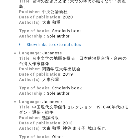
Title:
台湾の歴史と文化 : 六つの時代が織りなす「美麗
島」
Publisher:
中央公論新社
Date of publication:
2020
Author(s):
大東 和重
Type of books:
Scholarly book
Authorship：
Sole author
Show links to external sites
Language:
Japanese
Title:
台南文学の地層を掘る 日本統治期台湾・台南の
台湾人作家群像
Publisher:
関西学院大学出版会
Date of publication:
2019
Author(s):
大東和重
Type of books:
Scholarly book
Authorship：
Sole author
Language:
Japanese
Title:
中国現代文学傑作セレクション : 1910-40年代のモ
ダン・通俗・戦争
Publisher:
勉誠出版
Date of publication:
2018
Author(s):
大東 和重, 神谷 まり子, 城山 拓也
Type of books:
Other