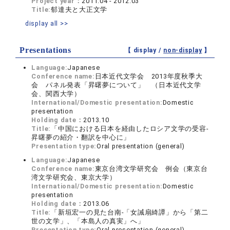
Project year：
2011.04 - 2012.03
Title:
郁達夫と大正文学
display all >>
Presentations
【 display /
non-display
】
Language:
Japanese
Conference name:
日本近代文学会 2013年度秋季大
会 パネル発表「昇曙夢について」 （日本近代文学
会、関西大学）
International/Domestic presentation:
Domestic
presentation
Holding date：
2013.10
Title:
「中国における日本を経由したロシア文学の受容‐
昇曙夢の紹介・翻訳を中心に」
Presentation type:
Oral presentation (general)
Language:
Japanese
Conference name:
東京台湾文学研究会 例会（東京台
湾文学研究会、東京大学）
International/Domestic presentation:
Domestic
presentation
Holding date：
2013.06
Title:
「新垣宏一の見た台南‐「女誡扇綺譚」から「第二
世の文学」、「本島人の真実」へ」
Presentation type:
Oral presentation (general)