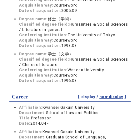
Acquisition way:
Coursework
Date of acquisition:
2005.09
Degree name:
修士（学術）
Classified degree field:
Humanities & Social Sciences
/ Literature in general
Conferring institution:
The University of Tokyo
Acquisition way:
Coursework
Date of acquisition:
1998.03
Degree name:
学士（文学）
Classified degree field:
Humanities & Social Sciences
/ Chinese literature
Conferring institution:
Waseda University
Acquisition way:
Coursework
Date of acquisition:
1996.03
Career
【 display /
non-display
】
Affiliation:
Kwansei Gakuin University
Department:
School of Law and Politics
Title:
Professor
Date:
2014.04 -
Affiliation:
Kwansei Gakuin University
Department:
Graduate School of Language,