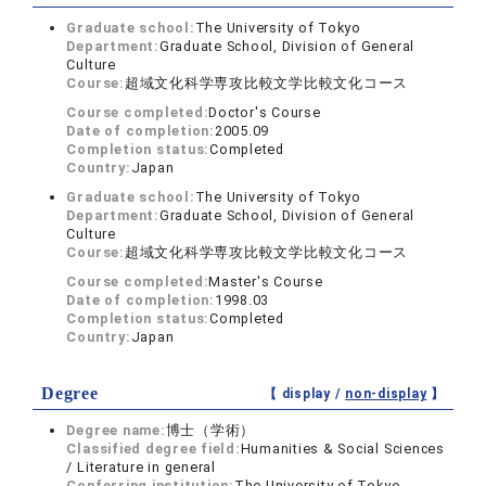
Graduate school:
The University of Tokyo
Department:
Graduate School, Division of General
Culture
Course:
超域文化科学専攻比較文学比較文化コース
Course completed:
Doctor's Course
Date of completion:
2005.09
Completion status:
Completed
Country:
Japan
Graduate school:
The University of Tokyo
Department:
Graduate School, Division of General
Culture
Course:
超域文化科学専攻比較文学比較文化コース
Course completed:
Master's Course
Date of completion:
1998.03
Completion status:
Completed
Country:
Japan
Degree
【 display /
non-display
】
Degree name:
博士（学術）
Classified degree field:
Humanities & Social Sciences
/ Literature in general
Conferring institution:
The University of Tokyo