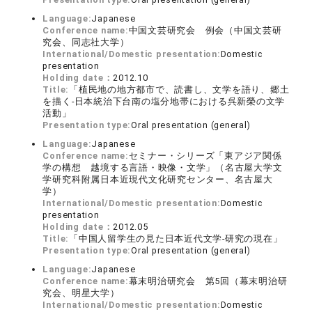
Language:
Japanese
Conference name:
中国文芸研究会 例会（中国文芸研
究会、同志社大学）
International/Domestic presentation:
Domestic
presentation
Holding date：
2012.10
Title:
「植民地の地方都市で、読書し、文学を語り、郷土
を描く‐日本統治下台南の塩分地帯における呉新榮の文学
活動」
Presentation type:
Oral presentation (general)
Language:
Japanese
Conference name:
セミナー・シリーズ「東アジア関係
学の構想 越境する言語・映像・文学」（名古屋大学文
学研究科附属日本近現代文化研究センター、名古屋大
学）
International/Domestic presentation:
Domestic
presentation
Holding date：
2012.05
Title:
「中国人留学生の見た日本近代文学‐研究の現在」
Presentation type:
Oral presentation (general)
Language:
Japanese
Conference name:
幕末明治研究会 第5回（幕末明治研
究会、明星大学）
International/Domestic presentation:
Domestic