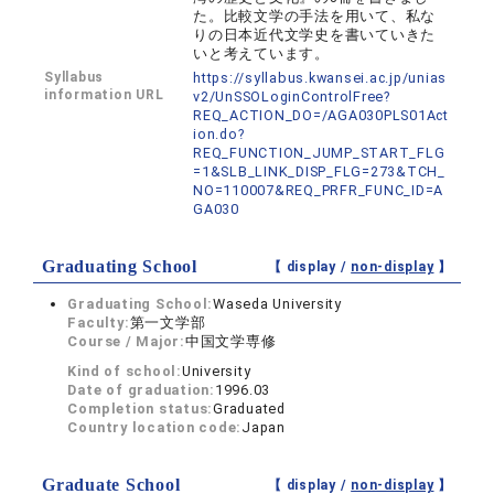
た。比較文学の手法を用いて、私な
りの日本近代文学史を書いていきた
いと考えています。
Syllabus
https://syllabus.kwansei.ac.jp/unias
information URL
v2/UnSSOLoginControlFree?
REQ_ACTION_DO=/AGA030PLS01Act
ion.do?
REQ_FUNCTION_JUMP_START_FLG
=1&SLB_LINK_DISP_FLG=273&TCH_
NO=110007&REQ_PRFR_FUNC_ID=A
GA030
Graduating School
【 display /
non-display
】
Graduating School:
Waseda University
Faculty:
第一文学部
Course / Major:
中国文学専修
Kind of school:
University
Date of graduation:
1996.03
Completion status:
Graduated
Country location code:
Japan
Graduate School
【 display /
non-display
】