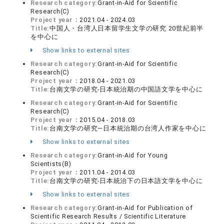
Research category:
Grant-in-Aid for Scientific
Research(C)
Project year：
2021.04 - 2024.03
Title:
中国人・台湾人日本留学生文学の研究 20世紀前半
を中心に
Show links to external sites
Research category:
Grant-in-Aid for Scientific
Research(C)
Project year：
2018.04 - 2021.03
Title:
台南文学の研究‐日本統治期の中国語文学を中心に
Research category:
Grant-in-Aid for Scientific
Research(C)
Project year：
2015.04 - 2018.03
Title:
台南文学の研究―日本統治期の台湾人作家を中心に
Show links to external sites
Research category:
Grant-in-Aid for Young
Scientists(B)
Project year：
2011.04 - 2014.03
Title:
台南文学の研究‐日本統治下の日本語文学を中心に
Show links to external sites
Research category:
Grant-in-Aid for Publication of
Scientific Research Results / Scientific Literature