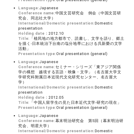
Language:
Japanese
Conference name:
中国文芸研究会 例会（中国文芸研
究会、同志社大学）
International/Domestic presentation:
Domestic
presentation
Holding date：
2012.10
Title:
「植民地の地方都市で、読書し、文学を語り、郷土
を描く‐日本統治下台南の塩分地帯における呉新榮の文学
活動」
Presentation type:
Oral presentation (general)
Language:
Japanese
Conference name:
セミナー・シリーズ「東アジア関係
学の構想 越境する言語・映像・文学」（名古屋大学文
学研究科附属日本近現代文化研究センター、名古屋大
学）
International/Domestic presentation:
Domestic
presentation
Holding date：
2012.05
Title:
「中国人留学生の見た日本近代文学‐研究の現在」
Presentation type:
Oral presentation (general)
Language:
Japanese
Conference name:
幕末明治研究会 第5回（幕末明治研
究会、明星大学）
International/Domestic presentation:
Domestic