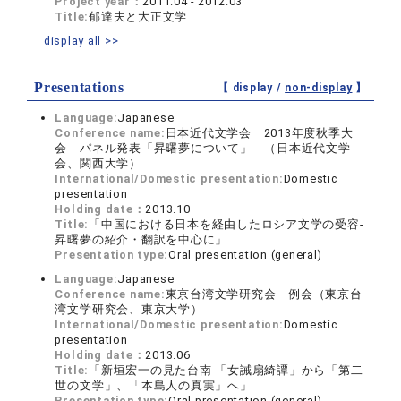
Project year：
2011.04 - 2012.03
Title:
郁達夫と大正文学
display all >>
Presentations
【 display /
non-display
】
Language:
Japanese
Conference name:
日本近代文学会 2013年度秋季大
会 パネル発表「昇曙夢について」 （日本近代文学
会、関西大学）
International/Domestic presentation:
Domestic
presentation
Holding date：
2013.10
Title:
「中国における日本を経由したロシア文学の受容‐
昇曙夢の紹介・翻訳を中心に」
Presentation type:
Oral presentation (general)
Language:
Japanese
Conference name:
東京台湾文学研究会 例会（東京台
湾文学研究会、東京大学）
International/Domestic presentation:
Domestic
presentation
Holding date：
2013.06
Title:
「新垣宏一の見た台南‐「女誡扇綺譚」から「第二
世の文学」、「本島人の真実」へ」
Presentation type:
Oral presentation (general)