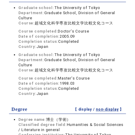
Graduate school:
The University of Tokyo
Department:
Graduate School, Division of General
Culture
Course:
超域文化科学専攻比較文学比較文化コース
Course completed:
Doctor's Course
Date of completion:
2005.09
Completion status:
Completed
Country:
Japan
Graduate school:
The University of Tokyo
Department:
Graduate School, Division of General
Culture
Course:
超域文化科学専攻比較文学比較文化コース
Course completed:
Master's Course
Date of completion:
1998.03
Completion status:
Completed
Country:
Japan
Degree
【 display /
non-display
】
Degree name:
博士（学術）
Classified degree field:
Humanities & Social Sciences
/ Literature in general
Conferring institution:
The University of Tokyo