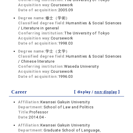
Acquisition way:
Coursework
Date of acquisition:
2005.09
Degree name:
修士（学術）
Classified degree field:
Humanities & Social Sciences
/ Literature in general
Conferring institution:
The University of Tokyo
Acquisition way:
Coursework
Date of acquisition:
1998.03
Degree name:
学士（文学）
Classified degree field:
Humanities & Social Sciences
/ Chinese literature
Conferring institution:
Waseda University
Acquisition way:
Coursework
Date of acquisition:
1996.03
Career
【 display /
non-display
】
Affiliation:
Kwansei Gakuin University
Department:
School of Law and Politics
Title:
Professor
Date:
2014.04 -
Affiliation:
Kwansei Gakuin University
Department:
Graduate School of Language,