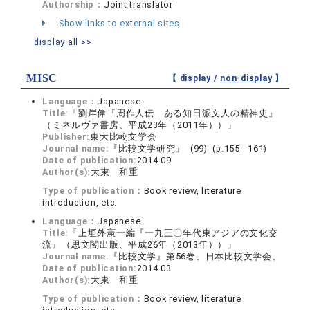
Authorship：
Joint translator
Show links to external sites
display all >>
MISC
【 display /
non-display
】
Language：
Japanese
Title:
「劉岸偉『周作人伝 ある知日派文人の精神史』
（ミネルヴァ書房、平成23年（2011年））」
Publisher:
東大比較文学会
Journal name:
『比較文学研究』 (99) (p.155 - 161)
Date of publication:
2014.09
Author(s):
大東 和重
Type of publication：
Book review, literature
introduction, etc.
Language：
Japanese
Title:
「上垣外憲一編『一九三〇年代東アジアの文化交
流』（思文閣出版、平成26年（2013年））」
Journal name:
『比較文学』第56巻、日本比較文学会、
Date of publication:
2014.03
Author(s):
大東 和重
Type of publication：
Book review, literature