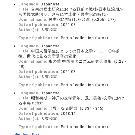
Language:
Japanese
Title:
台南の郷土研究における戦前と戦後‐日本統治期か
ら国民党統治期、さらに本土化・民主化の時代へ
Journal name:
民主化に挑戦した台湾 (p.256 - 277)
Date of publication:
2021.03
Author(s):
大東和重
Type of publication:
Part of collection (book)
Language:
Japanese
Title:
中国人留学生にとっての日本文学 ‐一九一〇年前
後、世代に見る文学受容の変化
Journal name:
夜の華 中国モダニズム研究会論集 (p.28 -
49)
Date of publication:
2021.03
Author(s):
大東和重
Type of publication:
Part of collection (book)
Language:
Japanese
Title:
昭和初期・神戸の文学青年、及川英雄 ‐文学におけ
る中央と地方
Journal name:
〈異〉なる関西 (p.334 - 345)
Date of publication:
2018.11
Author(s):
大東和重
Type of publication:
Part of collection (book)
display all >>