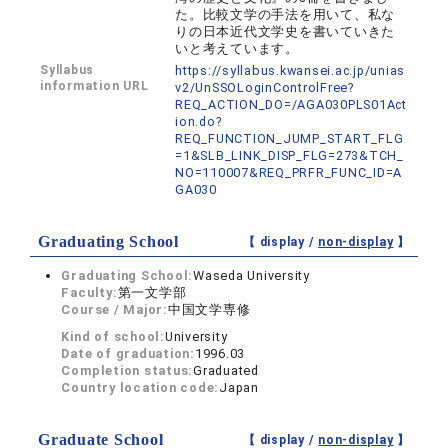
た。比較文学の手法を用いて、私な
りの日本近代文学史を書いていきた
いと考えています。
Syllabus
https://syllabus.kwansei.ac.jp/unias
information URL
v2/UnSSOLoginControlFree?
REQ_ACTION_DO=/AGA030PLS01Act
ion.do?
REQ_FUNCTION_JUMP_START_FLG
=1&SLB_LINK_DISP_FLG=273&TCH_
NO=110007&REQ_PRFR_FUNC_ID=A
GA030
Graduating School
【 display /
non-display
】
Graduating School:
Waseda University
Faculty:
第一文学部
Course / Major:
中国文学専修
Kind of school:
University
Date of graduation:
1996.03
Completion status:
Graduated
Country location code:
Japan
Graduate School
【 display /
non-display
】