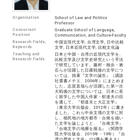
Organization
School of Law and Politics
Professor
Concurrent
Graduate School of Language,
Position
Communication, and Culture-Faculty
Research Fields,
中国近現代文学, 台湾文学, 日中比較
Keywords
文学, 日本近現代文学, 比較文化論
Teaching and
日本と中国・台湾の近現代文学を、
Research Fields
比較文学及び文学史研究という手法
で研究しています。藤村・独歩・漱
石らが活躍した日露戦後の文学につ
いては、拙著『文学の誕生』（講談
社選書メチエ、2006年）にまとめま
した。志賀直哉らが活躍した第一次
大戦後の文学については、日本に長
く留学した中国人作家・郁達夫の目
を通して、『郁達夫と大正文学』
（東京大学出版会、2012年）に書き
ました。これら中央文壇の文学に対
し、植民地の地方都市・台南を描い
た文学を論じようと、『台南文学』
『台南文学の地層を掘る』（関西学
院大学出版会、2015年・19年）『台
湾の歴史と文化』の3冊を書きまし