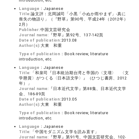
introduction, etc.
Language：
Japanese
Title:
論文評：北岡誠司「小黒「小ぬか雨やまず」‐真に
喪失の物語り」（『野草』第90号、平成24年（2012年）
2月）
Publisher:
中国文芸研究会
Journal name:
『野草』第92号、137-142頁
Date of publication:
2013.08
Author(s):
大東 和重
Type of publication：
Book review, literature
introduction, etc.
Language：
Japanese
Title:
「和泉司『日本統治期台湾と帝国の〈文壇〉 〈文
学懸賞〉がつくる〈日本語文学〉』（ひつじ書房、2012
年）」
Journal name:
『日本近代文学』第88集、日本近代文学
会、186-89頁
Date of publication:
2013.05
Author(s):
大東 和重
Type of publication：
Book review, literature
introduction, etc.
Language：
Japanese
Title:
「中国モダニズム文学を読み直す」
Journal name:
『野草』第91号、中国文芸研究会、102-