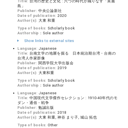
Title:
台湾の歴史と文化 : 六つの時代が織りなす「美麗
島」
Publisher:
中央公論新社
Date of publication:
2020
Author(s):
大東 和重
Type of books:
Scholarly book
Authorship：
Sole author
Show links to external sites
Language:
Japanese
Title:
台南文学の地層を掘る 日本統治期台湾・台南の
台湾人作家群像
Publisher:
関西学院大学出版会
Date of publication:
2019
Author(s):
大東和重
Type of books:
Scholarly book
Authorship：
Sole author
Language:
Japanese
Title:
中国現代文学傑作セレクション : 1910-40年代のモ
ダン・通俗・戦争
Publisher:
勉誠出版
Date of publication:
2018
Author(s):
大東 和重, 神谷 まり子, 城山 拓也
Type of books:
Other