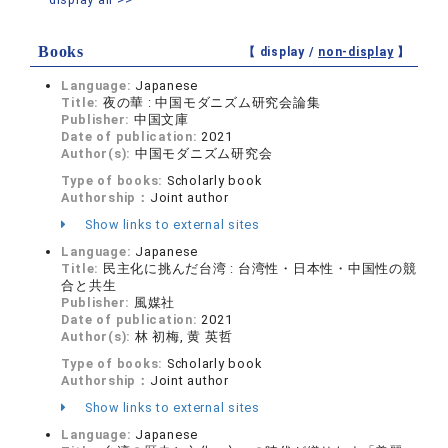
Books
【 display /
non-display
】
Language:
Japanese
Title:
夜の華 : 中国モダニズム研究会論集
Publisher:
中国文庫
Date of publication:
2021
Author(s):
中国モダニズム研究会
Type of books:
Scholarly book
Authorship：
Joint author
Show links to external sites
Language:
Japanese
Title:
民主化に挑んだ台湾 : 台湾性・日本性・中国性の競
合と共生
Publisher:
風媒社
Date of publication:
2021
Author(s):
林 初梅, 黄 英哲
Type of books:
Scholarly book
Authorship：
Joint author
Show links to external sites
Language:
Japanese