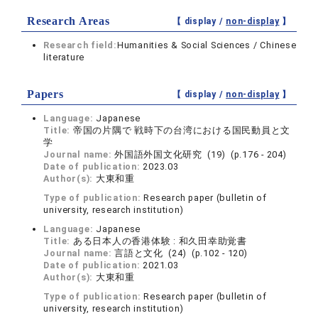
Research Areas
【 display /
non-display
】
Research field:
Humanities & Social Sciences / Chinese
literature
Papers
【 display /
non-display
】
Language:
Japanese
Title:
帝国の片隅で 戦時下の台湾における国民動員と文
学
Journal name:
外国語外国文化研究 (19) (p.176 - 204)
Date of publication:
2023.03
Author(s):
大東和重
Type of publication:
Research paper (bulletin of
university, research institution)
Language:
Japanese
Title:
ある日本人の香港体験 : 和久田幸助覚書
Journal name:
言語と文化 (24) (p.102 - 120)
Date of publication:
2021.03
Author(s):
大東和重
Type of publication:
Research paper (bulletin of
university, research institution)