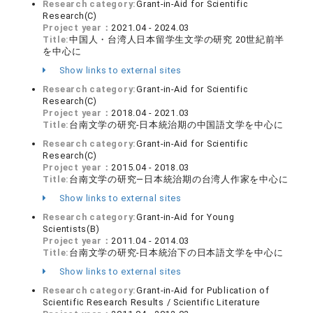
Research category:
Grant-in-Aid for Scientific
Research(C)
Project year：
2021.04 - 2024.03
Title:
中国人・台湾人日本留学生文学の研究 20世紀前半
を中心に
Show links to external sites
Research category:
Grant-in-Aid for Scientific
Research(C)
Project year：
2018.04 - 2021.03
Title:
台南文学の研究‐日本統治期の中国語文学を中心に
Research category:
Grant-in-Aid for Scientific
Research(C)
Project year：
2015.04 - 2018.03
Title:
台南文学の研究―日本統治期の台湾人作家を中心に
Show links to external sites
Research category:
Grant-in-Aid for Young
Scientists(B)
Project year：
2011.04 - 2014.03
Title:
台南文学の研究‐日本統治下の日本語文学を中心に
Show links to external sites
Research category:
Grant-in-Aid for Publication of
Scientific Research Results / Scientific Literature