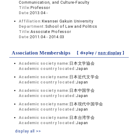
Communication, and Culture-Faculty
Title:
Professor
Date:
2013.04 -
Affiliation:
Kwansei Gakuin University
Department:
School of Law and Politics
Title:
Associate Professor
Date:
2011.04 - 2014.03
Association Memberships
【 display /
non-display
】
Academic society name:
日本文学協会
Academic country located:
Japan
Academic society name:
日本近代文学会
Academic country located:
Japan
Academic society name:
日本中国学会
Academic country located:
Japan
Academic society name:
日本現代中国学会
Academic country located:
Japan
Academic society name:
日本台湾学会
Academic country located:
Japan
display all >>