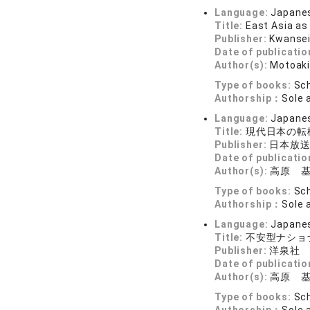
Language:
Japane
Title:
East Asia as
Publisher:
Kwansei
Date of publicatio
Author(s):
Motoaki
Type of books:
Sch
Authorship：
Sole 
Language:
Japane
Title:
現代日本の転
Publisher:
日本放
Date of publicatio
Author(s):
高原 
Type of books:
Sch
Authorship：
Sole 
Language:
Japane
Title:
不安型ナショ
Publisher:
洋泉社
Date of publicatio
Author(s):
高原 
Type of books:
Sch