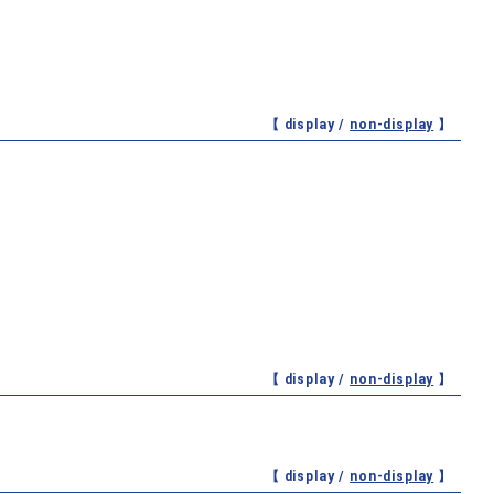
【 display /
non-display
】
【 display /
non-display
】
【 display /
non-display
】