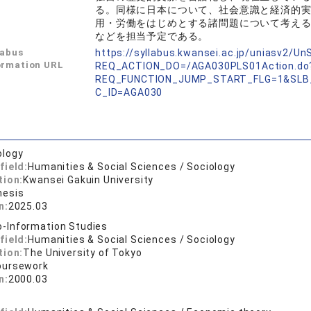
る。同様に日本について、社会意識と経済的
用・労働をはじめとする諸問題について考え
などを担当予定である。
labus
https://syllabus.kwansei.ac.jp/uniasv2/U
ormation URL
REQ_ACTION_DO=/AGA030PLS01Action.do
REQ_FUNCTION_JUMP_START_FLG=1&SLB
C_ID=AGA030
ology
field:
Humanities & Social Sciences / Sociology
tion:
Kwansei Gakuin University
hesis
n:
2025.03
o-Information Studies
field:
Humanities & Social Sciences / Sociology
tion:
The University of Tokyo
oursework
n:
2000.03