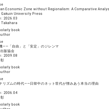
se
 an Economic Zone without Regionalism: A Comparative Analysi
 Gakuin University Press
n:
2026.03
 Takahara
olarly book
author
se
機――「自由」と「安定」のジレンマ
送出版協会
n:
2009.08
基彰
olarly book
author
se
ナリズムの時代――日韓中のネット世代が憎みあう本当の理由
n:
2006.04
基彰
olarly book