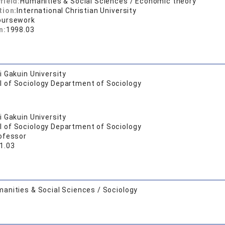
field:
Humanities & Social Sciences / Economic theory
tion:
International Christian University
oursework
n:
1998.03
 Gakuin University
l of Sociology Department of Sociology
 Gakuin University
l of Sociology Department of Sociology
ofessor
1.03
anities & Social Sciences / Sociology