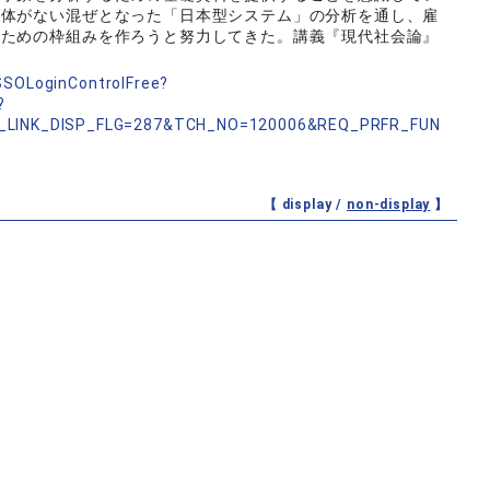
実体がない混ぜとなった「日本型システム」の分析を通し、雇
るための枠組みを作ろうと努力してきた。講義『現代社会論』
nSSOLoginControlFree?
?
_LINK_DISP_FLG=287&TCH_NO=120006&REQ_PRFR_FUN
【 display /
non-display
】