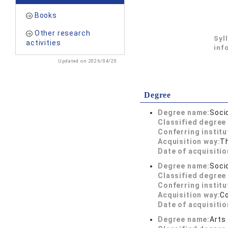
Books
Other research
Syl
activities
inf
Updated on 2026/04/20
Degree
Degree name:
Soci
Classified degree 
Conferring institu
Acquisition way:
T
Date of acquisitio
Degree name:
Soci
Classified degree 
Conferring institu
Acquisition way:
C
Date of acquisitio
Degree name:
Arts