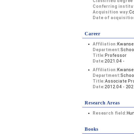
Classified degree 
Conferring institu
Acquisition way:
C
Date of acquisitio
Career
Affiliation:
Kwansei
Department:
Schoo
Title:
Professor
Date:
2021.04 -
Affiliation:
Kwansei
Department:
Schoo
Title:
Associate Pr
Date:
2012.04 - 202
Research Areas
Research field:
Hum
Books