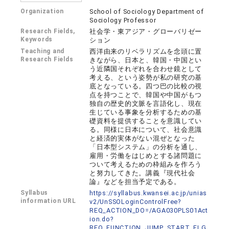
Organization
School of Sociology Department of
Sociology Professor
Research Fields,
社会学・東アジア・グローバリゼー
Keywords
ション
Teaching and
西洋由来のリベラリズムを念頭に置
Research Fields
きながら、日本と、韓国・中国とい
う近隣国それぞれを合わせ鏡として
考える、という姿勢が私の研究の基
底となっている。四つ巴の比較の視
点を持つことで、韓国や中国がもつ
独自の歴史的文脈を言語化し、現在
生じている事象を分析するための基
礎資料を提供することを意識してい
る。同様に日本について、社会意識
と経済的実体がない混ぜとなった
「日本型システム」の分析を通し、
雇用・労働をはじめとする諸問題に
ついて考えるための枠組みを作ろう
と努力してきた。講義『現代社会
論』などを担当予定である。
Syllabus
https://syllabus.kwansei.ac.jp/unias
information URL
v2/UnSSOLoginControlFree?
REQ_ACTION_DO=/AGA030PLS01Act
ion.do?
REQ_FUNCTION_JUMP_START_FLG