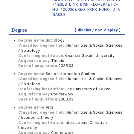
=1&SLB_LINK_DISP_FLG=287&TCH_
NO=120006&REQ_PRFR_FUNC_ID=A
GA030
Degree
【 display /
non-display
】
Degree name:
Sociology
Classified degree field:
Humanities & Social Sciences
/ Sociology
Conferring institution:
Kwansei Gakuin University
Acquisition way:
Thesis
Date of acquisition:
2025.03
Degree name:
Socio-Information Studies
Classified degree field:
Humanities & Social Sciences
/ Sociology
Conferring institution:
The University of Tokyo
Acquisition way:
Coursework
Date of acquisition:
2000.03
Degree name:
Arts
Classified degree field:
Humanities & Social Sciences
/ Economic theory
Conferring institution:
International Christian
University
Acquisition way:
Coursework