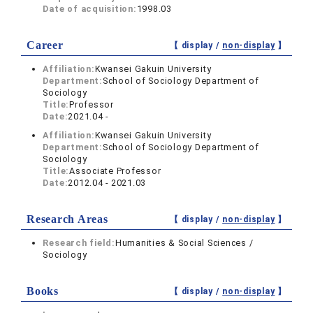
Date of acquisition:
1998.03
Career
【 display /
non-display
】
Affiliation:
Kwansei Gakuin University
Department:
School of Sociology Department of
Sociology
Title:
Professor
Date:
2021.04 -
Affiliation:
Kwansei Gakuin University
Department:
School of Sociology Department of
Sociology
Title:
Associate Professor
Date:
2012.04 - 2021.03
Research Areas
【 display /
non-display
】
Research field:
Humanities & Social Sciences /
Sociology
Books
【 display /
non-display
】