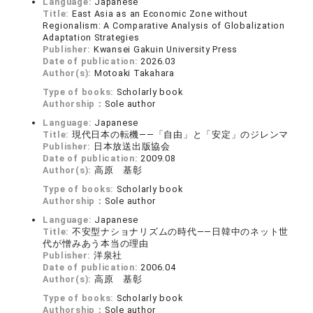
Language:
Japanese
Title:
East Asia as an Economic Zone without
Regionalism: A Comparative Analysis of Globalization
Adaptation Strategies
Publisher:
Kwansei Gakuin University Press
Date of publication:
2026.03
Author(s):
Motoaki Takahara
Type of books:
Scholarly book
Authorship：
Sole author
Language:
Japanese
Title:
現代日本の転機――「自由」と「安定」のジレンマ
Publisher:
日本放送出版協会
Date of publication:
2009.08
Author(s):
高原 基彰
Type of books:
Scholarly book
Authorship：
Sole author
Language:
Japanese
Title:
不安型ナショナリズムの時代――日韓中のネット世
代が憎みあう本当の理由
Publisher:
洋泉社
Date of publication:
2006.04
Author(s):
高原 基彰
Type of books:
Scholarly book
Authorship：
Sole author