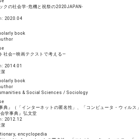
se
クの社会学-危機と祝祭の2020JAPAN-
ズ
n:
2020.04
olarly book
author
se
ト社会―映画テクストで考える―
n:
2014.01
潔
olarly book
author
umanities & Social Sciences / Sociology
se
事典』（「インターネットの匿名性」、「コンピュータ・ウィル
社会学事典』弘文堂
n:
2012.12
潔
tionary, encyclopedia