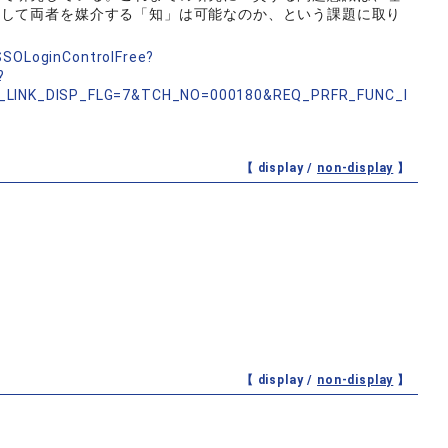
にして両者を媒介する「知」は可能なのか、という課題に取り
nSSOLoginControlFree?
?
LINK_DISP_FLG=7&TCH_NO=000180&REQ_PRFR_FUNC_I
【 display /
non-display
】
【 display /
non-display
】