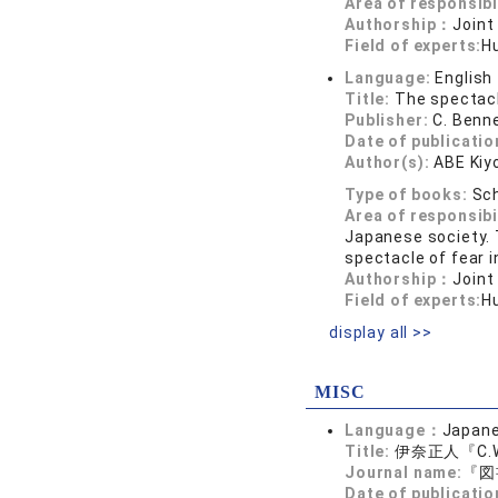
Area of responsibi
Authorship：
Joint
Field of experts:
H
Language:
English
Title:
The spectac
Publisher:
C. Benn
Date of publicatio
Author(s):
ABE Kiy
Type of books:
Sch
Area of responsibi
Japanese society. 
spectacle of fear 
Authorship：
Joint
Field of experts:
H
display all >>
MISC
Language：
Japan
Title:
伊奈正人『C
Journal name:
『図
Date of publicatio