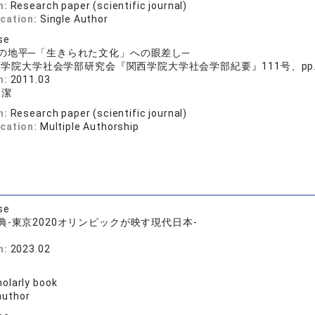
n:
Research paper (scientific journal)
ication:
Single Author
se
の地平─「生きられた文化」への眼差し─
学院大学社会学部研究会『関西学院大学社会学部紀要』111号、pp.71
n:
2011.03
潔
n:
Research paper (scientific journal)
ication:
Multiple Authorship
se
典-東京2020オリンピックが映す現代日本-
房
n:
2023.02
olarly book
author