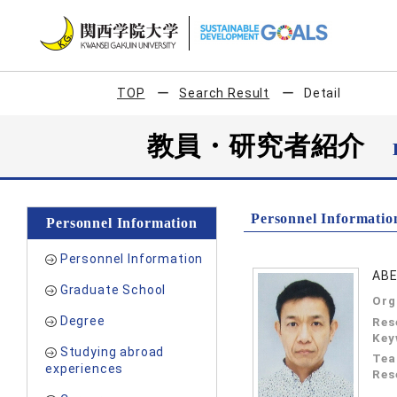
TOP
Search Result
Detail
教員・研究者紹介
Personnel Informatio
Personnel Information
Personnel Information
ABE
Graduate School
Org
Degree
Res
Key
Studying abroad
Tea
experiences
Res