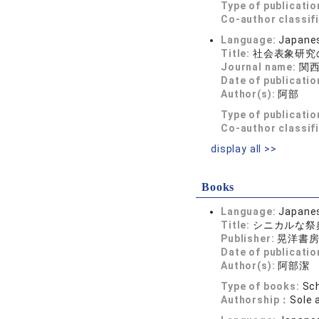
Type of publicatio
Co-author classif
Language:
Japane
Title:
社会表象研究
Journal name:
関西
Date of publicatio
Author(s):
阿部 
Type of publicatio
Co-author classif
display all >>
Books
Language:
Japane
Title:
シニカルな祭
Publisher:
晃洋書
Date of publicatio
Author(s):
阿部潔
Type of books:
Sch
Authorship：
Sole 