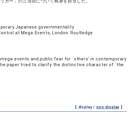
ハッカー」の三項目について執筆を担当した。
temporary Japanese governmentality
 Control at Mega-Events, London: Routledge
 mega-events and public fear for `others' in contemporary
paper tried to clarify the distinctive character of `the
【 display /
non-display
】