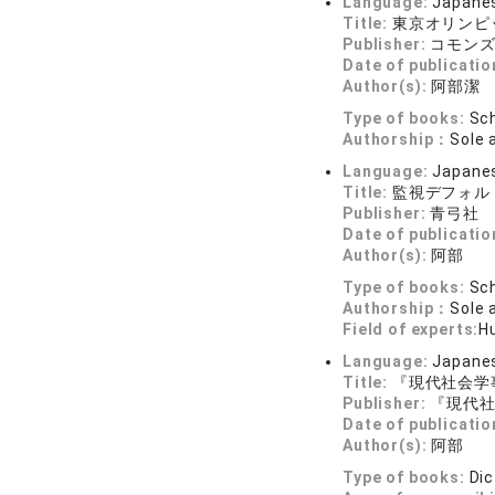
Language:
Japane
Title:
東京オリンピッ
Publisher:
コモン
Date of publicatio
Author(s):
阿部潔
Type of books:
Sch
Authorship：
Sole 
Language:
Japane
Title:
監視デフォル
Publisher:
青弓社
Date of publicatio
Author(s):
阿部 
Type of books:
Sch
Authorship：
Sole 
Field of experts:
H
Language:
Japane
Title:
『現代社会学
Publisher:
『現代
Date of publicatio
Author(s):
阿部 
Type of books:
Dic