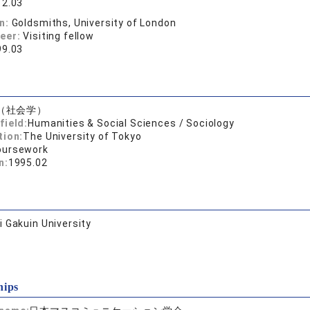
12.03
on:
Goldsmiths, University of London
reer:
Visiting fellow
99.03
（社会学）
field:
Humanities & Social Sciences / Sociology
tion:
The University of Tokyo
oursework
n:
1995.02
 Gakuin University
hips