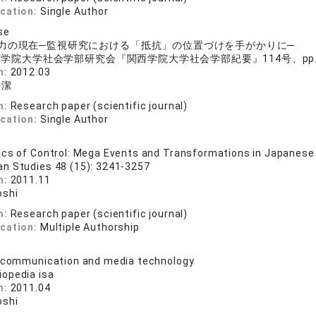
ication:
Single Author
se
力の現在─監視研究における「抵抗」の位置づけを手がかりに─
学院大学社会学部研究会『関西学院大学社会学部紀要』114号、pp.91
n:
2012.03
潔
n:
Research paper (scientific journal)
ication:
Single Author
cs of Control: Mega Events and Transformations in Japanese
an Studies 48 (15): 3241-3257
n:
2011.11
oshi
n:
Research paper (scientific journal)
ication:
Multiple Authorship
, communication and media technology
iopedia isa
n:
2011.04
oshi