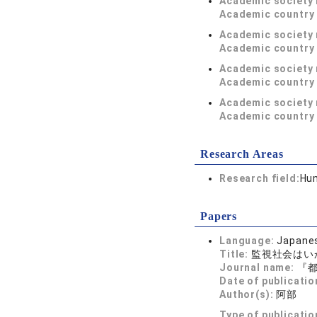
Academic society
Academic country 
Academic society
Academic country 
Academic society
Academic country 
Academic society
Academic country 
Research Areas
Research field:
Hum
Papers
Language:
Japane
Title:
監視社会はい
Journal name:
『都市
Date of publicatio
Author(s):
阿部 
Type of publicatio