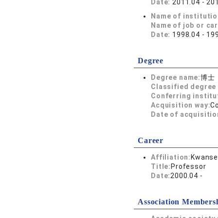
Date:
2011.04 - 20
Name of instituti
Name of job or ca
Date:
1998.04 - 19
Degree
Degree name:
博士
Classified degree 
Conferring institu
Acquisition way:
C
Date of acquisitio
Career
Affiliation:
Kwansei
Title:
Professor
Date:
2000.04 -
Association Members