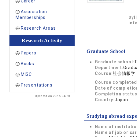
Career
Association
Memberships
Syl
inf
Research Areas
Research Activity
Graduate School
Papers
Graduate school:
T
Books
Department:
Gradua
Course:
社会情報学
MISC
Course completed
Presentations
Date of completio
Completion status
Updated on 2026/04/20
Country:
Japan
Studying abroad expe
Name of instituti
Name of job or ca