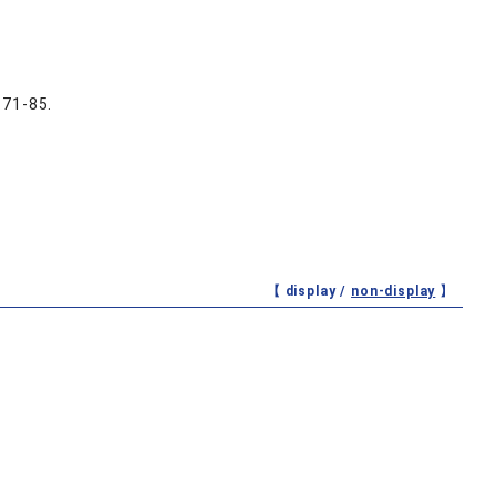
-85.
【 display /
non-display
】