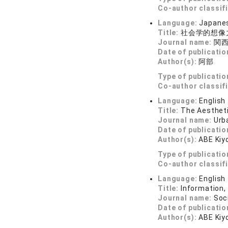
Co-author classif
Language:
Japane
Title:
社会学的想像
Journal name:
関西
Date of publicatio
Author(s):
阿部 
Type of publicatio
Co-author classif
Language:
English
Title:
The Aestheti
Journal name:
Urb
Date of publicatio
Author(s):
ABE Kiy
Type of publicatio
Co-author classif
Language:
English
Title:
Information
Journal name:
Soc
Date of publicatio
Author(s):
ABE Kiy