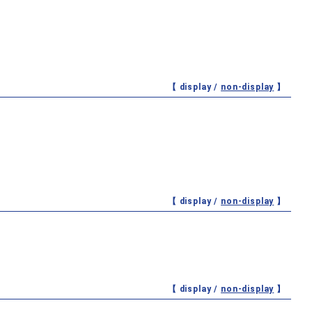
【 display /
non-display
】
【 display /
non-display
】
【 display /
non-display
】