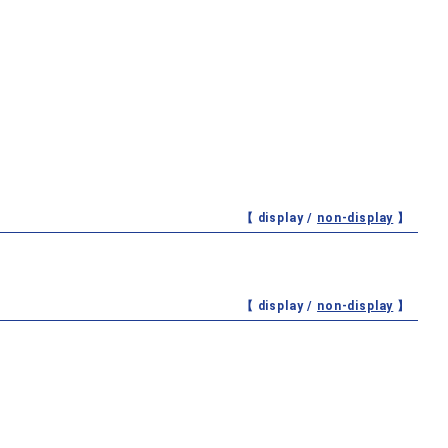
【 display /
non-display
】
【 display /
non-display
】