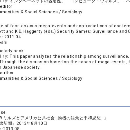
lity:
インタヘーネットの匿名性」「コンピュータ・ウィルス」「
 editor
umanities & Social Sciences / Sociology
le of fear: anxious mega-events and contradictions of con
ett and K.D. Haggerty (eds.) Security Games: Surveillance and
n:
2011.04
oshi
olarly book
lity:
This paper analyzes the relationship among surveillance,
Through the discussion based on the cases of mega-events, the 
in Japanese society.
 author
umanities & Social Sciences / Sociology
ese
.W.ミルズとアメリカ公共社会─動機の語彙と平和思想─』
書新聞』2013年8月10日
n:
2013.08