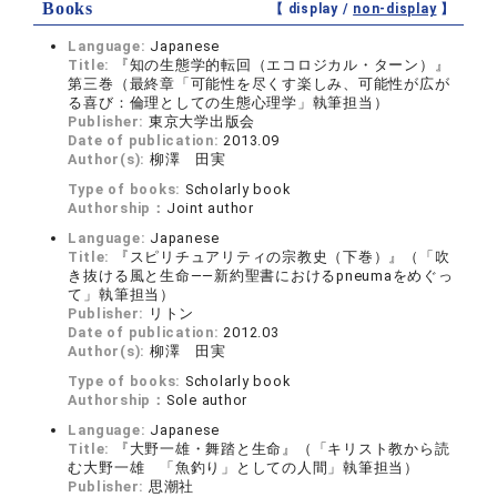
Books
【 display /
non-display
】
Language:
Japanese
Title:
『知の生態学的転回（エコロジカル・ターン）』
第三巻（最終章「可能性を尽くす楽しみ、可能性が広が
る喜び：倫理としての生態心理学」執筆担当）
Publisher:
東京大学出版会
Date of publication:
2013.09
Author(s):
柳澤 田実
Type of books:
Scholarly book
Authorship：
Joint author
Language:
Japanese
Title:
『スピリチュアリティの宗教史（下巻）』（「吹
き抜ける風と生命――新約聖書におけるpneumaをめぐっ
て」執筆担当）
Publisher:
リトン
Date of publication:
2012.03
Author(s):
柳澤 田実
Type of books:
Scholarly book
Authorship：
Sole author
Language:
Japanese
Title:
『大野一雄・舞踏と生命』（「キリスト教から読
む大野一雄 「魚釣り」としての人間」執筆担当）
Publisher:
思潮社