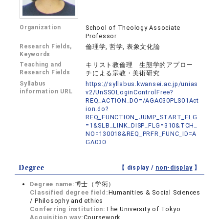
Organization
School of Theology Associate
Professor
Research Fields,
倫理学, 哲学, 表象文化論
Keywords
Teaching and
キリスト教倫理 生態学的アプロー
Research Fields
チによる宗教・美術研究
Syllabus
https://syllabus.kwansei.ac.jp/unias
information URL
v2/UnSSOLoginControlFree?
REQ_ACTION_DO=/AGA030PLS01Act
ion.do?
REQ_FUNCTION_JUMP_START_FLG
=1&SLB_LINK_DISP_FLG=310&TCH_
NO=130018&REQ_PRFR_FUNC_ID=A
GA030
Degree
【 display /
non-display
】
Degree name:
博士（学術）
Classified degree field:
Humanities & Social Sciences
/ Philosophy and ethics
Conferring institution:
The University of Tokyo
Acquisition way:
Coursework