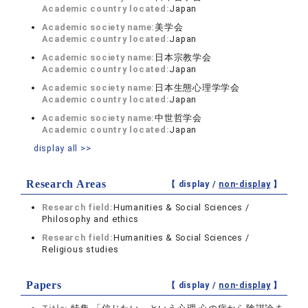
Academic country located:
Japan
Academic society name:
美学会
Academic country located:
Japan
Academic society name:
日本宗教学会
Academic country located:
Japan
Academic society name:
日本生態心理学学会
Academic country located:
Japan
Academic society name:
中世哲学会
Academic country located:
Japan
display all >>
Research Areas
【 display /
non-display
】
Research field:
Humanities & Social Sciences /
Philosophy and ethics
Research field:
Humanities & Social Sciences /
Religious studies
Papers
【 display /
non-display
】