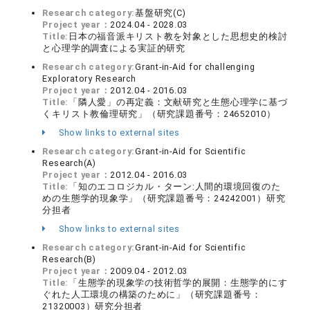
Research category:
基盤研究(C)
Project year：
2024.04 - 2028.03
Title:
日本の福音派キリスト教を対象とした思想史的検討
と心理学的調査による実証的研究
Research category:
Grant-in-Aid for challenging
Exploratory Research
Project year：
2012.04 - 2016.03
Title:
「隣人愛」の再定義：文献研究と生態心理学に基づ
くキリスト教倫理研究」（研究課題番号：24652010）
Show links to external sites
Research category:
Grant-in-Aid for Scientific
Research(A)
Project year：
2012.04 - 2016.03
Title:
「知のエコロジカル・ターン:人間的環境回復のた
めの生態学的現象学」（研究課題番号：24242001）研究
分担者
Show links to external sites
Research category:
Grant-in-Aid for Scientific
Research(B)
Project year：
2009.04 - 2012.03
Title:
「生態学的現象学の技術哲学的展開：生態学的にす
ぐれた人工環境の構築のために」（研究課題番号：
21320003）研究分担者