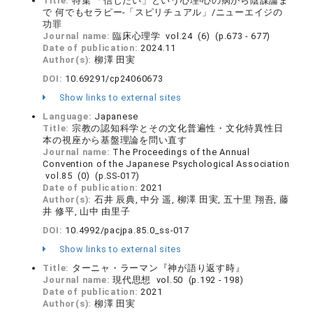
Title:
特集 「信じたい」という心理-心の病から陰謀論ま
で 何でもセラピー-「スピリチュアル」/ニューエイジの
功罪
Journal name:
臨床心理学 vol.24 (6) (p.673 - 677)
Date of publication:
2024.11
Author(s):
柳澤 田実
DOI:
10.69291/cp24060673
Show links to external sites
Language:
Japanese
Title:
宗教の認知科学とその文化普遍性・文化特異性日
本の視座から基盤理論を問い直す
Journal name:
The Proceedings of the Annual
Convention of the Japanese Psychological Association
vol.85 (0) (p.SS-017)
Date of publication:
2021
Author(s):
石井 辰典, 中分 遥, 柳澤 田実, 五十里 翔吾, 藤
井 修平, 山中 由里子
DOI:
10.4992/pacjpa.85.0_ss-017
Show links to external sites
Title:
ターニャ・ラーマン『神が語り返す時』
Journal name:
現代思想 vol.50 (p.192 - 198)
Date of publication:
2021
Author(s):
柳澤 田実