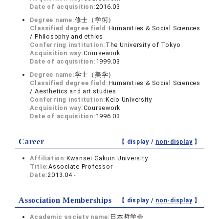
Date of acquisition:
2016.03
Degree name:
修士（学術）
Classified degree field:
Humanities & Social Sciences
/ Philosophy and ethics
Conferring institution:
The University of Tokyo
Acquisition way:
Coursework
Date of acquisition:
1999.03
Degree name:
学士（美学）
Classified degree field:
Humanities & Social Sciences
/ Aesthetics and art studies
Conferring institution:
Keio University
Acquisition way:
Coursework
Date of acquisition:
1996.03
Career
【 display /
non-display
】
Affiliation:
Kwansei Gakuin University
Title:
Associate Professor
Date:
2013.04 -
Association Memberships
【 display /
non-display
】
Academic society name:
日本哲学会