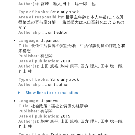
Author(s):
宮崎 雅人,田中 聡一郎 他
Type of books:
Scholarly book
Area of responsibility:
世帯主年齢と本人年齢による所
得格差の寄与度分解――格差拡大は人口高齢化によるもの
か？
Authorship：
Joint editor
Language:
Japanese
Title:
最低生活保障の実証分析 : 生活保護制度の課題と将
来構想
Publisher:
有斐閣
Date of publication:
2018
Author(s):
山田 篤裕, 駒村 康平, 四方 理人, 田中 聡一郎,
丸山 桂
Type of books:
Scholarly book
Authorship：
Joint author
Show links to external sites
Language:
Japanese
Title:
社会政策 : 福祉と労働の経済学
Publisher:
有斐閣
Date of publication:
2015
Author(s):
駒村 康平, 山田 篤裕, 四方 理人, 田中 聡一郎,
丸山 桂
Type of books:
Textbook, survey, introduction