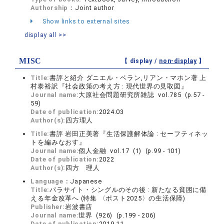
Authorship：
Joint author
Show links to external sites
display all >>
MISC
【 display /
non-display
】
Title:
書評と紹介 ダニエル・ベラン,リアン・マホン著 上
村泰裕訳『社会政策の考え方 : 現代世界の見取図』
Journal name:
大原社会問題研究所雑誌 vol.785 (p.57 -
59)
Date of publication:
2024.03
Author(s):
四方理人
Title:
書評 岩田正美著『生活保護解体論 : セーフティネッ
トを編みなおす』
Journal name:
個人金融 vol.17 (1) (p.99 - 101)
Date of publication:
2022
Author(s):
四方 理人
Language：
Japanese
Title:
パラサイト・シングルのその後 : 新たなる貧困に備
える年金改革へ (特集 〈ポスト2025〉の生活保障)
Publisher:
岩波書店
Journal name:
世界 (926) (p.199 - 206)
Date of publication:
2019.11