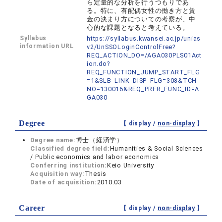
ら定量的な分析を行うつもりであ
る。特に、有配偶女性の働き方と賃
金の決まり方についての考察が、中
心的な課題となると考えている。
Syllabus
https://syllabus.kwansei.ac.jp/unias
information URL
v2/UnSSOLoginControlFree?
REQ_ACTION_DO=/AGA030PLS01Act
ion.do?
REQ_FUNCTION_JUMP_START_FLG
=1&SLB_LINK_DISP_FLG=308&TCH_
NO=130016&REQ_PRFR_FUNC_ID=A
GA030
Degree
【 display /
non-display
】
Degree name:
博士（経済学）
Classified degree field:
Humanities & Social Sciences
/ Public economics and labor economics
Conferring institution:
Keio University
Acquisition way:
Thesis
Date of acquisition:
2010.03
Career
【 display /
non-display
】