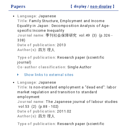
Papers
【 display /
non-display
】
Language:
Japanese
Title:
Family Structure, Employment and Income
Equality in Japan : Decomposition Analysis of Age-
specific Income Inequality
Journal name:
季刊社会保障研究 vol.49 (3) (p.326 -
338)
Date of publication:
2013
Author(s):
四方 理人
Type of publication:
Research paper (scientific
journal)
Co-author classification:
Single Author
Show links to external sites
Language:
Japanese
Title:
Is non-standard employment a "dead end": labor
market regulation and transition to standard
employment
Journal name:
The Japanese journal of labour studies
vol.53 (2) (p.88 - 102)
Date of publication:
2011.02
Author(s):
四方 理人
Type of publication:
Research paper (scientific