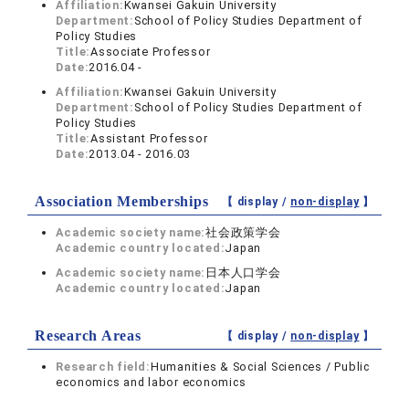
Affiliation:
Kwansei Gakuin University
Department:
School of Policy Studies Department of
Policy Studies
Title:
Associate Professor
Date:
2016.04 -
Affiliation:
Kwansei Gakuin University
Department:
School of Policy Studies Department of
Policy Studies
Title:
Assistant Professor
Date:
2013.04 - 2016.03
Association Memberships
【 display /
non-display
】
Academic society name:
社会政策学会
Academic country located:
Japan
Academic society name:
日本人口学会
Academic country located:
Japan
Research Areas
【 display /
non-display
】
Research field:
Humanities & Social Sciences / Public
economics and labor economics