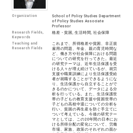
Organization
School of Policy Studies Department
of Policy Studies Associate
Professor
Research Fields,
格差・貧困, 生活時間, 社会保障
Keywords
Teaching and
これまで、所得格差や貧困、非正規
Research Fields
雇用の問題、年金、親の育児時間な
ど、働き方や社会保障における問題
についての研究を行ってきた。最近
の研究テーマは、近年生活保護を受
ける人々が増え続けているが、就労
支援や職業訓練により生活保護受給
者が就職することができるようにな
り、生活保護から自立することがで
きるのかについて、データによる分
析を行っている。また、生活保護世
帯の子どもの教育支援や貧困世帯の
子どもの高校中退についての分析を
行い、貧困の再生産を防ぐ手立てに
ついて考えている。今後の研究テー
マとしては、この20年間の日本にお
ける所得分配の変化について、労働
市場、家族、政策のそれぞれの面か