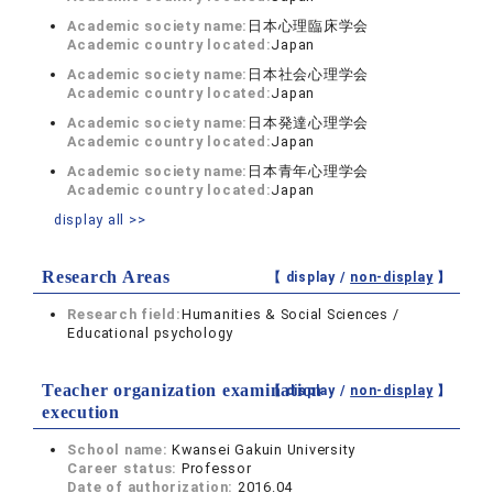
Academic society name:
日本心理臨床学会
Academic country located:
Japan
Academic society name:
日本社会心理学会
Academic country located:
Japan
Academic society name:
日本発達心理学会
Academic country located:
Japan
Academic society name:
日本青年心理学会
Academic country located:
Japan
display all >>
Research Areas
【 display /
non-display
】
Research field:
Humanities & Social Sciences /
Educational psychology
Teacher organization examination
【 display /
non-display
】
execution
School name:
Kwansei Gakuin University
Career status:
Professor
Date of authorization:
2016.04