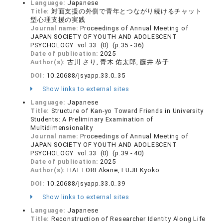
Language:
Japanese
Title:
対面支援の外側で青年とつながり続けるチャット
型心理支援の実践
Journal name:
Proceedings of Annual Meeting of
JAPAN SOCIETY OF YOUTH AND ADOLESCENT
PSYCHOLOGY vol.33 (0) (p.35 - 36)
Date of publication:
2025
Author(s):
古川 さり, 青木 佑太郎, 藤井 恭子
DOI:
10.20688/jsyapp.33.0_35
Show links to external sites
Language:
Japanese
Title:
Structure of Kan-yo Toward Friends in University
Students: A Preliminary Examination of
Multidimensionality
Journal name:
Proceedings of Annual Meeting of
JAPAN SOCIETY OF YOUTH AND ADOLESCENT
PSYCHOLOGY vol.33 (0) (p.39 - 40)
Date of publication:
2025
Author(s):
HATTORI Akane, FUJII Kyoko
DOI:
10.20688/jsyapp.33.0_39
Show links to external sites
Language:
Japanese
Title:
Reconstruction of Researcher Identity Along Life