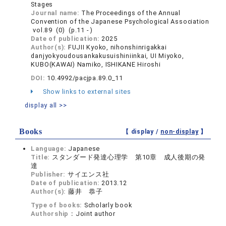
Stages
Journal name:
The Proceedings of the Annual
Convention of the Japanese Psychological Association
vol.89 (0) (p.11 - )
Date of publication:
2025
Author(s):
FUJII Kyoko, nihonshinrigakkai
danjyokyoudousankakusuishiniinkai, UI Miyoko,
KUBO(KAWAI) Namiko, ISHIKANE Hiroshi
DOI:
10.4992/pacjpa.89.0_11
Show links to external sites
display all >>
Books
【 display /
non-display
】
Language:
Japanese
Title:
スタンダード発達心理学 第10章 成人後期の発
達
Publisher:
サイエンス社
Date of publication:
2013.12
Author(s):
藤井 恭子
Type of books:
Scholarly book
Authorship：
Joint author