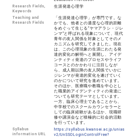
Research Fields,
生涯発達心理学
Keywords
Teaching and
「生涯発達心理学」が専門です。な
Research Fields
かでも、他者との適度な心理的距離
をめぐって生じる“ヤマアラシ・ジレ
ンマ”と呼ばれる現象について、現代
青年の友人関係を対象としてそのメ
カニズムを研究してきました。現在
は、この心理現象の生涯にわたる発
達的変化の解明へと展開し、アイデ
ンティティ発達のプロセスやライフ
コースとのかかわりに注目しなが
ら、成人期以降の友人関係でいかに
ジレンマが発達的変化を遂げていく
のかについて研究を進めています。
そのほか、医療職や教職を中心とし
た職業的アイデンティティの発達に
ついても研究テーマとしています。
一方、臨床心理士であることから、
中学校でのスクールカウンセラーと
しての臨床経験があるほか、現職研
修や講演会など積極的に社会的活動
を行っています。
Syllabus
https://syllabus.kwansei.ac.jp/unias
information URL
v2/UnSSOLoginControlFree?