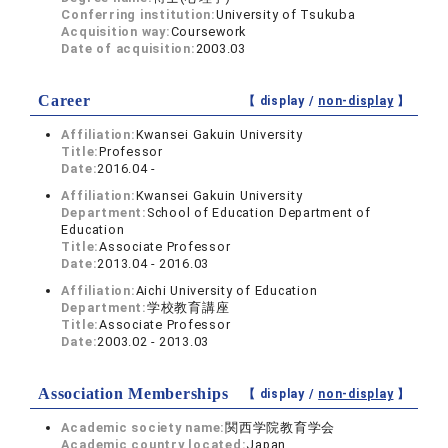
Conferring institution:
University of Tsukuba
Acquisition way:
Coursework
Date of acquisition:
2003.03
Career
【 display /
non-display
】
Affiliation:
Kwansei Gakuin University
Title:
Professor
Date:
2016.04 -
Affiliation:
Kwansei Gakuin University
Department:
School of Education Department of
Education
Title:
Associate Professor
Date:
2013.04 - 2016.03
Affiliation:
Aichi University of Education
Department:
学校教育講座
Title:
Associate Professor
Date:
2003.02 - 2013.03
Association Memberships
【 display /
non-display
】
Academic society name:
関西学院教育学会
Academic country located:
Japan