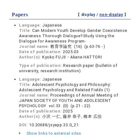
Papers
【 display /
non-display
】
Language:
Japanese
Title:
Can Modern Youth Develop Gender Coexistence
Awareness Thorough Dialogue?-Study Using the
Dialogue for Awareness Program-
Journal name:
教育学論究 (16) (p.63-76 - )
Date of publication:
2025.03
Author(s):
Kyoko FUJII・Akane HATTORI
Type of publication:
Research paper (bulletin of
university, research institution)
Language:
Japanese
Title:
Adolescent Psychology and Philosophy:
Adolescent Psychology and Related Fields (1)
Journal name:
Proceedings of Annual Meeting of
JAPAN SOCIETY OF YOUTH AND ADOLESCENT
PSYCHOLOGY vol.33 (0) (p.21 - 22)
Date of publication:
2025
Author(s):
小沢 一仁, 藤井 恭子, 橋本 広信
DOI:
10.20688/jsyapp.33.0_21
Show links to external sites