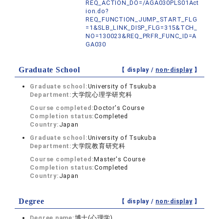
REQ_ACTION_DO=/AGA030PLS01Act
ion.do?
REQ_FUNCTION_JUMP_START_FLG
=1&SLB_LINK_DISP_FLG=315&TCH_
NO=130023&REQ_PRFR_FUNC_ID=A
GA030
Graduate School
【 display /
non-display
】
Graduate school:
University of Tsukuba
Department:
大学院心理学研究科
Course completed:
Doctor's Course
Completion status:
Completed
Country:
Japan
Graduate school:
University of Tsukuba
Department:
大学院教育研究科
Course completed:
Master's Course
Completion status:
Completed
Country:
Japan
Degree
【 display /
non-display
】
Degree name:
博士(心理学)