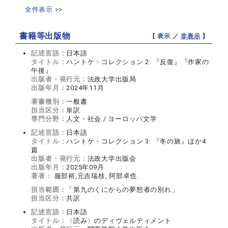
全件表示 >>
書籍等出版物
【 表示 ／
非表示
】
記述言語：
日本語
タイトル：
ハントケ・コレクション 2: 『反復』『作家の
午後』
出版者・発行元：
法政大学出版局
出版年月：
2024年11月
著書種別：
一般書
担当区分：
単訳
専門分野：
人文・社会 / ヨーロッパ文学
記述言語：
日本語
タイトル：
ハントケ・コレクション 3: 『冬の旅』ほか4
篇
出版者・発行元：
法政大学出版会
出版年月：
2025年09月
著者：
服部裕,元吉瑞枝, 阿部卓也
担当範囲：
「第九のくにからの夢想者の別れ」
担当区分：
共訳
記述言語：
日本語
タイトル：
〈読み〉のディヴェルティメント