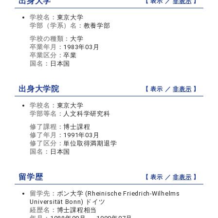
出身大学
【 表示 ／
非表示
】
学校名：
東京大学
学部（学系）名：
教養学部
学校の種類：
大学
卒業年月：
1983年03月
卒業区分：
卒業
国名：
日本国
出身大学院
【 表示 ／
非表示
】
学校名：
東京大学
学部等名：
人文科学研究科
修了課程：
博士課程
修了年月：
1991年03月
修了区分：
単位取得満期退学
国名：
日本国
留学歴
【 表示 ／
非表示
】
留学先：
ボン大学 (Rheinische Friedrich-Wilhelms
Universität Bonn) ドイツ
経歴名：
博士課程相当