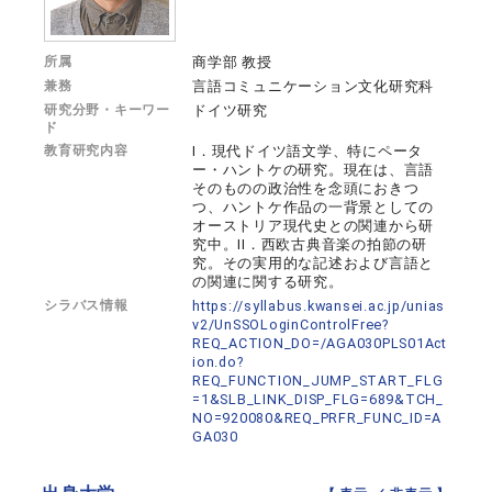
所属
商学部 教授
兼務
言語コミュニケーション文化研究科
研究分野・キーワー
ドイツ研究
ド
教育研究内容
I．現代ドイツ語文学、特にペータ
ー・ハントケの研究。現在は、言語
そのものの政治性を念頭におきつ
つ、ハントケ作品の一背景としての
オーストリア現代史との関連から研
究中。II．西欧古典音楽の拍節の研
究。その実用的な記述および言語と
の関連に関する研究。
シラバス情報
https://syllabus.kwansei.ac.jp/unias
v2/UnSSOLoginControlFree?
REQ_ACTION_DO=/AGA030PLS01Act
ion.do?
REQ_FUNCTION_JUMP_START_FLG
=1&SLB_LINK_DISP_FLG=689&TCH_
NO=920080&REQ_PRFR_FUNC_ID=A
GA030