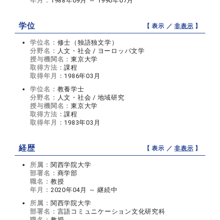
年月：
1988年09月 ～ 1990年07月
学位
【 表示 ／
非表示
】
学位名：
修士（独語独文学）
分野名：
人文・社会 / ヨーロッパ文学
授与機関名：
東京大学
取得方法：
課程
取得年月：
1986年03月
学位名：
教養学士
分野名：
人文・社会 / 地域研究
授与機関名：
東京大学
取得方法：
課程
取得年月：
1983年03月
経歴
【 表示 ／
非表示
】
所属：
関西学院大学
部署名：
商学部
職名：
教授
年月：
2020年04月 ～ 継続中
所属：
関西学院大学
部署名：
言語コミュニケーション文化研究科
職名：
教授