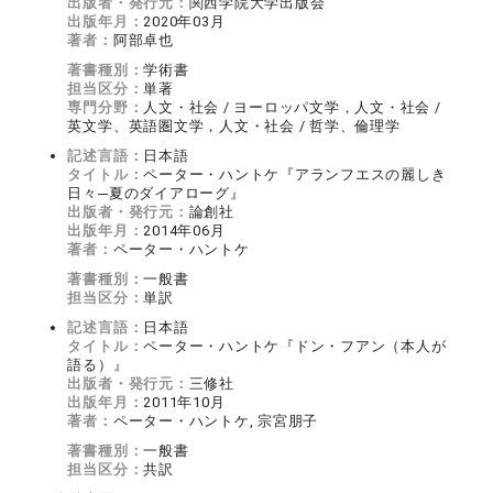
出版者・発行元：
関西学院大学出版会
出版年月：
2020年03月
著者：
阿部卓也
著書種別：
学術書
担当区分：
単著
専門分野：
人文・社会 / ヨーロッパ文学，人文・社会 /
英文学、英語圏文学，人文・社会 / 哲学、倫理学
記述言語：
日本語
タイトル：
ペーター・ハントケ『アランフエスの麗しき
日々─夏のダイアローグ』
出版者・発行元：
論創社
出版年月：
2014年06月
著者：
ペーター・ハントケ
著書種別：
一般書
担当区分：
単訳
記述言語：
日本語
タイトル：
ペーター・ハントケ『ドン・フアン（本人が
語る）』
出版者・発行元：
三修社
出版年月：
2011年10月
著者：
ペーター・ハントケ, 宗宮朋子
著書種別：
一般書
担当区分：
共訳