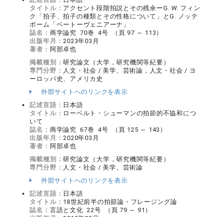
タイトル：
アクセント段階拍説とその残余ーG. W. フィン
ク「拍子、拍子の種類とその性格について」とG. ノッテ
ボーム「ベートーヴェニアーナ」
誌名：
商学論究 70巻 4号 （頁 97 ～ 113）
出版年月：
2023年03月
著者：
阿部卓也
掲載種別：
研究論文（大学，研究機関等紀要）
専門分野：
人文・社会 / 美学、芸術論，人文・社会 / ヨ
ーロッパ史、アメリカ史
外部サイトへのリンクを表示
記述言語：
日本語
タイトル：
ローベルト・シューマンの拍節的不協和につ
いて
誌名：
商学論究 67巻 4号 （頁 125 ～ 143）
出版年月：
2020年03月
著者：
阿部卓也
掲載種別：
研究論文（大学，研究機関等紀要）
専門分野：
人文・社会 / 美学、芸術論
外部サイトへのリンクを表示
記述言語：
日本語
タイトル：
18世紀前半の拍節論・フレージング論
誌名：
言語と文化 22号 （頁 79 ～ 91）