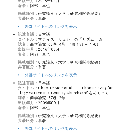
出版年月：
2019年03月
著者：
阿部 卓也
掲載種別：
研究論文（大学，研究機関等紀要）
共著区分：
単著
外部サイトへのリンクを表示
記述言語：
日本語
タイトル：
マティス・リュシーの「リズム」論
誌名：
商学論究 63巻 4号 （頁 153 ～ 170）
出版年月：
2016年03月
著者：
阿部 卓也
掲載種別：
研究論文（大学，研究機関等紀要）
共著区分：
単著
外部サイトへのリンクを表示
記述言語：
日本語
タイトル：
Obscure Memorial ─ Thomas Gray ”An
Elegy Written in a Country Churchyard"をめぐって ─
誌名：
商学論究 57巻 2号
出版年月：
2009年09月
著者：
阿部 卓也
掲載種別：
研究論文（大学，研究機関等紀要）
共著区分：
単著
外部サイトへのリンクを表示