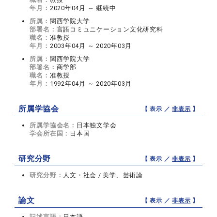
年月：
2020年04月 ～ 継続中
所属：
関西学院大学
部署名：
言語コミュニケーション文化研究科
職名：
准教授
年月：
2003年04月 ～ 2020年03月
所属：
関西学院大学
部署名：
商学部
職名：
准教授
年月：
1992年04月 ～ 2020年03月
所属学協会
【 表示 ／
非表示
】
所属学協会名：
日本独文学会
学会所在国：
日本国
研究分野
【 表示 ／
非表示
】
研究分野：
人文・社会 / 美学、芸術論
論文
【 表示 ／
非表示
】
記述言語：
日本語