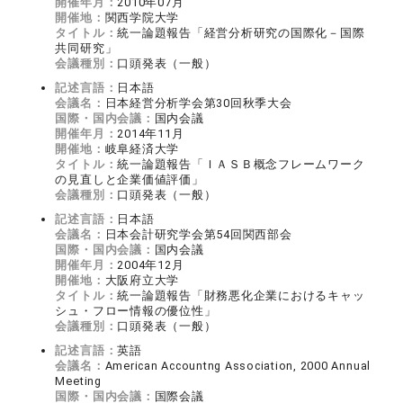
開催年月：
2010年07月
開催地：
関西学院大学
タイトル：
統一論題報告「経営分析研究の国際化－国際
共同研究」
会議種別：
口頭発表（一般）
記述言語：
日本語
会議名：
日本経営分析学会第30回秋季大会
国際・国内会議：
国内会議
開催年月：
2014年11月
開催地：
岐阜経済大学
タイトル：
統一論題報告「ＩＡＳＢ概念フレームワーク
の見直しと企業価値評価」
会議種別：
口頭発表（一般）
記述言語：
日本語
会議名：
日本会計研究学会第54回関西部会
国際・国内会議：
国内会議
開催年月：
2004年12月
開催地：
大阪府立大学
タイトル：
統一論題報告「財務悪化企業におけるキャッ
シュ・フロー情報の優位性」
会議種別：
口頭発表（一般）
記述言語：
英語
会議名：
American Accountng Association, 2000 Annual
Meeting
国際・国内会議：
国際会議