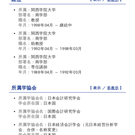
所属：
関西学院大学
部署名：
商学部
職名：
教授
年月：
1998年04月 ～ 継続中
所属：
関西学院大学
部署名：
商学部
職名：
助教授
年月：
1992年04月 ～ 1998年03月
所属：
関西学院大学
部署名：
商学部
職名：
専任講師
年月：
1988年04月 ～ 1992年03月
所属学協会
【 表示 ／
非表示
】
所属学協会名：
日本会計研究学会
学会所在国：
日本国
所属学協会名：
国際会計研究学会
学会所在国：
日本国
所属学協会名：
日本経済会計学会（元日本経営分析学
会、合併・名称変更）
学会所在国：
日本国