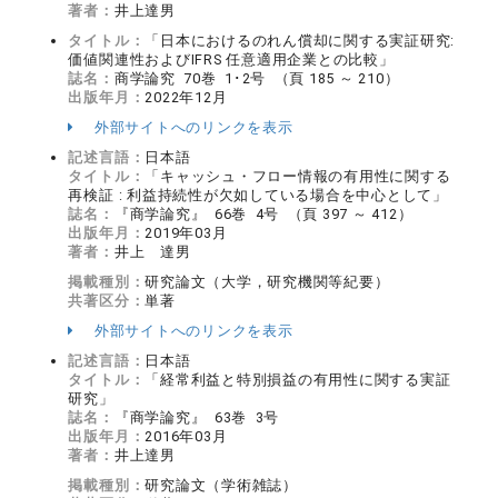
著者：
井上達男
タイトル：
「日本におけるのれん償却に関する実証研究:
価値関連性およびIFRS 任意適用企業との比較」
誌名：
商学論究 70巻 1･2号 （頁 185 ～ 210）
出版年月：
2022年12月
外部サイトへのリンクを表示
記述言語：
日本語
タイトル：
「キャッシュ・フロー情報の有用性に関する
再検証 : 利益持続性が欠如している場合を中心として」
誌名：
『商学論究』 66巻 4号 （頁 397 ～ 412）
出版年月：
2019年03月
著者：
井上 達男
掲載種別：
研究論文（大学，研究機関等紀要）
共著区分：
単著
外部サイトへのリンクを表示
記述言語：
日本語
タイトル：
「経常利益と特別損益の有用性に関する実証
研究」
誌名：
『商学論究』 63巻 3号
出版年月：
2016年03月
著者：
井上達男
掲載種別：
研究論文（学術雑誌）