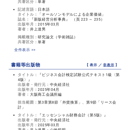
共著区分：
単著
記述言語：
日本語
タイトル：
「オールソンモデルによる企業価値」
誌名：
『新版経営分析事典』 （頁 223 ～ 235）
出版年月：
2015年03月
著者：
井上達男
掲載種別：
研究論文（学術雑誌）
共著区分：
単著
全件表示 >>
書籍等出版物
【 表示 ／
非表示
】
タイトル：
『ビジネス会計検定試験公式テキスト1級〈第
4版〉』
出版者・発行元：
中央経済社
出版年月：
2025年04月
著者：
大阪商工会議所編
担当範囲：
第3章第8節「外貨換算」、第9節「リース会
計」
タイトル：
『エッセンシャル財務会計（第5版）』
出版者・発行元：
中央経済社
出版年月：
2025年03月
著者：
井上達男・山地範明