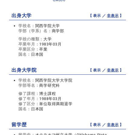
出身大学
【 表示 ／
非表示
】
学校名：
関西学院大学
学部（学系）名：
商学部
学校の種類：
大学
卒業年月：
1983年03月
卒業区分：
卒業
国名：
日本国
出身大学院
【 表示 ／
非表示
】
学校名：
関西学院大学大学院
学部等名：
商学研究科
修了課程：
博士課程
修了年月：
1988年03月
修了区分：
単位取得満期退学
国名：
日本国
留学歴
【 表示 ／
非表示
】
留学先：
オクラホマ州立大学（Oklahoma State