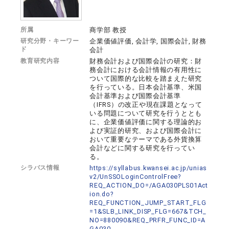
所属
商学部 教授
研究分野・キーワー
企業価値評価, 会計学, 国際会計, 財務
ド
会計
教育研究内容
財務会計および国際会計の研究：財
務会計における会計情報の有用性に
ついて国際的な比較を踏まえた研究
を行っている。日本会計基準、米国
会計基準および国際会計基準
（IFRS）の改正や現在課題となって
いる問題について研究を行うととも
に、企業価値評価に関する理論的お
よび実証的研究、および国際会計に
おいて重要なテーマである外貨換算
会計などに関する研究を行ってい
る。
シラバス情報
https://syllabus.kwansei.ac.jp/unias
v2/UnSSOLoginControlFree?
REQ_ACTION_DO=/AGA030PLS01Act
ion.do?
REQ_FUNCTION_JUMP_START_FLG
=1&SLB_LINK_DISP_FLG=667&TCH_
NO=880090&REQ_PRFR_FUNC_ID=A
GA030