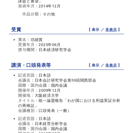
課題と展望」
発表年月：
2014年12月
作品分類：
その他
受賞
【 表示 ／
非表示
】
賞名：
功績賞
受賞年月：
2025年06月
授与機関：
日本経済研究学会
講演・口頭発表等
【 表示 ／
非表示
】
記述言語：
日本語
会議名：
日本会計研究学会第59回関西部会
国際・国内会議：
国内会議
開催年月：
2009年12月
開催地：
大阪経済大学
タイトル：
統一論題報告「わが国における利益実証分析
の再検証」
会議種別：
口頭発表（一般）
記述言語：
日本語
会議名：
日本経営分析学会
国際・国内会議：
国内会議