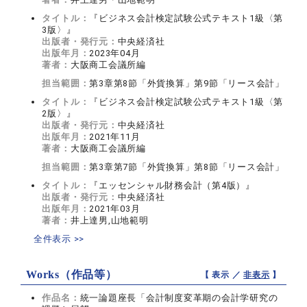
タイトル：
『ビジネス会計検定試験公式テキスト1級〈第
3版〉』
出版者・発行元：
中央経済社
出版年月：
2023年04月
著者：
大阪商工会議所編
担当範囲：
第3章第8節「外貨換算」第9節「リース会計」
タイトル：
『ビジネス会計検定試験公式テキスト1級〈第
2版〉』
出版者・発行元：
中央経済社
出版年月：
2021年11月
著者：
大阪商工会議所編
担当範囲：
第3章第7節「外貨換算」第8節「リース会計」
タイトル：
『エッセンシャル財務会計（第4版）』
出版者・発行元：
中央経済社
出版年月：
2021年03月
著者：
井上達男,山地範明
全件表示 >>
Works（作品等）
【 表示 ／
非表示
】
作品名：
統一論題座長「会計制度変革期の会計学研究の