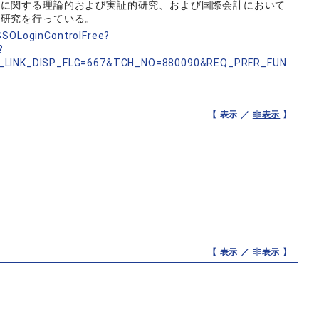
価に関する理論的および実証的研究、および国際会計において
る研究を行っている。
nSSOLoginControlFree?
?
_LINK_DISP_FLG=667&TCH_NO=880090&REQ_PRFR_FUN
【 表示 ／
非表示
】
【 表示 ／
非表示
】