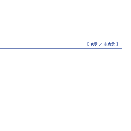
【 表示 ／
非表示
】