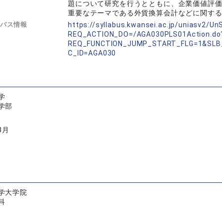
題について研究を行うとともに、企業価値評
重要なテーマである外貨換算会計などに関す
バス情報
https://syllabus.kwansei.ac.jp/uniasv2/U
REQ_ACTION_DO=/AGA030PLS01Action.do
REQ_FUNCTION_JUMP_START_FLG=1&SLB
C_ID=AGA030
学
学部
3月
学大学院
科