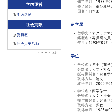
修了年月：
1988年0
学内運営
修了区分：
単位取得
国名：
日本国
学内活動
留学歴
社会貢献
留学先：
オクラホマ州立
委員歴
経歴名：
客員研究員
年月：
1993年09月 
社会貢献活動
2026/04/21 更新
学位
学位名：
博士（商学
分野名：
人文・社会 
授与機関名：
関西学
取得方法：
論文
取得年月：
2000年0
学位名：
商学修士
分野名：
人文・社会 
授与機関名：
関西学
取得方法：
課程
取得年月：
1985年0