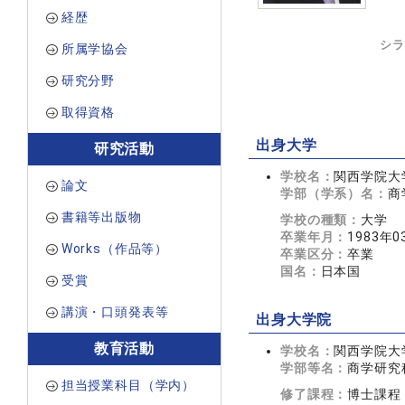
経歴
シラ
所属学協会
研究分野
取得資格
出身大学
研究活動
学校名：
関西学院大
論文
学部（学系）名：
商
書籍等出版物
学校の種類：
大学
卒業年月：
1983年0
Works（作品等）
卒業区分：
卒業
国名：
日本国
受賞
講演・口頭発表等
出身大学院
教育活動
学校名：
関西学院大
学部等名：
商学研究
担当授業科目（学内）
修了課程：
博士課程