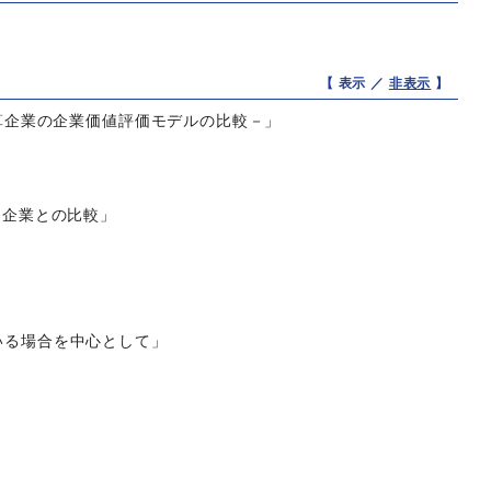
【 表示 ／
非表示
】
決算企業の企業価値評価モデルの比較－」
用企業との比較」
いる場合を中心として」