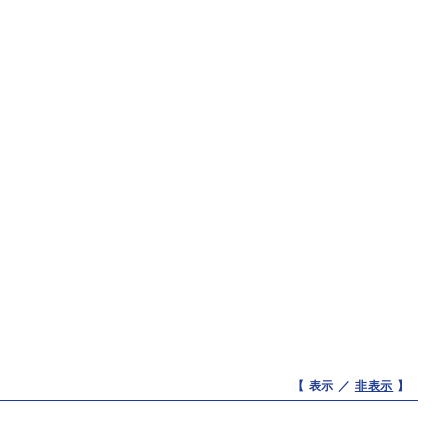
【 表示 ／
非表示
】