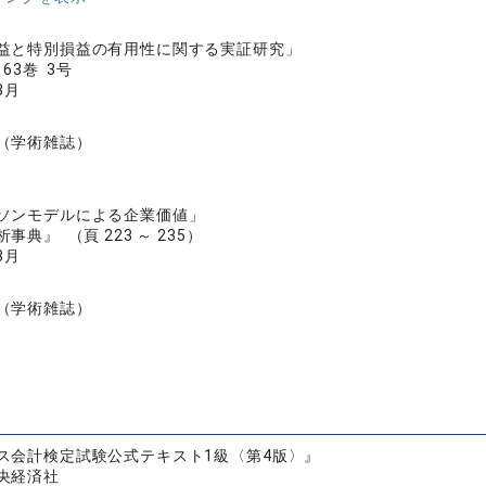
益と特別損益の有用性に関する実証研究」
63巻 3号
3月
（学術雑誌）
ソンモデルによる企業価値」
典』 （頁 223 ～ 235）
3月
（学術雑誌）
ス会計検定試験公式テキスト1級〈第4版〉』
央経済社