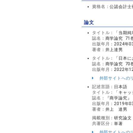
資格名：
公認会計士
論文
タイトル：
「当期純
誌名：
商学論究 71
出版年月：
2024年0
著者：
井上達男
タイトル：
「日本に
誌名：
商学論究 70巻 
出版年月：
2022年1
外部サイトへの
記述言語：
日本語
タイトル：
「キャッ
誌名：
『商学論究』 6
出版年月：
2019年0
著者：
井上 達男
掲載種別：
研究論文
共著区分：
単著
外部サイトへの