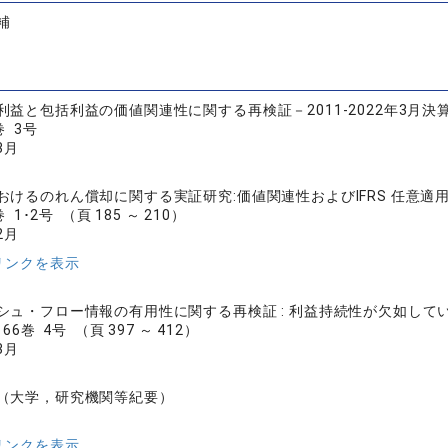
補
利益と包括利益の価値関連性に関する再検証－2011-2022年3月
巻 3号
3月
おけるのれん償却に関する実証研究:価値関連性およびIFRS 任意適
1･2号 （頁 185 ～ 210）
2月
リンクを表示
シュ・フロー情報の有用性に関する再検証 : 利益持続性が欠如して
6巻 4号 （頁 397 ～ 412）
3月
（大学，研究機関等紀要）
リンクを表示