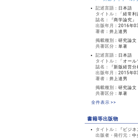
記述言語：
日本語
タイトル：
「経常利
誌名：
『商学論究』 
出版年月：
2016年0
著者：
井上達男
掲載種別：
研究論文
共著区分：
単著
記述言語：
日本語
タイトル：
「オール
誌名：
『新版経営分析事
出版年月：
2015年0
著者：
井上達男
掲載種別：
研究論文
共著区分：
単著
全件表示 >>
書籍等出版物
タイトル：
『ビジネ
出版者・発行元：
中