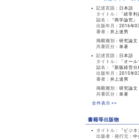
記述言語：
日本語
タイトル：
「経常利
誌名：
『商学論究』 
出版年月：
2016年0
著者：
井上達男
掲載種別：
研究論文
共著区分：
単著
記述言語：
日本語
タイトル：
「オール
誌名：
『新版経営分析事
出版年月：
2015年0
著者：
井上達男
掲載種別：
研究論文
共著区分：
単著
全件表示 >>
書籍等出版物
タイトル：
『ビジネ
出版者・発行元：
中