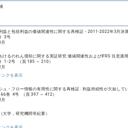
補
利益と包括利益の価値関連性に関する再検証－2011-2022年3月
巻 3号
3月
おけるのれん償却に関する実証研究:価値関連性およびIFRS 任意適
1･2号 （頁 185 ～ 210）
2月
リンクを表示
シュ・フロー情報の有用性に関する再検証 : 利益持続性が欠如して
6巻 4号 （頁 397 ～ 412）
3月
（大学，研究機関等紀要）
リンクを表示