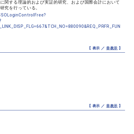
価に関する理論的および実証的研究、および国際会計において
る研究を行っている。
nSSOLoginControlFree?
?
_LINK_DISP_FLG=667&TCH_NO=880090&REQ_PRFR_FUN
【 表示 ／
非表示
】
【 表示 ／
非表示
】