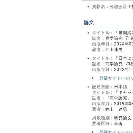
資格名：
公認会計士
論文
タイトル：
「当期純
誌名：
商学論究 71
出版年月：
2024年0
著者：
井上達男
タイトル：
「日本に
誌名：
商学論究 70巻 
出版年月：
2022年1
外部サイトへの
記述言語：
日本語
タイトル：
「キャッ
誌名：
『商学論究』 6
出版年月：
2019年0
著者：
井上 達男
掲載種別：
研究論文
共著区分：
単著
外部サイトへの