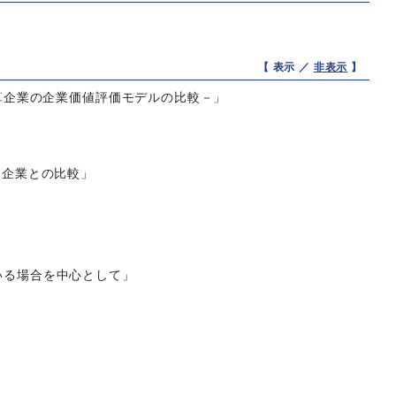
【 表示 ／
非表示
】
決算企業の企業価値評価モデルの比較－」
用企業との比較」
いる場合を中心として」