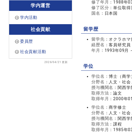
修了年月：
1988年0
学内運営
修了区分：
単位取得
国名：
日本国
学内活動
留学歴
社会貢献
留学先：
オクラホマ州立
委員歴
経歴名：
客員研究員
年月：
1993年09月 
社会貢献活動
2026/04/21 更新
学位
学位名：
博士（商学
分野名：
人文・社会 
授与機関名：
関西学
取得方法：
論文
取得年月：
2000年0
学位名：
商学修士
分野名：
人文・社会 
授与機関名：
関西学
取得方法：
課程
取得年月：
1985年0