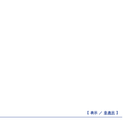
【 表示 ／
非表示
】