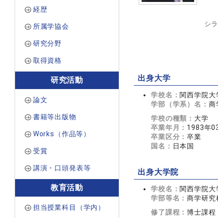
経歴
シラ
所属学協会
研究分野
取得資格
出身大学
研究活動
学校名：
関西学院大
論文
学部（学系）名：
商
書籍等出版物
学校の種類：
大学
卒業年月：
1983年0
Works（作品等）
卒業区分：
卒業
国名：
日本国
受賞
講演・口頭発表等
出身大学院
教育活動
学校名：
関西学院大
学部等名：
商学研究
担当授業科目（学内）
修了課程：
博士課程