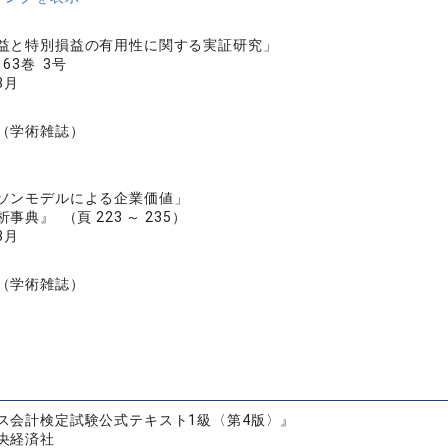
益と特別損益の有用性に関する実証研究」
63巻 3号
3月
（学術雑誌）
ソンモデルによる企業価値」
典』 （頁 223 ～ 235）
3月
（学術雑誌）
ス会計検定試験公式テキスト1級〈第4版〉』
央経済社