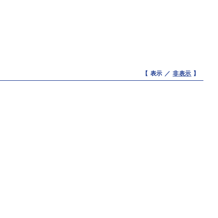
【 表示 ／
非表示
】