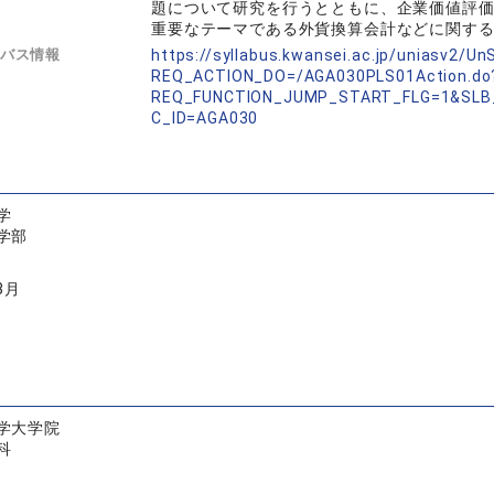
題について研究を行うとともに、企業価値評
重要なテーマである外貨換算会計などに関す
バス情報
https://syllabus.kwansei.ac.jp/uniasv2/U
REQ_ACTION_DO=/AGA030PLS01Action.do
REQ_FUNCTION_JUMP_START_FLG=1&SLB
C_ID=AGA030
学
学部
3月
学大学院
科