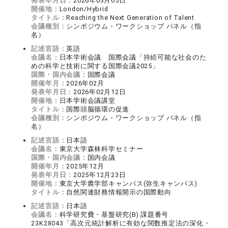
発表年月日：
2026年03月05日
開催地：
London/Hybrid
タイトル：
Reaching the Next Generation of Talent
会議種別：
シンポジウム・ワークショップ パネル（指
名）
記述言語：
英語
会議名：
日本学術会議 国際会議「持続可能な社会のた
めの科学と技術に関する国際会議2025」
国際・国内会議：
国際会議
開催年月：
2026年02月
発表年月日：
2026年02月12日
開催地：
日本学術会議講堂
タイトル：
国際頭脳循環の促進
会議種別：
シンポジウム・ワークショップ パネル（指
名）
記述言語：
日本語
会議名：
東京大学森林科学セミナー
国際・国内会議：
国内会議
開催年月：
2025年12月
発表年月日：
2025年12月23日
開催地：
東京大学農学部キャンパス(弥生キャンパス)
タイトル：
自然関連財務情報開示の国際動向
記述言語：
日本語
会議名：
科学研究費・基盤研究(B) 課題番号
23K28043「高次元統計解析に有効な関数推定法の深化・