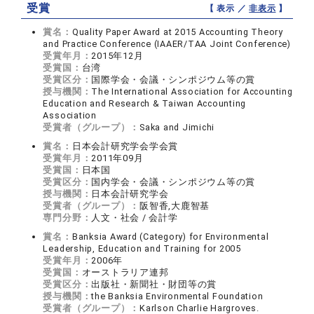
受賞
【 表示 ／
非表示
】
賞名：
Quality Paper Award at 2015 Accounting Theory
and Practice Conference (IAAER/TAA Joint Conference)
受賞年月：
2015年12月
受賞国：
台湾
受賞区分：
国際学会・会議・シンポジウム等の賞
授与機関：
The International Association for Accounting
Education and Research & Taiwan Accounting
Association
受賞者（グループ）：
Saka and Jimichi
賞名：
日本会計研究学会学会賞
受賞年月：
2011年09月
受賞国：
日本国
受賞区分：
国内学会・会議・シンポジウム等の賞
授与機関：
日本会計研究学会
受賞者（グループ）：
阪智香,大鹿智基
専門分野：
人文・社会 / 会計学
賞名：
Banksia Award (Category) for Environmental
Leadership, Education and Training for 2005
受賞年月：
2006年
受賞国：
オーストラリア連邦
受賞区分：
出版社・新聞社・財団等の賞
授与機関：
the Banksia Environmental Foundation
受賞者（グループ）：
Karlson Charlie Hargroves.