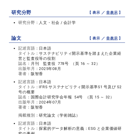
研究分野
【 表示 ／
非表示
】
研究分野：
人文・社会 / 会計学
論文
【 表示 ／
非表示
】
記述言語：
日本語
タイトル：
サステナビリティ開示基準を踏まえた企業経
営と監査役等の役割
誌名：
月刊 監査役 778号 （頁 16 ～ 32）
出版年月：
2025年08月
著者：
阪智香
記述言語：
日本語
タイトル：
IFRS サステナビリティ開示基準S1 号及び S2
号の概要
誌名：
国際会計研究学会年報 54号 （頁 15 ～ 32）
出版年月：
2024年07月
著者：
阪智香
掲載種別：
研究論文（学術雑誌）
記述言語：
日本語
タイトル：
探索的データ解析の意義：ESG と企業価値研
究の事例