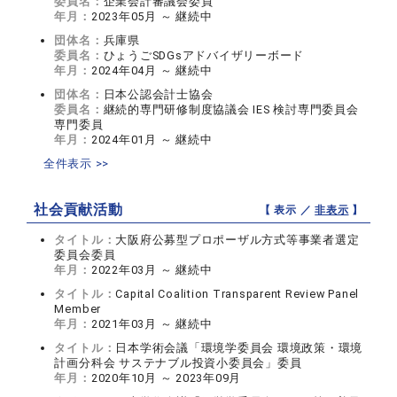
委員名：
企業会計審議会委員
年月：
2023年05月 ～ 継続中
団体名：
兵庫県
委員名：
ひょうごSDGsアドバイザリーボード
年月：
2024年04月 ～ 継続中
団体名：
日本公認会計士協会
委員名：
継続的専門研修制度協議会 IES 検討専門委員会
専門委員
年月：
2024年01月 ～ 継続中
全件表示 >>
社会貢献活動
【 表示 ／
非表示
】
タイトル：
大阪府公募型プロポーザル方式等事業者選定
委員会委員
年月：
2022年03月 ～ 継続中
タイトル：
Capital Coalition Transparent Review Panel
Member
年月：
2021年03月 ～ 継続中
タイトル：
日本学術会議「環境学委員会 環境政策・環境
計画分科会 サステナブル投資小委員会」委員
年月：
2020年10月 ～ 2023年09月