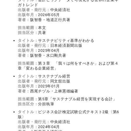
ガトレンド
出版者・発行元：
中央経済社
出版年月：
2026年05月
著者：
阪智香・地道正行共著
担当範囲：
本文
担当区分：
共著
タイトル：
サステナビリティ基準がわかる
出版者・発行元：
日本経済新聞出版
出版年月：
2025年04月
著者：
阪智香・水口剛共著
担当範囲：
第３章 「我々は何をすべきか」および第４
章「変わる企業経営」
タイトル：
サステナブル経営
出版者・発行元：
同文舘出版
出版年月：
2025年01月
著者：
西尾チヅル・上林憲雄編著
担当範囲：
第5章「サステナブル経営を実現する会計」
担当区分：
分担執筆
タイトル：
ビジネス会計検定試験公式テキスト2級〈第6
版〉
出版者・発行元：
中央経済社
出版年月：
2024年04月