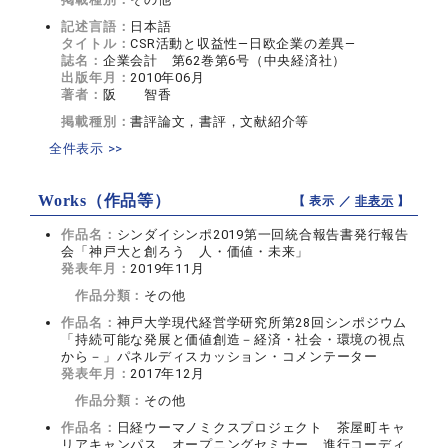
記述言語：
日本語
タイトル：
CSR活動と収益性―日欧企業の差異―
誌名：
企業会計 第62巻第6号（中央経済社）
出版年月：
2010年06月
著者：
阪 智香
掲載種別：
書評論文，書評，文献紹介等
全件表示 >>
Works（作品等）
【 表示 ／
非表示
】
作品名：
シンダイシンポ2019第一回統合報告書発行報告
会「神戸大と創ろう 人・価値・未来」
発表年月：
2019年11月
作品分類：
その他
作品名：
神戸大学現代経営学研究所第28回シンポジウム
「持続可能な発展と価値創造－経済・社会・環境の視点
から－」パネルディスカッション・コメンテーター
発表年月：
2017年12月
作品分類：
その他
作品名：
日経ウーマノミクスプロジェクト 茶屋町キャ
リアキャンパス オープニングセミナー 進行コーディ