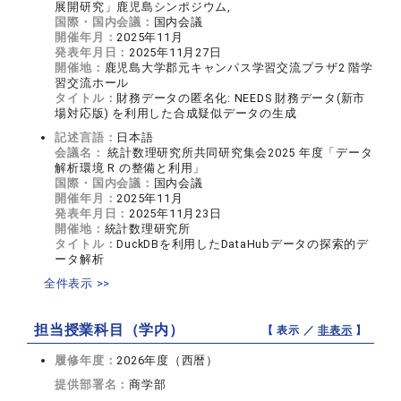
展開研究」鹿児島シンポジウム,
国際・国内会議：
国内会議
開催年月：
2025年11月
発表年月日：
2025年11月27日
開催地：
鹿児島大学郡元キャンパス学習交流プラザ2 階学
習交流ホール
タイトル：
財務データの匿名化: NEEDS 財務データ(新市
場対応版) を利用した合成疑似データの生成
記述言語：
日本語
会議名：
統計数理研究所共同研究集会2025 年度「データ
解析環境 R の整備と利用」
国際・国内会議：
国内会議
開催年月：
2025年11月
発表年月日：
2025年11月23日
開催地：
統計数理研究所
タイトル：
DuckDBを利用したDataHubデータの探索的デ
ータ解析
全件表示 >>
担当授業科目（学内）
【 表示 ／
非表示
】
履修年度：
2026年度（西暦）
提供部署名：
商学部