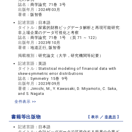
誌名：
商学論究 71巻 3号
出版年月：
2024年03月
著者：
阪智香
記述言語：
日本語
タイトル：
探索的財務ビッグデータ解析と再現可能研究:
非上場企業のデータ可視化と考察
誌名：
商学論究 71巻 1号 （頁 71 ～ 122）
出版年月：
2023年10月
著者：
地道正行, 阪智香
掲載種別：
研究論文（大学，研究機関等紀要）
記述言語：
英語
タイトル：
Statistical modeling of financial data with
skew-symmetric error distributions
誌名：
Symmetry 15巻 9号
出版年月：
2023年09月
著者：
Jimichi, M., Y. Kawasaki, D. Miyamoto, C. Saka,
and S. Nagata
全件表示 >>
書籍等出版物
【 表示 ／
非表示
】
記述言語：
日本語
タイトル：
会計ビッグデータで可視化する世界の企業ギ