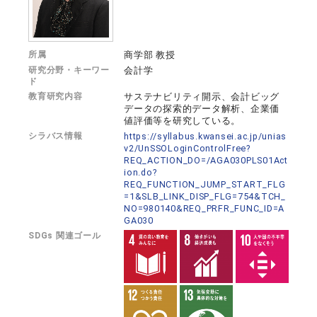
所属
商学部 教授
研究分野・キーワー
会計学
ド
教育研究内容
サステナビリティ開示、会計ビッグ
データの探索的データ解析、企業価
値評価等を研究している。
シラバス情報
https://syllabus.kwansei.ac.jp/unias
v2/UnSSOLoginControlFree?
REQ_ACTION_DO=/AGA030PLS01Act
ion.do?
REQ_FUNCTION_JUMP_START_FLG
=1&SLB_LINK_DISP_FLG=754&TCH_
NO=980140&REQ_PRFR_FUNC_ID=A
GA030
SDGs 関連ゴール