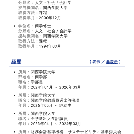
分野名：
人文・社会 / 会計学
授与機関名：
関西学院大学
取得方法：
課程
取得年月：
2000年12月
学位名：
商学修士
分野名：
人文・社会 / 会計学
授与機関名：
関西学院大学
取得方法：
課程
取得年月：
1994年03月
経歴
【 表示 ／
非表示
】
所属：
関西学院大学
部署名：
商学部
職名：
学部長
年月：
2024年04月 ～ 2026年03月
所属：
関西学院大学
職名：
関西学院教職員選出評議員
年月：
2025年05月 ～ 継続中
所属：
関西学院大学
職名：
全学選出大学評議員
年月：
2023年04月 ～ 2024年03月
所属：
財務会計基準機構 サステナビリティ基準委員会