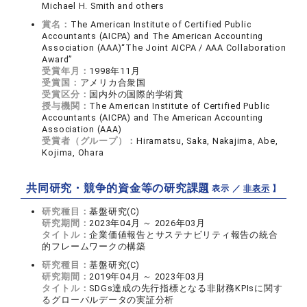
Michael H. Smith and others
賞名：
The American Institute of Certified Public
Accountants (AICPA) and The American Accounting
Association (AAA)“The Joint AICPA / AAA Collaboration
Award”
受賞年月：
1998年11月
受賞国：
アメリカ合衆国
受賞区分：
国内外の国際的学術賞
授与機関：
The American Institute of Certified Public
Accountants (AICPA) and The American Accounting
Association (AAA)
受賞者（グループ）：
Hiramatsu, Saka, Nakajima, Abe,
Kojima, Ohara
共同研究・競争的資金等の研究課題
【 表示 ／
非表示
】
研究種目：
基盤研究(C)
研究期間：
2023年04月 ～ 2026年03月
タイトル：
企業価値報告とサステナビリティ報告の統合
的フレームワークの構築
研究種目：
基盤研究(C)
研究期間：
2019年04月 ～ 2023年03月
タイトル：
SDGs達成の先行指標となる非財務KPIsに関す
るグローバルデータの実証分析