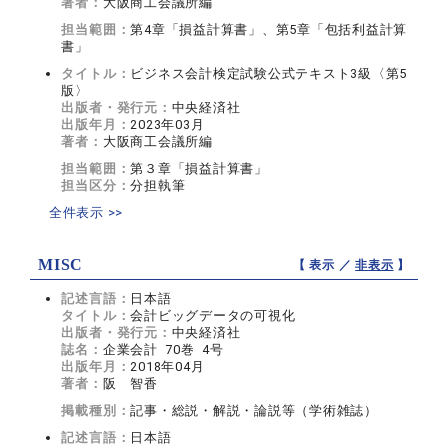
著者：
大阪商工会議所編
担当範囲：
第4章「損益計算書」、第5章「包括利益計算
書」
タイトル：
ビジネス会計検定試験公式テキスト3級〈第5
版〉
出版者・発行元：
中央経済社
出版年月：
2023年03月
著者：
大阪商工会議所編
担当範囲：
第３章「損益計算書」
担当区分：
分担執筆
全件表示 >>
MISC
【 表示 ／
非表示
】
記述言語：
日本語
タイトル：
会計ビッグデータの可視化
出版者・発行元：
中央経済社
誌名：
企業会計 70巻 4号
出版年月：
2018年04月
著者：
阪 智香
掲載種別：
記事・総説・解説・論説等（学術雑誌）
記述言語：
日本語