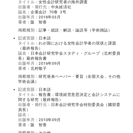
タイトル：
女性会計研究者の海外調査
出版者・発行元：
中央経済社
誌名：
企業会計 70巻 3号
出版年月：
2018年03月
著者：
阪 智香
掲載種別：
記事・総説・解説・論説等（学術雑誌）
記述言語：
日本語
タイトル：
わが国における女性会計学者の現状と課題
（最終報告）
誌名：
日本会計研究学会スタディ・グループ（北村委員
長）最終報告書
出版年月：
2016年09月
著者：
北村敬子
掲載種別：
研究発表ペーパー・要旨（全国大会，その他
学術会議）
記述言語：
日本語
タイトル：
報告書：環境経営意思決定と会計システムに
関する研究（最終報告）
出版者・発行元：
日本会計研究学会特別委員会（國部委
員長）
誌名：
出版年月：
2010年09月
著者：
阪 智香
掲載種別：
その他