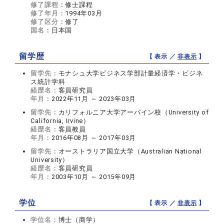
修了課程：
修士課程
修了年月：
1994年03月
修了区分：
修了
国名：
日本国
留学歴
【 表示 ／
非表示
】
留学先：
モナシュ大学ビジネス学部計量経済学・ビジネ
ス統計学科
経歴名：
客員研究員
年月：
2022年11月 ～ 2023年03月
留学先：
カリフォルニア大学アーバイン校（University of
California, Irvine）
経歴名：
客員教員
年月：
2016年08月 ～ 2017年03月
留学先：
オーストラリア国立大学（Australian National
University）
経歴名：
客員研究員
年月：
2003年10月 ～ 2015年09月
学位
【 表示 ／
非表示
】
学位名：
博士（商学）