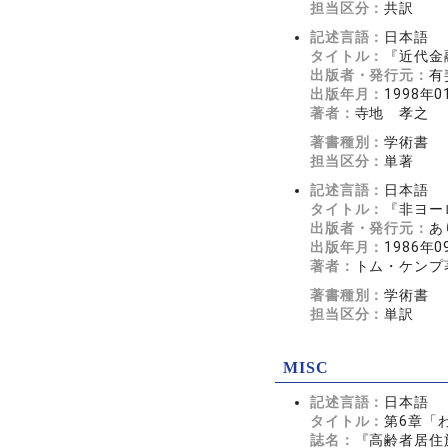
担当区分：
共訳
記述言語：
日本語
タイトル：
『近代金
出版者・発行元：
有
出版年月：
1998年0
著者：
寺地 孝之
著書種別：
学術書
担当区分：
単著
記述言語：
日本語
タイトル：
『非ヨー
出版者・発行元：
あ
出版年月：
1986年0
著者：
トム・ケンプ
著書種別：
学術書
担当区分：
単訳
MISC
記述言語：
日本語
タイトル：
第6章「
誌名：
『高齢者居住