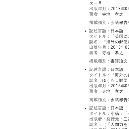
ター号
出版年月：
2013年0
著者：
寺地 孝之
掲載種別：
会議報告
記述言語：
日本語
タイトル：
「英国に
誌名：
『海外の郵便
出版年月：
2013年0
著者：
寺地 孝之
掲載種別：
書評論文
記述言語：
日本語
タイトル：
『海外の
誌名：
ゆうちょ財団
出版年月：
2013年0
著者：
寺地 孝之
掲載種別：
会議報告
記述言語：
日本語
タイトル：
小稿：「
出版者・発行元：
三
誌名：
（「人間力を考