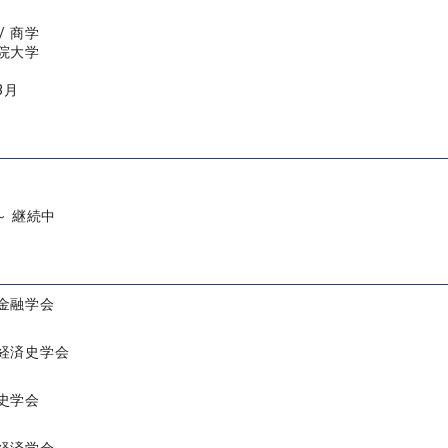
/ 商学
院大学
3月
 ～ 継続中
金融学会
経済史学会
史学会