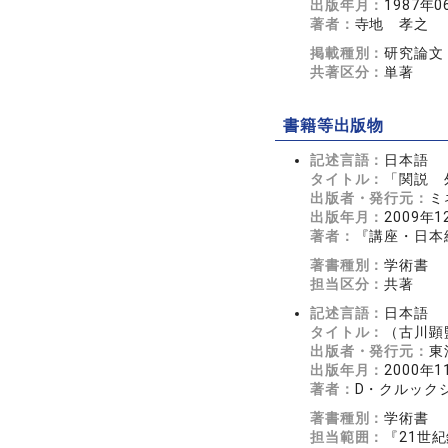
出版年月：
1987年0
著者：
寺地 孝之
掲載種別：
研究論文
共著区分：
単著
書籍等出版物
記述言語：
日本語
タイトル：
「関説 
出版者・発行元：
ミ
出版年月：
2009年1
著者：
『講座・日本経
著書種別：
学術書
担当区分：
共著
記述言語：
日本語
タイトル：
（古川顕
出版者・発行元：
東
出版年月：
2000年1
著者：
D・クルック
著書種別：
学術書
担当範囲：
『21世