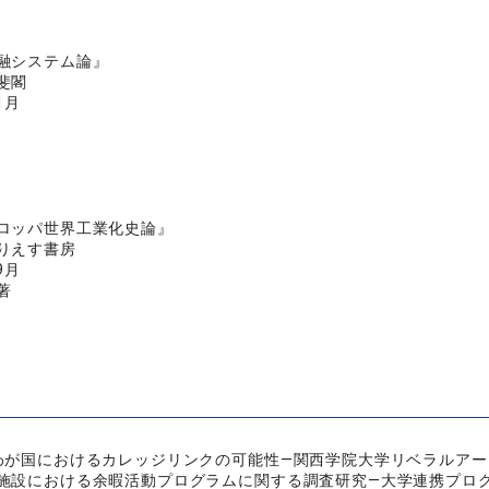
融システム論』
斐閣
1月
ロッパ世界工業化史論』
りえす書房
9月
著
わが国におけるカレッジリンクの可能性―関西学院大学リベラルアー
施設における余暇活動プログラムに関する調査研究―大学連携プロ