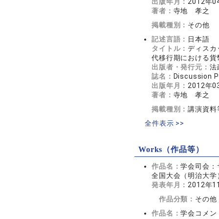
出版年月：
2012年0
著者：
寺地 孝之
掲載種別：
その他
記述言語：
日本語
タイトル：
ディスカ
代移行期における貨
出版者・発行元：
法
誌名：
Discussion P
出版年月：
2012年0
著者：
寺地 孝之
掲載種別：
講演資料
全件表示 >>
Works（作品等）
作品名：
学会司会：
全国大会（明治大学
発表年月：
2012年1
作品分類：
その他
作品名：
学会コメン