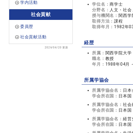
学内活動
学位名：
商学士
分野名：
人文・社会 
社会貢献
授与機関名：
関西学
取得方法：
課程
委員歴
取得年月：
1982年0
社会貢献活動
経歴
2026/04/20 更新
所属：
関西学院大学
職名：
教授
年月：
1988年04月
所属学協会
所属学協会名：
日本
学会所在国：
日本国
所属学協会名：
社会
学会所在国：
日本国
所属学協会名：
経営
学会所在国：
日本国