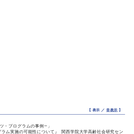
【 表示 ／
非表示
】
ツ・プログラムの事例―」
グラム実施の可能性について』 関西学院大学高齢社会研究セン