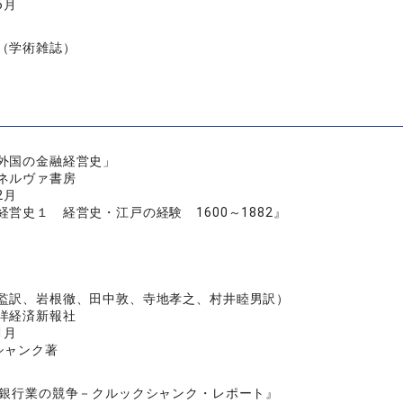
6月
（学術雑誌）
外国の金融経営史」
ネルヴァ書房
2月
営史１ 経営史・江戸の経験 1600～1882』
監訳、岩根徹、田中敦、寺地孝之、村井睦男訳）
洋経済新報社
1月
シャンク著
紀銀行業の競争－クルックシャンク・レポート』