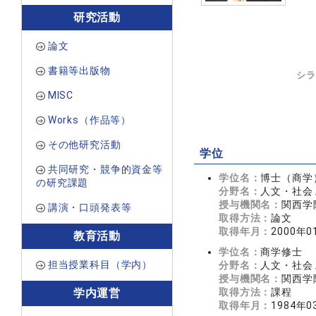
研究活動
論文
書籍等出版物
シラ
MISC
Works（作品等）
その他研究活動
学位
共同研究・競争的資金等
学位名：
博士（商学
の研究課題
分野名：
人文・社会 
授与機関名：
関西学
講演・口頭発表等
取得方法：
論文
取得年月：
2000年0
教育活動
学位名：
商学修士
担当授業科目（学内）
分野名：
人文・社会 
授与機関名：
関西学
取得方法：
課程
学内運営
取得年月：
1984年0