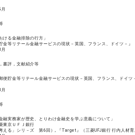
5月
等
おける金融排除の行方」
貯金等リテール金融サービスの現状－英国、フランス、ドイツ－』
3月
，書評，文献紹介等
郵便貯金等リテール金融サービスの現状－英国、フランス、ドイツ
3月
等
金融実務家が歴史、とりわけ金融史を学ぶ意義について」
菱東京ＵＦＪ銀行
える」シリ－ズ 第6回）, 『Target』（三菱UFJ銀行 行内人材