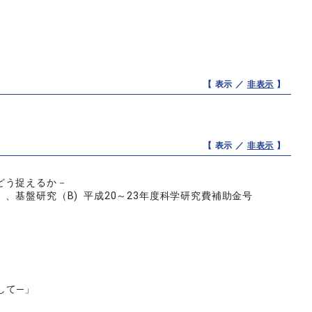
【 表示 ／
非表示
】
【 表示 ／
非表示
】
どう捉えるか－
基盤研究（B) 平成20～23年度科学研究費補助金号
して─」