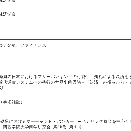
経済学会
経済学会
会 / 金融、ファイナンス
降期の日本におけるフリーバンキングの可能性－藩札による決済を
近代通貨システムへの移行の世界史的異議－「決済」の視点から－」、
3月
（学術雑誌）
7年恐慌におけるマーチャント・バンカー ─ベアリング商会を中心と
、関西学院大学商学研究会 第35巻 第１号