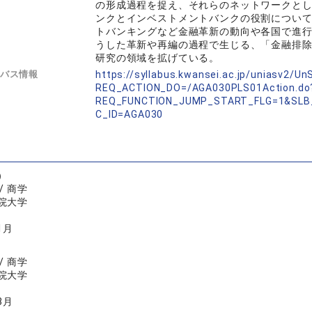
の形成過程を捉え、それらのネットワークと
ンクとインベストメントバンクの役割について
トバンキングなど金融革新の動向や各国で進
うした革新や再編の過程で生じる、「金融排
研究の領域を拡げている。
バス情報
https://syllabus.kwansei.ac.jp/uniasv2/U
REQ_ACTION_DO=/AGA030PLS01Action.do
REQ_FUNCTION_JUMP_START_FLG=1&SLB
C_ID=AGA030
）
/ 商学
院大学
1月
/ 商学
院大学
3月