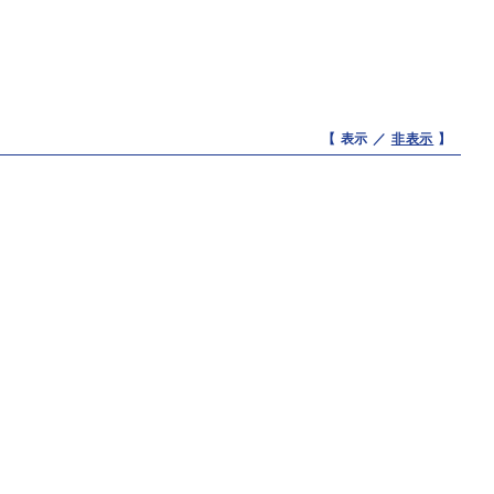
【 表示 ／
非表示
】