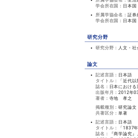
所属学協会名：
生活
学会所在国：
日本国
所属学協会名：
証券
学会所在国：
日本国
研究分野
研究分野：
人文・社
論文
記述言語：
日本語
タイトル：
「近代以
誌名：
日本における
出版年月：
2012年0
著者：
寺地 孝之
掲載種別：
研究論文
共著区分：
単著
記述言語：
日本語
タイトル：
「183
誌名：
『商学論究』