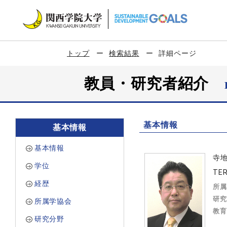
トップ
検索結果
詳細ページ
教員・研究者紹介
基本情報
基本情報
基本情報
寺
学位
TER
経歴
所属
研究
所属学協会
教育
研究分野