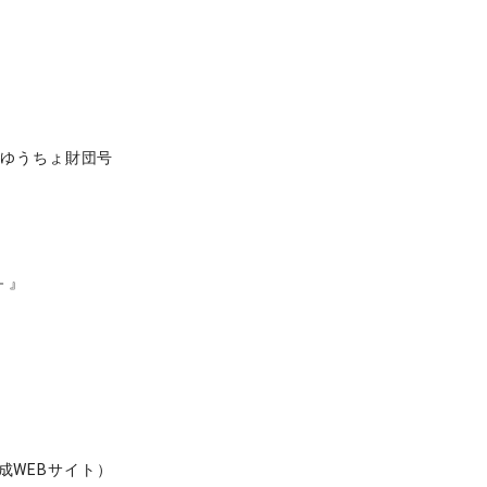
 ゆうちょ財団号
－』
育成WEBサイト）