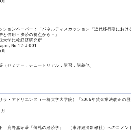
4月
ッションペーパー：「パネルディスカッション『近代移行期における
幣と信用－決済の視点から－』
政大学比較経済研究所
aper, No.12-J-001
3月
等（セミナー，チュートリアル，講習，講義他）
サラ・アドリエンヌ（一橋大学大学院）「2006年貸金業法改正の
）
1月
ト：鹿野嘉昭著『藩札の経済学』 （東洋経済新報社）へのコメント,