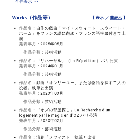
全件表示 >>
Works（作品等）
【 表示 ／
非表示
】
作品名：
自作の戯曲「マイ・スウィート・スウィート・
ホーム」をフランス語に翻訳・フランス語字幕付きで上
演
発表年月：
2025年05月
作品分類：
芸術活動
作品名：
『リハーサル』（La Répétition）パリ公演
発表年月：
2024年01月
作品分類：
芸術活動
作品名：
戯曲『オンリーユー、または物語を探す二人の
役者』執筆と出演
発表年月：
2023年03月
作品分類：
芸術活動
作品名：
『オズの部屋探し』La Recherche d'un
logement par le magicien d'OZ パリ公演
発表年月：
2020年02月
作品分類：
芸術活動
作品名：
演劇「メフィスト」執筆と出演