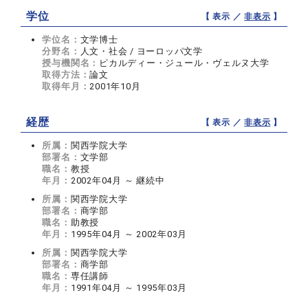
学位
【 表示 ／
非表示
】
学位名：
文学博士
分野名：
人文・社会 / ヨーロッパ文学
授与機関名：
ピカルディー・ジュール・ヴェルヌ大学
取得方法：
論文
取得年月：
2001年10月
経歴
【 表示 ／
非表示
】
所属：
関西学院大学
部署名：
文学部
職名：
教授
年月：
2002年04月 ～ 継続中
所属：
関西学院大学
部署名：
商学部
職名：
助教授
年月：
1995年04月 ～ 2002年03月
所属：
関西学院大学
部署名：
商学部
職名：
専任講師
年月：
1991年04月 ～ 1995年03月