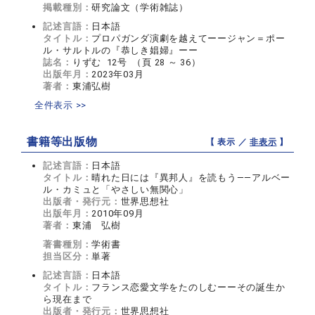
掲載種別：
研究論文（学術雑誌）
記述言語：
日本語
タイトル：
プロパガンダ演劇を越えてーージャン＝ポー
ル・サルトルの『恭しき娼婦』ーー
誌名：
りずむ 12号 （頁 28 ～ 36）
出版年月：
2023年03月
著者：
東浦弘樹
全件表示 >>
書籍等出版物
【 表示 ／
非表示
】
記述言語：
日本語
タイトル：
晴れた日には『異邦人』を読もう――アルベー
ル・カミュと「やさしい無関心」
出版者・発行元：
世界思想社
出版年月：
2010年09月
著者：
東浦 弘樹
著書種別：
学術書
担当区分：
単著
記述言語：
日本語
タイトル：
フランス恋愛文学をたのしむーーその誕生か
ら現在まで
出版者・発行元：
世界思想社