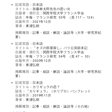
記述言語：
日本語
タイトル：
加藤林太郎先生の思い出
出版者・発行元：
関西学院大学フランス学会
誌名：
年報・フランス研究 55号 （頁 117 ～ 124）
出版年月：
2021年12月
著者：
東浦弘樹
掲載種別：
記事・総説・解説・論説等（大学・研究所紀
要）
記述言語：
日本語
タイトル：
『オズの部屋探し』パリ公演顛末記
出版者・発行元：
関西学院大学フランス学会
誌名：
年報・フランス研究 54号 （頁 47 ～ 53）
出版年月：
2020年12月
著者：
東浦弘樹
掲載種別：
記事・総説・解説・論説等（大学・研究所紀
要）
記述言語：
日本語
タイトル：
カリギュラの恋？
誌名：
『カリギュラ』（ホリプロ）パンフレット
出版年月：
2019年11月
著者：
東浦弘樹
掲載種別：
記事・総説・解説・論説等（その他）