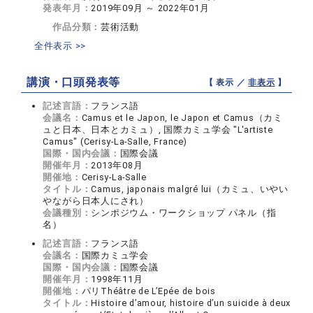
発表年月：
2019年09月 ～ 2022年01月
作品分類：
芸術活動
全件表示 >>
講演・口頭発表等
【 表示 ／
非表示
】
記述言語：
フランス語
会議名：
Camus et le Japon, le Japon et Camus（カミ
ュと日本、日本とカミュ）, 国際カミュ学会 "L'artiste
Camus" (Cerisy-La-Salle, France)
国際・国内会議：
国際会議
開催年月：
2013年08月
開催地：
Cerisy-La-Salle
タイトル：
Camus, japonais malgré lui（カミュ、いやい
やながら日本人にされ）
会議種別：
シンポジウム・ワークショップ パネル（指
名）
記述言語：
フランス語
会議名：
国際カミュ学会
国際・国内会議：
国際会議
開催年月：
1998年11月
開催地：
パリThéâtre de L’Epée de bois
タイトル：
Histoire d’amour, histoire d’un suicide à deux