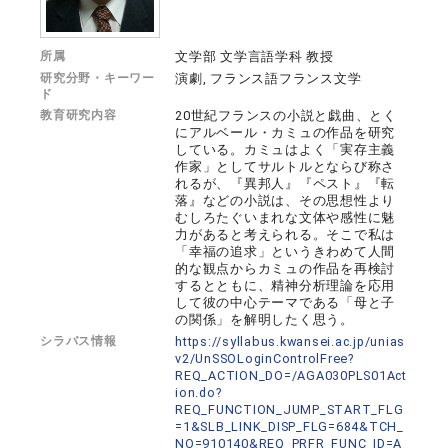
所属
文学部 文学言語学科 教授
研究分野・キーワー
演劇, フランス語フランス文学
ド
教育研究内容
20世紀フランスの小説と戯曲、とく
にアルベール・カミュの作品を研究
している。カミュはよく「実存主義
作家」としてサルトルとならび称さ
れるが、『異邦人』『ペスト』『転
落』などの小説は、その思想性より
むしろたぐいまれな文体や感性に魅
力があると考えられる。そこで私は
「幸福の追求」というきわめて人間
的な観点からカミュの作品を再検討
するとともに、精神分析理論を応用
して彼の中心テーマである「母と子
の関係」を解明したく思う。
シラバス情報
https://syllabus.kwansei.ac.jp/unias
v2/UnSSOLoginControlFree?
REQ_ACTION_DO=/AGA030PLS01Act
ion.do?
REQ_FUNCTION_JUMP_START_FLG
=1&SLB_LINK_DISP_FLG=684&TCH_
NO=910140&REQ_PRFR_FUNC_ID=A