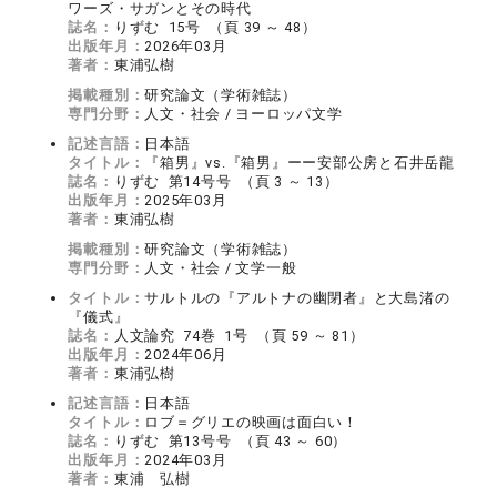
ワーズ・サガンとその時代
誌名：
りずむ 15号 （頁 39 ～ 48）
出版年月：
2026年03月
著者：
東浦弘樹
掲載種別：
研究論文（学術雑誌）
専門分野：
人文・社会 / ヨーロッパ文学
記述言語：
日本語
タイトル：
『箱男』vs.『箱男』ーー安部公房と石井岳龍
誌名：
りずむ 第14号号 （頁 3 ～ 13）
出版年月：
2025年03月
著者：
東浦弘樹
掲載種別：
研究論文（学術雑誌）
専門分野：
人文・社会 / 文学一般
タイトル：
サルトルの『アルトナの幽閉者』と大島渚の
『儀式』
誌名：
人文論究 74巻 1号 （頁 59 ～ 81）
出版年月：
2024年06月
著者：
東浦弘樹
記述言語：
日本語
タイトル：
ロブ＝グリエの映画は面白い！
誌名：
りずむ 第13号号 （頁 43 ～ 60）
出版年月：
2024年03月
著者：
東浦 弘樹