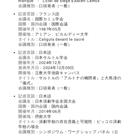
manqué - L’Etat de siège d’Albert Camus
会議種別：
口頭発表（一般）
記述言語：
フランス語
会議名：
国際カミュ学会
国際・国内会議：
国際会議
開催年月：
1987年05月
開催地：
アミアン、ピカルディー大学
タイトル：
Caligula devant le sacré
会議種別：
口頭発表（一般）
記述言語：
日本語
会議名：
日本サルトル学会
開催年月：
2024年12月
発表年月日：
2024年12月09日
開催地：
立教大学池袋キャンパス
タイトル：
サルトルの『アルトナの幽閉者』と大島渚の
『儀式』
会議種別：
口頭発表（一般）
記述言語：
日本語
会議名：
日本演劇学会全国大会
国際・国内会議：
国内会議
開催年月：
2014年06月
開催地：
摂南大学
タイトル：
演劇学校の存在意義と可能性：ピッコロ演劇
学校の場合
会議種別：
シンポジウム・ワークショップ パネル（公