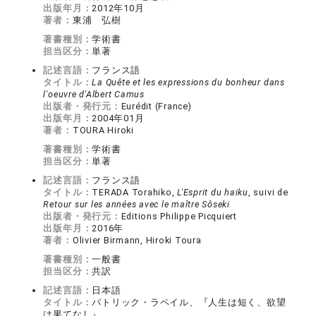
出版年月：
2012年10月
著者：
東浦 弘樹
著書種別：
学術書
担当区分：
単著
記述言語：
フランス語
タイトル：
La Quête et les expressions du bonheur dans
l'oeuvre d'Albert Camus
出版者・発行元：
Eurédit (France)
出版年月：
2004年01月
著者：
TOURA Hiroki
著書種別：
学術書
担当区分：
単著
記述言語：
フランス語
タイトル：
TERADA Torahiko,
L'Esprit du haiku
, suivi de
Retour sur les années avec le maître Sôseki
出版者・発行元：
Editions Philippe Picquiert
出版年月：
2016年
著者：
Olivier Birmann, Hiroki Toura
著書種別：
一般書
担当区分：
共訳
記述言語：
日本語
タイトル：
パトリック・ラペイル、『人生は短く、欲望
は果てなし』