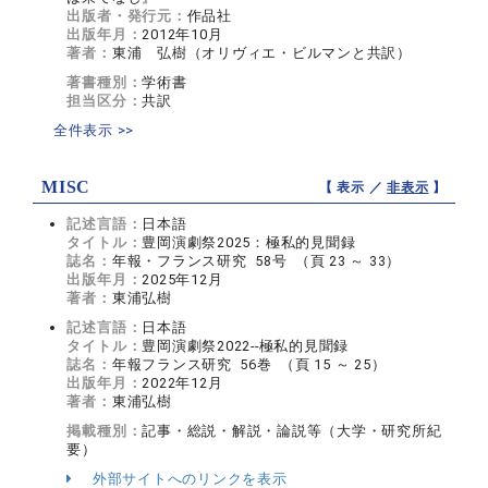
出版者・発行元：
作品社
出版年月：
2012年10月
著者：
東浦 弘樹（オリヴィエ・ビルマンと共訳）
著書種別：
学術書
担当区分：
共訳
全件表示 >>
MISC
【 表示 ／
非表示
】
記述言語：
日本語
タイトル：
豊岡演劇祭2025：極私的見聞録
誌名：
年報・フランス研究 58号 （頁 23 ～ 33）
出版年月：
2025年12月
著者：
東浦弘樹
記述言語：
日本語
タイトル：
豊岡演劇祭2022--極私的見聞録
誌名：
年報フランス研究 56巻 （頁 15 ～ 25）
出版年月：
2022年12月
著者：
東浦弘樹
掲載種別：
記事・総説・解説・論説等（大学・研究所紀
要）
外部サイトへのリンクを表示