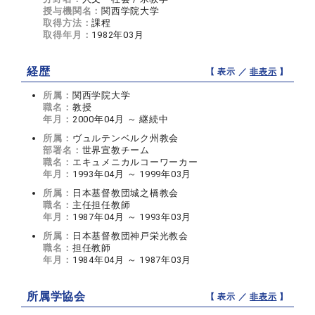
授与機関名：
関西学院大学
取得方法：
課程
取得年月：
1982年03月
経歴
【 表示 ／
非表示
】
所属：
関西学院大学
職名：
教授
年月：
2000年04月 ～ 継続中
所属：
ヴュルテンベルク州教会
部署名：
世界宣教チーム
職名：
エキュメニカルコーワーカー
年月：
1993年04月 ～ 1999年03月
所属：
日本基督教団城之橋教会
職名：
主任担任教師
年月：
1987年04月 ～ 1993年03月
所属：
日本基督教団神戸栄光教会
職名：
担任教師
年月：
1984年04月 ～ 1987年03月
所属学協会
【 表示 ／
非表示
】