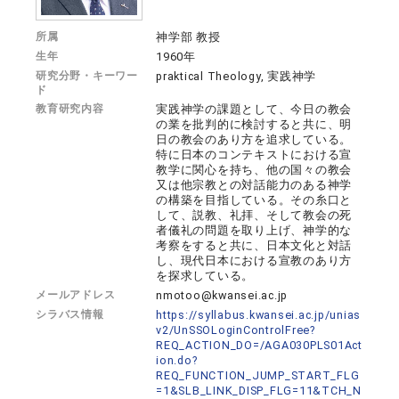
所属
神学部 教授
生年
1960年
研究分野・キーワー
praktical Theology, 実践神学
ド
教育研究内容
実践神学の課題として、今日の教会
の業を批判的に検討すると共に、明
日の教会のあり方を追求している。
特に日本のコンテキストにおける宣
教学に関心を持ち、他の国々の教会
又は他宗教との対話能力のある神学
の構築を目指している。その糸口と
して、説教、礼拝、そして教会の死
者儀礼の問題を取り上げ、神学的な
考察をすると共に、日本文化と対話
し、現代日本における宣教のあり方
を探求している。
メールアドレス
nmotoo@kwansei.ac.jp
シラバス情報
https://syllabus.kwansei.ac.jp/unias
v2/UnSSOLoginControlFree?
REQ_ACTION_DO=/AGA030PLS01Act
ion.do?
REQ_FUNCTION_JUMP_START_FLG
=1&SLB_LINK_DISP_FLG=11&TCH_N