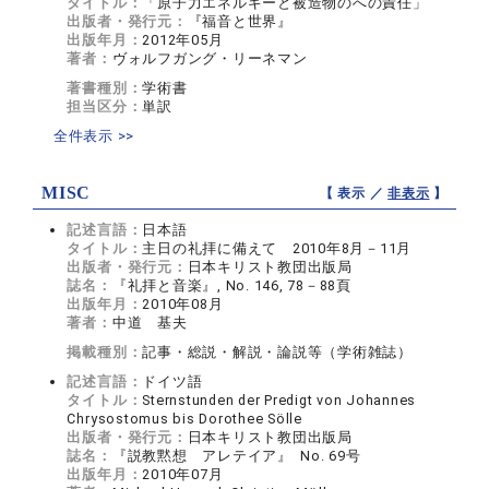
タイトル：
「原子力エネルギーと被造物のへの責任」
出版者・発行元：
『福音と世界』
出版年月：
2012年05月
著者：
ヴォルフガング・リーネマン
著書種別：
学術書
担当区分：
単訳
全件表示 >>
MISC
【 表示 ／
非表示
】
記述言語：
日本語
タイトル：
主日の礼拝に備えて 2010年8月－11月
出版者・発行元：
日本キリスト教団出版局
誌名：
『礼拝と音楽』, No. 146, 78－88頁
出版年月：
2010年08月
著者：
中道 基夫
掲載種別：
記事・総説・解説・論説等（学術雑誌）
記述言語：
ドイツ語
タイトル：
Sternstunden der Predigt von Johannes
Chrysostomus bis Dorothee Sölle
出版者・発行元：
日本キリスト教団出版局
誌名：
『説教黙想 アレテイア』 No. 69号
出版年月：
2010年07月