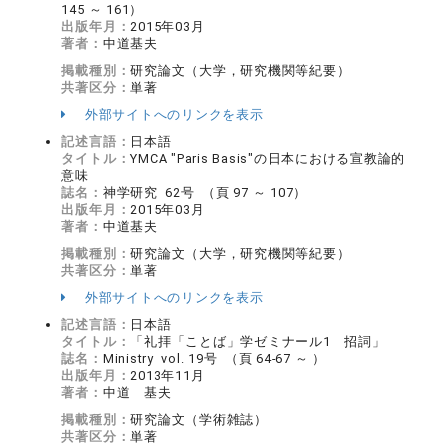
145 ～ 161）
出版年月：
2015年03月
著者：
中道基夫
掲載種別：
研究論文（大学，研究機関等紀要）
共著区分：
単著
外部サイトへのリンクを表示
記述言語：
日本語
タイトル：
YMCA "Paris Basis"の日本における宣教論的
意味
誌名：
神学研究 62号 （頁 97 ～ 107）
出版年月：
2015年03月
著者：
中道基夫
掲載種別：
研究論文（大学，研究機関等紀要）
共著区分：
単著
外部サイトへのリンクを表示
記述言語：
日本語
タイトル：
「礼拝「ことば」学ゼミナール1 招詞」
誌名：
Ministry vol. 19号 （頁 64-67 ～ ）
出版年月：
2013年11月
著者：
中道 基夫
掲載種別：
研究論文（学術雑誌）
共著区分：
単著