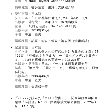
著者：
Michael Heymel, Christian Möller
掲載種別：
書評論文，書評，文献紹介等
記述言語：
日本語
タイトル：
主日の礼拝に備えて, 2010年5月－8月
出版者・発行元：
日本キリスト教団出版局
誌名：
『礼拝と音楽』, No. 145, 78.88頁
出版年月：
2010年05月
著者：
中道 基夫
掲載種別：
記事・総説・解説・論説等（学術雑誌）
記述言語：
日本語
タイトル：
「死の個人化の時代における教会の役割」95-
126頁, 「葬儀式文を考える ー『日本メソヂスト教会礼
文』における葬儀式文の変遷ー」203-236頁
出版者・発行元：
日本バプテスト連盟宣教研究所
誌名：
『線と天 「死と生、そして葬儀を考える」研修
会記録』
出版年月：
2006年06月
著者：
中道 基夫
掲載種別：
会議報告等
「バッハが読んだ『カロフ聖書』」、関西学院大学図書
館報『時計台』No.99、関西学院大学図書館、2022年4
月、14−17頁。