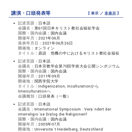
講演・口頭発表等
【 表示 ／
非表示
】
記述言語：
日本語
会議名：
第61回日本キリスト教社会福祉学会
国際・国内会議：
国内会議
開催年月：
2021年06月
発表年月日：
2021年06月26日
開催地：
オンライン
タイトル：
鼎談 危機の中におけるキリスト教社会福祉
記述言語：
日本語
会議名：
日本宗教学会第70回学術大会公開シンポジウム
国際・国内会議：
国内会議
開催年月：
2011年09月
開催地：
関西学院大学
タイトル：
Indigenization, Inculturationから
Interculturationへ
会議種別：
口頭発表（一般）
記述言語：
日本語
会議名：
International Symposium : Vera¨ndert der
interreligio¨se Dialog die Religionen?
国際・国内会議：
国内会議
開催年月：
2005年07月
開催地：
Universita¨t Heidelberg, Deutschland