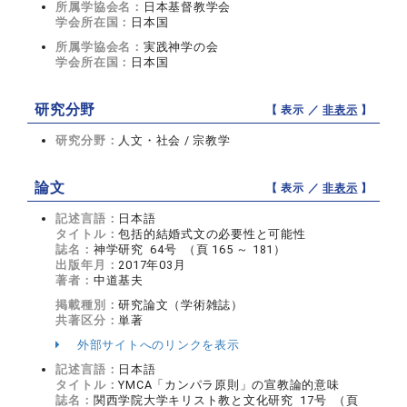
所属学協会名：
日本基督教学会
学会所在国：
日本国
所属学協会名：
実践神学の会
学会所在国：
日本国
研究分野
【 表示 ／
非表示
】
研究分野：
人文・社会 / 宗教学
論文
【 表示 ／
非表示
】
記述言語：
日本語
タイトル：
包括的結婚式文の必要性と可能性
誌名：
神学研究 64号 （頁 165 ～ 181）
出版年月：
2017年03月
著者：
中道基夫
掲載種別：
研究論文（学術雑誌）
共著区分：
単著
外部サイトへのリンクを表示
記述言語：
日本語
タイトル：
YMCA「カンパラ原則」の宣教論的意味
誌名：
関西学院大学キリスト教と文化研究 17号 （頁