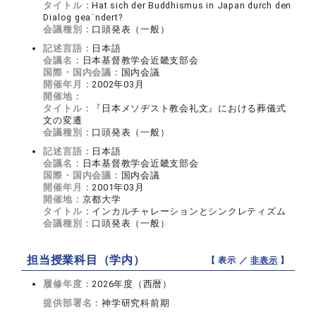
タイトル：
Hat sich der Buddhismus in Japan durch den
Dialog gea¨ndert?
会議種別：
口頭発表（一般）
記述言語：
日本語
会議名：
日本基督教学会近畿支部会
国際・国内会議：
国内会議
開催年月：
2002年03月
開催地：
タイトル：
『日本メソヂスト教会礼文』における葬儀式
文の変遷
会議種別：
口頭発表（一般）
記述言語：
日本語
会議名：
日本基督教学会近畿支部会
国際・国内会議：
国内会議
開催年月：
2001年03月
開催地：
京都大学
タイトル：
インカルチャレーションとシンクレティズム
会議種別：
口頭発表（一般）
担当授業科目（学内）
【 表示 ／
非表示
】
履修年度：
2026年度（西暦）
提供部署名：
神学研究科前期