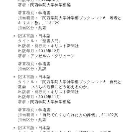
著者：
関西学院大学神学部編
著書種別：
学術書
担当範囲：
『関西学院大学神学部ブックレット6 若者と
キリスト教』, 113-129
担当区分：
共著
記述言語：
日本語
タイトル：
『聖書入門』
出版者・発行元：
キリスト新聞社
出版年月：
2013年12月
著者：
アンゼルム・グリューン
著書種別：
学術書
担当区分：
共訳
記述言語：
日本語
タイトル：
『関西学院大学神学部ブックレット5 自死と
教会 いのちの危機にどう応えるのか』
出版者・発行元：
キリスト新聞社
出版年月：
2012年11月
著者：
関西学院大学神学部編
著書種別：
学術書
担当範囲：
「自死で亡くなられた方の葬儀」, 81-102頁
担当区分：
共著
記述言語：
日本語