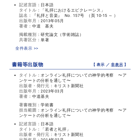
記述言語：
日本語
タイトル：
「礼拝におけるエピクレーシス」
誌名：
『礼拝と音楽』 No. 157号 （頁 10-15 ～ ）
出版年月：
2013年05月
著者：
中道 基夫
掲載種別：
研究論文（学術雑誌）
共著区分：
単著
全件表示 >>
書籍等出版物
【 表示 ／
非表示
】
タイトル：
オンライン礼拝についての神学的考察 〜ア
ンケートの分析を通して〜
出版者・発行元：
キリスト新聞社
出版年月：
2023年03月
著者：
中道基夫
著書種別：
学術書
担当範囲：
オンライン礼拝についての神学的考察 〜ア
ンケートの分析を通して〜
記述言語：
日本語
タイトル：
「若者と礼拝」
出版者・発行元：
キリスト新聞社
出版年月：
2014年02月