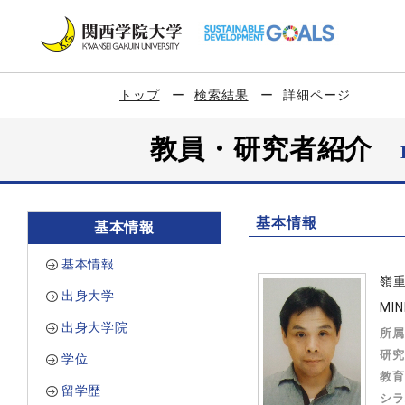
トップ
検索結果
詳細ページ
教員・研究者紹介
基本情報
基本情報
基本情報
嶺
出身大学
MIN
出身大学院
所属
研究
学位
教育
留学歴
シラ