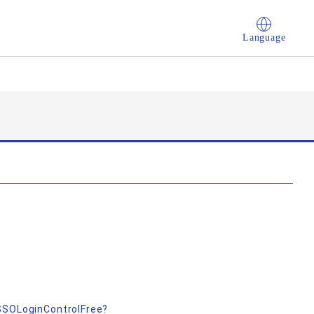
Language
nSSOLoginControlFree?