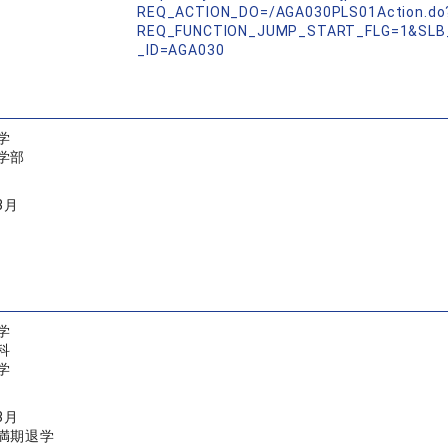
REQ_ACTION_DO=/AGA030PLS01Action.do
REQ_FUNCTION_JUMP_START_FLG=1&SLB
_ID=AGA030
学
学部
3月
学
科
学
3月
満期退学