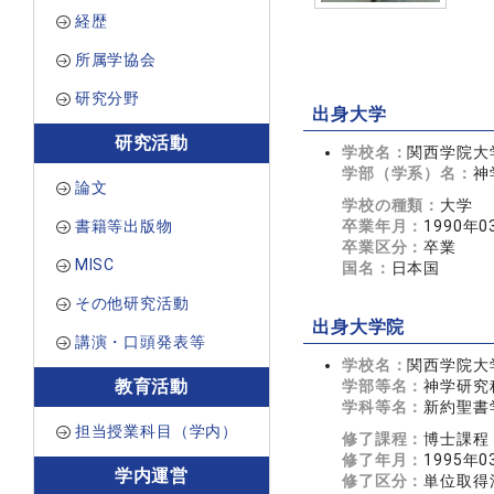
経歴
所属学協会
研究分野
出身大学
研究活動
学校名：
関西学院大
学部（学系）名：
神
論文
学校の種類：
大学
書籍等出版物
卒業年月：
1990年0
卒業区分：
卒業
MISC
国名：
日本国
その他研究活動
出身大学院
講演・口頭発表等
学校名：
関西学院大
教育活動
学部等名：
神学研究
学科等名：
新約聖書
担当授業科目（学内）
修了課程：
博士課程
修了年月：
1995年0
学内運営
修了区分：
単位取得