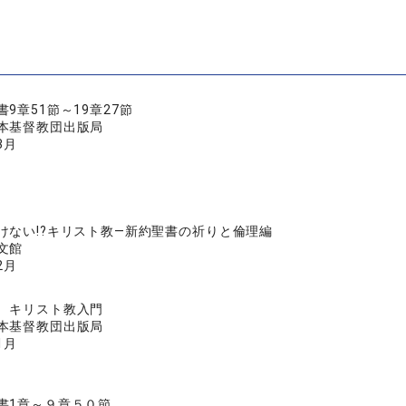
9章51節～19章27節
本基督教団出版局
3月
けない!?キリスト教―新約聖書の祈りと倫理編
文館
2月
 キリスト教入門
本基督教団出版局
1月
書1章～９章５０節