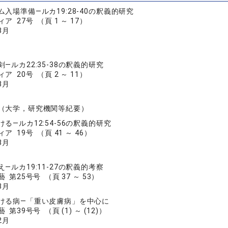
入場準備―ルカ19:28-40の釈義的研究
 27号 （頁 1 ～ 17）
3月
―ルカ22:35-38の釈義的研究
 20号 （頁 2 ～ 11）
8月
（大学，研究機関等紀要）
る―ルカ12:54-56の釈義的研究
 19号 （頁 41 ～ 46）
8月
―ルカ19:11-27の釈義的考察
第25号号 （頁 37 ～ 53）
3月
ける病―「重い皮膚病」を中心に
第39号号 （頁 (1) ～ (12)）
2月