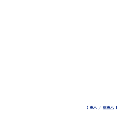
【 表示 ／
非表示
】