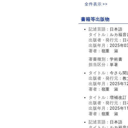
全件表示 >>
書籍等出版物
記述言語：
日本語
タイトル：
ルカ福音書
出版者・発行元：
日
出版年月：
2025年0
著者：
嶺重 淑
著書種別：
学術書
担当区分：
単著
タイトル：
今さら聞
出版者・発行元：
教
出版年月：
2025年1
著者：
嶺重 淑
タイトル：
増補改訂
出版者・発行元：
日
出版年月：
2025年1
著者：
嶺重 淑
記述言語：
日本語
タイトル：
ルカ福音