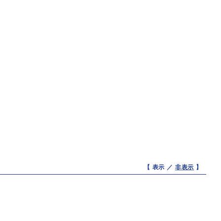
【 表示 ／
非表示
】