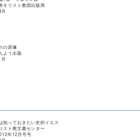
本キリスト教団出版局
4月
スの原像
んよう出版
1月
は知っておきたい史的イエス
リスト教文書センター
012年12月号号