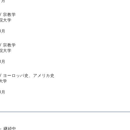
1月
/ 宗教学
院大学
3月
/ 宗教学
院大学
3月
 / ヨーロッパ史、アメリカ史
大学
3月
 ～ 継続中