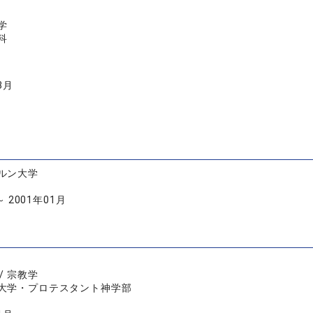
学
科
3月
ルン大学
～ 2001年01月
/ 宗教学
大学・プロテスタント神学部