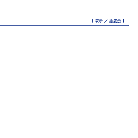
【 表示 ／
非表示
】