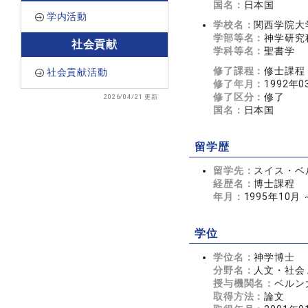
国名：
日本国
学内活動
学校名：
関西学院大
学部等名：
神学研究
社会貢献
学科等名：
聖書学
修了課程：
修士課程
社会貢献活動
修了年月：
1992年0
修了区分：
修了
2026/04/21 更新
国名：
日本国
留学歴
留学先：
スイス・ベ
経歴名：
博士課程
年月：
1995年10月 
学位
学位名：
神学博士
分野名：
人文・社会 
授与機関名：
ベルン
取得方法：
論文