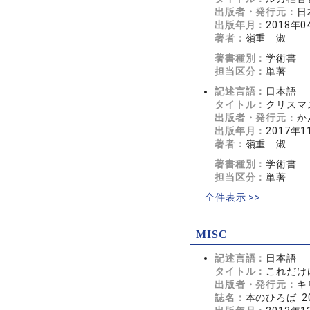
出版者・発行元：
日
出版年月：
2018年0
著者：
嶺重 淑
著書種別：
学術書
担当区分：
単著
記述言語：
日本語
タイトル：
クリスマ
出版者・発行元：
か
出版年月：
2017年1
著者：
嶺重 淑
著書種別：
学術書
担当区分：
単著
全件表示 >>
MISC
記述言語：
日本語
タイトル：
これだけ
出版者・発行元：
キ
誌名：
本のひろば 2