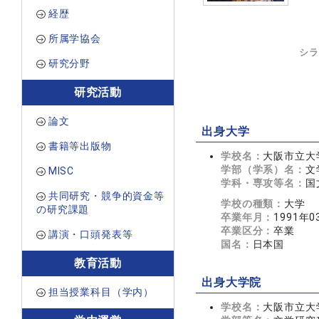
経歴
所属学協会
シラ
研究分野
研究活動
論文
出身大学
書籍等出版物
学校名：
大阪市立大
学部（学系）名：
文
MISC
学科・専攻等名：
国
共同研究・競争的資金等
学校の種類：
大学
の研究課題
卒業年月：
1991年0
卒業区分：
卒業
講演・口頭発表等
国名：
日本国
教育活動
出身大学院
担当授業科目（学内）
学校名：
大阪市立大