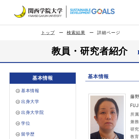
トップ
検索結果
詳細ページ
教員・研究者紹介
基本情報
基本情報
基本情報
藤
出身大学
FUJ
出身大学院
所属
兼務
学位
研究
留学歴
教育