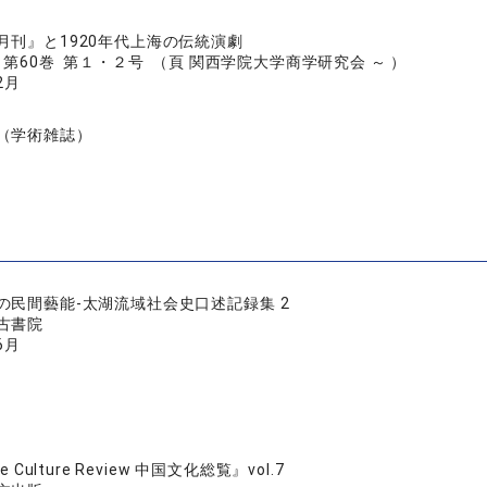
月刊』と1920年代上海の伝統演劇
第60巻 第１・２号 （頁 関西学院大学商学研究会 ～ ）
2月
（学術雑誌）
の民間藝能-太湖流域社会史口述記録集 2
古書院
6月
se Culture Review 中国文化総覧』vol.7