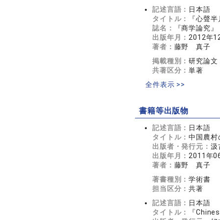
記述言語：
日本語
タイトル：
『心聲半
誌名：
『商学論究』 
出版年月：
2012年1
著者：
藤野 真子
掲載種別：
研究論文
共著区分：
単著
全件表示 >>
書籍等出版物
記述言語：
日本語
タイトル：
中国農村
出版者・発行元：
汲
出版年月：
2011年0
著者：
藤野 真子
著書種別：
学術書
担当区分：
共著
記述言語：
日本語
タイトル：
『Chine