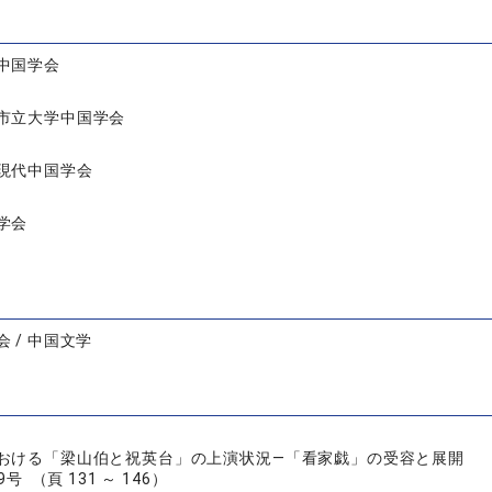
中国学会
市立大学中国学会
現代中国学会
学会
 / 中国文学
おける「梁山伯と祝英台」の上演状況―「看家戯」の受容と展開
号 （頁 131 ～ 146）