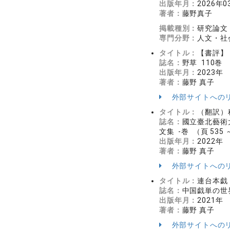
出版年月：
2026年0
著者：
藤野真子
掲載種別：
研究論文
専門分野：
人文・社会
タイトル：
【書評】
誌名：
野草 110巻 （
出版年月：
2023年
著者：
藤野 真子
外部サイトへの
タイトル：
（翻訳）
誌名：
國立臺北藝術
文集 -巻 （頁 535 
出版年月：
2022年
著者：
藤野 真子
外部サイトへの
タイトル：
連台本戯
誌名：
中国戯単の世界 
出版年月：
2021年
著者：
藤野 真子
外部サイトへの