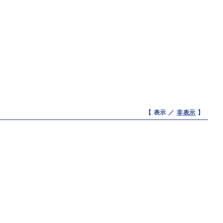
【 表示 ／
非表示
】