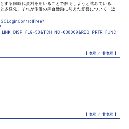
めとする同時代資料を用いることで解明しようと試みている。
展と多様化、それが俳優の舞台活動に与えた影響について、近
nSSOLoginControlFree?
?
_LINK_DISP_FLG=50&TCH_NO=030009&REQ_PRFR_FUNC
【 表示 ／
非表示
】
【 表示 ／
非表示
】