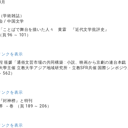
3月
（学術雑誌）
 / 中国文学
「ことばで舞台を描いた人々 黄霖 『近代文学批評史』
頁 96 ～ 101）
リンクを表示
程 筱媛「通俗文芸市場の共同構築 : 小説、映画から京劇の連台本
大學主催 立教大学アジア地域研究所・立教SFR共催 国際シンポジ
～ 562）
リンクを表示
『封神榜』と特刊
－巻 （頁 189 ～ 206）
リンクを表示