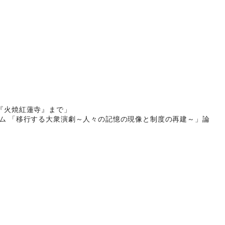
戯『火焼紅蓮寺』まで」
ウム 「移行する大衆演劇～人々の記憶の現像と制度の再建～」論