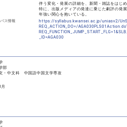
伴う変化・発展の詳細を、新聞・雑誌をはじ
特に、出版メディアの発達に乗じた劇評の発
年強い関心を抱いている。
バス情報
https://syllabus.kwansei.ac.jp/uniasv2/U
REQ_ACTION_DO=/AGA030PLS01Action.do
REQ_FUNCTION_JUMP_START_FLG=1&SLB
_ID=AGA030
学
学部
文・中文科 中国語中国文学専攻
3月
学