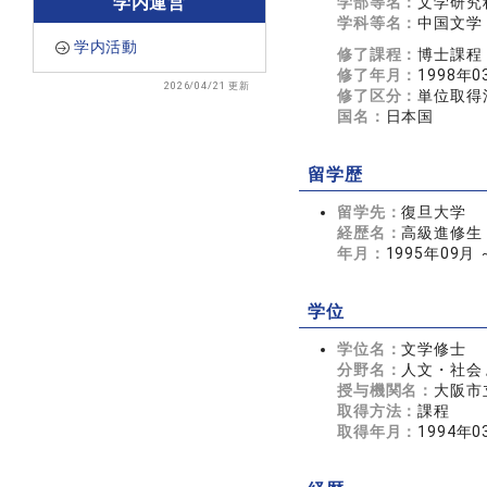
学内運営
学部等名：
文学研究
学科等名：
中国文学
学内活動
修了課程：
博士課程
修了年月：
1998年0
2026/04/21 更新
修了区分：
単位取得
国名：
日本国
留学歴
留学先：
復旦大学
経歴名：
高級進修生
年月：
1995年09月 
学位
学位名：
文学修士
分野名：
人文・社会 
授与機関名：
大阪市
取得方法：
課程
取得年月：
1994年0