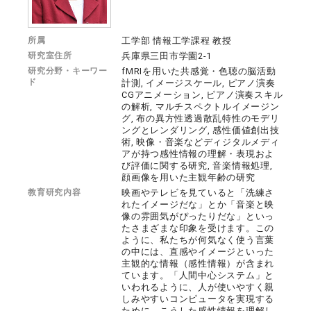
所属
工学部 情報工学課程 教授
研究室住所
兵庫県三田市学園2-1
研究分野・キーワー
fMRIを用いた共感覚・色聴の脳活動
ド
計測, イメージスケール, ピアノ演奏
CGアニメーション, ピアノ演奏スキル
の解析, マルチスペクトルイメージン
グ, 布の異方性透過散乱特性のモデリ
ングとレンダリング, 感性価値創出技
術, 映像・音楽などディジタルメディ
アが持つ感性情報の理解・表現およ
び評価に関する研究, 音楽情報処理,
顔画像を用いた主観年齢の研究
教育研究内容
映画やテレビを見ていると「洗練さ
れたイメージだな」とか「音楽と映
像の雰囲気がぴったりだな」といっ
たさまざまな印象を受けます。この
ように、私たちが何気なく使う言葉
の中には、直感やイメージといった
主観的な情報（感性情報）が含まれ
ています。「人間中心システム」と
いわれるように、人が使いやすく親
しみやすいコンピュータを実現する
ために、こうした感性情報を理解し