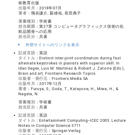
術教育出版
出版年月：
2018年07月
著者：
飛谷謙介, 谿雄祐, 長田典子
著書種別：
学術書
担当範囲：
第27章 コンピュータグラフィックス技術の化
粧品開発への応用
担当区分：
共著
外部サイトへのリンクを表示
記述言語：
英語
タイトル：
Distinct inter-joint coordination during fast
alternate keystrokes in pianists with superior skill. In
Idan Segev, Luis M. Martinez & Robert J. Zatorre (Eds.),
Brain and art, Frontiers Research Topics
出版者・発行元：
Frontiers Media SA
出版年月：
2017年12月
著者：
Furuya, S., Goda, T., Katayose, H., Miwa, H., &
Nagata, N.
著書種別：
学術書
担当区分：
共著
記述言語：
英語
タイトル：
Entertainment Computing--ICEC 2005. Lecture
Notes in Computer Science 3711
出版者・発行元：
Springer-Verlag