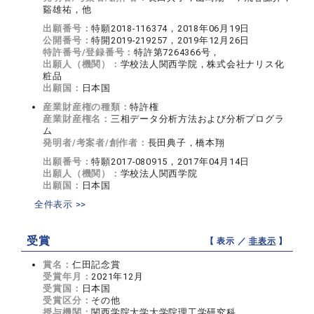
谿雄祐，他
出願番号：
特願2018-116374，2018年06月19日
公開番号：
特開2019-219257，2019年12月26日
特許番号/登録番号：
特許第7264366号，
出願人（機関）：
学校法人関西学院，株式会社ナリス化
粧品
出願国：
日本国
産業財産権の種類：
特許権
産業財産権名：
三相データ分析方法および分析プログラ
ム
発明者/考案者/創作者：
長田典子，橋本翔
出願番号：
特願2017-080915，2017年04月14日
出願人（機関）：
学校法人関西学院
出願国：
日本国
全件表示 >>
受賞
【 表示 ／
非表示
】
賞名：
仁田記念賞
受賞年月：
2021年12月
受賞国：
日本国
受賞区分：
その他
授与機関：
関西学院大学大学院理工学研究科