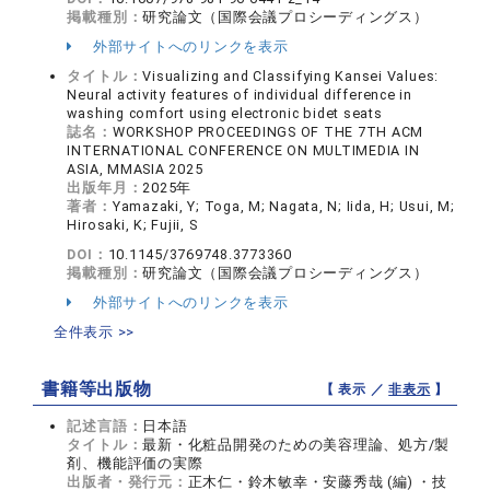
掲載種別：
研究論文（国際会議プロシーディングス）
外部サイトへのリンクを表示
タイトル：
Visualizing and Classifying Kansei Values:
Neural activity features of individual difference in
washing comfort using electronic bidet seats
誌名：
WORKSHOP PROCEEDINGS OF THE 7TH ACM
INTERNATIONAL CONFERENCE ON MULTIMEDIA IN
ASIA, MMASIA 2025
出版年月：
2025年
著者：
Yamazaki, Y; Toga, M; Nagata, N; Iida, H; Usui, M;
Hirosaki, K; Fujii, S
DOI：
10.1145/3769748.3773360
掲載種別：
研究論文（国際会議プロシーディングス）
外部サイトへのリンクを表示
全件表示 >>
書籍等出版物
【 表示 ／
非表示
】
記述言語：
日本語
タイトル：
最新・化粧品開発のための美容理論、処方/製
剤、機能評価の実際
出版者・発行元：
正木仁・鈴木敏幸・安藤秀哉 (編) ・技