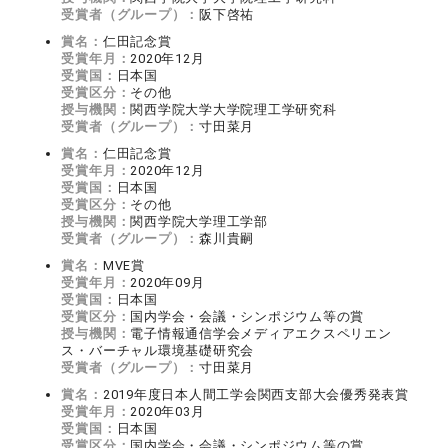
受賞者（グループ）：
阪下啓祐
賞名：
仁田記念賞
受賞年月：
2020年12月
受賞国：
日本国
受賞区分：
その他
授与機関：
関西学院大学大学院理工学研究科
受賞者（グループ）：
寸田菜月
賞名：
仁田記念賞
受賞年月：
2020年12月
受賞国：
日本国
受賞区分：
その他
授与機関：
関西学院大学理工学部
受賞者（グループ）：
森川貴嗣
賞名：
MVE賞
受賞年月：
2020年09月
受賞国：
日本国
受賞区分：
国内学会・会議・シンポジウム等の賞
授与機関：
電子情報通信学会メディアエクスペリエン
ス・バーチャル環境基礎研究会
受賞者（グループ）：
寸田菜月
賞名：
2019年度日本人間工学会関西支部大会優秀発表賞
受賞年月：
2020年03月
受賞国：
日本国
受賞区分：
国内学会・会議・シンポジウム等の賞