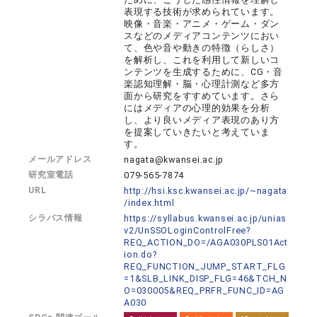
表現する技術が求められています。
映像・音楽・アニメ・ゲーム・ダン
スなどのメディアコンテンツにおい
て、色や音や動きの特徴（らしさ）
を解析し、これを利用して新しいコ
ンテンツを生成するために、CG・音
楽認知理解・脳・心理計測など多方
面から研究をすすめています。さら
にはメディアの心理的効果を分析
し、より良いメディア表現のあり方
を提案していきたいと考えていま
す。
メールアドレス
nagata@kwansei.ac.jp
研究室電話
079-565-7874
URL
http://hsi.ksc.kwansei.ac.jp/~nagata
/index.html
シラバス情報
https://syllabus.kwansei.ac.jp/unias
v2/UnSSOLoginControlFree?
REQ_ACTION_DO=/AGA030PLS01Act
ion.do?
REQ_FUNCTION_JUMP_START_FLG
=1&SLB_LINK_DISP_FLG=46&TCH_N
O=030005&REQ_PRFR_FUNC_ID=AG
A030