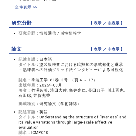
全件表示 >>
研究分野
【 表示 ／
非表示
】
研究分野：
情報通信 / 感性情報学
論文
【 表示 ／
非表示
】
記述言語：
日本語
タイトル：
塗装板検査における暗黙知の形式知化と継承
－熟練者への評価グリッド法インタビューによる可視化
－
誌名：
塗装工学 61巻 3号 （頁 4 ～ 17）
出版年月：
2026年03月
著者：
竹澤智美, 濱田大佐, 亀井光仁, 長田典子, 川上晋也,
石田聡, 井賀充香
掲載種別：
研究論文（学術雑誌）
記述言語：
英語
タイトル：
Understanding the structure of 'liveness' and
its value variations through large-scale affective
evaluation
誌名：
ICMPC18