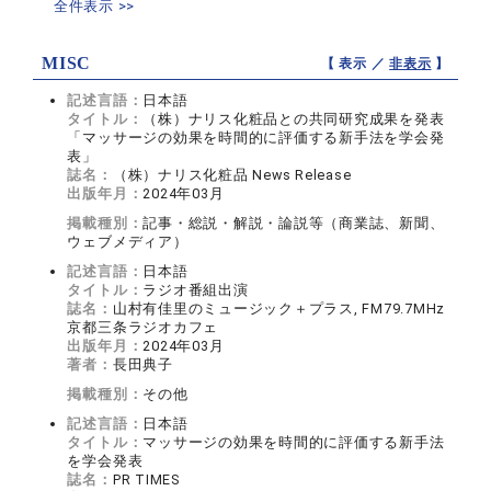
全件表示 >>
MISC
【 表示 ／
非表示
】
記述言語：
日本語
タイトル：
（株）ナリス化粧品との共同研究成果を発表
「マッサージの効果を時間的に評価する新手法を学会発
表」
誌名：
（株）ナリス化粧品 News Release
出版年月：
2024年03月
掲載種別：
記事・総説・解説・論説等（商業誌、新聞、
ウェブメディア）
記述言語：
日本語
タイトル：
ラジオ番組出演
誌名：
山村有佳里のミュージック＋プラス, FM79.7MHz
京都三条ラジオカフェ
出版年月：
2024年03月
著者：
長田典子
掲載種別：
その他
記述言語：
日本語
タイトル：
マッサージの効果を時間的に評価する新手法
を学会発表
誌名：
PR TIMES