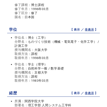
修了課程：
博士課程
修了年月：
1996年03月
修了区分：
修了
国名：
日本国
学位
【 表示 ／
非表示
】
学位名：
博士（工学）
分野名：
ものづくり技術（機械・電気電子・化学工学） /
計測工学
授与機関名：
大阪大学
取得方法：
課程
取得年月：
1996年03月
学位名：
学士（理学）
分野名：
自然科学一般 / 数学基礎
授与機関名：
京都大学
取得方法：
課程
取得年月：
1983年03月
経歴
【 表示 ／
非表示
】
所属：
関西学院大学
部署名：
理工学部 人間システム工学科