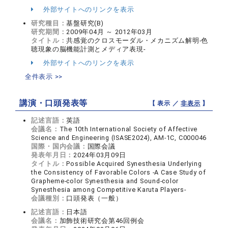
外部サイトへのリンクを表示
研究種目：
基盤研究(B)
研究期間：
2009年04月 ～ 2012年03月
タイトル：
共感覚のクロスモーダル・メカニズム解明-色
聴現象の脳機能計測とメディア表現-
外部サイトへのリンクを表示
全件表示 >>
講演・口頭発表等
【 表示 ／
非表示
】
記述言語：
英語
会議名：
The 10th International Society of Affective
Science and Engineering (ISASE2024), AM-1C, C000046
国際・国内会議：
国際会議
発表年月日：
2024年03月09日
タイトル：
Possible Acquired Synesthesia Underlying
the Consistency of Favorable Colors -A Case Study of
Grapheme-color Synesthesia and Sound-color
Synesthesia among Competitive Karuta Players-
会議種別：
口頭発表（一般）
記述言語：
日本語
会議名：
加飾技術研究会第46回例会