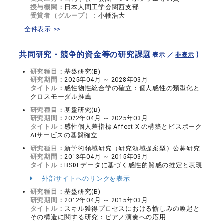
授与機関：
日本人間工学会関西支部
受賞者（グループ）：
小幡浩大
全件表示 >>
共同研究・競争的資金等の研究課題
【 表示 ／
非表示
】
研究種目：
基盤研究(B)
研究期間：
2025年04月 ～ 2028年03月
タイトル：
感性物性統合学の確立：個人感性の類型化と
クロスモーダル推薦
研究種目：
基盤研究(B)
研究期間：
2022年04月 ～ 2025年03月
タイトル：
感性個人差指標 Affect-X の構築とビスポーク
AIサービスの基盤確立
研究種目：
新学術領域研究（研究領域提案型）公募研究
研究期間：
2013年04月 ～ 2015年03月
タイトル：
BSDFデータに基づく感性的質感の推定と表現
外部サイトへのリンクを表示
研究種目：
基盤研究(B)
研究期間：
2012年04月 ～ 2015年03月
タイトル：
スキル獲得プロセスにおける愉しみの喚起と
その構造に関する研究：ピアノ演奏への応用