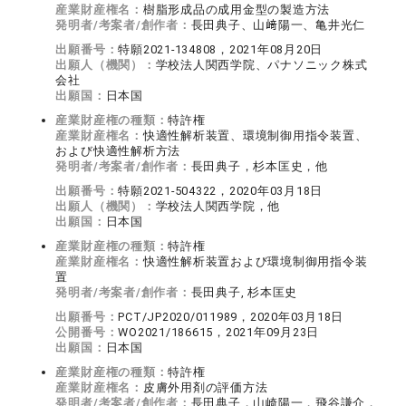
産業財産権名：
樹脂形成品の成用金型の製造方法
発明者/考案者/創作者：
長田典子、山﨑陽一、亀井光仁
出願番号：
特願2021-134808，2021年08月20日
出願人（機関）：
学校法人関西学院、パナソニック株式
会社
出願国：
日本国
産業財産権の種類：
特許権
産業財産権名：
快適性解析装置、環境制御用指令装置、
および快適性解析方法
発明者/考案者/創作者：
長田典子，杉本匡史，他
出願番号：
特願2021-504322，2020年03月18日
出願人（機関）：
学校法人関西学院，他
出願国：
日本国
産業財産権の種類：
特許権
産業財産権名：
快適性解析装置および環境制御用指令装
置
発明者/考案者/創作者：
長田典子, 杉本匡史
出願番号：
PCT/JP2020/011989，2020年03月18日
公開番号：
WO2021/186615，2021年09月23日
出願国：
日本国
産業財産権の種類：
特許権
産業財産権名：
皮膚外用剤の評価方法
発明者/考案者/創作者：
長田典子，山崎陽一，飛谷謙介，