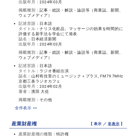
出版年月：
2024年03月
掲載種別：
記事・総説・解説・論説等（商業誌、新聞、
ウェブメディア）
記述言語：
日本語
タイトル：
ナリス化粧品、マッサージの効果を時間的に
評価する新手法を学会にて発表
誌名：
日本経済新聞
出版年月：
2024年03月
掲載種別：
記事・総説・解説・論説等（商業誌、新聞、
ウェブメディア）
記述言語：
日本語
タイトル：
ラジオ番組出演
誌名：
山村有佳里のミュージック＋プラス, FM79.7MHz
京都三条ラジオカフェ
出版年月：
2024年02月
著者：
濱田 大佐
掲載種別：
その他
全件表示 >>
産業財産権
【 表示 ／
非表示
】
産業財産権の種類：
特許権