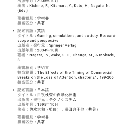
出版年月：
2005年10月
著者：
Kishino, F., Kitamura, Y., Kato, H., Nagata, N.
(Eds.)
著書種別：
学術書
担当区分：
共著
記述言語：
英語
タイトル：
Gaming, simulations, and society: Research
scope and perspective
出版者・発行元：
Springer Verlag
出版年月：
2004年10月
著者：
Nagata,. N.,Wake, S. H., Ohsuga, M., & Inokuchi,
S.
著書種別：
学術書
担当範囲：
The Effects of the Timing of Commercial
Breaks on the Loss of Attention, chapter 21, 199-206
担当区分：
共著
記述言語：
日本語
タイトル：
目視検査の自動化技術
出版者・発行元：
テクノシステム
出版年月：
1995年10月
著者：
輿水大和（監修），長田典子他（共著）
著書種別：
学術書
担当区分：
共著