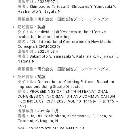
出版年月：
2025年07月
著者：
Shimozono T, Sasai D, Shiozawa Y, Yamazaki Y,
Hashimoto S, Nagata N
掲載種別：
研究論文（国際会議プロシーディングス）
記述言語：
英語
タイトル：
Individual differences in the affective
evaluation in chord listening
誌名：
12th International Conference on New Music
Concepts (ICNMC2025)
出版年月：
2025年03月
著者：
Sakamoto S, Yamazaki Y, Katahira K, Fujisawa T,
Nagata N
掲載種別：
研究論文（国際会議プロシーディングス）
記述言語：
英語
タイトル：
Generation of Clothing Patterns Based on
Impressions Using Stable Diffusion
誌名：
PROCEEDINGS OF TENTH INTERNATIONAL
CONGRESS ON INFORMATION AND COMMUNICATION
TECHNOLOGY, ICICT 2025, VOL 10 1416巻 （頁 145 ～
157）
出版年月：
2025年03月
著者：
Ja, JNHS; Shiohara, K; Yamasaki, T; Toga, M;
Tobitani, K; Nagata, N
DOI：
10.1007/978-981-96-6441-2_14