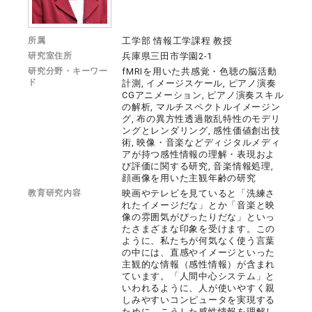
所属
工学部 情報工学課程 教授
研究室住所
兵庫県三田市学園2-1
研究分野・キーワー
fMRIを用いた共感覚・色聴の脳活動
ド
計測, イメージスケール, ピアノ演奏
CGアニメーション, ピアノ演奏スキル
の解析, マルチスペクトルイメージン
グ, 布の異方性透過散乱特性のモデリ
ングとレンダリング, 感性価値創出技
術, 映像・音楽などディジタルメディ
アが持つ感性情報の理解・表現およ
び評価に関する研究, 音楽情報処理,
顔画像を用いた主観年齢の研究
教育研究内容
映画やテレビを見ていると「洗練さ
れたイメージだな」とか「音楽と映
像の雰囲気がぴったりだな」といっ
たさまざまな印象を受けます。この
ように、私たちが何気なく使う言葉
の中には、直感やイメージといった
主観的な情報（感性情報）が含まれ
ています。「人間中心システム」と
いわれるように、人が使いやすく親
しみやすいコンピュータを実現する
ために、こうした感性情報を理解し