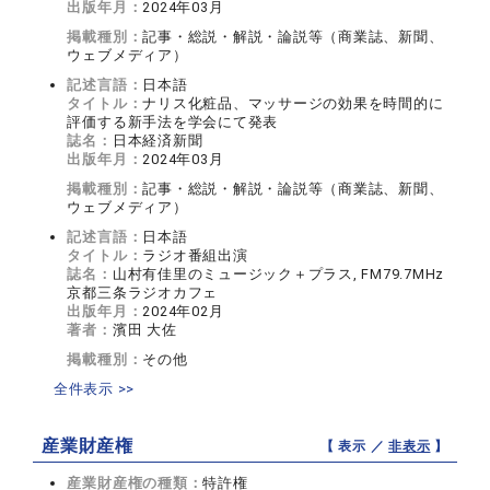
出版年月：
2024年03月
掲載種別：
記事・総説・解説・論説等（商業誌、新聞、
ウェブメディア）
記述言語：
日本語
タイトル：
ナリス化粧品、マッサージの効果を時間的に
評価する新手法を学会にて発表
誌名：
日本経済新聞
出版年月：
2024年03月
掲載種別：
記事・総説・解説・論説等（商業誌、新聞、
ウェブメディア）
記述言語：
日本語
タイトル：
ラジオ番組出演
誌名：
山村有佳里のミュージック＋プラス, FM79.7MHz
京都三条ラジオカフェ
出版年月：
2024年02月
著者：
濱田 大佐
掲載種別：
その他
全件表示 >>
産業財産権
【 表示 ／
非表示
】
産業財産権の種類：
特許権