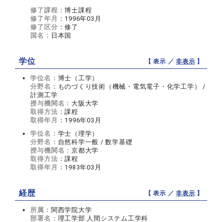
修了課程：
博士課程
修了年月：
1996年03月
修了区分：
修了
国名：
日本国
学位
【 表示 ／
非表示
】
学位名：
博士（工学）
分野名：
ものづくり技術（機械・電気電子・化学工学） /
計測工学
授与機関名：
大阪大学
取得方法：
課程
取得年月：
1996年03月
学位名：
学士（理学）
分野名：
自然科学一般 / 数学基礎
授与機関名：
京都大学
取得方法：
課程
取得年月：
1983年03月
経歴
【 表示 ／
非表示
】
所属：
関西学院大学
部署名：
理工学部 人間システム工学科