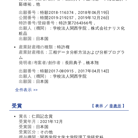
谿雄祐，他
出願番号：
特願2018-116374，2018年06月19日
公開番号：
特開2019-219257，2019年12月26日
特許番号/登録番号：
特許第7264366号，
出願人（機関）：
学校法人関西学院，株式会社ナリス化
粧品
出願国：
日本国
産業財産権の種類：
特許権
産業財産権名：
三相データ分析方法および分析プログラ
ム
発明者/考案者/創作者：
長田典子，橋本翔
出願番号：
特願2017-080915，2017年04月14日
出願人（機関）：
学校法人関西学院
出願国：
日本国
全件表示 >>
受賞
【 表示 ／
非表示
】
賞名：
仁田記念賞
受賞年月：
2021年12月
受賞国：
日本国
受賞区分：
その他
授与機関：
関西学院大学大学院理工学研究科