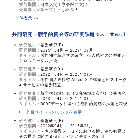
授与機関：
日本人間工学会関西支部
受賞者（グループ）：
小幡浩大
全件表示 >>
共同研究・競争的資金等の研究課題
【 表示 ／
非表示
】
研究種目：
基盤研究(B)
研究期間：
2025年04月 ～ 2028年03月
タイトル：
感性物性統合学の確立：個人感性の類型化と
クロスモーダル推薦
研究種目：
基盤研究(B)
研究期間：
2022年04月 ～ 2025年03月
タイトル：
感性個人差指標 Affect-X の構築とビスポーク
AIサービスの基盤確立
研究種目：
新学術領域研究（研究領域提案型）公募研究
研究期間：
2013年04月 ～ 2015年03月
タイトル：
BSDFデータに基づく感性的質感の推定と表現
外部サイトへのリンクを表示
研究種目：
基盤研究(B)
研究期間：
2012年04月 ～ 2015年03月
タイトル：
スキル獲得プロセスにおける愉しみの喚起と
その構造に関する研究：ピアノ演奏への応用