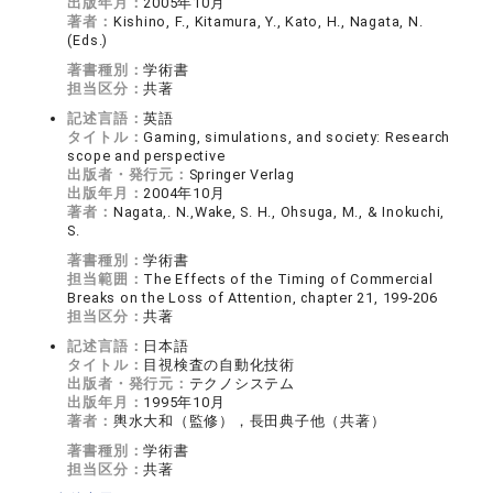
出版年月：
2005年10月
著者：
Kishino, F., Kitamura, Y., Kato, H., Nagata, N.
(Eds.)
著書種別：
学術書
担当区分：
共著
記述言語：
英語
タイトル：
Gaming, simulations, and society: Research
scope and perspective
出版者・発行元：
Springer Verlag
出版年月：
2004年10月
著者：
Nagata,. N.,Wake, S. H., Ohsuga, M., & Inokuchi,
S.
著書種別：
学術書
担当範囲：
The Effects of the Timing of Commercial
Breaks on the Loss of Attention, chapter 21, 199-206
担当区分：
共著
記述言語：
日本語
タイトル：
目視検査の自動化技術
出版者・発行元：
テクノシステム
出版年月：
1995年10月
著者：
輿水大和（監修），長田典子他（共著）
著書種別：
学術書
担当区分：
共著