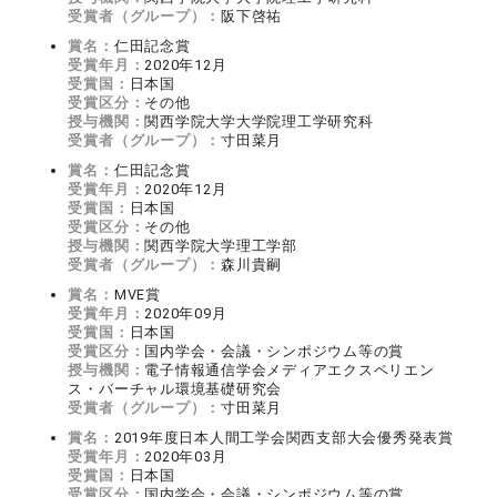
受賞者（グループ）：
阪下啓祐
賞名：
仁田記念賞
受賞年月：
2020年12月
受賞国：
日本国
受賞区分：
その他
授与機関：
関西学院大学大学院理工学研究科
受賞者（グループ）：
寸田菜月
賞名：
仁田記念賞
受賞年月：
2020年12月
受賞国：
日本国
受賞区分：
その他
授与機関：
関西学院大学理工学部
受賞者（グループ）：
森川貴嗣
賞名：
MVE賞
受賞年月：
2020年09月
受賞国：
日本国
受賞区分：
国内学会・会議・シンポジウム等の賞
授与機関：
電子情報通信学会メディアエクスペリエン
ス・バーチャル環境基礎研究会
受賞者（グループ）：
寸田菜月
賞名：
2019年度日本人間工学会関西支部大会優秀発表賞
受賞年月：
2020年03月
受賞国：
日本国
受賞区分：
国内学会・会議・シンポジウム等の賞