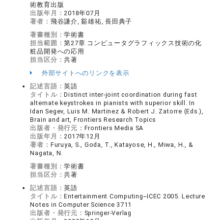
術教育出版
出版年月：
2018年07月
著者：
飛谷謙介, 谿雄祐, 長田典子
著書種別：
学術書
担当範囲：
第27章 コンピュータグラフィックス技術の化
粧品開発への応用
担当区分：
共著
外部サイトへのリンクを表示
記述言語：
英語
タイトル：
Distinct inter-joint coordination during fast
alternate keystrokes in pianists with superior skill. In
Idan Segev, Luis M. Martinez & Robert J. Zatorre (Eds.),
Brain and art, Frontiers Research Topics
出版者・発行元：
Frontiers Media SA
出版年月：
2017年12月
著者：
Furuya, S., Goda, T., Katayose, H., Miwa, H., &
Nagata, N.
著書種別：
学術書
担当区分：
共著
記述言語：
英語
タイトル：
Entertainment Computing--ICEC 2005. Lecture
Notes in Computer Science 3711
出版者・発行元：
Springer-Verlag