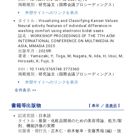
掲載種別：
研究論文（国際会議プロシーディングス）
外部サイトへのリンクを表示
タイトル：
Visualizing and Classifying Kansei Values:
Neural activity features of individual difference in
washing comfort using electronic bidet seats
誌名：
WORKSHOP PROCEEDINGS OF THE 7TH ACM
INTERNATIONAL CONFERENCE ON MULTIMEDIA IN
ASIA, MMASIA 2025
出版年月：
2025年
著者：
Yamazaki, Y; Toga, M; Nagata, N; Iida, H; Usui, M;
Hirosaki, K; Fujii, S
DOI：
10.1145/3769748.3773360
掲載種別：
研究論文（国際会議プロシーディングス）
外部サイトへのリンクを表示
全件表示 >>
書籍等出版物
【 表示 ／
非表示
】
記述言語：
日本語
タイトル：
最新・化粧品開発のための美容理論、処方/製
剤、機能評価の実際
出版者・発行元：
正木仁・鈴木敏幸・安藤秀哉 (編) ・技