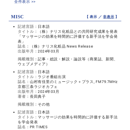
全件表示 >>
MISC
【 表示 ／
非表示
】
記述言語：
日本語
タイトル：
（株）ナリス化粧品との共同研究成果を発表
「マッサージの効果を時間的に評価する新手法を学会発
表」
誌名：
（株）ナリス化粧品 News Release
出版年月：
2024年03月
掲載種別：
記事・総説・解説・論説等（商業誌、新聞、
ウェブメディア）
記述言語：
日本語
タイトル：
ラジオ番組出演
誌名：
山村有佳里のミュージック＋プラス, FM79.7MHz
京都三条ラジオカフェ
出版年月：
2024年03月
著者：
長田典子
掲載種別：
その他
記述言語：
日本語
タイトル：
マッサージの効果を時間的に評価する新手法
を学会発表
誌名：
PR TIMES