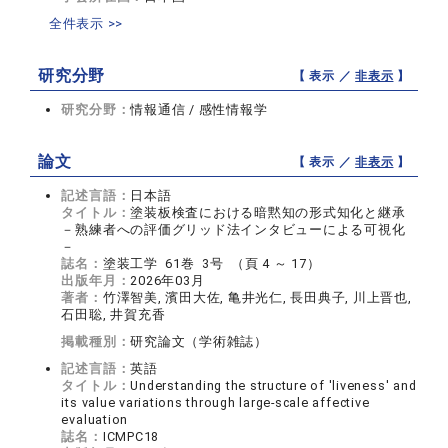
全件表示 >>
研究分野
【 表示 ／
非表示
】
研究分野：
情報通信 / 感性情報学
論文
【 表示 ／
非表示
】
記述言語：
日本語
タイトル：
塗装板検査における暗黙知の形式知化と継承
－熟練者への評価グリッド法インタビューによる可視化
－
誌名：
塗装工学 61巻 3号 （頁 4 ～ 17）
出版年月：
2026年03月
著者：
竹澤智美, 濱田大佐, 亀井光仁, 長田典子, 川上晋也,
石田聡, 井賀充香
掲載種別：
研究論文（学術雑誌）
記述言語：
英語
タイトル：
Understanding the structure of 'liveness' and
its value variations through large-scale affective
evaluation
誌名：
ICMPC18