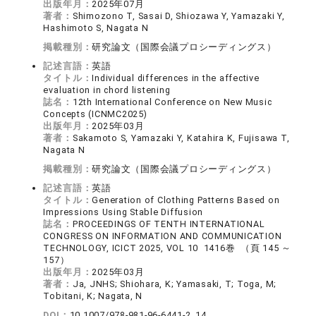
出版年月：
2025年07月
著者：
Shimozono T, Sasai D, Shiozawa Y, Yamazaki Y,
Hashimoto S, Nagata N
掲載種別：
研究論文（国際会議プロシーディングス）
記述言語：
英語
タイトル：
Individual differences in the affective
evaluation in chord listening
誌名：
12th International Conference on New Music
Concepts (ICNMC2025)
出版年月：
2025年03月
著者：
Sakamoto S, Yamazaki Y, Katahira K, Fujisawa T,
Nagata N
掲載種別：
研究論文（国際会議プロシーディングス）
記述言語：
英語
タイトル：
Generation of Clothing Patterns Based on
Impressions Using Stable Diffusion
誌名：
PROCEEDINGS OF TENTH INTERNATIONAL
CONGRESS ON INFORMATION AND COMMUNICATION
TECHNOLOGY, ICICT 2025, VOL 10 1416巻 （頁 145 ～
157）
出版年月：
2025年03月
著者：
Ja, JNHS; Shiohara, K; Yamasaki, T; Toga, M;
Tobitani, K; Nagata, N
DOI：
10.1007/978-981-96-6441-2_14