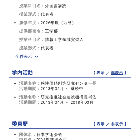
授業科目名：
外国書講読
授業形式：
代表者
履修年度：
2026年度（西暦）
提供部署名：
工学部
授業科目名：
情報工学領域実習Ａ
授業形式：
代表者
全件表示 >>
学内活動
【 表示 ／
非表示
】
活動名称：
感性価値創造研究センター長
活動期間：
2013年04月 ～ 継続中
活動名称：
研究推進社会連携機構長補佐
活動期間：
2013年04月 ～ 2018年03月
委員歴
【 表示 ／
非表示
】
団体名：
日本学術会議
委員名：
第23期連携会員