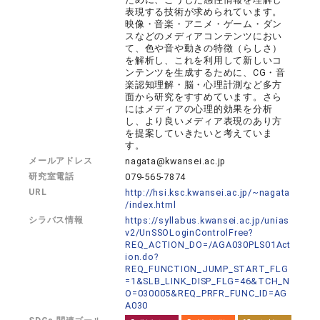
表現する技術が求められています。
映像・音楽・アニメ・ゲーム・ダン
スなどのメディアコンテンツにおい
て、色や音や動きの特徴（らしさ）
を解析し、これを利用して新しいコ
ンテンツを生成するために、CG・音
楽認知理解・脳・心理計測など多方
面から研究をすすめています。さら
にはメディアの心理的効果を分析
し、より良いメディア表現のあり方
を提案していきたいと考えていま
す。
メールアドレス
nagata@kwansei.ac.jp
研究室電話
079-565-7874
URL
http://hsi.ksc.kwansei.ac.jp/~nagata
/index.html
シラバス情報
https://syllabus.kwansei.ac.jp/unias
v2/UnSSOLoginControlFree?
REQ_ACTION_DO=/AGA030PLS01Act
ion.do?
REQ_FUNCTION_JUMP_START_FLG
=1&SLB_LINK_DISP_FLG=46&TCH_N
O=030005&REQ_PRFR_FUNC_ID=AG
A030