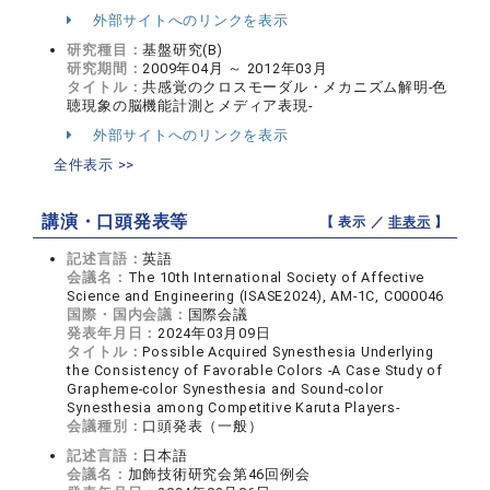
外部サイトへのリンクを表示
研究種目：
基盤研究(B)
研究期間：
2009年04月 ～ 2012年03月
タイトル：
共感覚のクロスモーダル・メカニズム解明-色
聴現象の脳機能計測とメディア表現-
外部サイトへのリンクを表示
全件表示 >>
講演・口頭発表等
【 表示 ／
非表示
】
記述言語：
英語
会議名：
The 10th International Society of Affective
Science and Engineering (ISASE2024), AM-1C, C000046
国際・国内会議：
国際会議
発表年月日：
2024年03月09日
タイトル：
Possible Acquired Synesthesia Underlying
the Consistency of Favorable Colors -A Case Study of
Grapheme-color Synesthesia and Sound-color
Synesthesia among Competitive Karuta Players-
会議種別：
口頭発表（一般）
記述言語：
日本語
会議名：
加飾技術研究会第46回例会