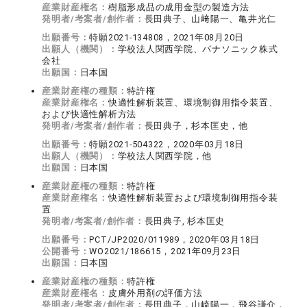
産業財産権名：
樹脂形成品の成用金型の製造方法
発明者/考案者/創作者：
長田典子、山﨑陽一、亀井光仁
出願番号：
特願2021-134808，2021年08月20日
出願人（機関）：
学校法人関西学院、パナソニック株式
会社
出願国：
日本国
産業財産権の種類：
特許権
産業財産権名：
快適性解析装置、環境制御用指令装置、
および快適性解析方法
発明者/考案者/創作者：
長田典子，杉本匡史，他
出願番号：
特願2021-504322，2020年03月18日
出願人（機関）：
学校法人関西学院，他
出願国：
日本国
産業財産権の種類：
特許権
産業財産権名：
快適性解析装置および環境制御用指令装
置
発明者/考案者/創作者：
長田典子, 杉本匡史
出願番号：
PCT/JP2020/011989，2020年03月18日
公開番号：
WO2021/186615，2021年09月23日
出願国：
日本国
産業財産権の種類：
特許権
産業財産権名：
皮膚外用剤の評価方法
発明者/考案者/創作者：
長田典子，山崎陽一，飛谷謙介，